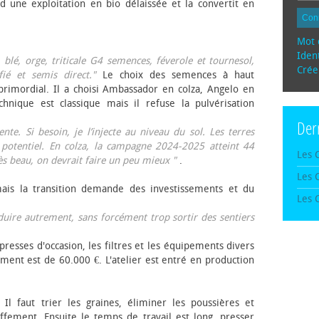
d une exploitation en bio délaissée et la convertit en
Con
Mot 
Ident
, blé, orge, triticale G4 semences, féverole et tournesol,
Crée
fié et semis direct."
Le choix des semences à haut
rimordial. Il a choisi Ambassador en colza, Angelo en
echnique est classique mais il refuse la pulvérisation
Der
te. Si besoin, je l’injecte au niveau du sol. Les terres
 potentiel. En colza, la campagne 2024-2025 atteint 44
Les 
rès beau, on devrait faire un peu mieux "
.
Les 
mais la transition demande des investissements et du
Les 
oduire autrement, sans forcément trop sortir des sentiers
presses d'occasion, les filtres et les équipements divers
ement est de 60.000 €. L'atelier est entré en production
 Il faut trier les graines, éliminer les poussières et
ffement. Ensuite le temps de travail est long, presser