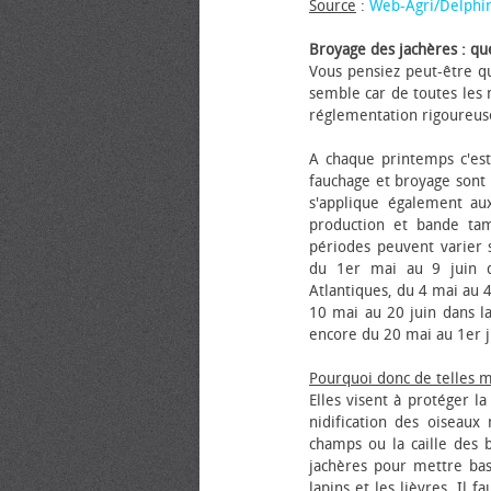
Source
:
Web-Agri/Delphi
Broyage des jachères : que
Vous pensiez peut-être qu
semble car de toutes les m
réglementation rigoureus
A chaque printemps c'est
fauchage et broyage sont i
s'applique également au
production et bande tam
périodes peuvent varier s
du 1er mai au 9 juin da
Atlantiques, du 4 mai au 4
10 mai au 20 juin dans la
encore du 20 mai au 1er j
Pourquoi donc de telles 
Elles visent à protéger l
nidification des oiseaux
champs ou la caille des 
jachères pour mettre bas
lapins et les lièvres. Il 