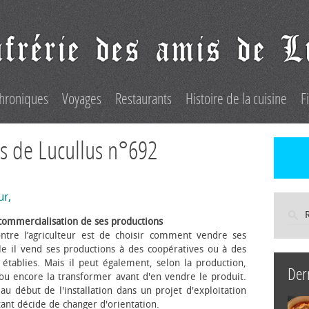
hroniques
Voyages
Restaurants
Histoire de la cuisine
F
s de Lucullus n°692
ur,
commercialisation de ses productions
ntre l’agriculteur est de choisir comment vendre ses
le il vend ses productions à des coopératives ou à des
s établies. Mais il peut également, selon la production,
Der
 ou encore la transformer avant d'en vendre le produit.
au début de l'installation dans un projet d'exploitation
itant décide de changer d'orientation.