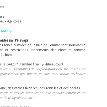
nt/
tare
avaux Agricoles
s Mahey
mides par l'élevage
 Les zones humides de la baie de Somme sont soumises à
ons et restrictions. Néanmoins des éleveurs comme
rès bien.
ur le GAEC (*) familial à Sailly-Flibeaucourt:
s les plus rentables de l’exploitation c’est sûr, mais elles
ngraissement des bœufs et elles sont moins séchantes
ovine, des vaches laitières, des génisses et des bœufs.
garde toutes les femelles pour le renouvellement et les
œufs d’engraissement".