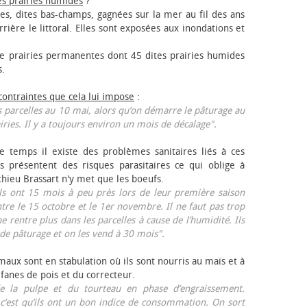
es prairies humides
?
les, dites bas-champs, gagnées sur la mer au fil des ans
rrière le littoral. Elles sont exposées aux inondations et
 prairies permanentes dont 45 dites prairies humides
s.
 contraintes que cela lui impose
:
 parcelles au 10 mai, alors qu’on démarre le pâturage au
iries. Il y a toujours environ un mois de décalage".
e temps il existe des problèmes sanitaires liés à ces
ls présentent des risques parasitaires ce qui oblige à
thieu Brassart n'y met que les bœufs.
ls ont 15 mois à peu près lors de leur première saison
ntre le 15 octobre et le 1er novembre. Il ne faut pas trop
ne rentre plus dans les parcelles à cause de l’humidité. Ils
de pâturage et on les vend à 30 mois".
aux sont en stabulation où ils sont nourris au maïs et à
 fanes de pois et du correcteur.
 la pulpe et du tourteau en phase d’engraissement.
 c’est qu’ils ont un bon indice de consommation. On sort