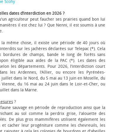
ne Scohy
lles dates d’interdiction en 2026 ?
'un agriculteur peut faucher ses prairies quand bon lui
anières il est chez lui ? Que Nenni, il est soumis à une
e.
 la même chose, il existe une période de 40 jours où
nterdits sur les jachères déclarées sur Telepac (*). Cela
x bordures de champs, bande le long de forêts sans
pon éligible aux aides de la PAC (*). Les dates des
elon les départements. Pour 2026, l’interdiction court
ns les Ardennes, l'Allier, ou encore les Pyrénées-
 juillet dans le Nord, du 5 mai au 13 juin en Moselle, du
 Vienne, du 16 mai au 24 juin dans le Loir-et-Cher, ou
uillet dans la Marne.
mesures
?
a faune sauvage en période de reproduction ainsi que la
 nichant au sol comme la perdrix grise, l'alouette des
blés. De plus gros mammifères utilisent également les
 et cacher leur progéniture comme les chevreuils, les
faut rajouter à cela les colonies de bourdons et d'abeilles