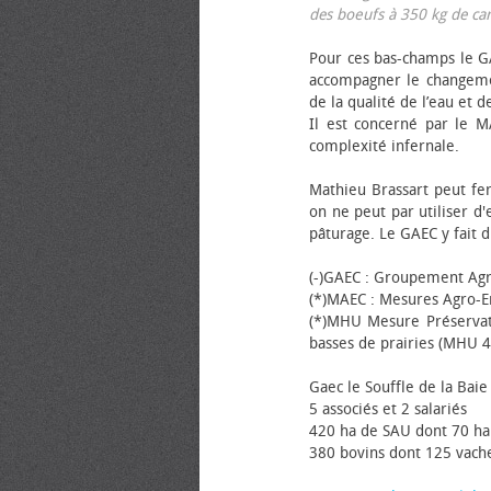
des bœufs à 350 kg de carca
Pour ces bas-champs le GA
accompagner le changemen
de la qualité de l’eau et de
Il est concerné par le M
complexité infernale.
Mathieu Brassart peut fer
on ne peut par utiliser d'
pâturage. Le GAEC y fait d
(-)GAEC : Groupement Agr
(*)MAEC : Mesures Agro-E
(*)MHU Mesure Préservat
basses de prairies (MHU 4
Gaec le Souffle de la Baie 
5 associés et 2 salariés
420 ha de SAU dont 70 ha
380 bovins dont 125 vache