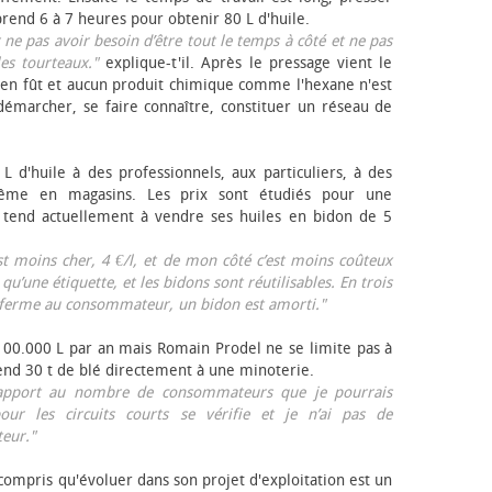
rend 6 à 7 heures pour obtenir 80 L d'huile.
r ne pas avoir besoin d’être tout le temps à côté et ne pas
les tourteaux."
explique-t'il. Après le pressage vient le
en fût et aucun produit chimique comme l'hexane n'est
e démarcher, se faire connaître, constituer un réseau de
L d'huile à des professionnels, aux particuliers, à des
même en magasins. Les prix sont étudiés pour une
Il tend actuellement à vendre ses huiles en bidon de 5
est moins cher, 4 €/l, et de mon côté c’est moins coûteux
 qu’une étiquette, et les bidons sont réutilisables. En trois
a ferme au consommateur, un bidon est amorti."
 100.000 L par an mais Romain Prodel ne se limite pas à
 vend 30 t de blé directement à une minoterie.
r rapport au nombre de consommateurs que je pourrais
our les circuits courts se vérifie et je n’ai pas de
eur."
 compris qu'évoluer dans son projet d'exploitation est un