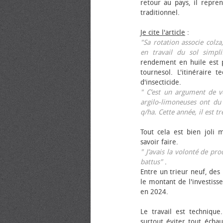
retour au pays, il repren
traditionnel.
Je cite l'article
:
"Sa rotation associe colza
en travail du sol simpli
rendement en huile est p
tournesol. L'itinéraire t
d'insecticide.
" C’est un argument de ven
argilo-limoneuses ont du
q/ha. Cette année, il est t
Tout cela est bien joli 
savoir faire.
" J’avais la volonté de pr
battus"
.
Entre un trieur neuf, des 
le montant de l'investiss
en 2024.
Le travail est technique.
surtout éviter tout échau