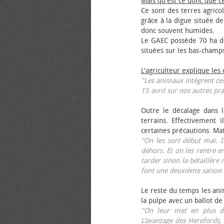
Mais qu'est ce donc que c
Ce sont des terres agrico
grâce à la digue située de
donc souvent humides.
Le GAEC possède 70 ha de
situées sur les bas-champ
L'agriculteur explique les
"Les animaux intègrent ces
15 avril sur nos autres pra
Outre le décalage dans l
terrains. Effectivement i
certaines précautions. Ma
"On les sort début mai. I
dehors. Et on les rentre e
tarder sinon la bétaillère 
font une deuxième saison 
Le reste du temps les anim
la pulpe avec un ballot de
"On leur met en plus de
L’avantage des Herefords,