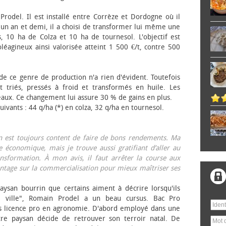
 Prodel. Il est installé entre Corrèze et Dordogne où il
, un an et demi, il a choisi de transformer lui même une
, 10 ha de Colza et 10 ha de tournesol. L'objectif est
éagineux ainsi valorisée atteint 1 500 €/t, contre 500
 de ce genre de production n'a rien d'évident. Toutefois
 triés, pressés à froid et transformés en huile. Les
eaux. Ce changement lui assure 30 % de gains en plus.
ivants : 44 q/ha (*) en colza, 32 q/ha en tournesol.
on est toujours content de faire de bons rendements. Ma
 économique, mais je trouve aussi gratifiant d’aller au
nsformation. À mon avis, il faut arrêter la course aux
tage sur la commercialisation pour mieux maîtriser ses
aysan bourrin que certains aiment à décrire lorsqu'ils
e ville", Romain Prodel a un beau cursus. Bac Pro
s licence pro en agronomie. D'abord employé dans une
tre paysan décide de retrouver son terroir natal. De