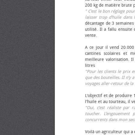
200 kg de matière brute p
" C’est le bon réglage pou
laisser trop d’huile dans 
décantage de 3 semaines 
utilisé. Il a fallu ensuit
vente.
A ce jour il vend 20.000 
cantines scolaires et 
meilleure valorisation. 
litres
"Pour les clients le prix 
que des bouteilles. II n’y a
voyages aller-retour de l
L'objectif et de produire
l'huile et au tourteau, il
"Oui, c’est réaliste pa
toucher. L’engouement p
concurrents dans mon sect
Voilà un agriculteur qui a