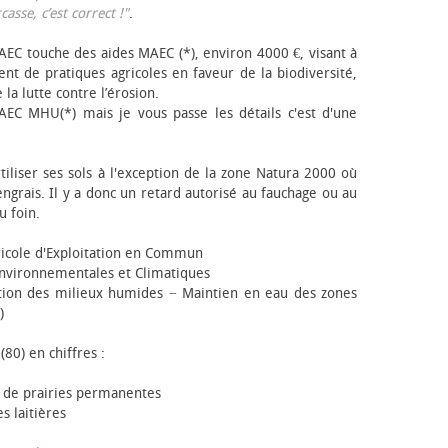
sse, c’est correct !"
.
EC touche des aides MAEC (*), environ 4000 €, visant à
t de pratiques agricoles en faveur de la biodiversité,
 la lutte contre l’érosion.
AEC MHU(*) mais je vous passe les détails c'est d'une
tiliser ses sols à l'exception de la zone Natura 2000 où
engrais. Il y a donc un retard autorisé au fauchage ou au
u foin.
icole d'Exploitation en Commun
nvironnementales et Climatiques
ion des milieux humides − Maintien en eau des zones
)
(80) en chiffres :
 de prairies permanentes
s laitières