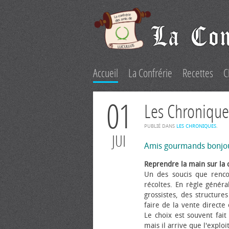
Accueil
La Confrérie
Recettes
C
01
Les Chronique
PUBLIÉ DANS
LES CHRONIQUES
.
JUI
Amis gourmands bonjo
Reprendre la main sur la 
Un des soucis que renco
récoltes. En règle généra
grossistes, des structure
faire de la vente directe
Le choix est souvent fait 
mais il arrive que l'explo