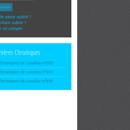
nexion
de passe oublié ?
ifiant oublié ?
r un compte
nières Chroniques
Chroniques de Lucullus n°692
Chroniques de Lucullus n°691
Chroniques de Lucullus n°690