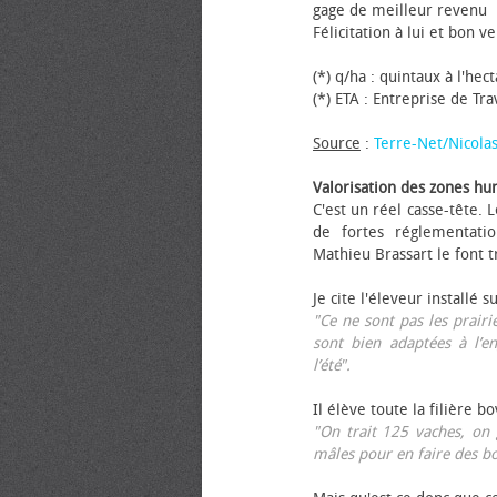
gage de meilleur revenu
Félicitation à lui et bon ve
(*) q/ha : quintaux à l'hec
(*) ETA : Entreprise de Tr
Source
:
Terre-Net/Nicola
Valorisation des zones hu
C'est un réel casse-tête.
de fortes réglementati
Mathieu Brassart le font t
Je cite l'éleveur installé s
"Ce ne sont pas les prairie
sont bien adaptées à l’e
l’été".
Il élève toute la filière b
"On trait 125 vaches, on 
mâles pour en faire des b