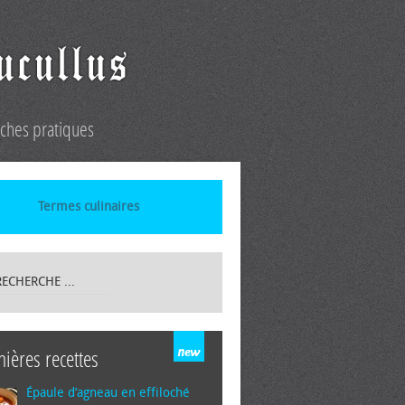
iches pratiques
Termes culinaires
nières recettes
Épaule d’agneau en effiloché