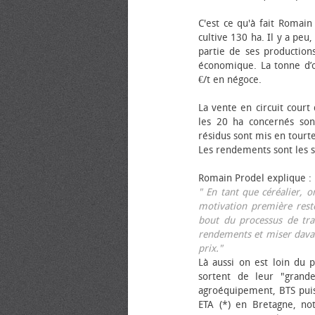
C'est ce qu'à fait Romain
cultive 130 ha. Il y a peu
partie de ses productions
économique. La tonne d’ol
€/t en négoce.
La vente en circuit court
les 20 ha concernés sont
résidus sont mis en tourt
Les rendements sont les su
Romain Prodel explique :
" En tant que céréalier, 
motivation première reste
bout du processus de tra
rendements et miser davan
prix."
Là aussi on est loin du p
sortent de leur "grand
agroéquipement, BTS pui
ETA (*) en Bretagne, no