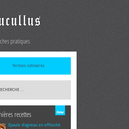
iches pratiques
Termes culinaires
nières recettes
Épaule d’agneau en effiloché