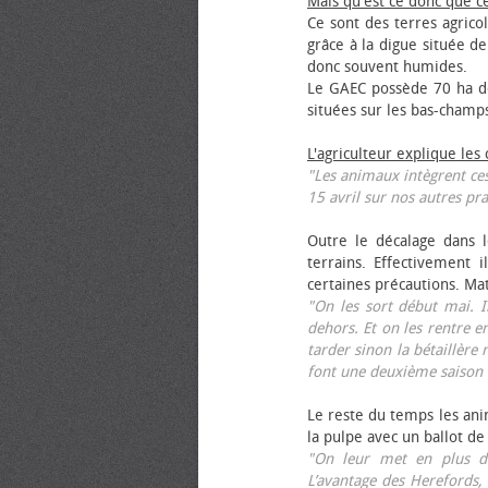
Mais qu'est ce donc que c
Ce sont des terres agrico
grâce à la digue située de
donc souvent humides.
Le GAEC possède 70 ha de
situées sur les bas-champ
L'agriculteur explique les
"Les animaux intègrent ces
15 avril sur nos autres pra
Outre le décalage dans l
terrains. Effectivement i
certaines précautions. Ma
"On les sort début mai. I
dehors. Et on les rentre e
tarder sinon la bétaillère 
font une deuxième saison 
Le reste du temps les anim
la pulpe avec un ballot de
"On leur met en plus de
L’avantage des Herefords,