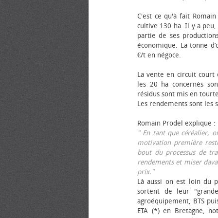
C'est ce qu'à fait Romain
cultive 130 ha. Il y a peu
partie de ses productions
économique. La tonne d’ol
€/t en négoce.
La vente en circuit court
les 20 ha concernés sont
résidus sont mis en tourt
Les rendements sont les su
Romain Prodel explique :
" En tant que céréalier, 
motivation première reste
bout du processus de tra
rendements et miser davan
prix."
Là aussi on est loin du p
sortent de leur "grand
agroéquipement, BTS pui
ETA (*) en Bretagne, no