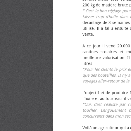
200 kg de matière brute p
" C’est le bon réglage pou
laisser trop d’huile dans 
décantage de 3 semaines 
utilisé. Il a fallu ensuit
vente.
A ce jour il vend 20.000 
cantines scolaires et 
meilleure valorisation. 
litres
"Pour les clients le prix 
que des bouteilles. II n’y a
voyages aller-retour de l
L'objectif et de produire
l'huile et au tourteau, il
"Oui, c’est réaliste pa
toucher. L’engouement p
concurrents dans mon sect
Voilà un agriculteur qui a