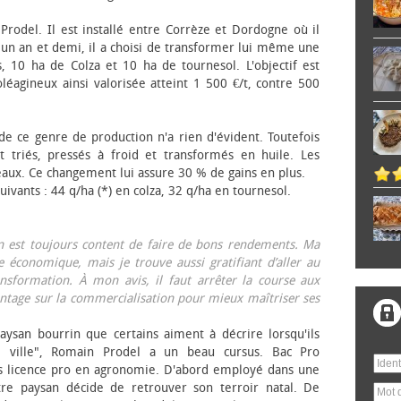
 Prodel. Il est installé entre Corrèze et Dordogne où il
, un an et demi, il a choisi de transformer lui même une
, 10 ha de Colza et 10 ha de tournesol. L'objectif est
éagineux ainsi valorisée atteint 1 500 €/t, contre 500
 de ce genre de production n'a rien d'évident. Toutefois
 triés, pressés à froid et transformés en huile. Les
eaux. Ce changement lui assure 30 % de gains en plus.
ivants : 44 q/ha (*) en colza, 32 q/ha en tournesol.
on est toujours content de faire de bons rendements. Ma
 économique, mais je trouve aussi gratifiant d’aller au
nsformation. À mon avis, il faut arrêter la course aux
tage sur la commercialisation pour mieux maîtriser ses
aysan bourrin que certains aiment à décrire lorsqu'ils
e ville", Romain Prodel a un beau cursus. Bac Pro
s licence pro en agronomie. D'abord employé dans une
tre paysan décide de retrouver son terroir natal. De