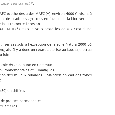
sse, c’est correct !"
.
EC touche des aides MAEC (*), environ 4000 €, visant à
t de pratiques agricoles en faveur de la biodiversité,
 la lutte contre l’érosion.
AEC MHU(*) mais je vous passe les détails c'est d'une
tiliser ses sols à l'exception de la zone Natura 2000 où
engrais. Il y a donc un retard autorisé au fauchage ou au
u foin.
icole d'Exploitation en Commun
nvironnementales et Climatiques
ion des milieux humides − Maintien en eau des zones
)
(80) en chiffres :
 de prairies permanentes
s laitières