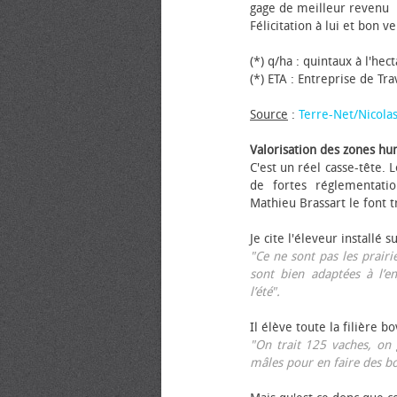
gage de meilleur revenu
Félicitation à lui et bon ve
(*) q/ha : quintaux à l'hec
(*) ETA : Entreprise de Tr
Source
:
Terre-Net/Nicola
Valorisation des zones hu
C'est un réel casse-tête.
de fortes réglementati
Mathieu Brassart le font t
Je cite l'éleveur installé s
"Ce ne sont pas les prairie
sont bien adaptées à l’e
l’été".
Il élève toute la filière b
"On trait 125 vaches, on 
mâles pour en faire des b