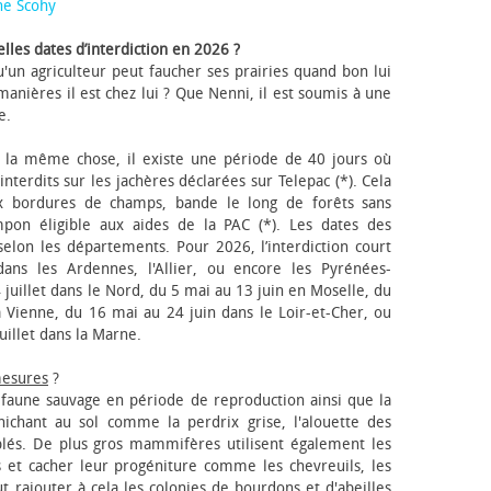
ne Scohy
lles dates d’interdiction en 2026 ?
'un agriculteur peut faucher ses prairies quand bon lui
anières il est chez lui ? Que Nenni, il est soumis à une
e.
 la même chose, il existe une période de 40 jours où
nterdits sur les jachères déclarées sur Telepac (*). Cela
x bordures de champs, bande le long de forêts sans
pon éligible aux aides de la PAC (*). Les dates des
elon les départements. Pour 2026, l’interdiction court
ns les Ardennes, l'Allier, ou encore les Pyrénées-
 juillet dans le Nord, du 5 mai au 13 juin en Moselle, du
 Vienne, du 16 mai au 24 juin dans le Loir-et-Cher, ou
uillet dans la Marne.
mesures
?
a faune sauvage en période de reproduction ainsi que la
 nichant au sol comme la perdrix grise, l'alouette des
blés. De plus gros mammifères utilisent également les
 et cacher leur progéniture comme les chevreuils, les
faut rajouter à cela les colonies de bourdons et d'abeilles