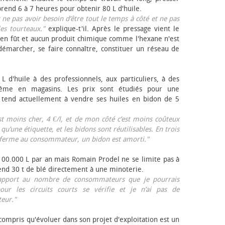
rend 6 à 7 heures pour obtenir 80 L d'huile.
r ne pas avoir besoin d’être tout le temps à côté et ne pas
les tourteaux."
explique-t'il. Après le pressage vient le
en fût et aucun produit chimique comme l'hexane n'est
e démarcher, se faire connaître, constituer un réseau de
L d'huile à des professionnels, aux particuliers, à des
même en magasins. Les prix sont étudiés pour une
Il tend actuellement à vendre ses huiles en bidon de 5
est moins cher, 4 €/l, et de mon côté c’est moins coûteux
 qu’une étiquette, et les bidons sont réutilisables. En trois
a ferme au consommateur, un bidon est amorti."
 100.000 L par an mais Romain Prodel ne se limite pas à
 vend 30 t de blé directement à une minoterie.
r rapport au nombre de consommateurs que je pourrais
our les circuits courts se vérifie et je n’ai pas de
eur."
 compris qu'évoluer dans son projet d'exploitation est un