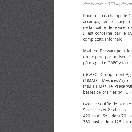
des bœufs à 350 kg de carca
Pour ces bas-champs le GA
accompagner le changemen
de la qualité de l’eau et de
Il est concerné par le M
complexité infernale.
Mathieu Brassart peut fer
on ne peut par utiliser d'
pâturage. Le GAEC y fait d
(-)GAEC : Groupement Agr
(*)MAEC : Mesures Agro-E
(*)MHU Mesure Préservat
basses de prairies (MHU 4
Gaec le Souffle de la Baie 
5 associés et 2 salariés
420 ha de SAU dont 70 ha
380 bovins dont 125 vache