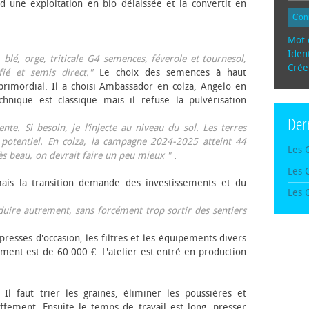
d une exploitation en bio délaissée et la convertit en
Con
Mot 
Ident
, blé, orge, triticale G4 semences, féverole et tournesol,
Crée
fié et semis direct."
Le choix des semences à haut
rimordial. Il a choisi Ambassador en colza, Angelo en
echnique est classique mais il refuse la pulvérisation
Der
te. Si besoin, je l’injecte au niveau du sol. Les terres
 potentiel. En colza, la campagne 2024-2025 atteint 44
Les 
rès beau, on devrait faire un peu mieux "
.
Les 
mais la transition demande des investissements et du
Les 
oduire autrement, sans forcément trop sortir des sentiers
presses d'occasion, les filtres et les équipements divers
ement est de 60.000 €. L'atelier est entré en production
 Il faut trier les graines, éliminer les poussières et
ffement. Ensuite le temps de travail est long, presser