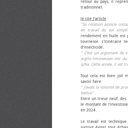
retour au pays, il repren
traditionnel.
Je cite l'article
:
"Sa rotation associe colza
en travail du sol simpli
rendement en huile est p
tournesol. L'itinéraire t
d'insecticide.
" C’est un argument de ven
argilo-limoneuses ont du
q/ha. Cette année, il est t
Tout cela est bien joli 
savoir faire.
" J’avais la volonté de pr
battus"
.
Entre un trieur neuf, des 
le montant de l'investiss
en 2024.
Le travail est technique.
surtout éviter tout échau