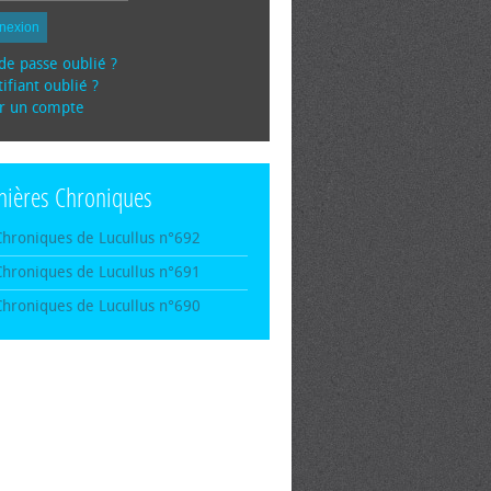
nexion
de passe oublié ?
ifiant oublié ?
r un compte
nières Chroniques
Chroniques de Lucullus n°692
Chroniques de Lucullus n°691
Chroniques de Lucullus n°690