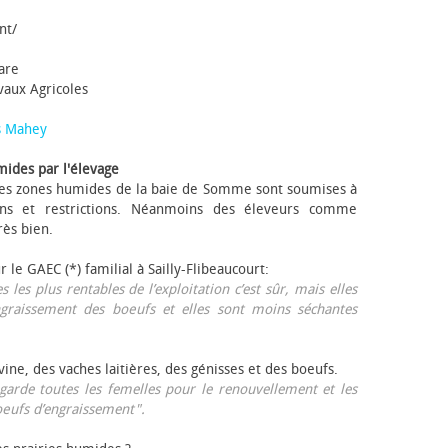
nt/
tare
avaux Agricoles
s Mahey
mides par l'élevage
 Les zones humides de la baie de Somme sont soumises à
ons et restrictions. Néanmoins des éleveurs comme
rès bien.
ur le GAEC (*) familial à Sailly-Flibeaucourt:
s les plus rentables de l’exploitation c’est sûr, mais elles
ngraissement des bœufs et elles sont moins séchantes
ovine, des vaches laitières, des génisses et des bœufs.
garde toutes les femelles pour le renouvellement et les
œufs d’engraissement".