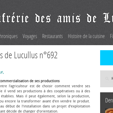
hroniques
Voyages
Restaurants
Histoire de la cuisine
F
s de Lucullus n°692
ur,
commercialisation de ses productions
ntre l’agriculteur est de choisir comment vendre ses
le il vend ses productions à des coopératives ou à des
s établies. Mais il peut également, selon la production,
Der
 ou encore la transformer avant d'en vendre le produit.
au début de l'installation dans un projet d'exploitation
itant décide de changer d'orientation.