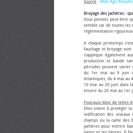
Source
:
Web-Agri/Delphi
Broyage des jachères : que
Vous pensiez peut-être qu
semble car de toutes les m
réglementation rigoureus
A chaque printemps c'est
fauchage et broyage sont i
s'applique également au
production et bande tam
périodes peuvent varier s
du 1er mai au 9 juin da
Atlantiques, du 4 mai au 4
10 mai au 20 juin dans la
encore du 20 mai au 1er j
Pourquoi donc de telles 
Elles visent à protéger l
nidification des oiseaux
champs ou la caille des 
jachères pour mettre bas
lapins et les lièvres. Il 