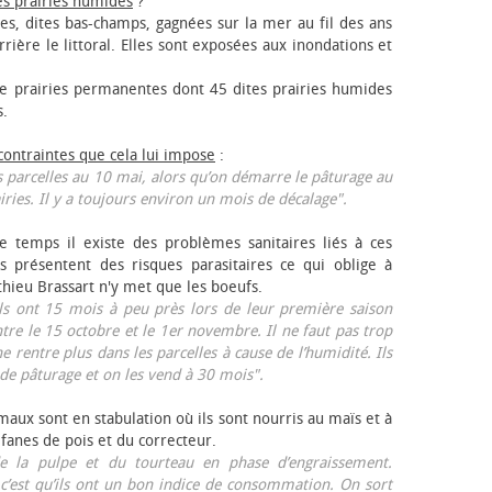
es prairies humides
?
les, dites bas-champs, gagnées sur la mer au fil des ans
rrière le littoral. Elles sont exposées aux inondations et
 prairies permanentes dont 45 dites prairies humides
s.
 contraintes que cela lui impose
:
 parcelles au 10 mai, alors qu’on démarre le pâturage au
iries. Il y a toujours environ un mois de décalage".
e temps il existe des problèmes sanitaires liés à ces
ls présentent des risques parasitaires ce qui oblige à
thieu Brassart n'y met que les bœufs.
ls ont 15 mois à peu près lors de leur première saison
ntre le 15 octobre et le 1er novembre. Il ne faut pas trop
ne rentre plus dans les parcelles à cause de l’humidité. Ils
de pâturage et on les vend à 30 mois".
aux sont en stabulation où ils sont nourris au maïs et à
 fanes de pois et du correcteur.
 la pulpe et du tourteau en phase d’engraissement.
 c’est qu’ils ont un bon indice de consommation. On sort