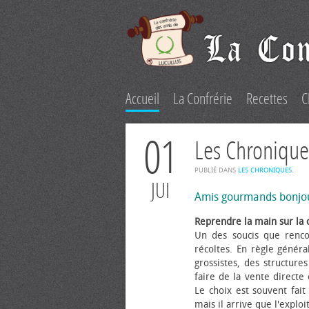
Accueil
La Confrérie
Recettes
C
01
Les Chronique
PUBLIÉ DANS
LES CHRONIQUES
.
JUI
Amis gourmands bonjo
Reprendre la main sur la 
Un des soucis que renco
récoltes. En règle généra
grossistes, des structure
faire de la vente directe
Le choix est souvent fait 
mais il arrive que l'explo