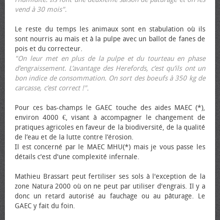
vend à 30 mois".
Le reste du temps les animaux sont en stabulation où ils
sont nourris au maïs et à la pulpe avec un ballot de fanes de
pois et du correcteur.
"On leur met en plus de la pulpe et du tourteau en phase
d’engraissement. L’avantage des Herefords, c’est qu’ils ont un
bon indice de consommation. On sort des bœufs à 350 kg de
carcasse, c’est correct !"
.
Pour ces bas-champs le GAEC touche des aides MAEC (*),
environ 4000 €, visant à accompagner le changement de
pratiques agricoles en faveur de la biodiversité, de la qualité
de l’eau et de la lutte contre l’érosion.
Il est concerné par le MAEC MHU(*) mais je vous passe les
détails c'est d'une complexité infernale.
Mathieu Brassart peut fertiliser ses sols à l'exception de la
zone Natura 2000 où on ne peut par utiliser d'engrais. Il y a
donc un retard autorisé au fauchage ou au pâturage. Le
GAEC y fait du foin.