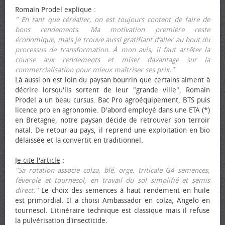
Romain Prodel explique :
" En tant que céréalier, on est toujours content de faire de
bons rendements. Ma motivation première reste
économique, mais je trouve aussi gratifiant d’aller au bout du
processus de transformation. À mon avis, il faut arrêter la
course aux rendements et miser davantage sur la
commercialisation pour mieux maîtriser ses prix."
Là aussi on est loin du paysan bourrin que certains aiment à
décrire lorsqu'ils sortent de leur "grande ville", Romain
Prodel a un beau cursus. Bac Pro agroéquipement, BTS puis
licence pro en agronomie. D'abord employé dans une ETA (*)
en Bretagne, notre paysan décide de retrouver son terroir
natal. De retour au pays, il reprend une exploitation en bio
délaissée et la convertit en traditionnel.
Je cite l'article
:
"Sa rotation associe colza, blé, orge, triticale G4 semences,
féverole et tournesol, en travail du sol simplifié et semis
direct."
Le choix des semences à haut rendement en huile
est primordial. Il a choisi Ambassador en colza, Angelo en
tournesol. L'itinéraire technique est classique mais il refuse
la pulvérisation d'insecticide.