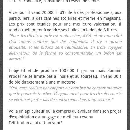
se faire connaître, constituer un réseau de vente.
A ce jour il vend 20.000 L d'huile à des professionnels, aux
particuliers, à des cantines scolaires et même en magasins.
Les prix sont étudiés pour une meilleure valorisation. Il
tend actuellement à vendre ses huiles en bidon de 5 litres
"Pour les clients le prix est moins cher, 4 €/l, et de mon côté
c’est moins coûteux que des bouteilles. II n’y a qu’une
étiquette, et les bidons sont réutilisables. En trois voyages
aller-retour de la ferme au consommateur, un bidon est
amorti."
L'objectif et de produire 100.000 L par an mais Romain
Prodel ne se limite pas à l'huile et au tourteau, il vend 30 t
de blé directement à une minoterie.
"Oui, c’est réaliste par rapport au nombre de consommateurs
que je pourrais toucher. L’engouement pour les circuits courts
se vérifie et je n’ai pas de concurrents dans mon secteur."
Voilà un agriculteur qui a compris qu'évoluer dans son projet
d'exploitation est un gage de meilleur revenu
Félicitation à lui et bon vent/