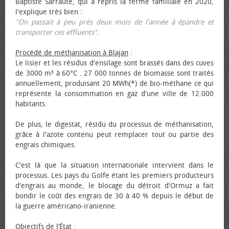
Baptiste Sarraute, qui a repris la ferme familiale en 2020,
l'explique très bien :
"On passait à peu près deux mois de l'année à épandre et
transporter ces effluents"
.
Procédé de méthanisation à Blajan
:
Le lisier et les résidus d'ensilage sont brassés dans des cuves
de 3000 m³ à 60°C . 27 000 tonnes de biomasse sont traités
annuellement, produisant 20 MWh(*) de bio-méthane ce qui
représente la consommation en gaz d'une ville de 12.000
habitants.
De plus, le digestat, résidu du processus de méthanisation,
grâce à l'azote contenu peut remplacer tout ou partie des
engrais chimiques.
C'est là que la situation internationale intervient dans le
processus. Les pays du Golfe étant les premiers producteurs
d'engrais au monde, le blocage du détroit d'Ormuz a fait
bondir le coût des engrais de 30 à 40 % depuis le début de
la guerre américano-iranienne.
Objectifs de l’État
: