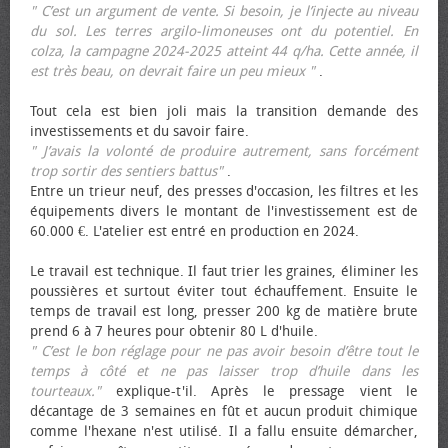
" C’est un argument de vente. Si besoin, je l’injecte au niveau
du sol. Les terres argilo-limoneuses ont du potentiel. En
colza, la campagne 2024-2025 atteint 44 q/ha. Cette année, il
est très beau, on devrait faire un peu mieux "
.
Tout cela est bien joli mais la transition demande des
investissements et du savoir faire.
" J’avais la volonté de produire autrement, sans forcément
trop sortir des sentiers battus"
.
Entre un trieur neuf, des presses d'occasion, les filtres et les
équipements divers le montant de l'investissement est de
60.000 €. L'atelier est entré en production en 2024.
Le travail est technique. Il faut trier les graines, éliminer les
poussières et surtout éviter tout échauffement. Ensuite le
temps de travail est long, presser 200 kg de matière brute
prend 6 à 7 heures pour obtenir 80 L d'huile.
" C’est le bon réglage pour ne pas avoir besoin d’être tout le
temps à côté et ne pas laisser trop d’huile dans les
tourteaux."
explique-t'il. Après le pressage vient le
décantage de 3 semaines en fût et aucun produit chimique
comme l'hexane n'est utilisé. Il a fallu ensuite démarcher,