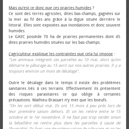
Mais qu'est ce donc que ces prairies humides
?
Ce sont des terres agricoles, dites bas-champs, gagnées sur
la mer au fil des ans grâce à la digue située derrière le
littoral. Elles sont exposées aux inondations et donc souvent
humides.
Le GAEC possède 70 ha de prairies permanentes dont 45
dites prairies humides situées sur les bas-champs.
L'agriculteur explique les contraintes que cela lui impose
:
"Les animaux intègrent ces parcelles au 10 mai, alors qu’on
démarre le pâturage au 15 avril sur nos autres prairies. Il y a
toujours environ un mois de décalage".
Outre le décalage dans le temps il existe des problèmes
sanitaires liés à ces terrains. Effectivement ils présentent
des risques parasitaires ce qui oblige à certaines
précautions. Mathieu Brassart n'y met que les bœufs.
"On les sort début mai. Ils ont 15 mois à peu près lors de
leur première saison dehors. Et on les rentre entre le 15
octobre et le 1er novembre. Il ne faut pas trop tarder sinon
la bétaillère ne rentre plus dans les parcelles à cause de
l’humidité. Ils font une deuxième saison de pâturage et on les