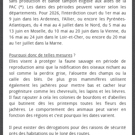
sans production et bande tampon éligible aux aides de la
PAC (*). Les dates des périodes peuvent varier selon les
départements. Pour 2026, l’interdiction court du 1er mai au
9 juin dans les Ardennes, l'Allier, ou encore les Pyrénées-
Atlantiques, du 4 mai au 4 juillet dans le Nord, du 5 mai au
13 juin en Moselle, du 10 mai au 20 juin dans la Vienne, du
16 mai au 24 juin dans le Loir-et-Cher, ou encore du 20 mai
au 1er juillet dans la Marne.
Pourquoi donc de telles mesures
?
Elles visent à protéger la faune sauvage en période de
reproduction ainsi que la nidification des oiseaux nichant au
sol comme la perdrix grise, l'alouette des champs ou la
caille des blés. De plus gros mammifères utilisent
également les jachères pour mettre bas et cacher leur
progéniture comme les chevreuils, les lapins et les lièvres.
Il faut rajouter à cela les colonies de bourdons et d'abeilles
qui butinent dès les printemps toutes les fleurs des
jachères. Le comportement des animaux peut varier en
fonction des régions et c'est pourquoi les dates varient.
Il peut exister des dérogations pour des raisons de sécurité
près des habitations ou le long des routes.