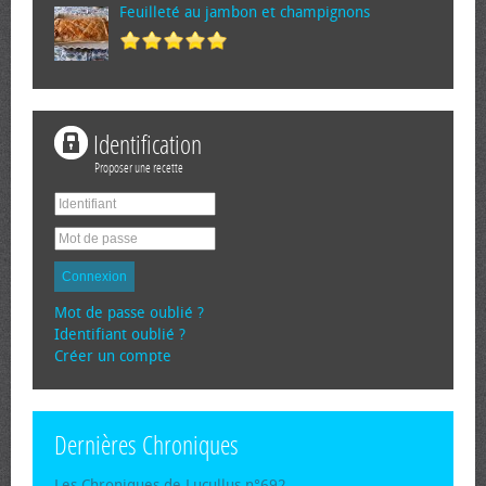
Feuilleté au jambon et champignons
Identification
Proposer une recette
Connexion
Mot de passe oublié ?
Identifiant oublié ?
Créer un compte
Dernières Chroniques
Les Chroniques de Lucullus n°692