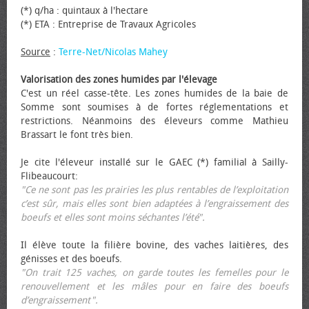
(*) q/ha : quintaux à l'hectare
(*) ETA : Entreprise de Travaux Agricoles
Source
:
Terre-Net/Nicolas Mahey
Valorisation des zones humides par l'élevage
C'est un réel casse-tête. Les zones humides de la baie de
Somme sont soumises à de fortes réglementations et
restrictions. Néanmoins des éleveurs comme Mathieu
Brassart le font très bien.
Je cite l'éleveur installé sur le GAEC (*) familial à Sailly-
Flibeaucourt:
"Ce ne sont pas les prairies les plus rentables de l’exploitation
c’est sûr, mais elles sont bien adaptées à l’engraissement des
bœufs et elles sont moins séchantes l’été".
Il élève toute la filière bovine, des vaches laitières, des
génisses et des bœufs.
"On trait 125 vaches, on garde toutes les femelles pour le
renouvellement et les mâles pour en faire des bœufs
d’engraissement".