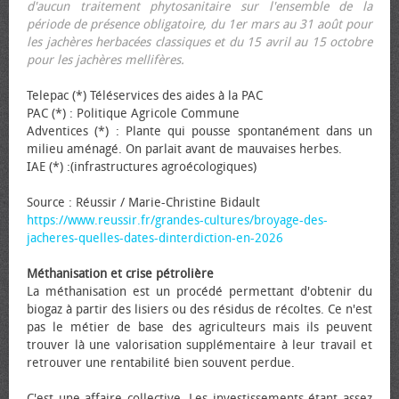
d'aucun traitement phytosanitaire sur l'ensemble de la
période de présence obligatoire, du 1er mars au 31 août pour
les jachères herbacées classiques et du 15 avril au 15 octobre
pour les jachères mellifères.
Telepac (*) Téléservices des aides à la PAC
PAC (*) : Politique Agricole Commune
Adventices (*) : Plante qui pousse spontanément dans un
milieu aménagé. On parlait avant de mauvaises herbes.
IAE (*) :(infrastructures agroécologiques)
Source : Réussir / Marie-Christine Bidault
https://www.reussir.fr/grandes-cultures/broyage-des-
jacheres-quelles-dates-dinterdiction-en-2026
Méthanisation et crise pétrolière
La méthanisation est un procédé permettant d'obtenir du
biogaz à partir des lisiers ou des résidus de récoltes. Ce n'est
pas le métier de base des agriculteurs mais ils peuvent
trouver là une valorisation supplémentaire à leur travail et
retrouver une rentabilité bien souvent perdue.
C'est une affaire collective. Les investissements étant assez