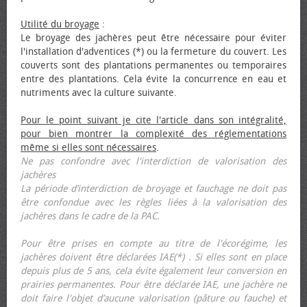
Utilité du broyage
:
Le broyage des jachères peut être nécessaire pour éviter
l'installation d'adventices (*) ou la fermeture du couvert. Les
couverts sont des plantations permanentes ou temporaires
entre des plantations. Cela évite la concurrence en eau et
nutriments avec la culture suivante.
Pour le point suivant je cite l'article dans son intégralité,
pour bien montrer la complexité des réglementations
même si elles sont nécessaires
.
Ne pas confondre avec l'interdiction de valorisation des
jachères
La période d’interdiction de broyage et fauchage ne doit pas
être confondue avec les règles liées à la valorisation des
jachères dans le cadre de la PAC.
Pour être prises en compte au titre de l'écorégime, les
jachères doivent être déclarées IAE(*) . Si elles sont en place
depuis plus de 5 ans, cela évite également leur conversion en
prairies permanentes. Pour être déclarée IAE, une jachère ne
doit faire l'objet d’aucune valorisation (pâture ou fauche) et