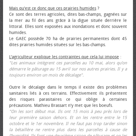
Mais qu'est ce donc que ces prairies humides
?
Ce sont des terres agricoles, dites bas-champs, gagnées sur
la mer au fil des ans grâce à la digue située derrière le
littoral. Elles sont exposées aux inondations et donc souvent
humides.
Le GAEC possède 70 ha de prairies permanentes dont 45
dites prairies humides situées sur les bas-champs.
L'agriculteur explique les contraintes que cela lui impose
:
"Les animaux intègrent ces parcelles au 10 mai, alors qu’on
démarre le pâturage au 15 avril sur nos autres prairies. Il y a
toujours environ un mois de décalage".
Outre le décalage dans le temps il existe des problèmes
sanitaires liés à ces terrains. Effectivement ils présentent
des risques parasitaires ce qui oblige à certaines
précautions. Mathieu Brassart n'y met que les bœufs.
"On les sort début mai. Ils ont 15 mois à peu près lors de
leur première saison dehors. Et on les rentre entre le 15
octobre et le 1er novembre. Il ne faut pas trop tarder sinon
la bétaillère ne rentre plus dans les parcelles à cause de
l’humidité. Ils font une deuxième saison de pâturage et on les