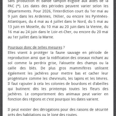
sans production et bande tampon éligible aux aides de la
PAC (*). Les dates des périodes peuvent varier selon les
départements. Pour 2026, l’interdiction court du 1er mai au
9 juin dans les Ardennes, l'Allier, ou encore les Pyrénées-
Atlantiques, du 4 mai au 4 juillet dans le Nord, du 5 mai au
13 juin en Moselle, du 10 mai au 20 juin dans la Vienne, du
16 mai au 24 juin dans le Loir-et-Cher, ou encore du 20 mai
au 1er juillet dans la Marne.
Pourquoi donc de telles mesures
?
Elles visent à protéger la faune sauvage en période de
reproduction ainsi que la nidification des oiseaux nichant au
sol comme la perdrix grise, l'alouette des champs ou la
caille des blés. De plus gros mammifères utilisent
également les jachères pour mettre bas et cacher leur
progéniture comme les chevreuils, les lapins et les lièvres.
Il faut rajouter à cela les colonies de bourdons et d'abeilles
qui butinent dès les printemps toutes les fleurs des
jachères. Le comportement des animaux peut varier en
fonction des régions et c'est pourquoi les dates varient.
Il peut exister des dérogations pour des raisons de sécurité
près des habitations ou le long des routes.