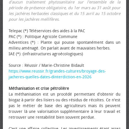
d'aucun traitement phytosanitaire sur l'ensemble de la
période de présence obligatoire, du 1er mars au 31 août pour
les jachères herbacées classiques et du 15 avril au 15 octobre
pour les jachères mellifères.
Telepac (*) Téléservices des aides à la PAC
PAC (*) : Politique Agricole Commune
Adventices (*) : Plante qui pousse spontanément dans un
milieu aménagé. On parlait avant de mauvaises herbes.
IAE (*) :(infrastructures agroécologiques)
Source : Réussir / Marie-Christine Bidault
https://www.reussir.fr/grandes-cultures/broyage-des-
jacheres-quelles-dates-dinterdiction-en-2026
Méthanisation et crise pétrolière
La méthanisation est un procédé permettant d'obtenir du
biogaz à partir des lisiers ou des résidus de récoltes. Ce n'est
pas le métier de base des agriculteurs mais ils peuvent
trouver là une valorisation supplémentaire à leur travail et
retrouver une rentabilité bien souvent perdue.
C'est une affaire collective. Les investissements étant assez