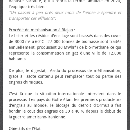
Baptiste Sarraute, qui a repris la ferme familiale en 2020,
l'explique très bien :
"On passait à peu près deux mois de l'année à épandre et
transporter ces effluents"
.
Procédé de méthanisation à Blajan
:
Le lisier et les résidus d'ensilage sont brassés dans des cuves
de 3000 m³ à 60°C . 27 000 tonnes de biomasse sont traités
annuellement, produisant 20 MWh(*) de bio-méthane ce qui
représente la consommation en gaz d'une ville de 12.000
habitants.
De plus, le digestat, résidu du processus de méthanisation,
grâce à l'azote contenu peut remplacer tout ou partie des
engrais chimiques.
C'est là que la situation internationale intervient dans le
processus. Les pays du Golfe étant les premiers producteurs
d'engrais au monde, le blocage du détroit d'Ormuz a fait
bondir le coût des engrais de 30 à 40 % depuis le début de
la guerre américano-iranienne.
Objectifs de l’État
: