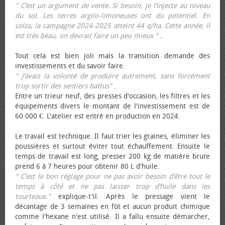
" C’est un argument de vente. Si besoin, je l’injecte au niveau
du sol. Les terres argilo-limoneuses ont du potentiel. En
colza, la campagne 2024-2025 atteint 44 q/ha. Cette année, il
est très beau, on devrait faire un peu mieux "
.
Tout cela est bien joli mais la transition demande des
investissements et du savoir faire.
" J’avais la volonté de produire autrement, sans forcément
trop sortir des sentiers battus"
.
Entre un trieur neuf, des presses d'occasion, les filtres et les
équipements divers le montant de l'investissement est de
60.000 €. L'atelier est entré en production en 2024.
Le travail est technique. Il faut trier les graines, éliminer les
poussières et surtout éviter tout échauffement. Ensuite le
temps de travail est long, presser 200 kg de matière brute
prend 6 à 7 heures pour obtenir 80 L d'huile.
" C’est le bon réglage pour ne pas avoir besoin d’être tout le
temps à côté et ne pas laisser trop d’huile dans les
tourteaux."
explique-t'il. Après le pressage vient le
décantage de 3 semaines en fût et aucun produit chimique
comme l'hexane n'est utilisé. Il a fallu ensuite démarcher,