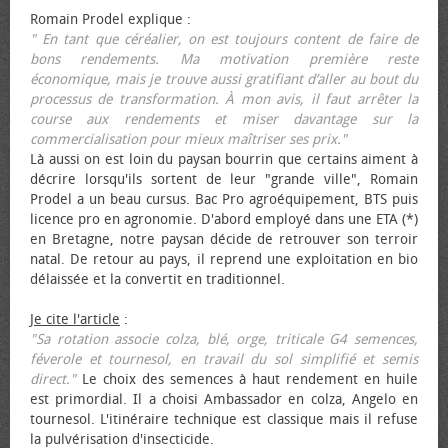
Romain Prodel explique :
" En tant que céréalier, on est toujours content de faire de
bons rendements. Ma motivation première reste
économique, mais je trouve aussi gratifiant d’aller au bout du
processus de transformation. À mon avis, il faut arrêter la
course aux rendements et miser davantage sur la
commercialisation pour mieux maîtriser ses prix."
Là aussi on est loin du paysan bourrin que certains aiment à
décrire lorsqu'ils sortent de leur "grande ville", Romain
Prodel a un beau cursus. Bac Pro agroéquipement, BTS puis
licence pro en agronomie. D'abord employé dans une ETA (*)
en Bretagne, notre paysan décide de retrouver son terroir
natal. De retour au pays, il reprend une exploitation en bio
délaissée et la convertit en traditionnel.
Je cite l'article
:
"Sa rotation associe colza, blé, orge, triticale G4 semences,
féverole et tournesol, en travail du sol simplifié et semis
direct."
Le choix des semences à haut rendement en huile
est primordial. Il a choisi Ambassador en colza, Angelo en
tournesol. L'itinéraire technique est classique mais il refuse
la pulvérisation d'insecticide.