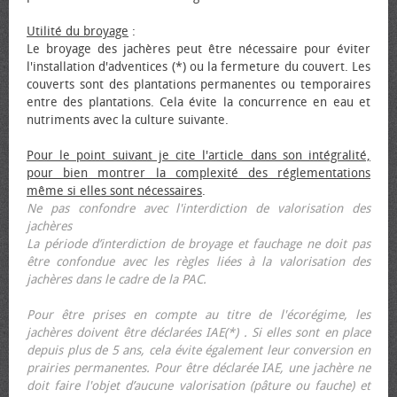
Utilité du broyage
:
Le broyage des jachères peut être nécessaire pour éviter
l'installation d'adventices (*) ou la fermeture du couvert. Les
couverts sont des plantations permanentes ou temporaires
entre des plantations. Cela évite la concurrence en eau et
nutriments avec la culture suivante.
Pour le point suivant je cite l'article dans son intégralité,
pour bien montrer la complexité des réglementations
même si elles sont nécessaires
.
Ne pas confondre avec l'interdiction de valorisation des
jachères
La période d’interdiction de broyage et fauchage ne doit pas
être confondue avec les règles liées à la valorisation des
jachères dans le cadre de la PAC.
Pour être prises en compte au titre de l'écorégime, les
jachères doivent être déclarées IAE(*) . Si elles sont en place
depuis plus de 5 ans, cela évite également leur conversion en
prairies permanentes. Pour être déclarée IAE, une jachère ne
doit faire l'objet d’aucune valorisation (pâture ou fauche) et