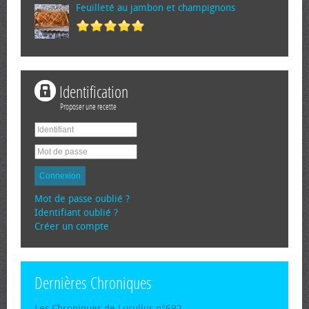
Feuilleté au jambon et champignons
Identification
Proposer une recette
Connexion
Mot de passe oublié ?
Identifiant oublié ?
Créer un compte
Dernières Chroniques
Les Chroniques de Lucullus n°692