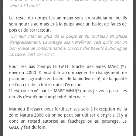
vend à 30 mois".
Le reste du temps les animaux sont en stabulation où ils
sont nourris au maïs et à la pulpe avec un ballot de fanes de
pois et du correcteur.
"On leur met en plus de la pulpe et du tourteau en phase
d’engraissement. L’avantage des Herefords, c’est qu’ils ont un
bon indice de consommation. On sort des bœufs à 350 kg de
carcasse, c’est correct !"
.
Pour ces bas-champs le GAEC touche des aides MAEC (*),
environ 4000 €, visant à accompagner le changement de
pratiques agricoles en faveur de la biodiversité, de la qualité
de l’eau et de la lutte contre l’érosion.
Il est concerné par le MAEC MHU(*) mais je vous passe les
détails c'est d'une complexité infernale.
Mathieu Brassart peut fertiliser ses sols à l'exception de la
zone Natura 2000 où on ne peut par utiliser d'engrais. Il y a
donc un retard autorisé au fauchage ou au pâturage. Le
GAEC y fait du foin.