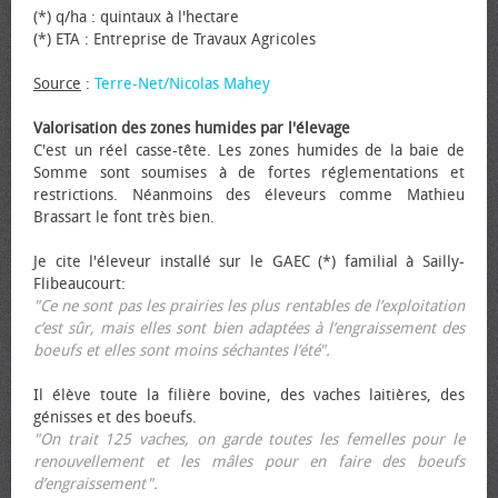
(*) q/ha : quintaux à l'hectare
(*) ETA : Entreprise de Travaux Agricoles
Source
:
Terre-Net/Nicolas Mahey
Valorisation des zones humides par l'élevage
C'est un réel casse-tête. Les zones humides de la baie de
Somme sont soumises à de fortes réglementations et
restrictions. Néanmoins des éleveurs comme Mathieu
Brassart le font très bien.
Je cite l'éleveur installé sur le GAEC (*) familial à Sailly-
Flibeaucourt:
"Ce ne sont pas les prairies les plus rentables de l’exploitation
c’est sûr, mais elles sont bien adaptées à l’engraissement des
bœufs et elles sont moins séchantes l’été".
Il élève toute la filière bovine, des vaches laitières, des
génisses et des bœufs.
"On trait 125 vaches, on garde toutes les femelles pour le
renouvellement et les mâles pour en faire des bœufs
d’engraissement".