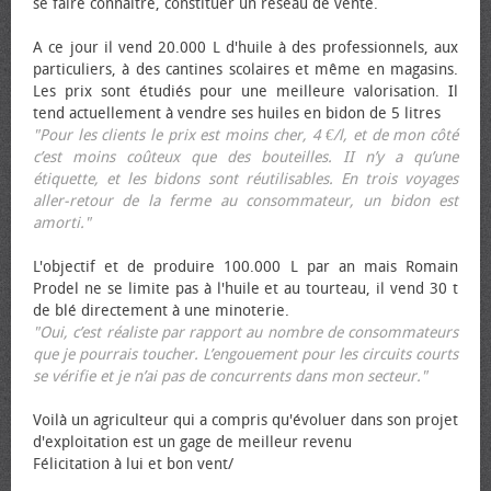
se faire connaître, constituer un réseau de vente.
A ce jour il vend 20.000 L d'huile à des professionnels, aux
particuliers, à des cantines scolaires et même en magasins.
Les prix sont étudiés pour une meilleure valorisation. Il
tend actuellement à vendre ses huiles en bidon de 5 litres
"Pour les clients le prix est moins cher, 4 €/l, et de mon côté
c’est moins coûteux que des bouteilles. II n’y a qu’une
étiquette, et les bidons sont réutilisables. En trois voyages
aller-retour de la ferme au consommateur, un bidon est
amorti."
L'objectif et de produire 100.000 L par an mais Romain
Prodel ne se limite pas à l'huile et au tourteau, il vend 30 t
de blé directement à une minoterie.
"Oui, c’est réaliste par rapport au nombre de consommateurs
que je pourrais toucher. L’engouement pour les circuits courts
se vérifie et je n’ai pas de concurrents dans mon secteur."
Voilà un agriculteur qui a compris qu'évoluer dans son projet
d'exploitation est un gage de meilleur revenu
Félicitation à lui et bon vent/