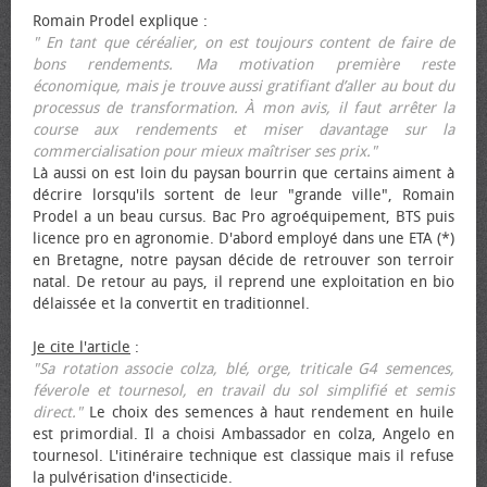
Romain Prodel explique :
" En tant que céréalier, on est toujours content de faire de
bons rendements. Ma motivation première reste
économique, mais je trouve aussi gratifiant d’aller au bout du
processus de transformation. À mon avis, il faut arrêter la
course aux rendements et miser davantage sur la
commercialisation pour mieux maîtriser ses prix."
Là aussi on est loin du paysan bourrin que certains aiment à
décrire lorsqu'ils sortent de leur "grande ville", Romain
Prodel a un beau cursus. Bac Pro agroéquipement, BTS puis
licence pro en agronomie. D'abord employé dans une ETA (*)
en Bretagne, notre paysan décide de retrouver son terroir
natal. De retour au pays, il reprend une exploitation en bio
délaissée et la convertit en traditionnel.
Je cite l'article
:
"Sa rotation associe colza, blé, orge, triticale G4 semences,
féverole et tournesol, en travail du sol simplifié et semis
direct."
Le choix des semences à haut rendement en huile
est primordial. Il a choisi Ambassador en colza, Angelo en
tournesol. L'itinéraire technique est classique mais il refuse
la pulvérisation d'insecticide.