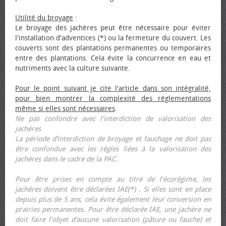
Utilité du broyage
:
Le broyage des jachères peut être nécessaire pour éviter
l'installation d'adventices (*) ou la fermeture du couvert. Les
couverts sont des plantations permanentes ou temporaires
entre des plantations. Cela évite la concurrence en eau et
nutriments avec la culture suivante.
Pour le point suivant je cite l'article dans son intégralité,
pour bien montrer la complexité des réglementations
même si elles sont nécessaires
.
Ne pas confondre avec l'interdiction de valorisation des
jachères
La période d’interdiction de broyage et fauchage ne doit pas
être confondue avec les règles liées à la valorisation des
jachères dans le cadre de la PAC.
Pour être prises en compte au titre de l'écorégime, les
jachères doivent être déclarées IAE(*) . Si elles sont en place
depuis plus de 5 ans, cela évite également leur conversion en
prairies permanentes. Pour être déclarée IAE, une jachère ne
doit faire l'objet d’aucune valorisation (pâture ou fauche) et