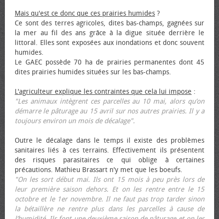
Mais qu'est ce donc que ces prairies humides
?
Ce sont des terres agricoles, dites bas-champs, gagnées sur
la mer au fil des ans grâce à la digue située derrière le
littoral. Elles sont exposées aux inondations et donc souvent
humides.
Le GAEC possède 70 ha de prairies permanentes dont 45
dites prairies humides situées sur les bas-champs.
L'agriculteur explique les contraintes que cela lui impose
:
"Les animaux intègrent ces parcelles au 10 mai, alors qu’on
démarre le pâturage au 15 avril sur nos autres prairies. Il y a
toujours environ un mois de décalage".
Outre le décalage dans le temps il existe des problèmes
sanitaires liés à ces terrains. Effectivement ils présentent
des risques parasitaires ce qui oblige à certaines
précautions. Mathieu Brassart n'y met que les bœufs.
"On les sort début mai. Ils ont 15 mois à peu près lors de
leur première saison dehors. Et on les rentre entre le 15
octobre et le 1er novembre. Il ne faut pas trop tarder sinon
la bétaillère ne rentre plus dans les parcelles à cause de
l’humidité. Ils font une deuxième saison de pâturage et on les