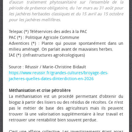
d'aucun traitement phytosanitaire sur l'ensemble de la
période de présence obligatoire, du 1er mars au 31 août pour
les jachères herbacées classiques et du 15 avril au 15 octobre
pour les jachères mellifères.
Telepac (*) Téléservices des aides à la PAC
PAC (*) : Politique Agricole Commune
Adventices (*) : Plante qui pousse spontanément dans un
milieu aménagé. On parlait avant de mauvaises herbes.
IAE (*) :(infrastructures agroécologiques)
Source : Réussir / Marie-Christine Bidault
https://www.reussir.fr/grandes-cultures/broyage-des-
jacheres-quelles-dates-dinterdiction-en-2026
Méthanisation et crise pétrolière
La méthanisation est un procédé permettant d'obtenir du
biogaz à partir des lisiers ou des résidus de récoltes. Ce n'est
pas le métier de base des agriculteurs mais ils peuvent
trouver là une valorisation supplémentaire à leur travail et
retrouver une rentabilité bien souvent perdue.
C'est une affaire collective. Les investissements étant assez