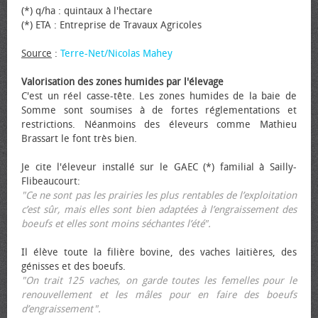
(*) q/ha : quintaux à l'hectare
(*) ETA : Entreprise de Travaux Agricoles
Source
:
Terre-Net/Nicolas Mahey
Valorisation des zones humides par l'élevage
C'est un réel casse-tête. Les zones humides de la baie de
Somme sont soumises à de fortes réglementations et
restrictions. Néanmoins des éleveurs comme Mathieu
Brassart le font très bien.
Je cite l'éleveur installé sur le GAEC (*) familial à Sailly-
Flibeaucourt:
"Ce ne sont pas les prairies les plus rentables de l’exploitation
c’est sûr, mais elles sont bien adaptées à l’engraissement des
bœufs et elles sont moins séchantes l’été".
Il élève toute la filière bovine, des vaches laitières, des
génisses et des bœufs.
"On trait 125 vaches, on garde toutes les femelles pour le
renouvellement et les mâles pour en faire des bœufs
d’engraissement".