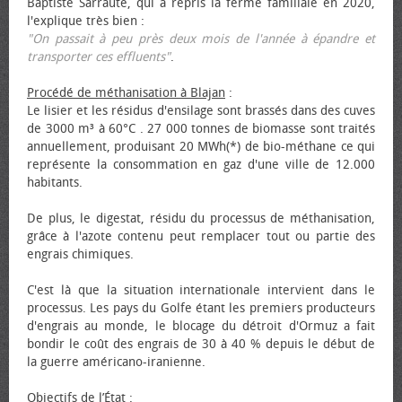
Baptiste Sarraute, qui a repris la ferme familiale en 2020,
l'explique très bien :
"On passait à peu près deux mois de l'année à épandre et
transporter ces effluents"
.
Procédé de méthanisation à Blajan
:
Le lisier et les résidus d'ensilage sont brassés dans des cuves
de 3000 m³ à 60°C . 27 000 tonnes de biomasse sont traités
annuellement, produisant 20 MWh(*) de bio-méthane ce qui
représente la consommation en gaz d'une ville de 12.000
habitants.
De plus, le digestat, résidu du processus de méthanisation,
grâce à l'azote contenu peut remplacer tout ou partie des
engrais chimiques.
C'est là que la situation internationale intervient dans le
processus. Les pays du Golfe étant les premiers producteurs
d'engrais au monde, le blocage du détroit d'Ormuz a fait
bondir le coût des engrais de 30 à 40 % depuis le début de
la guerre américano-iranienne.
Objectifs de l’État
: