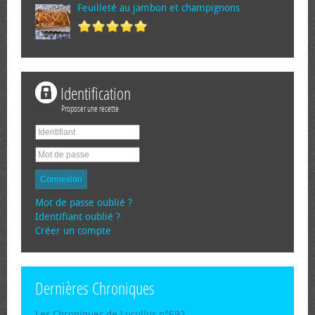
Feuilleté au jambon et champignons
Identification
Proposer une recette
Connexion
Mot de passe oublié ?
Identifiant oublié ?
Créer un compte
Dernières Chroniques
Les Chroniques de Lucullus n°692