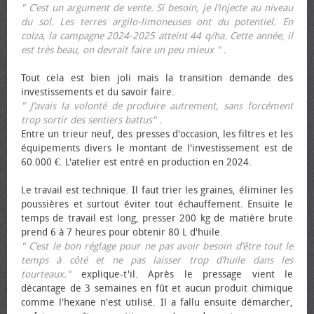
" C’est un argument de vente. Si besoin, je l’injecte au niveau
du sol. Les terres argilo-limoneuses ont du potentiel. En
colza, la campagne 2024-2025 atteint 44 q/ha. Cette année, il
est très beau, on devrait faire un peu mieux "
.
Tout cela est bien joli mais la transition demande des
investissements et du savoir faire.
" J’avais la volonté de produire autrement, sans forcément
trop sortir des sentiers battus"
.
Entre un trieur neuf, des presses d'occasion, les filtres et les
équipements divers le montant de l'investissement est de
60.000 €. L'atelier est entré en production en 2024.
Le travail est technique. Il faut trier les graines, éliminer les
poussières et surtout éviter tout échauffement. Ensuite le
temps de travail est long, presser 200 kg de matière brute
prend 6 à 7 heures pour obtenir 80 L d'huile.
" C’est le bon réglage pour ne pas avoir besoin d’être tout le
temps à côté et ne pas laisser trop d’huile dans les
tourteaux."
explique-t'il. Après le pressage vient le
décantage de 3 semaines en fût et aucun produit chimique
comme l'hexane n'est utilisé. Il a fallu ensuite démarcher,