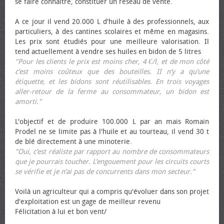
se faire connaître, constituer un réseau de vente.
A ce jour il vend 20.000 L d'huile à des professionnels, aux
particuliers, à des cantines scolaires et même en magasins.
Les prix sont étudiés pour une meilleure valorisation. Il
tend actuellement à vendre ses huiles en bidon de 5 litres
"Pour les clients le prix est moins cher, 4 €/l, et de mon côté
c’est moins coûteux que des bouteilles. II n’y a qu’une
étiquette, et les bidons sont réutilisables. En trois voyages
aller-retour de la ferme au consommateur, un bidon est
amorti."
L'objectif et de produire 100.000 L par an mais Romain
Prodel ne se limite pas à l'huile et au tourteau, il vend 30 t
de blé directement à une minoterie.
"Oui, c’est réaliste par rapport au nombre de consommateurs
que je pourrais toucher. L’engouement pour les circuits courts
se vérifie et je n’ai pas de concurrents dans mon secteur."
Voilà un agriculteur qui a compris qu'évoluer dans son projet
d'exploitation est un gage de meilleur revenu
Félicitation à lui et bon vent/