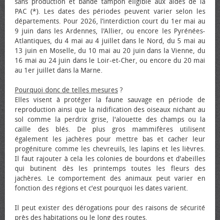
sans production et bande tampon éligible aux aides de la
PAC (*). Les dates des périodes peuvent varier selon les
départements. Pour 2026, l’interdiction court du 1er mai au
9 juin dans les Ardennes, l'Allier, ou encore les Pyrénées-
Atlantiques, du 4 mai au 4 juillet dans le Nord, du 5 mai au
13 juin en Moselle, du 10 mai au 20 juin dans la Vienne, du
16 mai au 24 juin dans le Loir-et-Cher, ou encore du 20 mai
au 1er juillet dans la Marne.
Pourquoi donc de telles mesures
?
Elles visent à protéger la faune sauvage en période de
reproduction ainsi que la nidification des oiseaux nichant au
sol comme la perdrix grise, l'alouette des champs ou la
caille des blés. De plus gros mammifères utilisent
également les jachères pour mettre bas et cacher leur
progéniture comme les chevreuils, les lapins et les lièvres.
Il faut rajouter à cela les colonies de bourdons et d'abeilles
qui butinent dès les printemps toutes les fleurs des
jachères. Le comportement des animaux peut varier en
fonction des régions et c'est pourquoi les dates varient.
Il peut exister des dérogations pour des raisons de sécurité
près des habitations ou le long des routes.