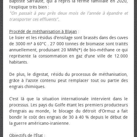
Baptiste Sarraute, qui a repris la ferme familiale en 2020,
l'explique très bien :
"On passait à peu près deux mois de l'année à épandre et
transporter ces effluents"
.
Procédé de méthanisation à Blajan
:
Le lisier et les résidus d'ensilage sont brassés dans des cuves
de 3000 m³ à 60°C . 27 000 tonnes de biomasse sont traités
annuellement, produisant 20 MWh(*) de bio-méthane ce qui
représente la consommation en gaz d'une ville de 12.000
habitants.
De plus, le digestat, résidu du processus de méthanisation,
grâce à l'azote contenu peut remplacer tout ou partie des
engrais chimiques.
C'est là que la situation internationale intervient dans le
processus. Les pays du Golfe étant les premiers producteurs
d'engrais au monde, le blocage du détroit d'Ormuz a fait
bondir le coût des engrais de 30 à 40 % depuis le début de
la guerre américano-iranienne.
Objectifs de l’État
: