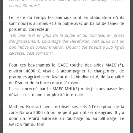
vend à 30 mois".
Le reste du temps les animaux sont en stabulation où ils
sont nourris au maïs et à la pulpe avec un ballot de fanes de
pois et du correcteur.
"On leur met en plus de la pulpe et du tourteau en phase
d’engraissement. L’avantage des Herefords, c’est qu’ils ont un
bon indice de consommation. On sort des bœufs à 350 kg de
carcasse, c’est correct !"
.
Pour ces bas-champs le GAEC touche des aides MAEC (*),
environ 4000 €, visant à accompagner le changement de
pratiques agricoles en faveur de la biodiversité, de la qualité
de l’eau et de la lutte contre l’érosion.
Il est concerné par le MAEC MHU(*) mais je vous passe les
détails c'est d'une complexité infernale.
Mathieu Brassart peut fertiliser ses sols à l'exception de la
zone Natura 2000 où on ne peut par utiliser d'engrais. Il y a
donc un retard autorisé au fauchage ou au pâturage. Le
GAEC y fait du foin.