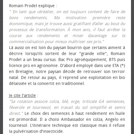
Romain Prodel explique :
" En tant que céréalier, on est toujours content de faire de
bons rendements. Ma motivation première reste
économique, mais je trouve aussi gratifiant d’aller au bout du
processus de transformation. À mon avis, il faut arrêter la
course aux rendements et miser davantage sur la
commercialisation pour mieux maîtriser ses prix."
Là aussi on est loin du paysan bourrin que certains aiment à
décrire lorsqu'ils sortent de leur "grande ville", Romain
Prodel a un beau cursus. Bac Pro agroéquipement, BTS puis
licence pro en agronomie. D'abord employé dans une ETA (*)
en Bretagne, notre paysan décide de retrouver son terroir
natal. De retour au pays, il reprend une exploitation en bio
délaissée et la convertit en traditionnel.
Je cite l'article
:
"Sa rotation associe colza, blé, orge, triticale G4 semences,
féverole et tournesol, en travail du sol simplifié et semis
direct."
Le choix des semences à haut rendement en huile
est primordial. Il a choisi Ambassador en colza, Angelo en
tournesol. L'itinéraire technique est classique mais il refuse
la pulvérisation d'insecticide.