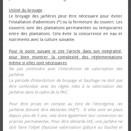
Utilité du broyage
:
Le broyage des jachères peut être nécessaire pour éviter
l'installation d'adventices (*) ou la fermeture du couvert. Les
couverts sont des plantations permanentes ou temporaires
entre des plantations. Cela évite la concurrence en eau et
nutriments avec la culture suivante.
Pour le point suivant je cite l'article dans son intégralité,
pour bien montrer la complexité des réglementations
même si elles sont nécessaires
.
Ne pas confondre avec l'interdiction de valorisation des
jachères
La période d’interdiction de broyage et fauchage ne doit pas
être confondue avec les règles liées à la valorisation des
jachères dans le cadre de la PAC.
Pour être prises en compte au titre de l'écorégime, les
jachères doivent être déclarées IAE(*) . Si elles sont en place
depuis plus de 5 ans, cela évite également leur conversion en
prairies permanentes. Pour être déclarée IAE, une jachère ne
doit faire l'objet d’aucune valorisation (pâture ou fauche) et