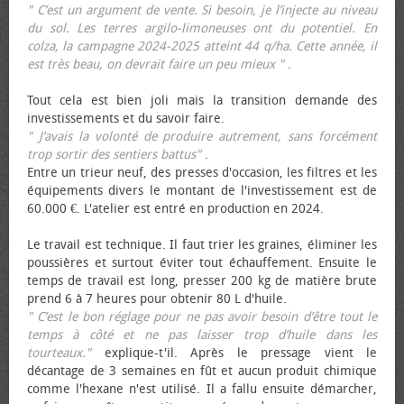
" C’est un argument de vente. Si besoin, je l’injecte au niveau
du sol. Les terres argilo-limoneuses ont du potentiel. En
colza, la campagne 2024-2025 atteint 44 q/ha. Cette année, il
est très beau, on devrait faire un peu mieux "
.
Tout cela est bien joli mais la transition demande des
investissements et du savoir faire.
" J’avais la volonté de produire autrement, sans forcément
trop sortir des sentiers battus"
.
Entre un trieur neuf, des presses d'occasion, les filtres et les
équipements divers le montant de l'investissement est de
60.000 €. L'atelier est entré en production en 2024.
Le travail est technique. Il faut trier les graines, éliminer les
poussières et surtout éviter tout échauffement. Ensuite le
temps de travail est long, presser 200 kg de matière brute
prend 6 à 7 heures pour obtenir 80 L d'huile.
" C’est le bon réglage pour ne pas avoir besoin d’être tout le
temps à côté et ne pas laisser trop d’huile dans les
tourteaux."
explique-t'il. Après le pressage vient le
décantage de 3 semaines en fût et aucun produit chimique
comme l'hexane n'est utilisé. Il a fallu ensuite démarcher,