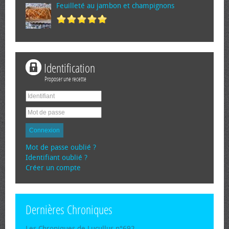
Feuilleté au jambon et champignons
Identification
Proposer une recette
Connexion
Mot de passe oublié ?
Identifiant oublié ?
Créer un compte
Dernières Chroniques
Les Chroniques de Lucullus n°692