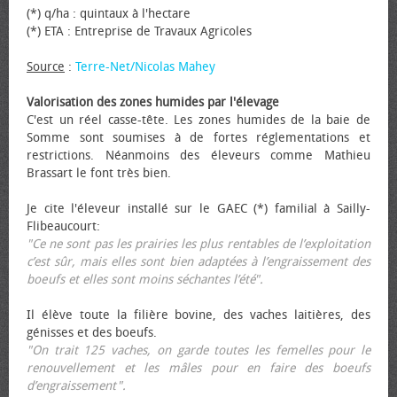
(*) q/ha : quintaux à l'hectare
(*) ETA : Entreprise de Travaux Agricoles
Source
:
Terre-Net/Nicolas Mahey
Valorisation des zones humides par l'élevage
C'est un réel casse-tête. Les zones humides de la baie de
Somme sont soumises à de fortes réglementations et
restrictions. Néanmoins des éleveurs comme Mathieu
Brassart le font très bien.
Je cite l'éleveur installé sur le GAEC (*) familial à Sailly-
Flibeaucourt:
"Ce ne sont pas les prairies les plus rentables de l’exploitation
c’est sûr, mais elles sont bien adaptées à l’engraissement des
bœufs et elles sont moins séchantes l’été".
Il élève toute la filière bovine, des vaches laitières, des
génisses et des bœufs.
"On trait 125 vaches, on garde toutes les femelles pour le
renouvellement et les mâles pour en faire des bœufs
d’engraissement".