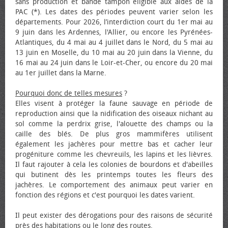
sans production et bande tampon éligible aux aides de la
PAC (*). Les dates des périodes peuvent varier selon les
départements. Pour 2026, l’interdiction court du 1er mai au
9 juin dans les Ardennes, l'Allier, ou encore les Pyrénées-
Atlantiques, du 4 mai au 4 juillet dans le Nord, du 5 mai au
13 juin en Moselle, du 10 mai au 20 juin dans la Vienne, du
16 mai au 24 juin dans le Loir-et-Cher, ou encore du 20 mai
au 1er juillet dans la Marne.
Pourquoi donc de telles mesures
?
Elles visent à protéger la faune sauvage en période de
reproduction ainsi que la nidification des oiseaux nichant au
sol comme la perdrix grise, l'alouette des champs ou la
caille des blés. De plus gros mammifères utilisent
également les jachères pour mettre bas et cacher leur
progéniture comme les chevreuils, les lapins et les lièvres.
Il faut rajouter à cela les colonies de bourdons et d'abeilles
qui butinent dès les printemps toutes les fleurs des
jachères. Le comportement des animaux peut varier en
fonction des régions et c'est pourquoi les dates varient.
Il peut exister des dérogations pour des raisons de sécurité
près des habitations ou le long des routes.