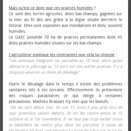
Mais qu'est ce donc que ces prairies humides
?
Ce sont des terres agricoles, dites bas-champs, gagnées sur
la mer au fil des ans grâce à la digue située derrière le
littoral. Elles sont exposées aux inondations et donc souvent
humides.
Le GAEC possède 70 ha de prairies permanentes dont 45
dites prairies humides situées sur les bas-champs.
L'agriculteur explique les contraintes que cela lui impose
:
"Les animaux intègrent ces parcelles au 10 mai, alors qu’on
démarre le pâturage au 15 avril sur nos autres prairies. Il y a
toujours environ un mois de décalage".
Outre le décalage dans le temps il existe des problèmes
sanitaires liés à ces terrains. Effectivement ils présentent
des risques parasitaires ce qui oblige à certaines
précautions. Mathieu Brassart n'y met que les bœufs.
"On les sort début mai. Ils ont 15 mois à peu près lors de
leur première saison dehors. Et on les rentre entre le 15
octobre et le 1er novembre. Il ne faut pas trop tarder sinon
la bétaillère ne rentre plus dans les parcelles à cause de
l’humidité. Ils font une deuxième saison de pâturage et on les