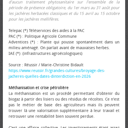
d'aucun traitement phytosanitaire sur l'ensemble de la
période de présence obligatoire, du 1er mars au 31 août pour
les jachères herbacées classiques et du 15 avril au 15 octobre
pour les jachères mellifères.
Telepac (*) Téléservices des aides à la PAC
PAC (*) : Politique Agricole Commune
Adventices (*) : Plante qui pousse spontanément dans un
milieu aménagé. On parlait avant de mauvaises herbes.
IAE (*) :(infrastructures agroécologiques)
Source : Réussir / Marie-Christine Bidault
https://www.reussir.fr/grandes-cultures/broyage-des-
jacheres-quelles-dates-dinterdiction-en-2026
Méthanisation et crise pétrolière
La méthanisation est un procédé permettant d'obtenir du
biogaz à partir des lisiers ou des résidus de récoltes. Ce n'est
pas le métier de base des agriculteurs mais ils peuvent
trouver là une valorisation supplémentaire à leur travail et
retrouver une rentabilité bien souvent perdue.
C'est une affaire collective. Les investissements étant assez