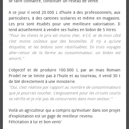
se faire connaître, constituer un réseau de vente.
A ce jour il vend 20.000 L d'huile à des professionnels, aux
particuliers, à des cantines scolaires et même en magasins.
Les prix sont étudiés pour une meilleure valorisation. Il
tend actuellement à vendre ses huiles en bidon de 5 litres
"Pour les clients le prix est moins cher, 4 €/l, et de mon côté
c’est moins coûteux que des bouteilles. II n’y a qu’une
étiquette, et les bidons sont réutilisables. En trois voyages
aller-retour de la ferme au consommateur, un bidon est
amorti."
L'objectif et de produire 100.000 L par an mais Romain
Prodel ne se limite pas à l'huile et au tourteau, il vend 30 t
de blé directement à une minoterie.
"Oui, c’est réaliste par rapport au nombre de consommateurs
que je pourrais toucher. L’engouement pour les circuits courts
se vérifie et je n’ai pas de concurrents dans mon secteur."
Voilà un agriculteur qui a compris qu'évoluer dans son projet
d'exploitation est un gage de meilleur revenu
Félicitation à lui et bon vent/