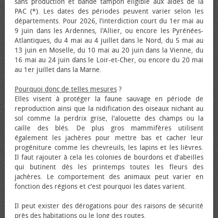
sans production et bande tampon éligible aux aides de la
PAC (*). Les dates des périodes peuvent varier selon les
départements. Pour 2026, l’interdiction court du 1er mai au
9 juin dans les Ardennes, l'Allier, ou encore les Pyrénées-
Atlantiques, du 4 mai au 4 juillet dans le Nord, du 5 mai au
13 juin en Moselle, du 10 mai au 20 juin dans la Vienne, du
16 mai au 24 juin dans le Loir-et-Cher, ou encore du 20 mai
au 1er juillet dans la Marne.
Pourquoi donc de telles mesures
?
Elles visent à protéger la faune sauvage en période de
reproduction ainsi que la nidification des oiseaux nichant au
sol comme la perdrix grise, l'alouette des champs ou la
caille des blés. De plus gros mammifères utilisent
également les jachères pour mettre bas et cacher leur
progéniture comme les chevreuils, les lapins et les lièvres.
Il faut rajouter à cela les colonies de bourdons et d'abeilles
qui butinent dès les printemps toutes les fleurs des
jachères. Le comportement des animaux peut varier en
fonction des régions et c'est pourquoi les dates varient.
Il peut exister des dérogations pour des raisons de sécurité
près des habitations ou le long des routes.