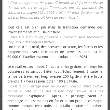
" C’est un argument de vente. Si besoin, je l’injecte au niveau
du sol. Les terres argilo-limoneuses ont du potentiel. En
colza, la campagne 2024-2025 atteint 44 q/ha. Cette année, il
est très beau, on devrait faire un peu mieux "
.
Tout cela est bien joli mais la transition demande des
investissements et du savoir faire.
" J’avais la volonté de produire autrement, sans forcément
trop sortir des sentiers battus"
.
Entre un trieur neuf, des presses d'occasion, les filtres et les
équipements divers le montant de l'investissement est de
60.000 €. L'atelier est entré en production en 2024.
Le travail est technique. Il faut trier les graines, éliminer les
poussières et surtout éviter tout échauffement. Ensuite le
temps de travail est long, presser 200 kg de matière brute
prend 6 à 7 heures pour obtenir 80 L d'huile.
" C’est le bon réglage pour ne pas avoir besoin d’être tout le
temps à côté et ne pas laisser trop d’huile dans les
tourteaux."
explique-t'il. Après le pressage vient le
décantage de 3 semaines en fût et aucun produit chimique
comme l'hexane n'est utilisé. Il a fallu ensuite démarcher,