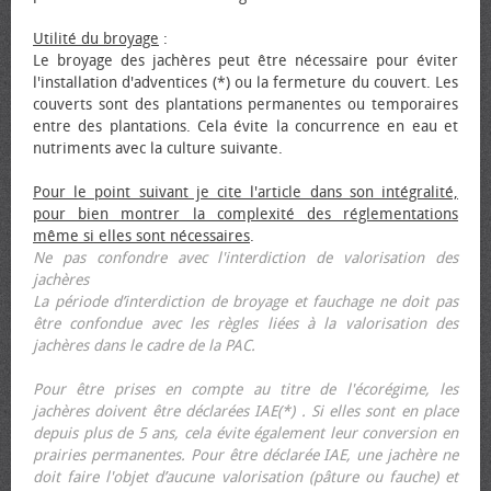
Utilité du broyage
:
Le broyage des jachères peut être nécessaire pour éviter
l'installation d'adventices (*) ou la fermeture du couvert. Les
couverts sont des plantations permanentes ou temporaires
entre des plantations. Cela évite la concurrence en eau et
nutriments avec la culture suivante.
Pour le point suivant je cite l'article dans son intégralité,
pour bien montrer la complexité des réglementations
même si elles sont nécessaires
.
Ne pas confondre avec l'interdiction de valorisation des
jachères
La période d’interdiction de broyage et fauchage ne doit pas
être confondue avec les règles liées à la valorisation des
jachères dans le cadre de la PAC.
Pour être prises en compte au titre de l'écorégime, les
jachères doivent être déclarées IAE(*) . Si elles sont en place
depuis plus de 5 ans, cela évite également leur conversion en
prairies permanentes. Pour être déclarée IAE, une jachère ne
doit faire l'objet d’aucune valorisation (pâture ou fauche) et