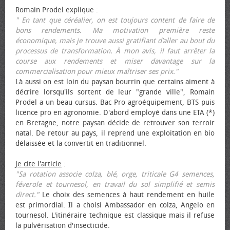
Romain Prodel explique :
" En tant que céréalier, on est toujours content de faire de
bons rendements. Ma motivation première reste
économique, mais je trouve aussi gratifiant d’aller au bout du
processus de transformation. À mon avis, il faut arrêter la
course aux rendements et miser davantage sur la
commercialisation pour mieux maîtriser ses prix."
Là aussi on est loin du paysan bourrin que certains aiment à
décrire lorsqu'ils sortent de leur "grande ville", Romain
Prodel a un beau cursus. Bac Pro agroéquipement, BTS puis
licence pro en agronomie. D'abord employé dans une ETA (*)
en Bretagne, notre paysan décide de retrouver son terroir
natal. De retour au pays, il reprend une exploitation en bio
délaissée et la convertit en traditionnel.
Je cite l'article
:
"Sa rotation associe colza, blé, orge, triticale G4 semences,
féverole et tournesol, en travail du sol simplifié et semis
direct."
Le choix des semences à haut rendement en huile
est primordial. Il a choisi Ambassador en colza, Angelo en
tournesol. L'itinéraire technique est classique mais il refuse
la pulvérisation d'insecticide.