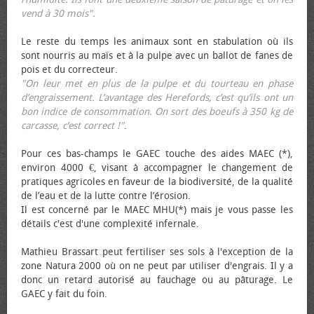
vend à 30 mois".
Le reste du temps les animaux sont en stabulation où ils
sont nourris au maïs et à la pulpe avec un ballot de fanes de
pois et du correcteur.
"On leur met en plus de la pulpe et du tourteau en phase
d’engraissement. L’avantage des Herefords, c’est qu’ils ont un
bon indice de consommation. On sort des bœufs à 350 kg de
carcasse, c’est correct !"
.
Pour ces bas-champs le GAEC touche des aides MAEC (*),
environ 4000 €, visant à accompagner le changement de
pratiques agricoles en faveur de la biodiversité, de la qualité
de l’eau et de la lutte contre l’érosion.
Il est concerné par le MAEC MHU(*) mais je vous passe les
détails c'est d'une complexité infernale.
Mathieu Brassart peut fertiliser ses sols à l'exception de la
zone Natura 2000 où on ne peut par utiliser d'engrais. Il y a
donc un retard autorisé au fauchage ou au pâturage. Le
GAEC y fait du foin.