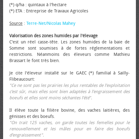
(*) q/ha : quintaux à l'hectare
(*) ETA : Entreprise de Travaux Agricoles
Source
:
Terre-Net/Nicolas Mahey
Valorisation des zones humides par l'élevage
C'est un réel casse-tête. Les zones humides de la baie de
Somme sont soumises à de fortes réglementations et
restrictions. Néanmoins des éleveurs comme Mathieu
Brassart le font très bien.
Je cite l'éleveur installé sur le GAEC (*) familial à Sailly-
Flibeaucourt:
"Ce ne sont pas les prairies les plus rentables de l’exploitation
c’est sûr, mais elles sont bien adaptées à l’engraissement des
bœufs et elles sont moins séchantes l’été".
Il élève toute la filière bovine, des vaches laitières, des
génisses et des bœufs.
"On trait 125 vaches, on garde toutes les femelles pour le
renouvellement et les mâles pour en faire des bœufs
d’engraissement".