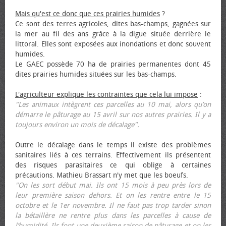
Mais qu'est ce donc que ces prairies humides
?
Ce sont des terres agricoles, dites bas-champs, gagnées sur
la mer au fil des ans grâce à la digue située derrière le
littoral. Elles sont exposées aux inondations et donc souvent
humides.
Le GAEC possède 70 ha de prairies permanentes dont 45
dites prairies humides situées sur les bas-champs.
L'agriculteur explique les contraintes que cela lui impose
:
"Les animaux intègrent ces parcelles au 10 mai, alors qu’on
démarre le pâturage au 15 avril sur nos autres prairies. Il y a
toujours environ un mois de décalage".
Outre le décalage dans le temps il existe des problèmes
sanitaires liés à ces terrains. Effectivement ils présentent
des risques parasitaires ce qui oblige à certaines
précautions. Mathieu Brassart n'y met que les bœufs.
"On les sort début mai. Ils ont 15 mois à peu près lors de
leur première saison dehors. Et on les rentre entre le 15
octobre et le 1er novembre. Il ne faut pas trop tarder sinon
la bétaillère ne rentre plus dans les parcelles à cause de
l’humidité. Ils font une deuxième saison de pâturage et on les