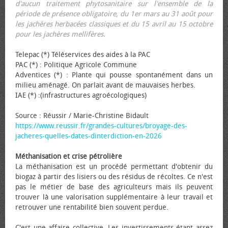
d'aucun traitement phytosanitaire sur l'ensemble de la
période de présence obligatoire, du 1er mars au 31 août pour
les jachères herbacées classiques et du 15 avril au 15 octobre
pour les jachères mellifères.
Telepac (*) Téléservices des aides à la PAC
PAC (*) : Politique Agricole Commune
Adventices (*) : Plante qui pousse spontanément dans un
milieu aménagé. On parlait avant de mauvaises herbes.
IAE (*) :(infrastructures agroécologiques)
Source : Réussir / Marie-Christine Bidault
https://www.reussir.fr/grandes-cultures/broyage-des-
jacheres-quelles-dates-dinterdiction-en-2026
Méthanisation et crise pétrolière
La méthanisation est un procédé permettant d'obtenir du
biogaz à partir des lisiers ou des résidus de récoltes. Ce n'est
pas le métier de base des agriculteurs mais ils peuvent
trouver là une valorisation supplémentaire à leur travail et
retrouver une rentabilité bien souvent perdue.
C'est une affaire collective. Les investissements étant assez