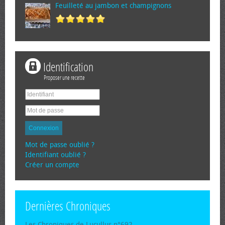
Feuilleté au jambon et champignons
Identification
Proposer une recette
Connexion
Mot de passe oublié ?
Identifiant oublié ?
Créer un compte
Dernières Chroniques
Les Chroniques de Lucullus n°692