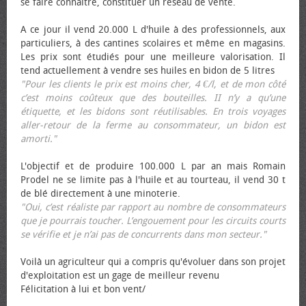
se faire connaître, constituer un réseau de vente.
A ce jour il vend 20.000 L d'huile à des professionnels, aux
particuliers, à des cantines scolaires et même en magasins.
Les prix sont étudiés pour une meilleure valorisation. Il
tend actuellement à vendre ses huiles en bidon de 5 litres
"Pour les clients le prix est moins cher, 4 €/l, et de mon côté
c’est moins coûteux que des bouteilles. II n’y a qu’une
étiquette, et les bidons sont réutilisables. En trois voyages
aller-retour de la ferme au consommateur, un bidon est
amorti."
L'objectif et de produire 100.000 L par an mais Romain
Prodel ne se limite pas à l'huile et au tourteau, il vend 30 t
de blé directement à une minoterie.
"Oui, c’est réaliste par rapport au nombre de consommateurs
que je pourrais toucher. L’engouement pour les circuits courts
se vérifie et je n’ai pas de concurrents dans mon secteur."
Voilà un agriculteur qui a compris qu'évoluer dans son projet
d'exploitation est un gage de meilleur revenu
Félicitation à lui et bon vent/