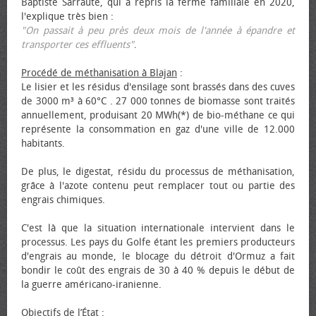
Baptiste Sarraute, qui a repris la ferme familiale en 2020,
l'explique très bien :
"On passait à peu près deux mois de l'année à épandre et
transporter ces effluents"
.
Procédé de méthanisation à Blajan
:
Le lisier et les résidus d'ensilage sont brassés dans des cuves
de 3000 m³ à 60°C . 27 000 tonnes de biomasse sont traités
annuellement, produisant 20 MWh(*) de bio-méthane ce qui
représente la consommation en gaz d'une ville de 12.000
habitants.
De plus, le digestat, résidu du processus de méthanisation,
grâce à l'azote contenu peut remplacer tout ou partie des
engrais chimiques.
C'est là que la situation internationale intervient dans le
processus. Les pays du Golfe étant les premiers producteurs
d'engrais au monde, le blocage du détroit d'Ormuz a fait
bondir le coût des engrais de 30 à 40 % depuis le début de
la guerre américano-iranienne.
Objectifs de l’État
: