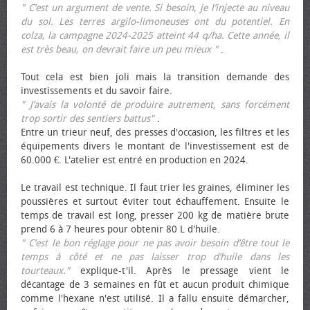
" C’est un argument de vente. Si besoin, je l’injecte au niveau
du sol. Les terres argilo-limoneuses ont du potentiel. En
colza, la campagne 2024-2025 atteint 44 q/ha. Cette année, il
est très beau, on devrait faire un peu mieux "
.
Tout cela est bien joli mais la transition demande des
investissements et du savoir faire.
" J’avais la volonté de produire autrement, sans forcément
trop sortir des sentiers battus"
.
Entre un trieur neuf, des presses d'occasion, les filtres et les
équipements divers le montant de l'investissement est de
60.000 €. L'atelier est entré en production en 2024.
Le travail est technique. Il faut trier les graines, éliminer les
poussières et surtout éviter tout échauffement. Ensuite le
temps de travail est long, presser 200 kg de matière brute
prend 6 à 7 heures pour obtenir 80 L d'huile.
" C’est le bon réglage pour ne pas avoir besoin d’être tout le
temps à côté et ne pas laisser trop d’huile dans les
tourteaux."
explique-t'il. Après le pressage vient le
décantage de 3 semaines en fût et aucun produit chimique
comme l'hexane n'est utilisé. Il a fallu ensuite démarcher,