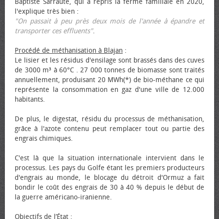
Baptiste Sarraute, qui a repris la ferme familiale en 2020,
l'explique très bien :
"On passait à peu près deux mois de l'année à épandre et
transporter ces effluents"
.
Procédé de méthanisation à Blajan
:
Le lisier et les résidus d'ensilage sont brassés dans des cuves
de 3000 m³ à 60°C . 27 000 tonnes de biomasse sont traités
annuellement, produisant 20 MWh(*) de bio-méthane ce qui
représente la consommation en gaz d'une ville de 12.000
habitants.
De plus, le digestat, résidu du processus de méthanisation,
grâce à l'azote contenu peut remplacer tout ou partie des
engrais chimiques.
C'est là que la situation internationale intervient dans le
processus. Les pays du Golfe étant les premiers producteurs
d'engrais au monde, le blocage du détroit d'Ormuz a fait
bondir le coût des engrais de 30 à 40 % depuis le début de
la guerre américano-iranienne.
Objectifs de l’État
: