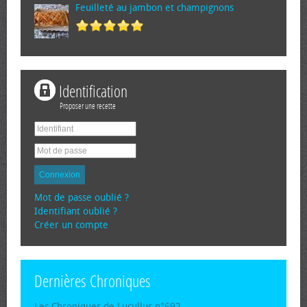
Feuilleté au jambon et champignons
Identification
Proposer une recette
Connexion
Mot de passe oublié ?
Identifiant oublié ?
Créer un compte
Dernières Chroniques
Les Chroniques de Lucullus n°692