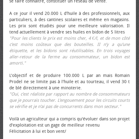
se faire connaître, constituer un réseau de vente.
A ce jour il vend 20.000 L d'huile à des professionnels, aux
particuliers, à des cantines scolaires et même en magasins.
Les prix sont étudiés pour une meilleure valorisation. Il
tend actuellement à vendre ses huiles en bidon de 5 litres
"Pour les clients le prix est moins cher, 4 €/l, et de mon côté
c’est moins coûteux que des bouteilles. II n’y a qu’une
étiquette, et les bidons sont réutilisables. En trois voyages
aller-retour de la ferme au consommateur, un bidon est
amorti."
L'objectif et de produire 100.000 L par an mais Romain
Prodel ne se limite pas à l'huile et au tourteau, il vend 30 t
de blé directement à une minoterie.
"Oui, c’est réaliste par rapport au nombre de consommateurs
que je pourrais toucher. L’engouement pour les circuits courts
se vérifie et je n’ai pas de concurrents dans mon secteur."
Voilà un agriculteur qui a compris qu'évoluer dans son projet
d'exploitation est un gage de meilleur revenu
Félicitation à lui et bon vent/