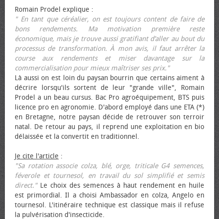
Romain Prodel explique :
" En tant que céréalier, on est toujours content de faire de
bons rendements. Ma motivation première reste
économique, mais je trouve aussi gratifiant d’aller au bout du
processus de transformation. À mon avis, il faut arrêter la
course aux rendements et miser davantage sur la
commercialisation pour mieux maîtriser ses prix."
Là aussi on est loin du paysan bourrin que certains aiment à
décrire lorsqu'ils sortent de leur "grande ville", Romain
Prodel a un beau cursus. Bac Pro agroéquipement, BTS puis
licence pro en agronomie. D'abord employé dans une ETA (*)
en Bretagne, notre paysan décide de retrouver son terroir
natal. De retour au pays, il reprend une exploitation en bio
délaissée et la convertit en traditionnel.
Je cite l'article
:
"Sa rotation associe colza, blé, orge, triticale G4 semences,
féverole et tournesol, en travail du sol simplifié et semis
direct."
Le choix des semences à haut rendement en huile
est primordial. Il a choisi Ambassador en colza, Angelo en
tournesol. L'itinéraire technique est classique mais il refuse
la pulvérisation d'insecticide.