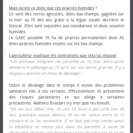
Mais qu'est ce donc que ces prairies humides
?
Ce sont des terres agricoles, dites bas-champs, gagnées sur
la mer au fil des ans grâce à la digue située derrière le
littoral. Elles sont exposées aux inondations et donc souvent
humides.
Le GAEC possède 70 ha de prairies permanentes dont 45
dites prairies humides situées sur les bas-champs.
L'agriculteur explique les contraintes que cela lui impose
:
"Les animaux intègrent ces parcelles au 10 mai, alors qu’on
démarre le pâturage au 15 avril sur nos autres prairies. Il y a
toujours environ un mois de décalage".
Outre le décalage dans le temps il existe des problèmes
sanitaires liés à ces terrains. Effectivement ils présentent
des risques parasitaires ce qui oblige à certaines
précautions. Mathieu Brassart n'y met que les bœufs.
"On les sort début mai. Ils ont 15 mois à peu près lors de
leur première saison dehors. Et on les rentre entre le 15
octobre et le 1er novembre. Il ne faut pas trop tarder sinon
la bétaillère ne rentre plus dans les parcelles à cause de
l’humidité. Ils font une deuxième saison de pâturage et on les