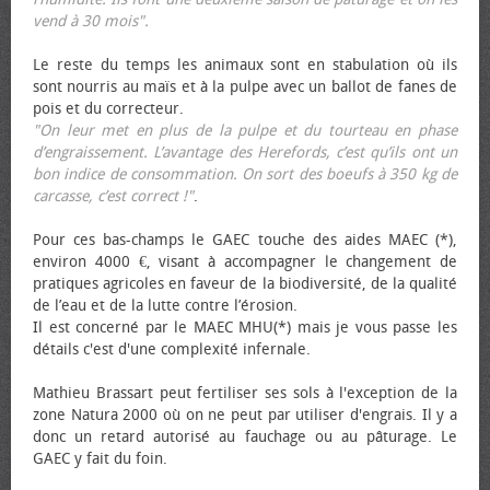
vend à 30 mois".
Le reste du temps les animaux sont en stabulation où ils
sont nourris au maïs et à la pulpe avec un ballot de fanes de
pois et du correcteur.
"On leur met en plus de la pulpe et du tourteau en phase
d’engraissement. L’avantage des Herefords, c’est qu’ils ont un
bon indice de consommation. On sort des bœufs à 350 kg de
carcasse, c’est correct !"
.
Pour ces bas-champs le GAEC touche des aides MAEC (*),
environ 4000 €, visant à accompagner le changement de
pratiques agricoles en faveur de la biodiversité, de la qualité
de l’eau et de la lutte contre l’érosion.
Il est concerné par le MAEC MHU(*) mais je vous passe les
détails c'est d'une complexité infernale.
Mathieu Brassart peut fertiliser ses sols à l'exception de la
zone Natura 2000 où on ne peut par utiliser d'engrais. Il y a
donc un retard autorisé au fauchage ou au pâturage. Le
GAEC y fait du foin.