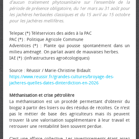
d'aucun traitement phytosanitaire sur l'ensemble de la
période de présence obligatoire, du 1er mars au 31 août pour
les jachères herbacées classiques et du 15 avril au 15 octobre
pour les jachères mellifères.
Telepac (*) Téléservices des aides à la PAC
PAC (*) : Politique Agricole Commune
Adventices (*) : Plante qui pousse spontanément dans un
milieu aménagé. On parlait avant de mauvaises herbes.
IAE (*) :(infrastructures agroécologiques)
Source : Réussir / Marie-Christine Bidault
https://www.reussir.fr/grandes-cultures/broyage-des-
jacheres-quelles-dates-dinterdiction-en-2026
Méthanisation et crise pétrolière
La méthanisation est un procédé permettant d'obtenir du
biogaz à partir des lisiers ou des résidus de récoltes. Ce n'est
pas le métier de base des agriculteurs mais ils peuvent
trouver là une valorisation supplémentaire à leur travail et
retrouver une rentabilité bien souvent perdue.
C'est une affaire collective. Les investissements étant assez