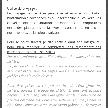
Utilité du broyage
:
Le broyage des jachères peut être nécessaire pour éviter
l'installation d'adventices (*) ou la fermeture du couvert. Les
couverts sont des plantations permanentes ou temporaires
entre des plantations. Cela évite la concurrence en eau et
nutriments avec la culture suivante.
Pour le point suivant je cite l'article dans son intégralité,
pour bien montrer la complexité des réglementations
même si elles sont nécessaires
.
Ne pas confondre avec l'interdiction de valorisation des
jachères
La période d’interdiction de broyage et fauchage ne doit pas
être confondue avec les règles liées à la valorisation des
jachères dans le cadre de la PAC.
Pour être prises en compte au titre de l'écorégime, les
jachères doivent être déclarées IAE(*) . Si elles sont en place
depuis plus de 5 ans, cela évite également leur conversion en
prairies permanentes. Pour être déclarée IAE, une jachère ne
doit faire l'objet d’aucune valorisation (pâture ou fauche) et