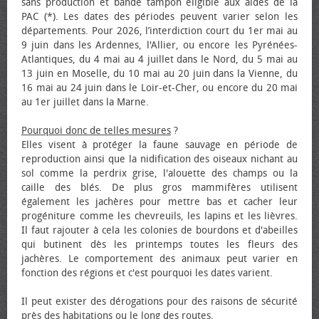
sans production et bande tampon éligible aux aides de la
PAC (*). Les dates des périodes peuvent varier selon les
départements. Pour 2026, l’interdiction court du 1er mai au
9 juin dans les Ardennes, l'Allier, ou encore les Pyrénées-
Atlantiques, du 4 mai au 4 juillet dans le Nord, du 5 mai au
13 juin en Moselle, du 10 mai au 20 juin dans la Vienne, du
16 mai au 24 juin dans le Loir-et-Cher, ou encore du 20 mai
au 1er juillet dans la Marne.
Pourquoi donc de telles mesures
?
Elles visent à protéger la faune sauvage en période de
reproduction ainsi que la nidification des oiseaux nichant au
sol comme la perdrix grise, l'alouette des champs ou la
caille des blés. De plus gros mammifères utilisent
également les jachères pour mettre bas et cacher leur
progéniture comme les chevreuils, les lapins et les lièvres.
Il faut rajouter à cela les colonies de bourdons et d'abeilles
qui butinent dès les printemps toutes les fleurs des
jachères. Le comportement des animaux peut varier en
fonction des régions et c'est pourquoi les dates varient.
Il peut exister des dérogations pour des raisons de sécurité
près des habitations ou le long des routes.