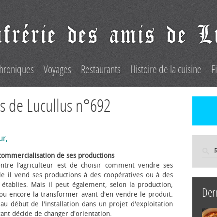
hroniques
Voyages
Restaurants
Histoire de la cuisine
F
s de Lucullus n°692
ur,
commercialisation de ses productions
ntre l’agriculteur est de choisir comment vendre ses
le il vend ses productions à des coopératives ou à des
s établies. Mais il peut également, selon la production,
Der
 ou encore la transformer avant d'en vendre le produit.
au début de l'installation dans un projet d'exploitation
itant décide de changer d'orientation.