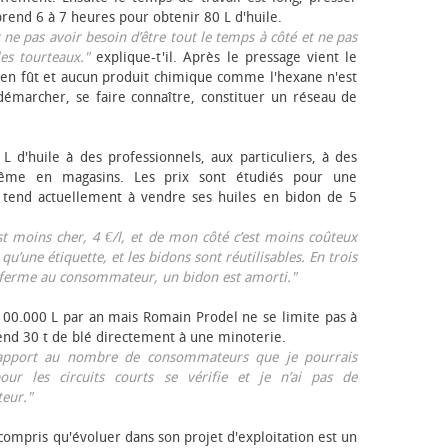
rend 6 à 7 heures pour obtenir 80 L d'huile.
r ne pas avoir besoin d’être tout le temps à côté et ne pas
les tourteaux."
explique-t'il. Après le pressage vient le
en fût et aucun produit chimique comme l'hexane n'est
e démarcher, se faire connaître, constituer un réseau de
L d'huile à des professionnels, aux particuliers, à des
même en magasins. Les prix sont étudiés pour une
Il tend actuellement à vendre ses huiles en bidon de 5
est moins cher, 4 €/l, et de mon côté c’est moins coûteux
 qu’une étiquette, et les bidons sont réutilisables. En trois
a ferme au consommateur, un bidon est amorti."
 100.000 L par an mais Romain Prodel ne se limite pas à
 vend 30 t de blé directement à une minoterie.
r rapport au nombre de consommateurs que je pourrais
our les circuits courts se vérifie et je n’ai pas de
eur."
 compris qu'évoluer dans son projet d'exploitation est un