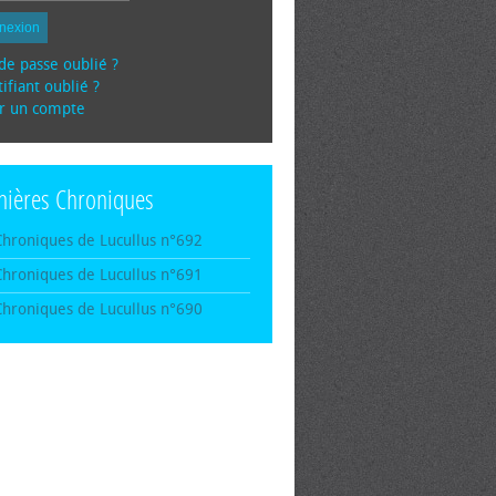
nexion
de passe oublié ?
ifiant oublié ?
r un compte
nières Chroniques
Chroniques de Lucullus n°692
Chroniques de Lucullus n°691
Chroniques de Lucullus n°690