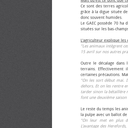
Mais qu'est ce donc que c
Ce sont des terres agrico
grâce à la digue située de
donc souvent humides.
Le GAEC possède 70 ha de
situées sur les bas-champ
L'agriculteur explique les
"Les animaux intègrent ces
15 avril sur nos autres pra
Outre le décalage dans l
terrains. Effectivement i
certaines précautions. Ma
"On les sort début mai. I
dehors. Et on les rentre e
tarder sinon la bétaillère 
font une deuxième saison 
Le reste du temps les anim
la pulpe avec un ballot de
"On leur met en plus de
L’avantage des Herefords,