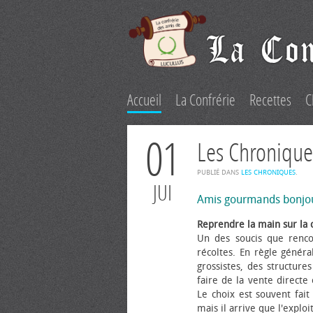
Accueil
La Confrérie
Recettes
C
01
Les Chronique
PUBLIÉ DANS
LES CHRONIQUES
.
JUI
Amis gourmands bonjo
Reprendre la main sur la 
Un des soucis que renco
récoltes. En règle généra
grossistes, des structure
faire de la vente directe
Le choix est souvent fait 
mais il arrive que l'explo