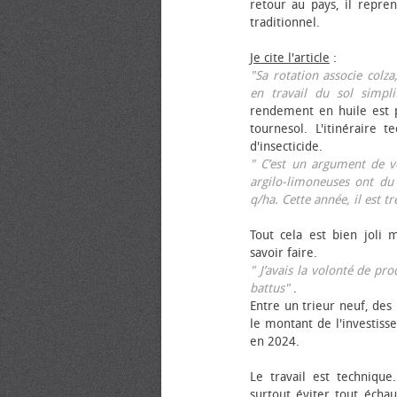
retour au pays, il repren
traditionnel.
Je cite l'article
:
"Sa rotation associe colza
en travail du sol simpli
rendement en huile est p
tournesol. L'itinéraire t
d'insecticide.
" C’est un argument de ven
argilo-limoneuses ont du
q/ha. Cette année, il est t
Tout cela est bien joli 
savoir faire.
" J’avais la volonté de pr
battus"
.
Entre un trieur neuf, des 
le montant de l'investiss
en 2024.
Le travail est technique.
surtout éviter tout échau