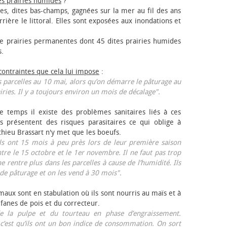
es prairies humides
?
les, dites bas-champs, gagnées sur la mer au fil des ans
rrière le littoral. Elles sont exposées aux inondations et
 prairies permanentes dont 45 dites prairies humides
s.
 contraintes que cela lui impose
:
 parcelles au 10 mai, alors qu’on démarre le pâturage au
iries. Il y a toujours environ un mois de décalage".
e temps il existe des problèmes sanitaires liés à ces
ls présentent des risques parasitaires ce qui oblige à
thieu Brassart n'y met que les bœufs.
ls ont 15 mois à peu près lors de leur première saison
ntre le 15 octobre et le 1er novembre. Il ne faut pas trop
ne rentre plus dans les parcelles à cause de l’humidité. Ils
de pâturage et on les vend à 30 mois".
aux sont en stabulation où ils sont nourris au maïs et à
 fanes de pois et du correcteur.
 la pulpe et du tourteau en phase d’engraissement.
 c’est qu’ils ont un bon indice de consommation. On sort