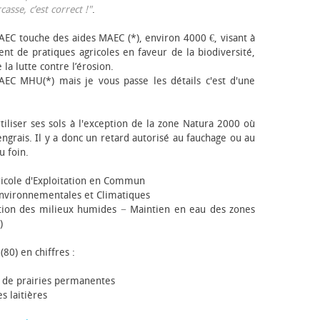
sse, c’est correct !"
.
EC touche des aides MAEC (*), environ 4000 €, visant à
t de pratiques agricoles en faveur de la biodiversité,
 la lutte contre l’érosion.
AEC MHU(*) mais je vous passe les détails c'est d'une
tiliser ses sols à l'exception de la zone Natura 2000 où
engrais. Il y a donc un retard autorisé au fauchage ou au
u foin.
icole d'Exploitation en Commun
nvironnementales et Climatiques
ion des milieux humides − Maintien en eau des zones
)
(80) en chiffres :
 de prairies permanentes
s laitières