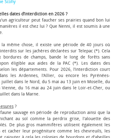
ne Scohy
lles dates d’interdiction en 2026 ?
'un agriculteur peut faucher ses prairies quand bon lui
anières il est chez lui ? Que Nenni, il est soumis à une
e.
 la même chose, il existe une période de 40 jours où
nterdits sur les jachères déclarées sur Telepac (*). Cela
x bordures de champs, bande le long de forêts sans
pon éligible aux aides de la PAC (*). Les dates des
elon les départements. Pour 2026, l’interdiction court
ns les Ardennes, l'Allier, ou encore les Pyrénées-
 juillet dans le Nord, du 5 mai au 13 juin en Moselle, du
 Vienne, du 16 mai au 24 juin dans le Loir-et-Cher, ou
uillet dans la Marne.
mesures
?
a faune sauvage en période de reproduction ainsi que la
 nichant au sol comme la perdrix grise, l'alouette des
blés. De plus gros mammifères utilisent également les
 et cacher leur progéniture comme les chevreuils, les
faut rajouter à cela les colonies de bourdons et d'abeilles