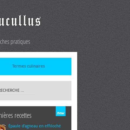
iches pratiques
Termes culinaires
nières recettes
Épaule d’agneau en effiloché