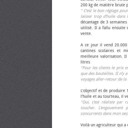
200 kg de matière brute p
" C’est le bon réglage pou
laisser trop d’huile dans 
décantage de 3 semaines 
utilisé. Il a fallu ensuit
vente.
A ce jour il vend 20.000 
cantines scolaires et 
meilleure valorisation. 
litres
"Pour les clients le prix 
que des bouteilles. II n’y a
voyages aller-retour de l
L'objectif et de produire
l'huile et au tourteau, il
"Oui, c’est réaliste pa
toucher. L’engouement p
concurrents dans mon sect
Voilà un agriculteur qui a