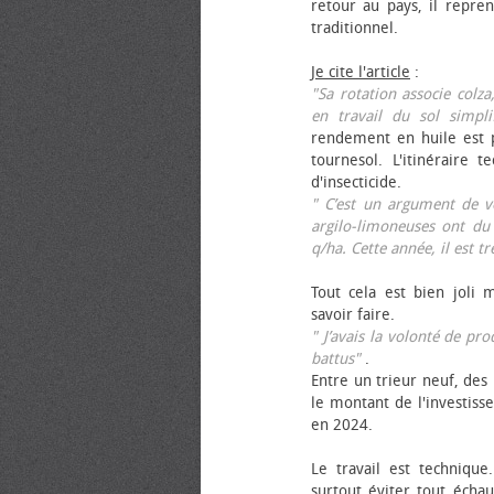
retour au pays, il repren
traditionnel.
Je cite l'article
:
"Sa rotation associe colza
en travail du sol simpli
rendement en huile est p
tournesol. L'itinéraire t
d'insecticide.
" C’est un argument de ven
argilo-limoneuses ont du
q/ha. Cette année, il est t
Tout cela est bien joli 
savoir faire.
" J’avais la volonté de pr
battus"
.
Entre un trieur neuf, des 
le montant de l'investiss
en 2024.
Le travail est technique.
surtout éviter tout échau