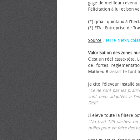
gage de meilleur revenu
Félicitation à lui et bon ve
(*) q/ha : quintaux à l'hec
(*) ETA : Entreprise de Tr
Source
:
Terre-Net/Nicola
Valorisation des zones hu
C'est un réel casse-tête.
de fortes réglementati
Mathieu Brassart le font t
Je cite l'éleveur installé s
"Ce ne sont pas les prairie
sont bien adaptées à l’e
l’été".
Il élève toute la filière b
"On trait 125 vaches, on 
mâles pour en faire des b