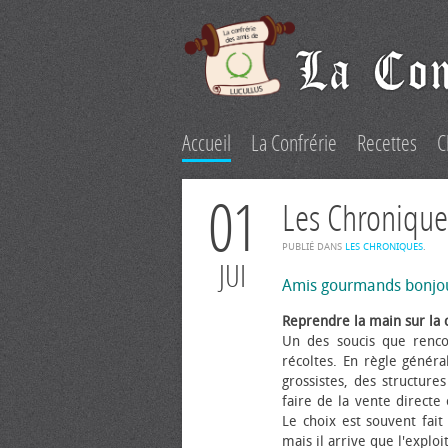
Accueil
La Confrérie
Recettes
C
01
Les Chronique
PUBLIÉ DANS
LES CHRONIQUES
.
JUI
Amis gourmands bonjo
Reprendre la main sur la 
Un des soucis que renco
récoltes. En règle généra
grossistes, des structure
faire de la vente directe
Le choix est souvent fait 
mais il arrive que l'explo