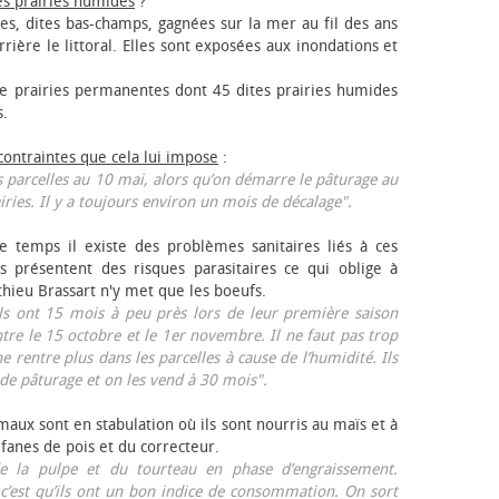
es prairies humides
?
les, dites bas-champs, gagnées sur la mer au fil des ans
rrière le littoral. Elles sont exposées aux inondations et
 prairies permanentes dont 45 dites prairies humides
s.
 contraintes que cela lui impose
:
 parcelles au 10 mai, alors qu’on démarre le pâturage au
iries. Il y a toujours environ un mois de décalage".
e temps il existe des problèmes sanitaires liés à ces
ls présentent des risques parasitaires ce qui oblige à
thieu Brassart n'y met que les bœufs.
ls ont 15 mois à peu près lors de leur première saison
ntre le 15 octobre et le 1er novembre. Il ne faut pas trop
ne rentre plus dans les parcelles à cause de l’humidité. Ils
de pâturage et on les vend à 30 mois".
aux sont en stabulation où ils sont nourris au maïs et à
 fanes de pois et du correcteur.
 la pulpe et du tourteau en phase d’engraissement.
 c’est qu’ils ont un bon indice de consommation. On sort