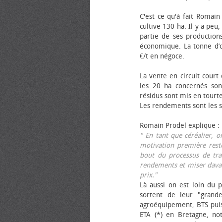
C'est ce qu'à fait Romain
cultive 130 ha. Il y a peu
partie de ses productions
économique. La tonne d’ol
€/t en négoce.
La vente en circuit court
les 20 ha concernés sont
résidus sont mis en tourt
Les rendements sont les su
Romain Prodel explique :
" En tant que céréalier, 
motivation première reste
bout du processus de tra
rendements et miser davan
prix."
Là aussi on est loin du p
sortent de leur "grand
agroéquipement, BTS pui
ETA (*) en Bretagne, no