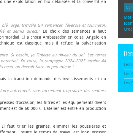
d une exploitation en bio délaissée et la convertit en
Con
Mot 
Ident
, blé, orge, triticale G4 semences, féverole et tournesol,
Crée
fié et semis direct."
Le choix des semences à haut
rimordial. Il a choisi Ambassador en colza, Angelo en
echnique est classique mais il refuse la pulvérisation
Der
te. Si besoin, je l’injecte au niveau du sol. Les terres
 potentiel. En colza, la campagne 2024-2025 atteint 44
Les 
rès beau, on devrait faire un peu mieux "
.
Les 
mais la transition demande des investissements et du
Les 
oduire autrement, sans forcément trop sortir des sentiers
presses d'occasion, les filtres et les équipements divers
ement est de 60.000 €. L'atelier est entré en production
 Il faut trier les graines, éliminer les poussières et
ffement. Ensuite le temps de travail est long, presser