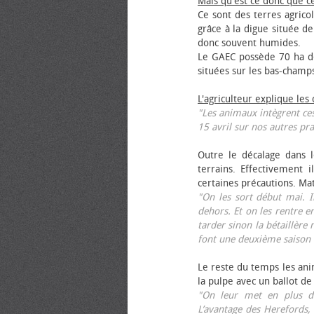
Mais qu'est ce donc que c
Ce sont des terres agrico
grâce à la digue située de
donc souvent humides.
Le GAEC possède 70 ha de
situées sur les bas-champ
L'agriculteur explique les
"Les animaux intègrent ces
15 avril sur nos autres pra
Outre le décalage dans l
terrains. Effectivement i
certaines précautions. Ma
"On les sort début mai. I
dehors. Et on les rentre e
tarder sinon la bétaillère 
font une deuxième saison 
Le reste du temps les anim
la pulpe avec un ballot de
"On leur met en plus de
L’avantage des Herefords,