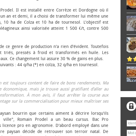
 Prodel. Il est installé entre Corrèze et Dordogne où il
, un an et demi, il a choisi de transformer lui même une
, 10 ha de Colza et 10 ha de tournesol. L'objectif est
éagineux ainsi valorisée atteint 1 500 €/t, contre 500
 de ce genre de production n'a rien d'évident. Toutefois
 triés, pressés à froid et transformés en huile. Les
eaux. Ce changement lui assure 30 % de gains en plus.
ivants : 44 q/ha (*) en colza, 32 q/ha en tournesol.
on est toujours content de faire de bons rendements. Ma
 économique, mais je trouve aussi gratifiant d’aller au
nsformation. À mon avis, il faut arrêter la course aux
tage sur la commercialisation pour mieux maîtriser ses
aysan bourrin que certains aiment à décrire lorsqu'ils
e ville", Romain Prodel a un beau cursus. Bac Pro
s licence pro en agronomie. D'abord employé dans une
tre paysan décide de retrouver son terroir natal. De