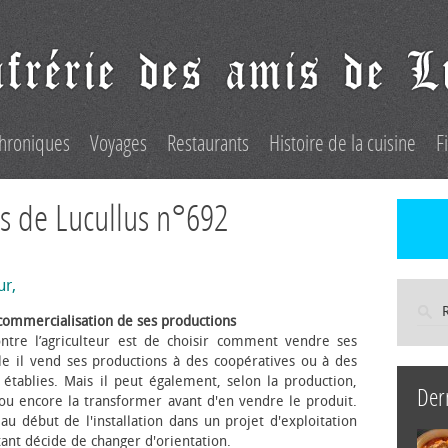
hroniques
Voyages
Restaurants
Histoire de la cuisine
F
s de Lucullus n°692
ur,
commercialisation de ses productions
ntre l’agriculteur est de choisir comment vendre ses
le il vend ses productions à des coopératives ou à des
s établies. Mais il peut également, selon la production,
Der
 ou encore la transformer avant d'en vendre le produit.
au début de l'installation dans un projet d'exploitation
itant décide de changer d'orientation.