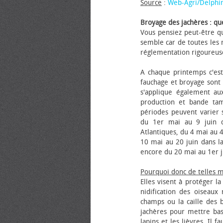
Source
:
Web-Agri/Delphi
Broyage des jachères : que
Vous pensiez peut-être qu
semble car de toutes les m
réglementation rigoureus
A chaque printemps c'est
fauchage et broyage sont i
s'applique également au
production et bande tam
périodes peuvent varier s
du 1er mai au 9 juin da
Atlantiques, du 4 mai au 4
10 mai au 20 juin dans la
encore du 20 mai au 1er j
Pourquoi donc de telles 
Elles visent à protéger l
nidification des oiseaux
champs ou la caille des 
jachères pour mettre bas
lapins et les lièvres. Il 