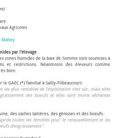
nt/
tare
avaux Agricoles
s Mahey
mides par l'élevage
 Les zones humides de la baie de Somme sont soumises à
ons et restrictions. Néanmoins des éleveurs comme
rès bien.
ur le GAEC (*) familial à Sailly-Flibeaucourt:
s les plus rentables de l’exploitation c’est sûr, mais elles
ngraissement des bœufs et elles sont moins séchantes
ovine, des vaches laitières, des génisses et des bœufs.
garde toutes les femelles pour le renouvellement et les
œufs d’engraissement".