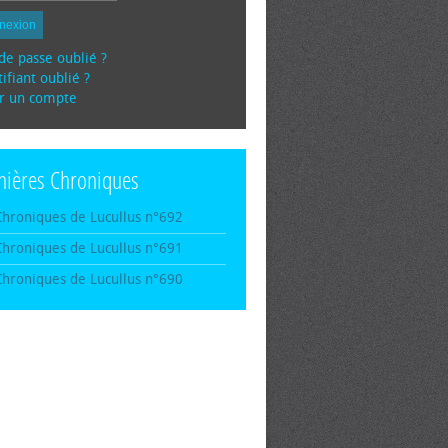
nexion
de passe oublié ?
ifiant oublié ?
r un compte
nières Chroniques
Chroniques de Lucullus n°692
Chroniques de Lucullus n°691
Chroniques de Lucullus n°690