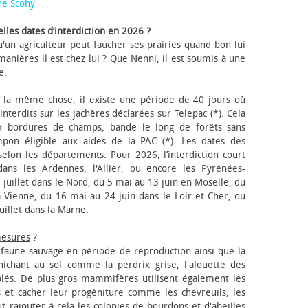
ne Scohy
lles dates d’interdiction en 2026 ?
'un agriculteur peut faucher ses prairies quand bon lui
anières il est chez lui ? Que Nenni, il est soumis à une
e.
 la même chose, il existe une période de 40 jours où
nterdits sur les jachères déclarées sur Telepac (*). Cela
x bordures de champs, bande le long de forêts sans
pon éligible aux aides de la PAC (*). Les dates des
elon les départements. Pour 2026, l’interdiction court
ns les Ardennes, l'Allier, ou encore les Pyrénées-
 juillet dans le Nord, du 5 mai au 13 juin en Moselle, du
 Vienne, du 16 mai au 24 juin dans le Loir-et-Cher, ou
uillet dans la Marne.
mesures
?
a faune sauvage en période de reproduction ainsi que la
 nichant au sol comme la perdrix grise, l'alouette des
blés. De plus gros mammifères utilisent également les
 et cacher leur progéniture comme les chevreuils, les
faut rajouter à cela les colonies de bourdons et d'abeilles