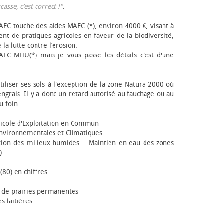
sse, c’est correct !"
.
EC touche des aides MAEC (*), environ 4000 €, visant à
t de pratiques agricoles en faveur de la biodiversité,
 la lutte contre l’érosion.
AEC MHU(*) mais je vous passe les détails c'est d'une
tiliser ses sols à l'exception de la zone Natura 2000 où
engrais. Il y a donc un retard autorisé au fauchage ou au
u foin.
icole d'Exploitation en Commun
nvironnementales et Climatiques
ion des milieux humides − Maintien en eau des zones
)
(80) en chiffres :
 de prairies permanentes
s laitières