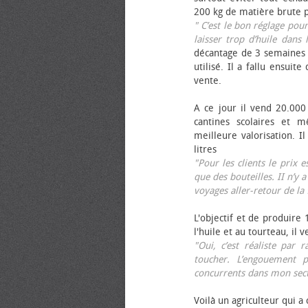
200 kg de matière brute p
" C’est le bon réglage pou
laisser trop d’huile dans 
décantage de 3 semaines 
utilisé. Il a fallu ensuit
vente.
A ce jour il vend 20.000 
cantines scolaires et 
meilleure valorisation. 
litres
"Pour les clients le prix 
que des bouteilles. II n’y a
voyages aller-retour de l
L'objectif et de produire
l'huile et au tourteau, il
"Oui, c’est réaliste pa
toucher. L’engouement p
concurrents dans mon sect
Voilà un agriculteur qui a