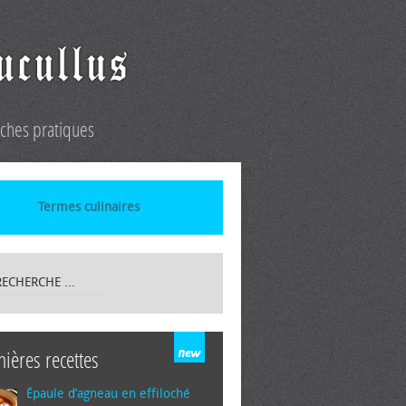
iches pratiques
Termes culinaires
nières recettes
Épaule d’agneau en effiloché