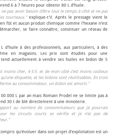
rend 6 à 7 heures pour obtenir 80 L d'huile.
r ne pas avoir besoin d’être tout le temps à côté et ne pas
les tourteaux."
explique-t'il. Après le pressage vient le
en fût et aucun produit chimique comme l'hexane n'est
e démarcher, se faire connaître, constituer un réseau de
L d'huile à des professionnels, aux particuliers, à des
même en magasins. Les prix sont étudiés pour une
Il tend actuellement à vendre ses huiles en bidon de 5
est moins cher, 4 €/l, et de mon côté c’est moins coûteux
 qu’une étiquette, et les bidons sont réutilisables. En trois
a ferme au consommateur, un bidon est amorti."
 100.000 L par an mais Romain Prodel ne se limite pas à
 vend 30 t de blé directement à une minoterie.
r rapport au nombre de consommateurs que je pourrais
our les circuits courts se vérifie et je n’ai pas de
eur."
 compris qu'évoluer dans son projet d'exploitation est un