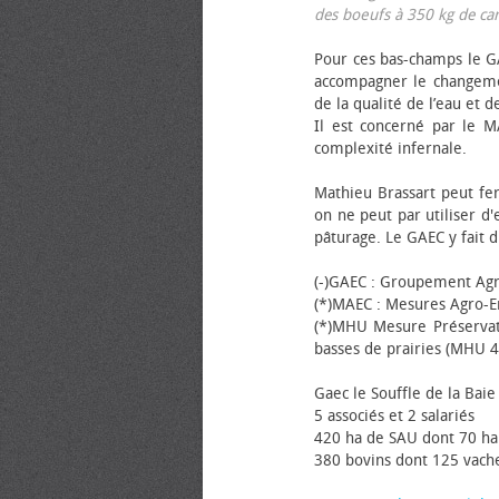
des bœufs à 350 kg de carca
Pour ces bas-champs le GA
accompagner le changemen
de la qualité de l’eau et de
Il est concerné par le M
complexité infernale.
Mathieu Brassart peut fer
on ne peut par utiliser d'
pâturage. Le GAEC y fait d
(-)GAEC : Groupement Agr
(*)MAEC : Mesures Agro-E
(*)MHU Mesure Préservat
basses de prairies (MHU 4
Gaec le Souffle de la Baie 
5 associés et 2 salariés
420 ha de SAU dont 70 ha
380 bovins dont 125 vache