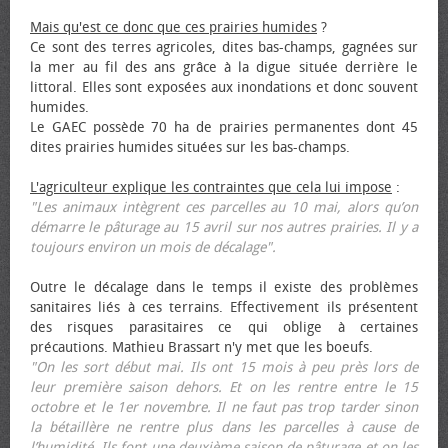
Mais qu'est ce donc que ces prairies humides
?
Ce sont des terres agricoles, dites bas-champs, gagnées sur
la mer au fil des ans grâce à la digue située derrière le
littoral. Elles sont exposées aux inondations et donc souvent
humides.
Le GAEC possède 70 ha de prairies permanentes dont 45
dites prairies humides situées sur les bas-champs.
L'agriculteur explique les contraintes que cela lui impose
:
"Les animaux intègrent ces parcelles au 10 mai, alors qu’on
démarre le pâturage au 15 avril sur nos autres prairies. Il y a
toujours environ un mois de décalage".
Outre le décalage dans le temps il existe des problèmes
sanitaires liés à ces terrains. Effectivement ils présentent
des risques parasitaires ce qui oblige à certaines
précautions. Mathieu Brassart n'y met que les bœufs.
"On les sort début mai. Ils ont 15 mois à peu près lors de
leur première saison dehors. Et on les rentre entre le 15
octobre et le 1er novembre. Il ne faut pas trop tarder sinon
la bétaillère ne rentre plus dans les parcelles à cause de
l’humidité. Ils font une deuxième saison de pâturage et on les