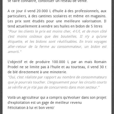
se faire connaître, constituer un réseau de vente.
A ce jour il vend 20.000 L d'huile à des professionnels, aux
particuliers, à des cantines scolaires et même en magasins.
Les prix sont étudiés pour une meilleure valorisation. Il
tend actuellement à vendre ses huiles en bidon de 5 litres
"Pour les clients le prix est moins cher, 4 €/l, et de mon côté
c’est moins coûteux que des bouteilles. II n’y a qu’une
étiquette, et les bidons sont réutilisables. En trois voyages
aller-retour de la ferme au consommateur, un bidon est
amorti."
L'objectif et de produire 100.000 L par an mais Romain
Prodel ne se limite pas à l'huile et au tourteau, il vend 30 t
de blé directement à une minoterie.
"Oui, c’est réaliste par rapport au nombre de consommateurs
que je pourrais toucher. L’engouement pour les circuits courts
se vérifie et je n’ai pas de concurrents dans mon secteur."
Voilà un agriculteur qui a compris qu'évoluer dans son projet
d'exploitation est un gage de meilleur revenu
Félicitation à lui et bon vent/