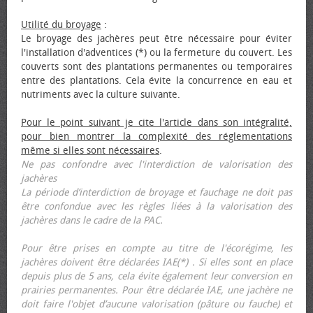
Utilité du broyage
:
Le broyage des jachères peut être nécessaire pour éviter
l'installation d'adventices (*) ou la fermeture du couvert. Les
couverts sont des plantations permanentes ou temporaires
entre des plantations. Cela évite la concurrence en eau et
nutriments avec la culture suivante.
Pour le point suivant je cite l'article dans son intégralité,
pour bien montrer la complexité des réglementations
même si elles sont nécessaires
.
Ne pas confondre avec l'interdiction de valorisation des
jachères
La période d’interdiction de broyage et fauchage ne doit pas
être confondue avec les règles liées à la valorisation des
jachères dans le cadre de la PAC.
Pour être prises en compte au titre de l'écorégime, les
jachères doivent être déclarées IAE(*) . Si elles sont en place
depuis plus de 5 ans, cela évite également leur conversion en
prairies permanentes. Pour être déclarée IAE, une jachère ne
doit faire l'objet d’aucune valorisation (pâture ou fauche) et