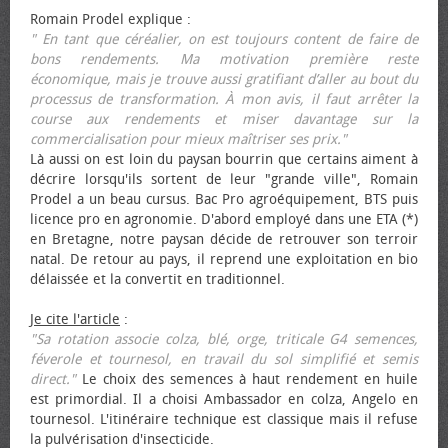
Romain Prodel explique :
" En tant que céréalier, on est toujours content de faire de
bons rendements. Ma motivation première reste
économique, mais je trouve aussi gratifiant d’aller au bout du
processus de transformation. À mon avis, il faut arrêter la
course aux rendements et miser davantage sur la
commercialisation pour mieux maîtriser ses prix."
Là aussi on est loin du paysan bourrin que certains aiment à
décrire lorsqu'ils sortent de leur "grande ville", Romain
Prodel a un beau cursus. Bac Pro agroéquipement, BTS puis
licence pro en agronomie. D'abord employé dans une ETA (*)
en Bretagne, notre paysan décide de retrouver son terroir
natal. De retour au pays, il reprend une exploitation en bio
délaissée et la convertit en traditionnel.
Je cite l'article
:
"Sa rotation associe colza, blé, orge, triticale G4 semences,
féverole et tournesol, en travail du sol simplifié et semis
direct."
Le choix des semences à haut rendement en huile
est primordial. Il a choisi Ambassador en colza, Angelo en
tournesol. L'itinéraire technique est classique mais il refuse
la pulvérisation d'insecticide.