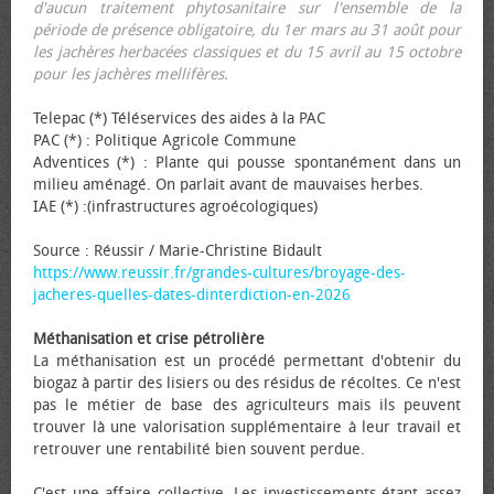
d'aucun traitement phytosanitaire sur l'ensemble de la
période de présence obligatoire, du 1er mars au 31 août pour
les jachères herbacées classiques et du 15 avril au 15 octobre
pour les jachères mellifères.
Telepac (*) Téléservices des aides à la PAC
PAC (*) : Politique Agricole Commune
Adventices (*) : Plante qui pousse spontanément dans un
milieu aménagé. On parlait avant de mauvaises herbes.
IAE (*) :(infrastructures agroécologiques)
Source : Réussir / Marie-Christine Bidault
https://www.reussir.fr/grandes-cultures/broyage-des-
jacheres-quelles-dates-dinterdiction-en-2026
Méthanisation et crise pétrolière
La méthanisation est un procédé permettant d'obtenir du
biogaz à partir des lisiers ou des résidus de récoltes. Ce n'est
pas le métier de base des agriculteurs mais ils peuvent
trouver là une valorisation supplémentaire à leur travail et
retrouver une rentabilité bien souvent perdue.
C'est une affaire collective. Les investissements étant assez