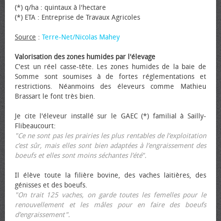
(*) q/ha : quintaux à l'hectare
(*) ETA : Entreprise de Travaux Agricoles
Source
:
Terre-Net/Nicolas Mahey
Valorisation des zones humides par l'élevage
C'est un réel casse-tête. Les zones humides de la baie de
Somme sont soumises à de fortes réglementations et
restrictions. Néanmoins des éleveurs comme Mathieu
Brassart le font très bien.
Je cite l'éleveur installé sur le GAEC (*) familial à Sailly-
Flibeaucourt:
"Ce ne sont pas les prairies les plus rentables de l’exploitation
c’est sûr, mais elles sont bien adaptées à l’engraissement des
bœufs et elles sont moins séchantes l’été".
Il élève toute la filière bovine, des vaches laitières, des
génisses et des bœufs.
"On trait 125 vaches, on garde toutes les femelles pour le
renouvellement et les mâles pour en faire des bœufs
d’engraissement".