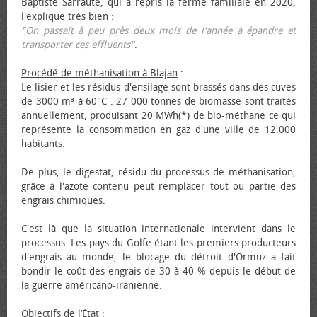
Baptiste Sarraute, qui a repris la ferme familiale en 2020,
l'explique très bien :
"On passait à peu près deux mois de l'année à épandre et
transporter ces effluents"
.
Procédé de méthanisation à Blajan
:
Le lisier et les résidus d'ensilage sont brassés dans des cuves
de 3000 m³ à 60°C . 27 000 tonnes de biomasse sont traités
annuellement, produisant 20 MWh(*) de bio-méthane ce qui
représente la consommation en gaz d'une ville de 12.000
habitants.
De plus, le digestat, résidu du processus de méthanisation,
grâce à l'azote contenu peut remplacer tout ou partie des
engrais chimiques.
C'est là que la situation internationale intervient dans le
processus. Les pays du Golfe étant les premiers producteurs
d'engrais au monde, le blocage du détroit d'Ormuz a fait
bondir le coût des engrais de 30 à 40 % depuis le début de
la guerre américano-iranienne.
Objectifs de l’État
: