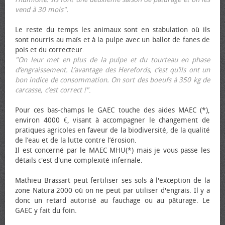
vend à 30 mois".
Le reste du temps les animaux sont en stabulation où ils
sont nourris au maïs et à la pulpe avec un ballot de fanes de
pois et du correcteur.
"On leur met en plus de la pulpe et du tourteau en phase
d’engraissement. L’avantage des Herefords, c’est qu’ils ont un
bon indice de consommation. On sort des bœufs à 350 kg de
carcasse, c’est correct !"
.
Pour ces bas-champs le GAEC touche des aides MAEC (*),
environ 4000 €, visant à accompagner le changement de
pratiques agricoles en faveur de la biodiversité, de la qualité
de l’eau et de la lutte contre l’érosion.
Il est concerné par le MAEC MHU(*) mais je vous passe les
détails c'est d'une complexité infernale.
Mathieu Brassart peut fertiliser ses sols à l'exception de la
zone Natura 2000 où on ne peut par utiliser d'engrais. Il y a
donc un retard autorisé au fauchage ou au pâturage. Le
GAEC y fait du foin.