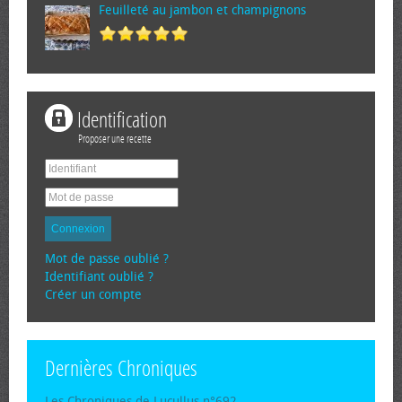
Feuilleté au jambon et champignons
Identification
Proposer une recette
Connexion
Mot de passe oublié ?
Identifiant oublié ?
Créer un compte
Dernières Chroniques
Les Chroniques de Lucullus n°692