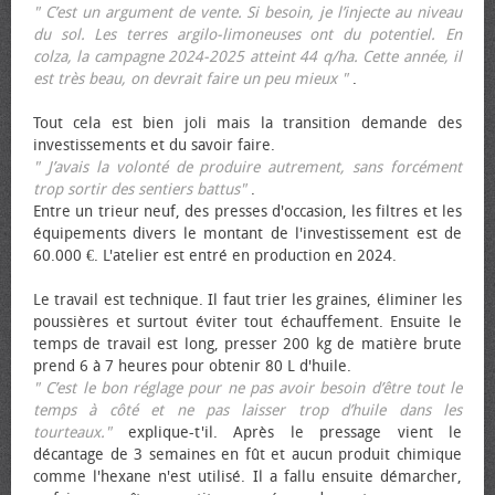
" C’est un argument de vente. Si besoin, je l’injecte au niveau
du sol. Les terres argilo-limoneuses ont du potentiel. En
colza, la campagne 2024-2025 atteint 44 q/ha. Cette année, il
est très beau, on devrait faire un peu mieux "
.
Tout cela est bien joli mais la transition demande des
investissements et du savoir faire.
" J’avais la volonté de produire autrement, sans forcément
trop sortir des sentiers battus"
.
Entre un trieur neuf, des presses d'occasion, les filtres et les
équipements divers le montant de l'investissement est de
60.000 €. L'atelier est entré en production en 2024.
Le travail est technique. Il faut trier les graines, éliminer les
poussières et surtout éviter tout échauffement. Ensuite le
temps de travail est long, presser 200 kg de matière brute
prend 6 à 7 heures pour obtenir 80 L d'huile.
" C’est le bon réglage pour ne pas avoir besoin d’être tout le
temps à côté et ne pas laisser trop d’huile dans les
tourteaux."
explique-t'il. Après le pressage vient le
décantage de 3 semaines en fût et aucun produit chimique
comme l'hexane n'est utilisé. Il a fallu ensuite démarcher,