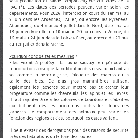
sans production et bande tampon éligible aux aides de la
PAC (*). Les dates des périodes peuvent varier selon les
départements. Pour 2026, l’interdiction court du 1er mai au
9 juin dans les Ardennes, l'Allier, ou encore les Pyrénées-
Atlantiques, du 4 mai au 4 juillet dans le Nord, du 5 mai au
13 juin en Moselle, du 10 mai au 20 juin dans la Vienne, du
16 mai au 24 juin dans le Loir-et-Cher, ou encore du 20 mai
au 1er juillet dans la Marne.
Pourquoi donc de telles mesures
?
Elles visent à protéger la faune sauvage en période de
reproduction ainsi que la nidification des oiseaux nichant au
sol comme la perdrix grise, l'alouette des champs ou la
caille des blés. De plus gros mammifères utilisent
également les jachères pour mettre bas et cacher leur
progéniture comme les chevreuils, les lapins et les lièvres.
Il faut rajouter à cela les colonies de bourdons et d'abeilles
qui butinent dès les printemps toutes les fleurs des
jachères. Le comportement des animaux peut varier en
fonction des régions et c'est pourquoi les dates varient.
Il peut exister des dérogations pour des raisons de sécurité
près des habitations ou le long des routes.