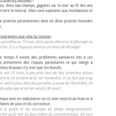
es prairies humides
?
les, dites bas-champs, gagnées sur la mer au fil des ans
rrière le littoral. Elles sont exposées aux inondations et
 prairies permanentes dont 45 dites prairies humides
s.
 contraintes que cela lui impose
:
 parcelles au 10 mai, alors qu’on démarre le pâturage au
iries. Il y a toujours environ un mois de décalage".
e temps il existe des problèmes sanitaires liés à ces
ls présentent des risques parasitaires ce qui oblige à
thieu Brassart n'y met que les bœufs.
ls ont 15 mois à peu près lors de leur première saison
ntre le 15 octobre et le 1er novembre. Il ne faut pas trop
ne rentre plus dans les parcelles à cause de l’humidité. Ils
de pâturage et on les vend à 30 mois".
aux sont en stabulation où ils sont nourris au maïs et à
 fanes de pois et du correcteur.
 la pulpe et du tourteau en phase d’engraissement.
 c’est qu’ils ont un bon indice de consommation. On sort