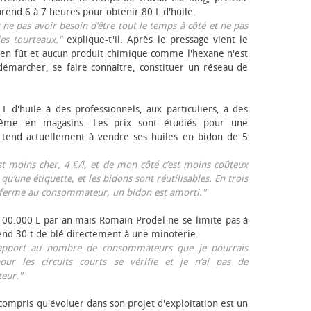
rend 6 à 7 heures pour obtenir 80 L d'huile.
r ne pas avoir besoin d’être tout le temps à côté et ne pas
les tourteaux."
explique-t'il. Après le pressage vient le
en fût et aucun produit chimique comme l'hexane n'est
e démarcher, se faire connaître, constituer un réseau de
L d'huile à des professionnels, aux particuliers, à des
même en magasins. Les prix sont étudiés pour une
Il tend actuellement à vendre ses huiles en bidon de 5
est moins cher, 4 €/l, et de mon côté c’est moins coûteux
 qu’une étiquette, et les bidons sont réutilisables. En trois
a ferme au consommateur, un bidon est amorti."
 100.000 L par an mais Romain Prodel ne se limite pas à
 vend 30 t de blé directement à une minoterie.
r rapport au nombre de consommateurs que je pourrais
our les circuits courts se vérifie et je n’ai pas de
eur."
 compris qu'évoluer dans son projet d'exploitation est un