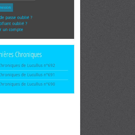
nexion
de passe oublié ?
ifiant oublié ?
r un compte
nières Chroniques
Chroniques de Lucullus n°692
Chroniques de Lucullus n°691
Chroniques de Lucullus n°690