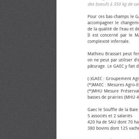
des bœufs à 350 kg de carca
Pour ces bas-champs le GA
accompagner le changemen
de la qualité de l’eau et de
Il est concerné par le M
complexité infernale.
Mathieu Brassart peut fer
on ne peut par utiliser d'
pâturage. Le GAEC y fait d
(-)GAEC : Groupement Agr
(*)MAEC : Mesures Agro-E
(*)MHU Mesure Préservat
basses de prairies (MHU 4
Gaec le Souffle de la Baie 
5 associés et 2 salariés
420 ha de SAU dont 70 ha
380 bovins dont 125 vache