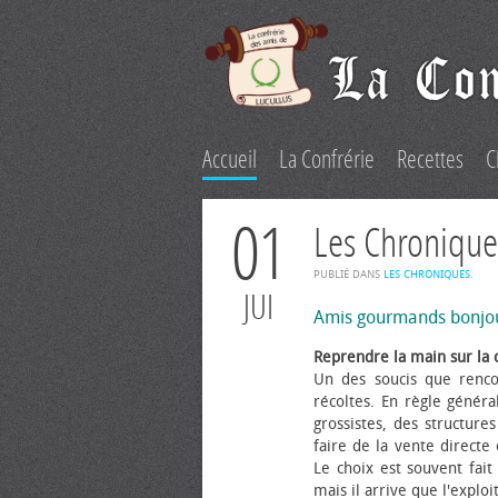
Accueil
La Confrérie
Recettes
C
01
Les Chronique
PUBLIÉ DANS
LES CHRONIQUES
.
JUI
Amis gourmands bonjo
Reprendre la main sur la 
Un des soucis que renco
récoltes. En règle généra
grossistes, des structure
faire de la vente directe
Le choix est souvent fait 
mais il arrive que l'explo