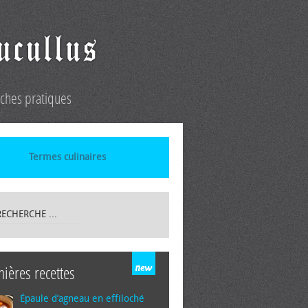
iches pratiques
Termes culinaires
nières recettes
Épaule d’agneau en effiloché