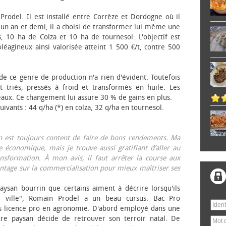
 Prodel. Il est installé entre Corrèze et Dordogne où il
, un an et demi, il a choisi de transformer lui même une
, 10 ha de Colza et 10 ha de tournesol. L'objectif est
éagineux ainsi valorisée atteint 1 500 €/t, contre 500
 de ce genre de production n'a rien d'évident. Toutefois
 triés, pressés à froid et transformés en huile. Les
eaux. Ce changement lui assure 30 % de gains en plus.
ivants : 44 q/ha (*) en colza, 32 q/ha en tournesol.
on est toujours content de faire de bons rendements. Ma
 économique, mais je trouve aussi gratifiant d’aller au
nsformation. À mon avis, il faut arrêter la course aux
tage sur la commercialisation pour mieux maîtriser ses
aysan bourrin que certains aiment à décrire lorsqu'ils
e ville", Romain Prodel a un beau cursus. Bac Pro
s licence pro en agronomie. D'abord employé dans une
tre paysan décide de retrouver son terroir natal. De