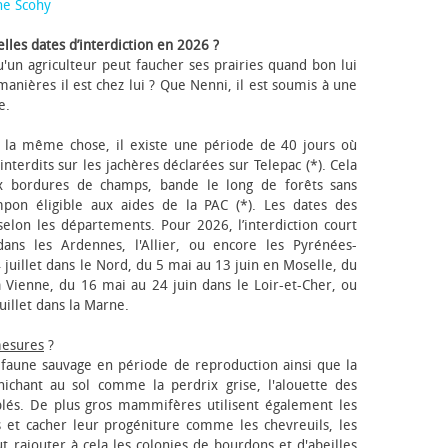
ne Scohy
lles dates d’interdiction en 2026 ?
'un agriculteur peut faucher ses prairies quand bon lui
anières il est chez lui ? Que Nenni, il est soumis à une
e.
 la même chose, il existe une période de 40 jours où
nterdits sur les jachères déclarées sur Telepac (*). Cela
x bordures de champs, bande le long de forêts sans
pon éligible aux aides de la PAC (*). Les dates des
elon les départements. Pour 2026, l’interdiction court
ns les Ardennes, l'Allier, ou encore les Pyrénées-
 juillet dans le Nord, du 5 mai au 13 juin en Moselle, du
 Vienne, du 16 mai au 24 juin dans le Loir-et-Cher, ou
uillet dans la Marne.
mesures
?
a faune sauvage en période de reproduction ainsi que la
 nichant au sol comme la perdrix grise, l'alouette des
blés. De plus gros mammifères utilisent également les
 et cacher leur progéniture comme les chevreuils, les
faut rajouter à cela les colonies de bourdons et d'abeilles