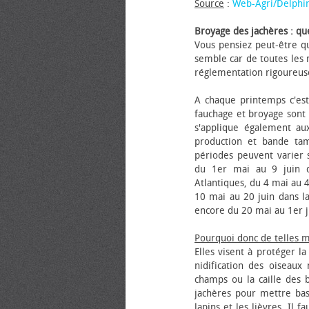
Source
:
Web-Agri/Delphi
Broyage des jachères : que
Vous pensiez peut-être qu
semble car de toutes les m
réglementation rigoureus
A chaque printemps c'est
fauchage et broyage sont i
s'applique également au
production et bande tam
périodes peuvent varier s
du 1er mai au 9 juin da
Atlantiques, du 4 mai au 4
10 mai au 20 juin dans la
encore du 20 mai au 1er j
Pourquoi donc de telles 
Elles visent à protéger l
nidification des oiseaux
champs ou la caille des 
jachères pour mettre bas
lapins et les lièvres. Il 