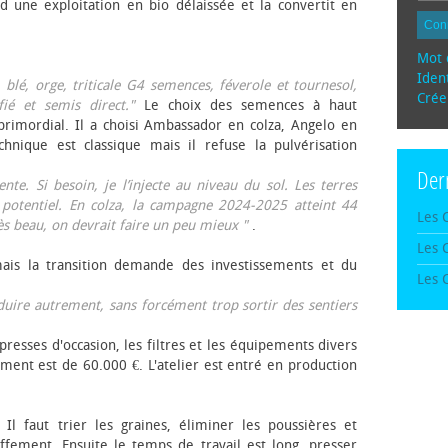
d une exploitation en bio délaissée et la convertit en
Con
Mot 
Ident
, blé, orge, triticale G4 semences, féverole et tournesol,
Crée
fié et semis direct."
Le choix des semences à haut
rimordial. Il a choisi Ambassador en colza, Angelo en
echnique est classique mais il refuse la pulvérisation
Der
te. Si besoin, je l’injecte au niveau du sol. Les terres
 potentiel. En colza, la campagne 2024-2025 atteint 44
Les 
rès beau, on devrait faire un peu mieux "
.
Les 
mais la transition demande des investissements et du
Les 
oduire autrement, sans forcément trop sortir des sentiers
presses d'occasion, les filtres et les équipements divers
ement est de 60.000 €. L'atelier est entré en production
 Il faut trier les graines, éliminer les poussières et
ffement. Ensuite le temps de travail est long, presser