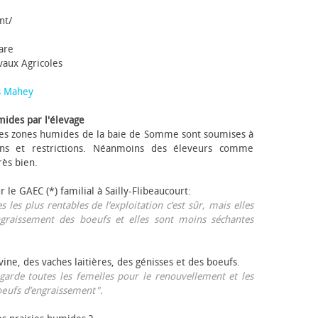
nt/
tare
avaux Agricoles
s Mahey
mides par l'élevage
 Les zones humides de la baie de Somme sont soumises à
ons et restrictions. Néanmoins des éleveurs comme
rès bien.
ur le GAEC (*) familial à Sailly-Flibeaucourt:
s les plus rentables de l’exploitation c’est sûr, mais elles
ngraissement des bœufs et elles sont moins séchantes
ovine, des vaches laitières, des génisses et des bœufs.
garde toutes les femelles pour le renouvellement et les
œufs d’engraissement".