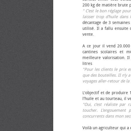
200 kg de matière brute p
" C’est le bon réglage pou
laisser trop d’huile dans 
décantage de 3 semaines 
utilisé. Il a fallu ensuit
vente.
A ce jour il vend 20.000 
cantines scolaires et 
meilleure valorisation. 
litres
"Pour les clients le prix 
que des bouteilles. II n’y a
voyages aller-retour de l
L'objectif et de produire
l'huile et au tourteau, il
"Oui, c’est réaliste pa
toucher. L’engouement p
concurrents dans mon sect
Voilà un agriculteur qui a