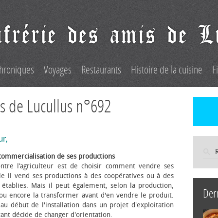
hroniques
Voyages
Restaurants
Histoire de la cuisine
F
s de Lucullus n°692
ur,
commercialisation de ses productions
ntre l’agriculteur est de choisir comment vendre ses
le il vend ses productions à des coopératives ou à des
s établies. Mais il peut également, selon la production,
Der
 ou encore la transformer avant d'en vendre le produit.
au début de l'installation dans un projet d'exploitation
itant décide de changer d'orientation.