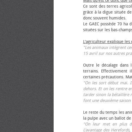
Mais qu'est ce donc que c
Ce sont des terres agrico
grâce à la digue située de
donc souvent humides.
Le GAEC possède 70 ha de
situées sur les bas-champ
L'agriculteur explique les
"Les animaux intègrent ces
15 avril sur nos autres pra
Outre le décalage dans l
terrains. Effectivement i
certaines précautions. Ma
"On les sort début mai. I
dehors. Et on les rentre e
tarder sinon la bétaillère 
font une deuxième saison 
Le reste du temps les anim
la pulpe avec un ballot de
"On leur met en plus de
L’avantage des Herefords,