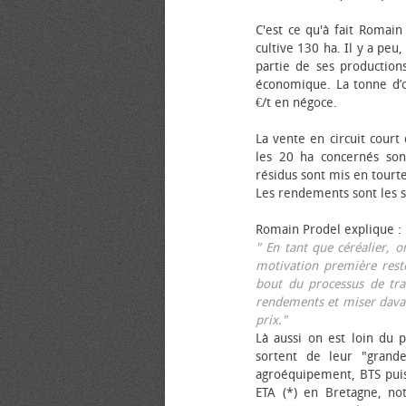
C'est ce qu'à fait Romain
cultive 130 ha. Il y a peu
partie de ses productions
économique. La tonne d’ol
€/t en négoce.
La vente en circuit court
les 20 ha concernés sont
résidus sont mis en tourt
Les rendements sont les su
Romain Prodel explique :
" En tant que céréalier, 
motivation première reste
bout du processus de tra
rendements et miser davan
prix."
Là aussi on est loin du p
sortent de leur "grand
agroéquipement, BTS pui
ETA (*) en Bretagne, no