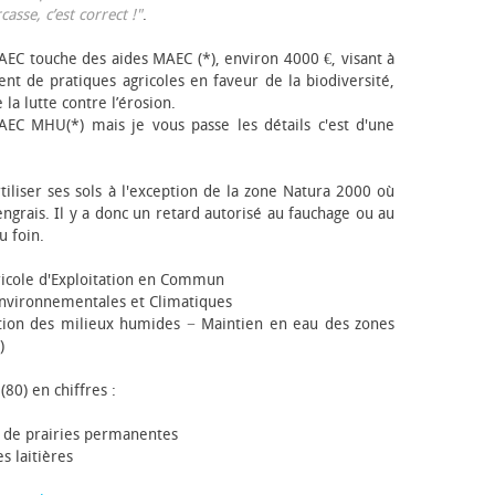
sse, c’est correct !"
.
EC touche des aides MAEC (*), environ 4000 €, visant à
t de pratiques agricoles en faveur de la biodiversité,
 la lutte contre l’érosion.
AEC MHU(*) mais je vous passe les détails c'est d'une
tiliser ses sols à l'exception de la zone Natura 2000 où
engrais. Il y a donc un retard autorisé au fauchage ou au
u foin.
icole d'Exploitation en Commun
nvironnementales et Climatiques
ion des milieux humides − Maintien en eau des zones
)
(80) en chiffres :
 de prairies permanentes
s laitières