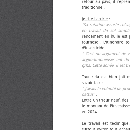
retour au pays, il repren
traditionnel.
Je cite l'article
:
"Sa rotation associe colza
en travail du sol simpli
rendement en huile est p
tournesol. L'itinéraire t
d'insecticide.
" C’est un argument de ven
argilo-limoneuses ont du
q/ha. Cette année, il est t
Tout cela est bien joli 
savoir faire.
" J’avais la volonté de pr
battus"
.
Entre un trieur neuf, des 
le montant de l'investiss
en 2024.
Le travail est technique.
surtout éviter tout échau