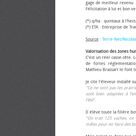
gage de meilleur revenu
Félicitation à lui et bon ve
(*) q/ha : quintaux à l'hec
(*) ETA : Entreprise de Tr
Source
:
Terre-Net/Nicola
Valorisation des zones hu
C'est un réel casse-tête.
de fortes réglementati
Mathieu Brassart le font t
Je cite l'éleveur installé s
"Ce ne sont pas les prairie
sont bien adaptées à l’e
l’été".
Il élève toute la filière b
"On trait 125 vaches, on 
mâles pour en faire des b