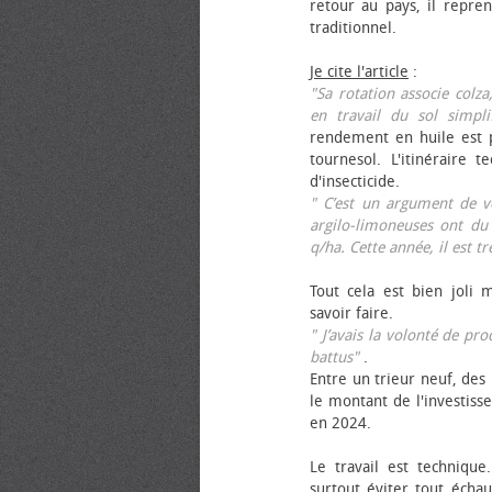
retour au pays, il repren
traditionnel.
Je cite l'article
:
"Sa rotation associe colza
en travail du sol simpli
rendement en huile est p
tournesol. L'itinéraire t
d'insecticide.
" C’est un argument de ven
argilo-limoneuses ont du
q/ha. Cette année, il est t
Tout cela est bien joli 
savoir faire.
" J’avais la volonté de pr
battus"
.
Entre un trieur neuf, des 
le montant de l'investiss
en 2024.
Le travail est technique.
surtout éviter tout échau