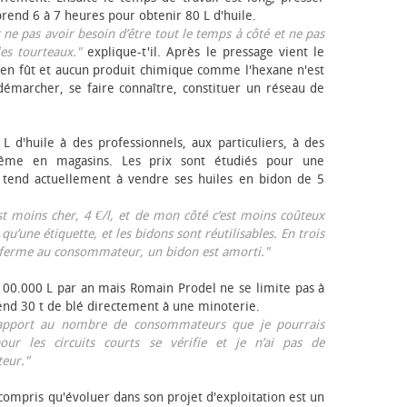
rend 6 à 7 heures pour obtenir 80 L d'huile.
r ne pas avoir besoin d’être tout le temps à côté et ne pas
les tourteaux."
explique-t'il. Après le pressage vient le
en fût et aucun produit chimique comme l'hexane n'est
e démarcher, se faire connaître, constituer un réseau de
L d'huile à des professionnels, aux particuliers, à des
même en magasins. Les prix sont étudiés pour une
Il tend actuellement à vendre ses huiles en bidon de 5
est moins cher, 4 €/l, et de mon côté c’est moins coûteux
 qu’une étiquette, et les bidons sont réutilisables. En trois
a ferme au consommateur, un bidon est amorti."
 100.000 L par an mais Romain Prodel ne se limite pas à
 vend 30 t de blé directement à une minoterie.
r rapport au nombre de consommateurs que je pourrais
our les circuits courts se vérifie et je n’ai pas de
eur."
 compris qu'évoluer dans son projet d'exploitation est un