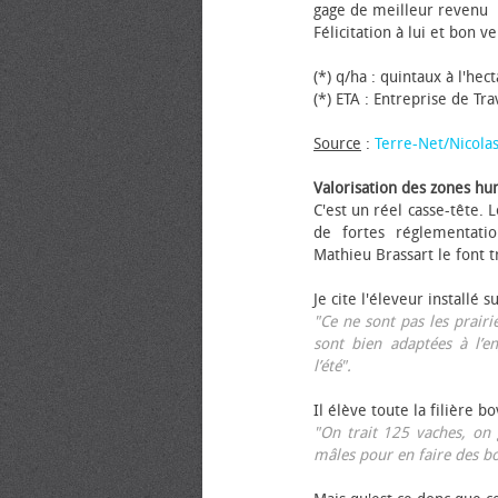
gage de meilleur revenu
Félicitation à lui et bon ve
(*) q/ha : quintaux à l'hec
(*) ETA : Entreprise de Tr
Source
:
Terre-Net/Nicola
Valorisation des zones hu
C'est un réel casse-tête.
de fortes réglementati
Mathieu Brassart le font t
Je cite l'éleveur installé s
"Ce ne sont pas les prairie
sont bien adaptées à l’e
l’été".
Il élève toute la filière b
"On trait 125 vaches, on 
mâles pour en faire des b