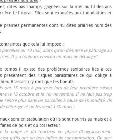
es prairies humides
?
les, dites bas-champs, gagnées sur la mer au fil des ans
rrière le littoral. Elles sont exposées aux inondations et
 prairies permanentes dont 45 dites prairies humides
s.
 contraintes que cela lui impose
:
 parcelles au 10 mai, alors qu’on démarre le pâturage au
iries. Il y a toujours environ un mois de décalage".
e temps il existe des problèmes sanitaires liés à ces
ls présentent des risques parasitaires ce qui oblige à
thieu Brassart n'y met que les bœufs.
ls ont 15 mois à peu près lors de leur première saison
ntre le 15 octobre et le 1er novembre. Il ne faut pas trop
ne rentre plus dans les parcelles à cause de l’humidité. Ils
de pâturage et on les vend à 30 mois".
aux sont en stabulation où ils sont nourris au maïs et à
 fanes de pois et du correcteur.
 la pulpe et du tourteau en phase d’engraissement.
 c’est qu’ils ont un bon indice de consommation. On sort