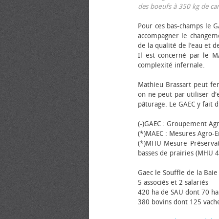
des bœufs à 350 kg de carca
Pour ces bas-champs le GA
accompagner le changemen
de la qualité de l’eau et de
Il est concerné par le M
complexité infernale.
Mathieu Brassart peut fer
on ne peut par utiliser d'
pâturage. Le GAEC y fait d
(-)GAEC : Groupement Agr
(*)MAEC : Mesures Agro-E
(*)MHU Mesure Préservat
basses de prairies (MHU 4
Gaec le Souffle de la Baie 
5 associés et 2 salariés
420 ha de SAU dont 70 ha
380 bovins dont 125 vache