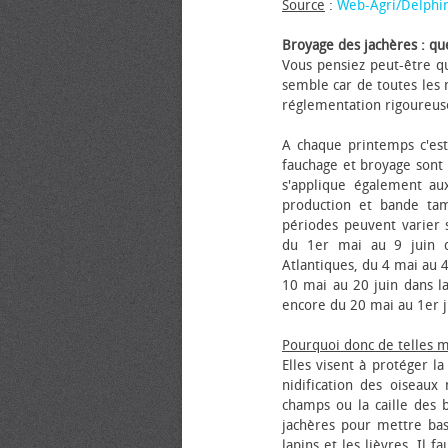
Source
:
Web-Agri/Delphi
Broyage des jachères : que
Vous pensiez peut-être qu
semble car de toutes les m
réglementation rigoureus
A chaque printemps c'est
fauchage et broyage sont i
s'applique également au
production et bande tam
périodes peuvent varier s
du 1er mai au 9 juin da
Atlantiques, du 4 mai au 4
10 mai au 20 juin dans la
encore du 20 mai au 1er j
Pourquoi donc de telles 
Elles visent à protéger l
nidification des oiseaux
champs ou la caille des 
jachères pour mettre bas
lapins et les lièvres. Il 