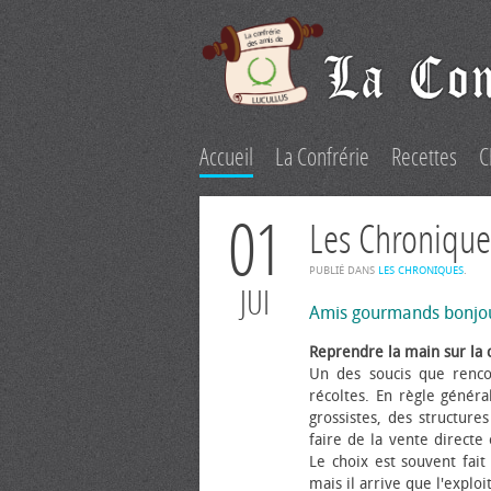
Accueil
La Confrérie
Recettes
C
01
Les Chronique
PUBLIÉ DANS
LES CHRONIQUES
.
JUI
Amis gourmands bonjo
Reprendre la main sur la 
Un des soucis que renco
récoltes. En règle généra
grossistes, des structure
faire de la vente directe
Le choix est souvent fait 
mais il arrive que l'explo