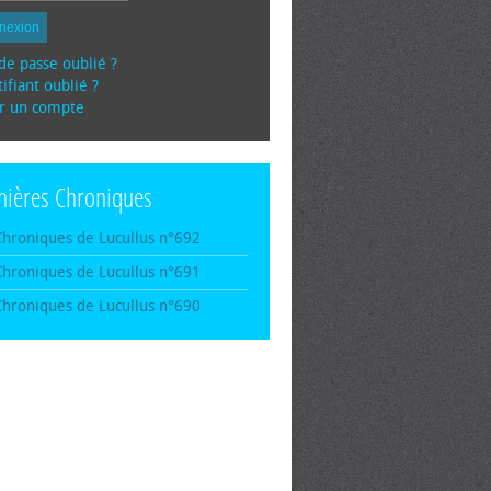
nexion
de passe oublié ?
ifiant oublié ?
r un compte
nières Chroniques
Chroniques de Lucullus n°692
Chroniques de Lucullus n°691
Chroniques de Lucullus n°690