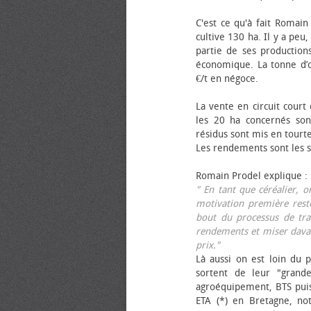
C'est ce qu'à fait Romain
cultive 130 ha. Il y a peu
partie de ses productions
économique. La tonne d’ol
€/t en négoce.
La vente en circuit court
les 20 ha concernés sont
résidus sont mis en tourt
Les rendements sont les su
Romain Prodel explique :
" En tant que céréalier, 
motivation première reste
bout du processus de tra
rendements et miser davan
prix."
Là aussi on est loin du p
sortent de leur "grand
agroéquipement, BTS pui
ETA (*) en Bretagne, no