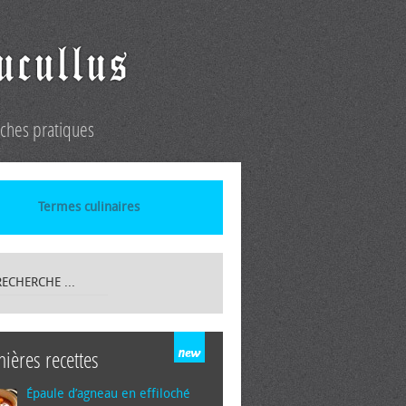
iches pratiques
Termes culinaires
nières recettes
Épaule d’agneau en effiloché