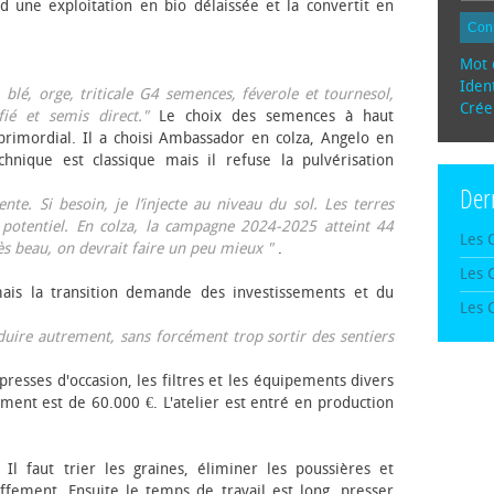
d une exploitation en bio délaissée et la convertit en
Con
Mot 
Ident
, blé, orge, triticale G4 semences, féverole et tournesol,
Crée
fié et semis direct."
Le choix des semences à haut
rimordial. Il a choisi Ambassador en colza, Angelo en
echnique est classique mais il refuse la pulvérisation
Der
te. Si besoin, je l’injecte au niveau du sol. Les terres
 potentiel. En colza, la campagne 2024-2025 atteint 44
Les 
rès beau, on devrait faire un peu mieux "
.
Les 
mais la transition demande des investissements et du
Les 
oduire autrement, sans forcément trop sortir des sentiers
presses d'occasion, les filtres et les équipements divers
ement est de 60.000 €. L'atelier est entré en production
 Il faut trier les graines, éliminer les poussières et
ffement. Ensuite le temps de travail est long, presser