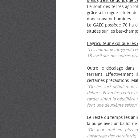
Mais qu'est ce donc que c
Ce sont des terres agrico
grâce à la digue située de
donc souvent humides.
Le GAEC possède 70 ha de
situées sur les bas-champ
L'agriculteur explique les
"Les animaux intègrent ces
15 avril sur nos autres pra
Outre le décalage dans l
terrains. Effectivement i
certaines précautions. Ma
"On les sort début mai. I
dehors. Et on les rentre e
tarder sinon la bétaillère 
font une deuxième saison 
Le reste du temps les anim
la pulpe avec un ballot de
"On leur met en plus de
L’avantage des Herefords,