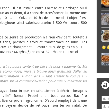
 Prodel. Il est installé entre Corrèze et Dordogne où il
, un an et demi, il a choisi de transformer lui même une
, 10 ha de Colza et 10 ha de tournesol. L'objectif est
éagineux ainsi valorisée atteint 1 500 €/t, contre 500
 de ce genre de production n'a rien d'évident. Toutefois
 triés, pressés à froid et transformés en huile. Les
eaux. Ce changement lui assure 30 % de gains en plus.
ivants : 44 q/ha (*) en colza, 32 q/ha en tournesol.
on est toujours content de faire de bons rendements. Ma
 économique, mais je trouve aussi gratifiant d’aller au
nsformation. À mon avis, il faut arrêter la course aux
tage sur la commercialisation pour mieux maîtriser ses
aysan bourrin que certains aiment à décrire lorsqu'ils
e ville", Romain Prodel a un beau cursus. Bac Pro
s licence pro en agronomie. D'abord employé dans une
tre paysan décide de retrouver son terroir natal. De