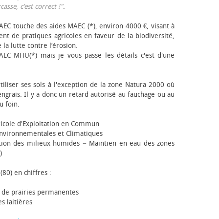
sse, c’est correct !"
.
EC touche des aides MAEC (*), environ 4000 €, visant à
t de pratiques agricoles en faveur de la biodiversité,
 la lutte contre l’érosion.
AEC MHU(*) mais je vous passe les détails c'est d'une
tiliser ses sols à l'exception de la zone Natura 2000 où
engrais. Il y a donc un retard autorisé au fauchage ou au
u foin.
icole d'Exploitation en Commun
nvironnementales et Climatiques
ion des milieux humides − Maintien en eau des zones
)
(80) en chiffres :
 de prairies permanentes
s laitières