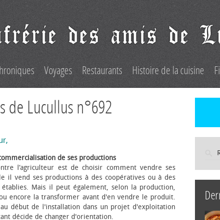
hroniques
Voyages
Restaurants
Histoire de la cuisine
F
s de Lucullus n°692
ur,
commercialisation de ses productions
ntre l’agriculteur est de choisir comment vendre ses
le il vend ses productions à des coopératives ou à des
s établies. Mais il peut également, selon la production,
Der
 ou encore la transformer avant d'en vendre le produit.
au début de l'installation dans un projet d'exploitation
itant décide de changer d'orientation.