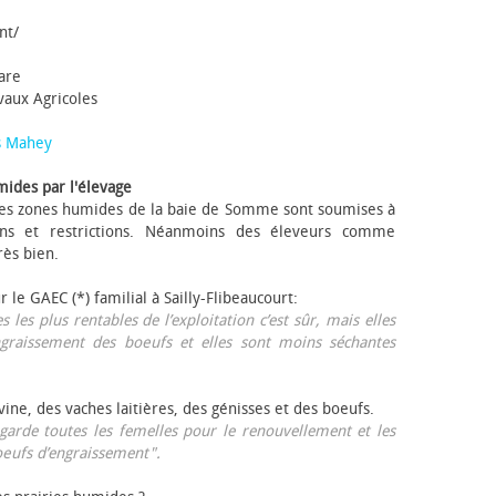
nt/
tare
avaux Agricoles
s Mahey
mides par l'élevage
 Les zones humides de la baie de Somme sont soumises à
ons et restrictions. Néanmoins des éleveurs comme
rès bien.
ur le GAEC (*) familial à Sailly-Flibeaucourt:
s les plus rentables de l’exploitation c’est sûr, mais elles
ngraissement des bœufs et elles sont moins séchantes
ovine, des vaches laitières, des génisses et des bœufs.
garde toutes les femelles pour le renouvellement et les
œufs d’engraissement".