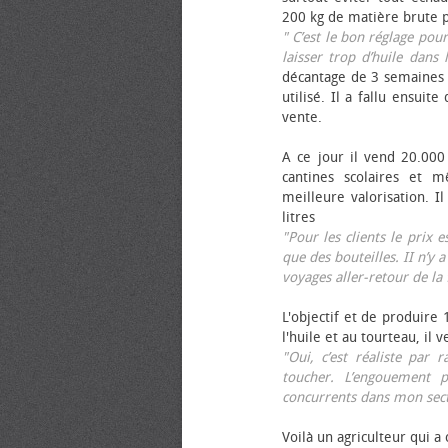
200 kg de matière brute p
" C’est le bon réglage pou
laisser trop d’huile dans 
décantage de 3 semaines 
utilisé. Il a fallu ensuit
vente.
A ce jour il vend 20.000 
cantines scolaires et 
meilleure valorisation. 
litres
"Pour les clients le prix 
que des bouteilles. II n’y a
voyages aller-retour de l
L'objectif et de produire
l'huile et au tourteau, il
"Oui, c’est réaliste pa
toucher. L’engouement p
concurrents dans mon sect
Voilà un agriculteur qui a