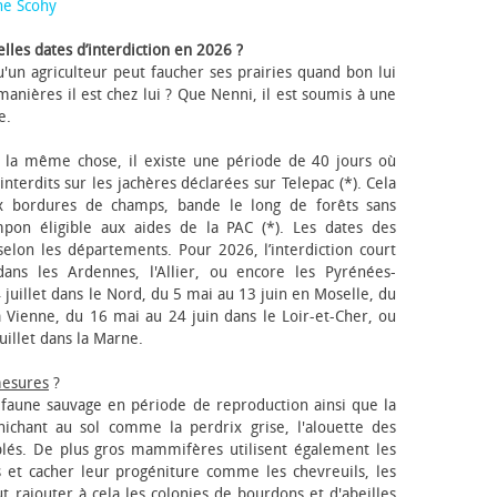
ne Scohy
lles dates d’interdiction en 2026 ?
'un agriculteur peut faucher ses prairies quand bon lui
anières il est chez lui ? Que Nenni, il est soumis à une
e.
 la même chose, il existe une période de 40 jours où
nterdits sur les jachères déclarées sur Telepac (*). Cela
x bordures de champs, bande le long de forêts sans
pon éligible aux aides de la PAC (*). Les dates des
elon les départements. Pour 2026, l’interdiction court
ns les Ardennes, l'Allier, ou encore les Pyrénées-
 juillet dans le Nord, du 5 mai au 13 juin en Moselle, du
 Vienne, du 16 mai au 24 juin dans le Loir-et-Cher, ou
uillet dans la Marne.
mesures
?
a faune sauvage en période de reproduction ainsi que la
 nichant au sol comme la perdrix grise, l'alouette des
blés. De plus gros mammifères utilisent également les
 et cacher leur progéniture comme les chevreuils, les
faut rajouter à cela les colonies de bourdons et d'abeilles