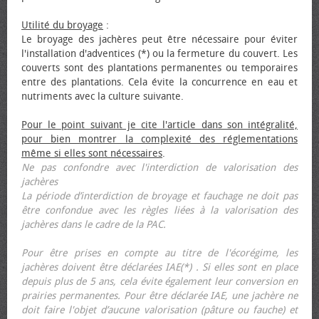
Utilité du broyage
:
Le broyage des jachères peut être nécessaire pour éviter
l'installation d'adventices (*) ou la fermeture du couvert. Les
couverts sont des plantations permanentes ou temporaires
entre des plantations. Cela évite la concurrence en eau et
nutriments avec la culture suivante.
Pour le point suivant je cite l'article dans son intégralité,
pour bien montrer la complexité des réglementations
même si elles sont nécessaires
.
Ne pas confondre avec l'interdiction de valorisation des
jachères
La période d’interdiction de broyage et fauchage ne doit pas
être confondue avec les règles liées à la valorisation des
jachères dans le cadre de la PAC.
Pour être prises en compte au titre de l'écorégime, les
jachères doivent être déclarées IAE(*) . Si elles sont en place
depuis plus de 5 ans, cela évite également leur conversion en
prairies permanentes. Pour être déclarée IAE, une jachère ne
doit faire l'objet d’aucune valorisation (pâture ou fauche) et