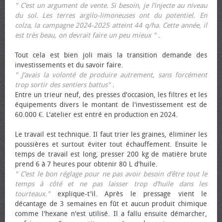
" C’est un argument de vente. Si besoin, je l’injecte au niveau
du sol. Les terres argilo-limoneuses ont du potentiel. En
colza, la campagne 2024-2025 atteint 44 q/ha. Cette année, il
est très beau, on devrait faire un peu mieux "
.
Tout cela est bien joli mais la transition demande des
investissements et du savoir faire.
" J’avais la volonté de produire autrement, sans forcément
trop sortir des sentiers battus"
.
Entre un trieur neuf, des presses d'occasion, les filtres et les
équipements divers le montant de l'investissement est de
60.000 €. L'atelier est entré en production en 2024.
Le travail est technique. Il faut trier les graines, éliminer les
poussières et surtout éviter tout échauffement. Ensuite le
temps de travail est long, presser 200 kg de matière brute
prend 6 à 7 heures pour obtenir 80 L d'huile.
" C’est le bon réglage pour ne pas avoir besoin d’être tout le
temps à côté et ne pas laisser trop d’huile dans les
tourteaux."
explique-t'il. Après le pressage vient le
décantage de 3 semaines en fût et aucun produit chimique
comme l'hexane n'est utilisé. Il a fallu ensuite démarcher,