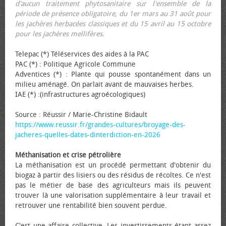
d'aucun traitement phytosanitaire sur l'ensemble de la
période de présence obligatoire, du 1er mars au 31 août pour
les jachères herbacées classiques et du 15 avril au 15 octobre
pour les jachères mellifères.
Telepac (*) Téléservices des aides à la PAC
PAC (*) : Politique Agricole Commune
Adventices (*) : Plante qui pousse spontanément dans un
milieu aménagé. On parlait avant de mauvaises herbes.
IAE (*) :(infrastructures agroécologiques)
Source : Réussir / Marie-Christine Bidault
https://www.reussir.fr/grandes-cultures/broyage-des-
jacheres-quelles-dates-dinterdiction-en-2026
Méthanisation et crise pétrolière
La méthanisation est un procédé permettant d'obtenir du
biogaz à partir des lisiers ou des résidus de récoltes. Ce n'est
pas le métier de base des agriculteurs mais ils peuvent
trouver là une valorisation supplémentaire à leur travail et
retrouver une rentabilité bien souvent perdue.
C'est une affaire collective. Les investissements étant assez