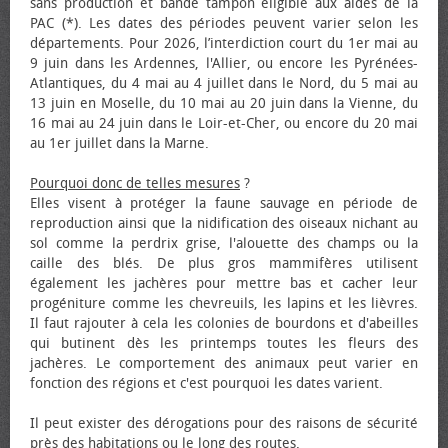
sans production et bande tampon éligible aux aides de la
PAC (*). Les dates des périodes peuvent varier selon les
départements. Pour 2026, l’interdiction court du 1er mai au
9 juin dans les Ardennes, l'Allier, ou encore les Pyrénées-
Atlantiques, du 4 mai au 4 juillet dans le Nord, du 5 mai au
13 juin en Moselle, du 10 mai au 20 juin dans la Vienne, du
16 mai au 24 juin dans le Loir-et-Cher, ou encore du 20 mai
au 1er juillet dans la Marne.
Pourquoi donc de telles mesures
?
Elles visent à protéger la faune sauvage en période de
reproduction ainsi que la nidification des oiseaux nichant au
sol comme la perdrix grise, l'alouette des champs ou la
caille des blés. De plus gros mammifères utilisent
également les jachères pour mettre bas et cacher leur
progéniture comme les chevreuils, les lapins et les lièvres.
Il faut rajouter à cela les colonies de bourdons et d'abeilles
qui butinent dès les printemps toutes les fleurs des
jachères. Le comportement des animaux peut varier en
fonction des régions et c'est pourquoi les dates varient.
Il peut exister des dérogations pour des raisons de sécurité
près des habitations ou le long des routes.