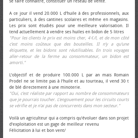
se faire connaître, constituer un réseau de vente.
A ce jour il vend 20.000 L d'huile à des professionnels, aux
particuliers, à des cantines scolaires et même en magasins.
Les prix sont étudiés pour une meilleure valorisation. Il
tend actuellement à vendre ses huiles en bidon de 5 litres
"Pour les clients le prix est moins cher, 4 €/l, et de mon côté
c’est moins coûteux que des bouteilles. II n’y a qu’une
étiquette, et les bidons sont réutilisables. En trois voyages
aller-retour de la ferme au consommateur, un bidon est
amorti."
L'objectif et de produire 100.000 L par an mais Romain
Prodel ne se limite pas à l'huile et au tourteau, il vend 30 t
de blé directement à une minoterie.
"Oui, c’est réaliste par rapport au nombre de consommateurs
que je pourrais toucher. L’engouement pour les circuits courts
se vérifie et je n’ai pas de concurrents dans mon secteur."
Voilà un agriculteur qui a compris qu'évoluer dans son projet
d'exploitation est un gage de meilleur revenu
Félicitation à lui et bon vent/