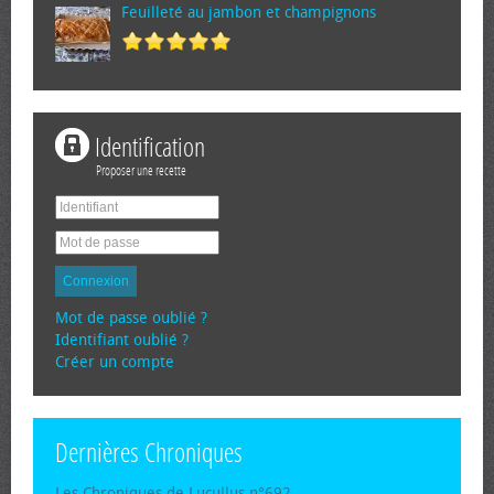
Feuilleté au jambon et champignons
Identification
Proposer une recette
Connexion
Mot de passe oublié ?
Identifiant oublié ?
Créer un compte
Dernières Chroniques
Les Chroniques de Lucullus n°692