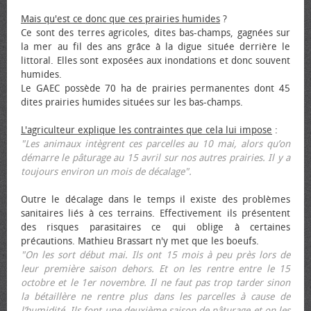
Mais qu'est ce donc que ces prairies humides
?
Ce sont des terres agricoles, dites bas-champs, gagnées sur
la mer au fil des ans grâce à la digue située derrière le
littoral. Elles sont exposées aux inondations et donc souvent
humides.
Le GAEC possède 70 ha de prairies permanentes dont 45
dites prairies humides situées sur les bas-champs.
L'agriculteur explique les contraintes que cela lui impose
:
"Les animaux intègrent ces parcelles au 10 mai, alors qu’on
démarre le pâturage au 15 avril sur nos autres prairies. Il y a
toujours environ un mois de décalage".
Outre le décalage dans le temps il existe des problèmes
sanitaires liés à ces terrains. Effectivement ils présentent
des risques parasitaires ce qui oblige à certaines
précautions. Mathieu Brassart n'y met que les bœufs.
"On les sort début mai. Ils ont 15 mois à peu près lors de
leur première saison dehors. Et on les rentre entre le 15
octobre et le 1er novembre. Il ne faut pas trop tarder sinon
la bétaillère ne rentre plus dans les parcelles à cause de
l’humidité. Ils font une deuxième saison de pâturage et on les