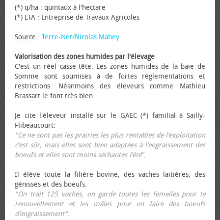
(*) q/ha : quintaux à l'hectare
(*) ETA : Entreprise de Travaux Agricoles
Source
:
Terre-Net/Nicolas Mahey
Valorisation des zones humides par l'élevage
C'est un réel casse-tête. Les zones humides de la baie de
Somme sont soumises à de fortes réglementations et
restrictions. Néanmoins des éleveurs comme Mathieu
Brassart le font très bien.
Je cite l'éleveur installé sur le GAEC (*) familial à Sailly-
Flibeaucourt:
"Ce ne sont pas les prairies les plus rentables de l’exploitation
c’est sûr, mais elles sont bien adaptées à l’engraissement des
bœufs et elles sont moins séchantes l’été".
Il élève toute la filière bovine, des vaches laitières, des
génisses et des bœufs.
"On trait 125 vaches, on garde toutes les femelles pour le
renouvellement et les mâles pour en faire des bœufs
d’engraissement".