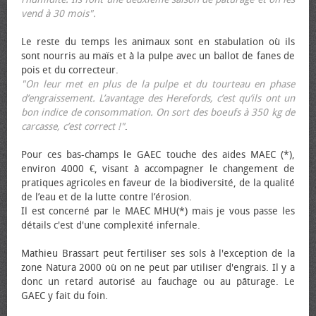
vend à 30 mois".
Le reste du temps les animaux sont en stabulation où ils
sont nourris au maïs et à la pulpe avec un ballot de fanes de
pois et du correcteur.
"On leur met en plus de la pulpe et du tourteau en phase
d’engraissement. L’avantage des Herefords, c’est qu’ils ont un
bon indice de consommation. On sort des bœufs à 350 kg de
carcasse, c’est correct !"
.
Pour ces bas-champs le GAEC touche des aides MAEC (*),
environ 4000 €, visant à accompagner le changement de
pratiques agricoles en faveur de la biodiversité, de la qualité
de l’eau et de la lutte contre l’érosion.
Il est concerné par le MAEC MHU(*) mais je vous passe les
détails c'est d'une complexité infernale.
Mathieu Brassart peut fertiliser ses sols à l'exception de la
zone Natura 2000 où on ne peut par utiliser d'engrais. Il y a
donc un retard autorisé au fauchage ou au pâturage. Le
GAEC y fait du foin.