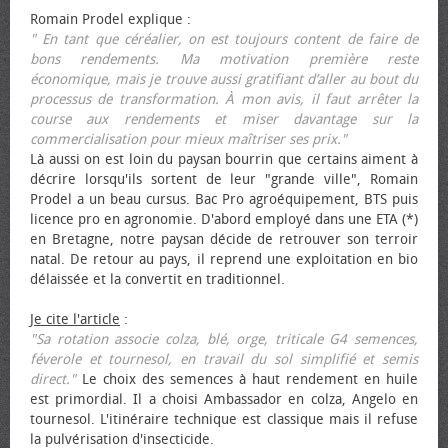
Romain Prodel explique :
" En tant que céréalier, on est toujours content de faire de
bons rendements. Ma motivation première reste
économique, mais je trouve aussi gratifiant d’aller au bout du
processus de transformation. À mon avis, il faut arrêter la
course aux rendements et miser davantage sur la
commercialisation pour mieux maîtriser ses prix."
Là aussi on est loin du paysan bourrin que certains aiment à
décrire lorsqu'ils sortent de leur "grande ville", Romain
Prodel a un beau cursus. Bac Pro agroéquipement, BTS puis
licence pro en agronomie. D'abord employé dans une ETA (*)
en Bretagne, notre paysan décide de retrouver son terroir
natal. De retour au pays, il reprend une exploitation en bio
délaissée et la convertit en traditionnel.
Je cite l'article
:
"Sa rotation associe colza, blé, orge, triticale G4 semences,
féverole et tournesol, en travail du sol simplifié et semis
direct."
Le choix des semences à haut rendement en huile
est primordial. Il a choisi Ambassador en colza, Angelo en
tournesol. L'itinéraire technique est classique mais il refuse
la pulvérisation d'insecticide.