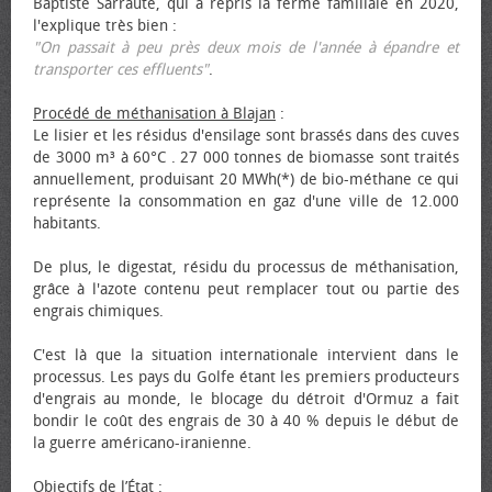
Baptiste Sarraute, qui a repris la ferme familiale en 2020,
l'explique très bien :
"On passait à peu près deux mois de l'année à épandre et
transporter ces effluents"
.
Procédé de méthanisation à Blajan
:
Le lisier et les résidus d'ensilage sont brassés dans des cuves
de 3000 m³ à 60°C . 27 000 tonnes de biomasse sont traités
annuellement, produisant 20 MWh(*) de bio-méthane ce qui
représente la consommation en gaz d'une ville de 12.000
habitants.
De plus, le digestat, résidu du processus de méthanisation,
grâce à l'azote contenu peut remplacer tout ou partie des
engrais chimiques.
C'est là que la situation internationale intervient dans le
processus. Les pays du Golfe étant les premiers producteurs
d'engrais au monde, le blocage du détroit d'Ormuz a fait
bondir le coût des engrais de 30 à 40 % depuis le début de
la guerre américano-iranienne.
Objectifs de l’État
: