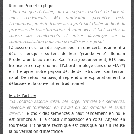
Romain Prodel explique :
" En tant que céréalier, on est toujours content de faire de
bons rendements. Ma motivation première reste
économique, mais je trouve aussi gratifiant d’aller au bout du
processus de transformation. À mon avis, il faut arrêter la
course aux rendements et miser davantage sur la
commercialisation pour mieux maîtriser ses prix."
Là aussi on est loin du paysan bourrin que certains aiment à
décrire lorsqu'ils sortent de leur "grande ville", Romain
Prodel a un beau cursus. Bac Pro agroéquipement, BTS puis
licence pro en agronomie. D'abord employé dans une ETA (*)
en Bretagne, notre paysan décide de retrouver son terroir
natal. De retour au pays, il reprend une exploitation en bio
délaissée et la convertit en traditionnel.
Je cite l'article
:
"Sa rotation associe colza, blé, orge, triticale G4 semences,
féverole et tournesol, en travail du sol simplifié et semis
direct."
Le choix des semences à haut rendement en huile
est primordial. Il a choisi Ambassador en colza, Angelo en
tournesol. L'itinéraire technique est classique mais il refuse
la pulvérisation d'insecticide.