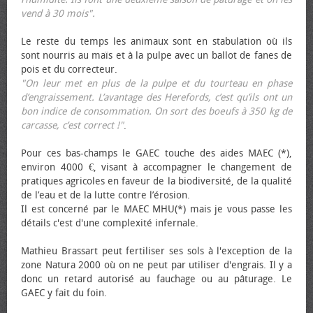
vend à 30 mois".
Le reste du temps les animaux sont en stabulation où ils
sont nourris au maïs et à la pulpe avec un ballot de fanes de
pois et du correcteur.
"On leur met en plus de la pulpe et du tourteau en phase
d’engraissement. L’avantage des Herefords, c’est qu’ils ont un
bon indice de consommation. On sort des bœufs à 350 kg de
carcasse, c’est correct !"
.
Pour ces bas-champs le GAEC touche des aides MAEC (*),
environ 4000 €, visant à accompagner le changement de
pratiques agricoles en faveur de la biodiversité, de la qualité
de l’eau et de la lutte contre l’érosion.
Il est concerné par le MAEC MHU(*) mais je vous passe les
détails c'est d'une complexité infernale.
Mathieu Brassart peut fertiliser ses sols à l'exception de la
zone Natura 2000 où on ne peut par utiliser d'engrais. Il y a
donc un retard autorisé au fauchage ou au pâturage. Le
GAEC y fait du foin.