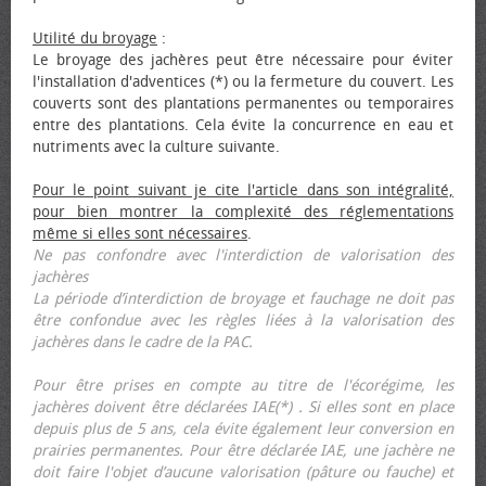
Utilité du broyage
:
Le broyage des jachères peut être nécessaire pour éviter
l'installation d'adventices (*) ou la fermeture du couvert. Les
couverts sont des plantations permanentes ou temporaires
entre des plantations. Cela évite la concurrence en eau et
nutriments avec la culture suivante.
Pour le point suivant je cite l'article dans son intégralité,
pour bien montrer la complexité des réglementations
même si elles sont nécessaires
.
Ne pas confondre avec l'interdiction de valorisation des
jachères
La période d’interdiction de broyage et fauchage ne doit pas
être confondue avec les règles liées à la valorisation des
jachères dans le cadre de la PAC.
Pour être prises en compte au titre de l'écorégime, les
jachères doivent être déclarées IAE(*) . Si elles sont en place
depuis plus de 5 ans, cela évite également leur conversion en
prairies permanentes. Pour être déclarée IAE, une jachère ne
doit faire l'objet d’aucune valorisation (pâture ou fauche) et