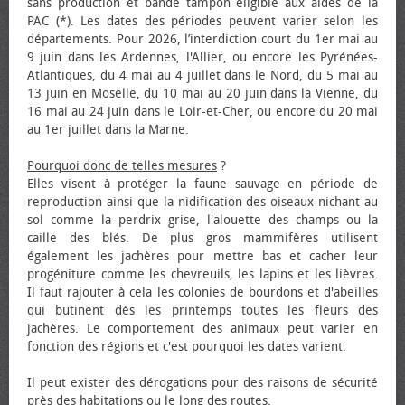
sans production et bande tampon éligible aux aides de la
PAC (*). Les dates des périodes peuvent varier selon les
départements. Pour 2026, l’interdiction court du 1er mai au
9 juin dans les Ardennes, l'Allier, ou encore les Pyrénées-
Atlantiques, du 4 mai au 4 juillet dans le Nord, du 5 mai au
13 juin en Moselle, du 10 mai au 20 juin dans la Vienne, du
16 mai au 24 juin dans le Loir-et-Cher, ou encore du 20 mai
au 1er juillet dans la Marne.
Pourquoi donc de telles mesures
?
Elles visent à protéger la faune sauvage en période de
reproduction ainsi que la nidification des oiseaux nichant au
sol comme la perdrix grise, l'alouette des champs ou la
caille des blés. De plus gros mammifères utilisent
également les jachères pour mettre bas et cacher leur
progéniture comme les chevreuils, les lapins et les lièvres.
Il faut rajouter à cela les colonies de bourdons et d'abeilles
qui butinent dès les printemps toutes les fleurs des
jachères. Le comportement des animaux peut varier en
fonction des régions et c'est pourquoi les dates varient.
Il peut exister des dérogations pour des raisons de sécurité
près des habitations ou le long des routes.