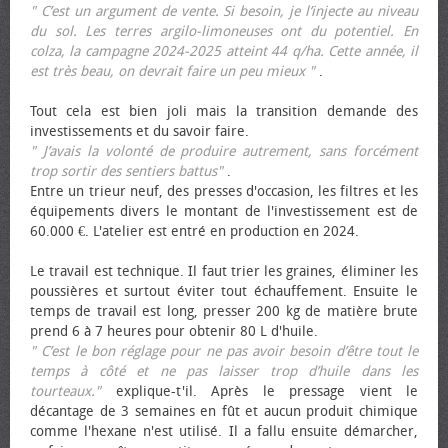
" C’est un argument de vente. Si besoin, je l’injecte au niveau
du sol. Les terres argilo-limoneuses ont du potentiel. En
colza, la campagne 2024-2025 atteint 44 q/ha. Cette année, il
est très beau, on devrait faire un peu mieux "
.
Tout cela est bien joli mais la transition demande des
investissements et du savoir faire.
" J’avais la volonté de produire autrement, sans forcément
trop sortir des sentiers battus"
.
Entre un trieur neuf, des presses d'occasion, les filtres et les
équipements divers le montant de l'investissement est de
60.000 €. L'atelier est entré en production en 2024.
Le travail est technique. Il faut trier les graines, éliminer les
poussières et surtout éviter tout échauffement. Ensuite le
temps de travail est long, presser 200 kg de matière brute
prend 6 à 7 heures pour obtenir 80 L d'huile.
" C’est le bon réglage pour ne pas avoir besoin d’être tout le
temps à côté et ne pas laisser trop d’huile dans les
tourteaux."
explique-t'il. Après le pressage vient le
décantage de 3 semaines en fût et aucun produit chimique
comme l'hexane n'est utilisé. Il a fallu ensuite démarcher,