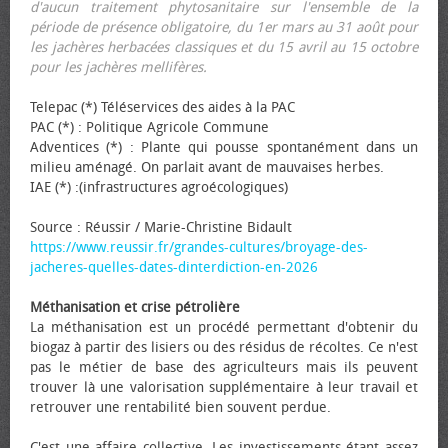
d'aucun traitement phytosanitaire sur l'ensemble de la
période de présence obligatoire, du 1er mars au 31 août pour
les jachères herbacées classiques et du 15 avril au 15 octobre
pour les jachères mellifères.
Telepac (*) Téléservices des aides à la PAC
PAC (*) : Politique Agricole Commune
Adventices (*) : Plante qui pousse spontanément dans un
milieu aménagé. On parlait avant de mauvaises herbes.
IAE (*) :(infrastructures agroécologiques)
Source : Réussir / Marie-Christine Bidault
https://www.reussir.fr/grandes-cultures/broyage-des-
jacheres-quelles-dates-dinterdiction-en-2026
Méthanisation et crise pétrolière
La méthanisation est un procédé permettant d'obtenir du
biogaz à partir des lisiers ou des résidus de récoltes. Ce n'est
pas le métier de base des agriculteurs mais ils peuvent
trouver là une valorisation supplémentaire à leur travail et
retrouver une rentabilité bien souvent perdue.
C'est une affaire collective. Les investissements étant assez