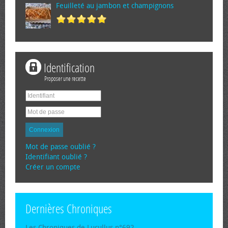
Feuilleté au jambon et champignons
Identification
Proposer une recette
Connexion
Mot de passe oublié ?
Identifiant oublié ?
Créer un compte
Dernières Chroniques
Les Chroniques de Lucullus n°692