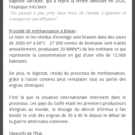
Baptiste Sarraute, qui a repris la ferme familiale en 2020,
l'explique très bien :
"On passait à peu près deux mois de l'année à épandre et
transporter ces effluents"
.
Procédé de méthanisation à Blajan
:
Le lisier et les résidus d'ensilage sont brassés dans des cuves
de 3000 m³ à 60°C . 27 000 tonnes de biomasse sont traités
annuellement, produisant 20 MWh(*) de bio-méthane ce qui
représente la consommation en gaz d'une ville de 12.000
habitants.
De plus, le digestat, résidu du processus de méthanisation,
grâce à l'azote contenu peut remplacer tout ou partie des
engrais chimiques.
C'est là que la situation internationale intervient dans le
processus. Les pays du Golfe étant les premiers producteurs
d'engrais au monde, le blocage du détroit d'Ormuz a fait
bondir le coût des engrais de 30 à 40 % depuis le début de
la guerre américano-iranienne.
Objectifs de l’État
: