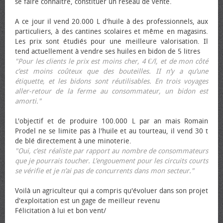
se faire connaître, constituer un réseau de vente.
A ce jour il vend 20.000 L d'huile à des professionnels, aux
particuliers, à des cantines scolaires et même en magasins.
Les prix sont étudiés pour une meilleure valorisation. Il
tend actuellement à vendre ses huiles en bidon de 5 litres
"Pour les clients le prix est moins cher, 4 €/l, et de mon côté
c’est moins coûteux que des bouteilles. II n’y a qu’une
étiquette, et les bidons sont réutilisables. En trois voyages
aller-retour de la ferme au consommateur, un bidon est
amorti."
L'objectif et de produire 100.000 L par an mais Romain
Prodel ne se limite pas à l'huile et au tourteau, il vend 30 t
de blé directement à une minoterie.
"Oui, c’est réaliste par rapport au nombre de consommateurs
que je pourrais toucher. L’engouement pour les circuits courts
se vérifie et je n’ai pas de concurrents dans mon secteur."
Voilà un agriculteur qui a compris qu'évoluer dans son projet
d'exploitation est un gage de meilleur revenu
Félicitation à lui et bon vent/