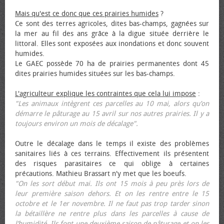
Mais qu'est ce donc que ces prairies humides
?
Ce sont des terres agricoles, dites bas-champs, gagnées sur
la mer au fil des ans grâce à la digue située derrière le
littoral. Elles sont exposées aux inondations et donc souvent
humides.
Le GAEC possède 70 ha de prairies permanentes dont 45
dites prairies humides situées sur les bas-champs.
L'agriculteur explique les contraintes que cela lui impose
:
"Les animaux intègrent ces parcelles au 10 mai, alors qu’on
démarre le pâturage au 15 avril sur nos autres prairies. Il y a
toujours environ un mois de décalage".
Outre le décalage dans le temps il existe des problèmes
sanitaires liés à ces terrains. Effectivement ils présentent
des risques parasitaires ce qui oblige à certaines
précautions. Mathieu Brassart n'y met que les bœufs.
"On les sort début mai. Ils ont 15 mois à peu près lors de
leur première saison dehors. Et on les rentre entre le 15
octobre et le 1er novembre. Il ne faut pas trop tarder sinon
la bétaillère ne rentre plus dans les parcelles à cause de
l’humidité. Ils font une deuxième saison de pâturage et on les