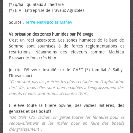
(*) q/ha : quintaux à l'hectare
(*) ETA : Entreprise de Travaux Agricoles
Source
:
Terre-Net/Nicolas Mahey
Valorisation des zones humides par l'élevage
C'est un réel casse-tête. Les zones humides de la baie de
Somme sont soumises à de fortes réglementations et
restrictions. Néanmoins des éleveurs comme Mathieu
Brassart le font très bien.
Je cite l'éleveur installé sur le GAEC (*) familial à Sailly-
Flibeaucourt:
"Ce ne sont pas les prairies les plus rentables de l’exploitation
c’est sûr, mais elles sont bien adaptées à l’engraissement des
bœufs et elles sont moins séchantes l’été".
Il élève toute la filière bovine, des vaches laitières, des
génisses et des bœufs.
"On trait 125 vaches, on garde toutes les femelles pour le
renouvellement et les mâles pour en faire des bœufs
d’engraissement".