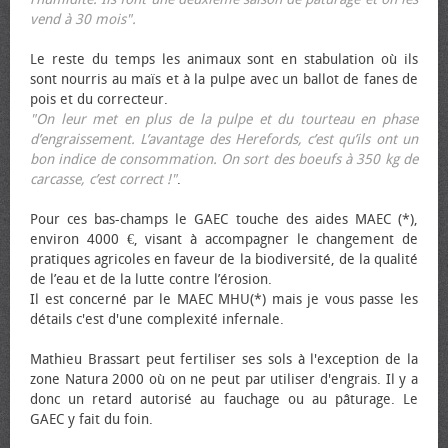
vend à 30 mois".
Le reste du temps les animaux sont en stabulation où ils
sont nourris au maïs et à la pulpe avec un ballot de fanes de
pois et du correcteur.
"On leur met en plus de la pulpe et du tourteau en phase
d’engraissement. L’avantage des Herefords, c’est qu’ils ont un
bon indice de consommation. On sort des bœufs à 350 kg de
carcasse, c’est correct !"
.
Pour ces bas-champs le GAEC touche des aides MAEC (*),
environ 4000 €, visant à accompagner le changement de
pratiques agricoles en faveur de la biodiversité, de la qualité
de l’eau et de la lutte contre l’érosion.
Il est concerné par le MAEC MHU(*) mais je vous passe les
détails c'est d'une complexité infernale.
Mathieu Brassart peut fertiliser ses sols à l'exception de la
zone Natura 2000 où on ne peut par utiliser d'engrais. Il y a
donc un retard autorisé au fauchage ou au pâturage. Le
GAEC y fait du foin.