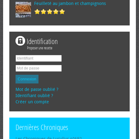
Feuilleté au jambon et champignons
Identification
Proposer une recette
Connexion
Mot de passe oublié ?
Identifiant oublié ?
Créer un compte
Dernières Chroniques
Les Chroniques de Lucullus n°692