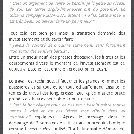
" C’est un argument de vente. Si besoin, je l’injecte au niveau
du sol. Les terres argilo-limoneuses ont du potentiel. En
colza, la campagne 2024-2025 atteint 44 q/ha. Cette année, il
est très beau, on devrait faire un peu mieux "
.
Tout cela est bien joli mais la transition demande des
investissements et du savoir faire.
" J’avais la volonté de produire autrement, sans forcément
trop sortir des sentiers battus"
.
Entre un trieur neuf, des presses d'occasion, les filtres et les
équipements divers le montant de l'investissement est de
60.000 €. L'atelier est entré en production en 2024.
Le travail est technique. Il faut trier les graines, éliminer les
poussières et surtout éviter tout échauffement. Ensuite le
temps de travail est long, presser 200 kg de matière brute
prend 6 à 7 heures pour obtenir 80 L d'huile.
" C’est le bon réglage pour ne pas avoir besoin d’être tout le
temps à côté et ne pas laisser trop d’huile dans les
tourteaux."
explique-t'il. Après le pressage vient le
décantage de 3 semaines en fût et aucun produit chimique
comme l'hexane n'est utilisé. Il a fallu ensuite démarcher,