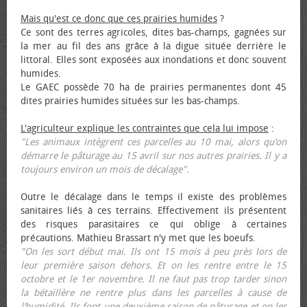
Mais qu'est ce donc que ces prairies humides
?
Ce sont des terres agricoles, dites bas-champs, gagnées sur
la mer au fil des ans grâce à la digue située derrière le
littoral. Elles sont exposées aux inondations et donc souvent
humides.
Le GAEC possède 70 ha de prairies permanentes dont 45
dites prairies humides situées sur les bas-champs.
L'agriculteur explique les contraintes que cela lui impose
:
"Les animaux intègrent ces parcelles au 10 mai, alors qu’on
démarre le pâturage au 15 avril sur nos autres prairies. Il y a
toujours environ un mois de décalage".
Outre le décalage dans le temps il existe des problèmes
sanitaires liés à ces terrains. Effectivement ils présentent
des risques parasitaires ce qui oblige à certaines
précautions. Mathieu Brassart n'y met que les bœufs.
"On les sort début mai. Ils ont 15 mois à peu près lors de
leur première saison dehors. Et on les rentre entre le 15
octobre et le 1er novembre. Il ne faut pas trop tarder sinon
la bétaillère ne rentre plus dans les parcelles à cause de
l’humidité. Ils font une deuxième saison de pâturage et on les