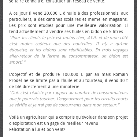
se faire connaître, constituer un réseau de vente.
A ce jour il vend 20.000 L d'huile à des professionnels, aux
particuliers, à des cantines scolaires et même en magasins.
Les prix sont étudiés pour une meilleure valorisation. Il
tend actuellement à vendre ses huiles en bidon de 5 litres
"Pour les clients le prix est moins cher, 4 €/l, et de mon côté
c’est moins coûteux que des bouteilles. II n’y a qu’une
étiquette, et les bidons sont réutilisables. En trois voyages
aller-retour de la ferme au consommateur, un bidon est
amorti."
L'objectif et de produire 100.000 L par an mais Romain
Prodel ne se limite pas à l'huile et au tourteau, il vend 30 t
de blé directement à une minoterie.
"Oui, c’est réaliste par rapport au nombre de consommateurs
que je pourrais toucher. L’engouement pour les circuits courts
se vérifie et je n’ai pas de concurrents dans mon secteur."
Voilà un agriculteur qui a compris qu'évoluer dans son projet
d'exploitation est un gage de meilleur revenu
Félicitation à lui et bon vent/