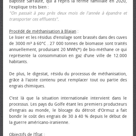
Baptiste Sarraute, qui a repris la ferme familiale en 2020,
l'explique très bien :
"On passait à peu près deux mois de l'année à épandre et
transporter ces effluents"
.
Procédé de méthanisation à Blajan
:
Le lisier et les résidus d'ensilage sont brassés dans des cuves
de 3000 m³ à 60°C . 27 000 tonnes de biomasse sont traités
annuellement, produisant 20 MWh(*) de bio-méthane ce qui
représente la consommation en gaz d'une ville de 12.000
habitants.
De plus, le digestat, résidu du processus de méthanisation,
grâce à l'azote contenu peut remplacer tout ou partie des
engrais chimiques.
C'est là que la situation internationale intervient dans le
processus. Les pays du Golfe étant les premiers producteurs
d'engrais au monde, le blocage du détroit d'Ormuz a fait
bondir le coût des engrais de 30 à 40 % depuis le début de
la guerre américano-iranienne.
Objectifs de l’État
: