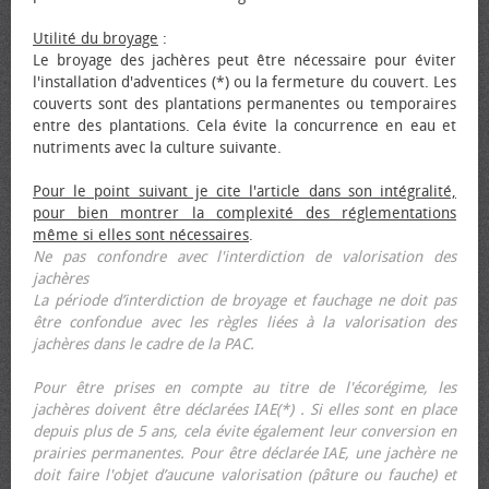
Utilité du broyage
:
Le broyage des jachères peut être nécessaire pour éviter
l'installation d'adventices (*) ou la fermeture du couvert. Les
couverts sont des plantations permanentes ou temporaires
entre des plantations. Cela évite la concurrence en eau et
nutriments avec la culture suivante.
Pour le point suivant je cite l'article dans son intégralité,
pour bien montrer la complexité des réglementations
même si elles sont nécessaires
.
Ne pas confondre avec l'interdiction de valorisation des
jachères
La période d’interdiction de broyage et fauchage ne doit pas
être confondue avec les règles liées à la valorisation des
jachères dans le cadre de la PAC.
Pour être prises en compte au titre de l'écorégime, les
jachères doivent être déclarées IAE(*) . Si elles sont en place
depuis plus de 5 ans, cela évite également leur conversion en
prairies permanentes. Pour être déclarée IAE, une jachère ne
doit faire l'objet d’aucune valorisation (pâture ou fauche) et