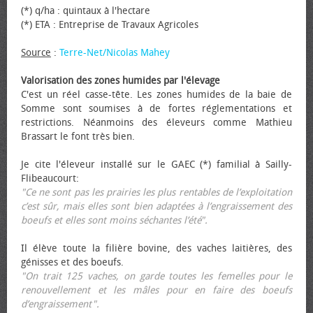
(*) q/ha : quintaux à l'hectare
(*) ETA : Entreprise de Travaux Agricoles
Source
:
Terre-Net/Nicolas Mahey
Valorisation des zones humides par l'élevage
C'est un réel casse-tête. Les zones humides de la baie de
Somme sont soumises à de fortes réglementations et
restrictions. Néanmoins des éleveurs comme Mathieu
Brassart le font très bien.
Je cite l'éleveur installé sur le GAEC (*) familial à Sailly-
Flibeaucourt:
"Ce ne sont pas les prairies les plus rentables de l’exploitation
c’est sûr, mais elles sont bien adaptées à l’engraissement des
bœufs et elles sont moins séchantes l’été".
Il élève toute la filière bovine, des vaches laitières, des
génisses et des bœufs.
"On trait 125 vaches, on garde toutes les femelles pour le
renouvellement et les mâles pour en faire des bœufs
d’engraissement".