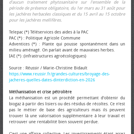
d'aucun traitement phytosanitaire sur l'ensemble de la
période de présence obligatoire, du 1er mars au 31 août pour
les jachères herbacées classiques et du 15 avril au 15 octobre
pour les jachères mellifères.
Telepac (*) Téléservices des aides à la PAC
PAC (*) : Politique Agricole Commune
Adventices (*) : Plante qui pousse spontanément dans un
milieu aménagé. On parlait avant de mauvaises herbes.
IAE (*) :(infrastructures agroécologiques)
Source : Réussir / Marie-Christine Bidault
https://www.reussir.fr/grandes-cultures/broyage-des-
jacheres-quelles-dates-dinterdiction-en-2026
Méthanisation et crise pétrolière
La méthanisation est un procédé permettant d'obtenir du
biogaz à partir des lisiers ou des résidus de récoltes. Ce n'est
pas le métier de base des agriculteurs mais ils peuvent
trouver là une valorisation supplémentaire à leur travail et
retrouver une rentabilité bien souvent perdue.
C'est une affaire collective. Les investissements étant assez