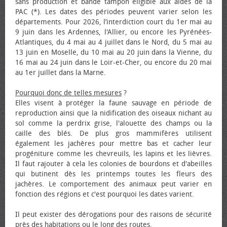
sans production et bande tampon éligible aux aides de la
PAC (*). Les dates des périodes peuvent varier selon les
départements. Pour 2026, l’interdiction court du 1er mai au
9 juin dans les Ardennes, l'Allier, ou encore les Pyrénées-
Atlantiques, du 4 mai au 4 juillet dans le Nord, du 5 mai au
13 juin en Moselle, du 10 mai au 20 juin dans la Vienne, du
16 mai au 24 juin dans le Loir-et-Cher, ou encore du 20 mai
au 1er juillet dans la Marne.
Pourquoi donc de telles mesures
?
Elles visent à protéger la faune sauvage en période de
reproduction ainsi que la nidification des oiseaux nichant au
sol comme la perdrix grise, l'alouette des champs ou la
caille des blés. De plus gros mammifères utilisent
également les jachères pour mettre bas et cacher leur
progéniture comme les chevreuils, les lapins et les lièvres.
Il faut rajouter à cela les colonies de bourdons et d'abeilles
qui butinent dès les printemps toutes les fleurs des
jachères. Le comportement des animaux peut varier en
fonction des régions et c'est pourquoi les dates varient.
Il peut exister des dérogations pour des raisons de sécurité
près des habitations ou le long des routes.