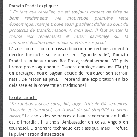
Romain Prodel explique :
" En tant que céréalier, on est toujours content de faire de
bons rendements. Ma motivation première reste
économique, mais je trouve aussi gratifiant d’aller au bout du
processus de transformation. À mon avis, il faut arrêter la
course aux rendements et miser davantage sur la
commercialisation pour mieux maîtriser ses prix."
Là aussi on est loin du paysan bourrin que certains aiment à
décrire lorsqu'ils sortent de leur "grande ville", Romain
Prodel a un beau cursus. Bac Pro agroéquipement, BTS puis
licence pro en agronomie. D'abord employé dans une ETA (*)
en Bretagne, notre paysan décide de retrouver son terroir
natal. De retour au pays, il reprend une exploitation en bio
délaissée et la convertit en traditionnel.
Je cite l'article
:
"Sa rotation associe colza, blé, orge, triticale G4 semences,
féverole et tournesol, en travail du sol simplifié et semis
direct."
Le choix des semences à haut rendement en huile
est primordial. Il a choisi Ambassador en colza, Angelo en
tournesol. L'itinéraire technique est classique mais il refuse
la pulvérisation d'insecticide.