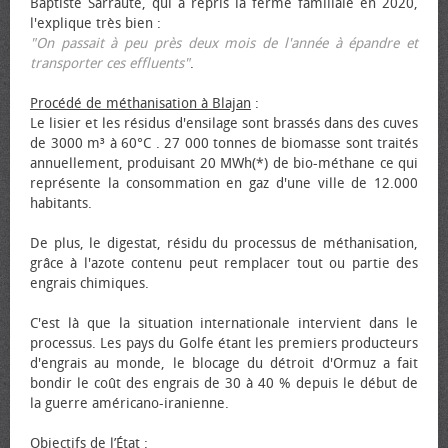
Baptiste Sarraute, qui a repris la ferme familiale en 2020,
l'explique très bien :
"On passait à peu près deux mois de l'année à épandre et
transporter ces effluents"
.
Procédé de méthanisation à Blajan
:
Le lisier et les résidus d'ensilage sont brassés dans des cuves
de 3000 m³ à 60°C . 27 000 tonnes de biomasse sont traités
annuellement, produisant 20 MWh(*) de bio-méthane ce qui
représente la consommation en gaz d'une ville de 12.000
habitants.
De plus, le digestat, résidu du processus de méthanisation,
grâce à l'azote contenu peut remplacer tout ou partie des
engrais chimiques.
C'est là que la situation internationale intervient dans le
processus. Les pays du Golfe étant les premiers producteurs
d'engrais au monde, le blocage du détroit d'Ormuz a fait
bondir le coût des engrais de 30 à 40 % depuis le début de
la guerre américano-iranienne.
Objectifs de l’État
: