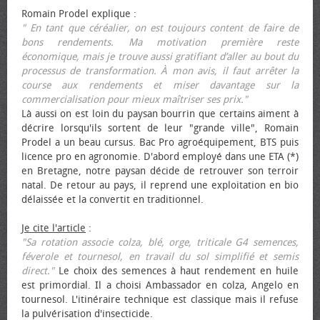
Romain Prodel explique :
" En tant que céréalier, on est toujours content de faire de
bons rendements. Ma motivation première reste
économique, mais je trouve aussi gratifiant d’aller au bout du
processus de transformation. À mon avis, il faut arrêter la
course aux rendements et miser davantage sur la
commercialisation pour mieux maîtriser ses prix."
Là aussi on est loin du paysan bourrin que certains aiment à
décrire lorsqu'ils sortent de leur "grande ville", Romain
Prodel a un beau cursus. Bac Pro agroéquipement, BTS puis
licence pro en agronomie. D'abord employé dans une ETA (*)
en Bretagne, notre paysan décide de retrouver son terroir
natal. De retour au pays, il reprend une exploitation en bio
délaissée et la convertit en traditionnel.
Je cite l'article
:
"Sa rotation associe colza, blé, orge, triticale G4 semences,
féverole et tournesol, en travail du sol simplifié et semis
direct."
Le choix des semences à haut rendement en huile
est primordial. Il a choisi Ambassador en colza, Angelo en
tournesol. L'itinéraire technique est classique mais il refuse
la pulvérisation d'insecticide.