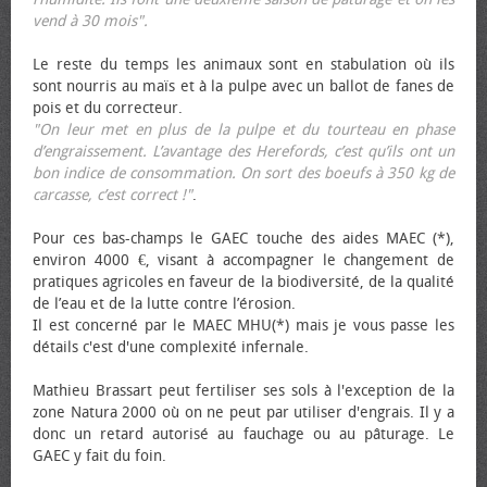
vend à 30 mois".
Le reste du temps les animaux sont en stabulation où ils
sont nourris au maïs et à la pulpe avec un ballot de fanes de
pois et du correcteur.
"On leur met en plus de la pulpe et du tourteau en phase
d’engraissement. L’avantage des Herefords, c’est qu’ils ont un
bon indice de consommation. On sort des bœufs à 350 kg de
carcasse, c’est correct !"
.
Pour ces bas-champs le GAEC touche des aides MAEC (*),
environ 4000 €, visant à accompagner le changement de
pratiques agricoles en faveur de la biodiversité, de la qualité
de l’eau et de la lutte contre l’érosion.
Il est concerné par le MAEC MHU(*) mais je vous passe les
détails c'est d'une complexité infernale.
Mathieu Brassart peut fertiliser ses sols à l'exception de la
zone Natura 2000 où on ne peut par utiliser d'engrais. Il y a
donc un retard autorisé au fauchage ou au pâturage. Le
GAEC y fait du foin.