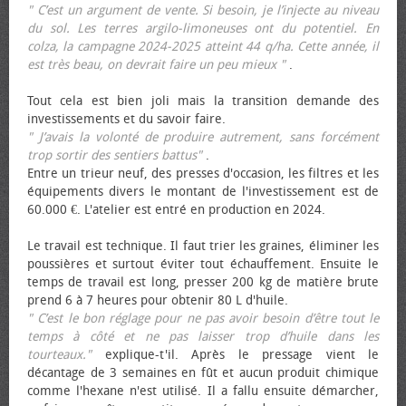
" C’est un argument de vente. Si besoin, je l’injecte au niveau
du sol. Les terres argilo-limoneuses ont du potentiel. En
colza, la campagne 2024-2025 atteint 44 q/ha. Cette année, il
est très beau, on devrait faire un peu mieux "
.
Tout cela est bien joli mais la transition demande des
investissements et du savoir faire.
" J’avais la volonté de produire autrement, sans forcément
trop sortir des sentiers battus"
.
Entre un trieur neuf, des presses d'occasion, les filtres et les
équipements divers le montant de l'investissement est de
60.000 €. L'atelier est entré en production en 2024.
Le travail est technique. Il faut trier les graines, éliminer les
poussières et surtout éviter tout échauffement. Ensuite le
temps de travail est long, presser 200 kg de matière brute
prend 6 à 7 heures pour obtenir 80 L d'huile.
" C’est le bon réglage pour ne pas avoir besoin d’être tout le
temps à côté et ne pas laisser trop d’huile dans les
tourteaux."
explique-t'il. Après le pressage vient le
décantage de 3 semaines en fût et aucun produit chimique
comme l'hexane n'est utilisé. Il a fallu ensuite démarcher,