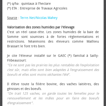
(*) q/ha : quintaux à l'hectare
(*) ETA : Entreprise de Travaux Agricoles
Source
:
Terre-Net/Nicolas Mahey
Valorisation des zones humides par l'élevage
C'est un réel casse-tête. Les zones humides de la baie de
Somme sont soumises à de fortes réglementations et
restrictions. Néanmoins des éleveurs comme Mathieu
Brassart le font très bien.
Je cite l'éleveur installé sur le GAEC (*) familial à Sailly-
Flibeaucourt:
"Ce ne sont pas les prairies les plus rentables de l’exploitation
c’est sûr, mais elles sont bien adaptées à l’engraissement des
bœufs et elles sont moins séchantes l’été".
Il élève toute la filière bovine, des vaches laitières, des
génisses et des bœufs.
"On trait 125 vaches, on garde toutes les femelles pour le
renouvellement et les mâles pour en faire des bœufs
d’engraissement".