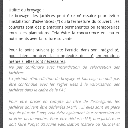
Utilité du broyage
:
Le broyage des jachères peut être nécessaire pour éviter
l'installation d'adventices (*) ou la fermeture du couvert. Les
couverts sont des plantations permanentes ou temporaires
entre des plantations. Cela évite la concurrence en eau et
nutriments avec la culture suivante.
Pour le point suivant je cite l'article dans son intégralité,
pour bien montrer la complexité des réglementations
même si elles sont nécessaires
.
Ne pas confondre avec l'interdiction de valorisation des
jachères
La période d’interdiction de broyage et fauchage ne doit pas
être confondue avec les règles liées à la valorisation des
jachères dans le cadre de la PAC.
Pour être prises en compte au titre de l'écorégime, les
jachères doivent être déclarées IAE(*) . Si elles sont en place
depuis plus de 5 ans, cela évite également leur conversion en
prairies permanentes. Pour être déclarée IAE, une jachère ne
doit faire l'objet d’aucune valorisation (pâture ou fauche) et