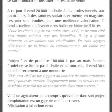
se faire connaître, constituer un réseau de vente.
A ce jour il vend 20.000 L d'huile à des professionnels, aux
particuliers, à des cantines scolaires et même en magasins.
Les prix sont étudiés pour une meilleure valorisation. Il
tend actuellement à vendre ses huiles en bidon de 5 litres
"Pour les clients le prix est moins cher, 4 €/l, et de mon côté
c’est moins coûteux que des bouteilles. II n’y a qu’une
étiquette, et les bidons sont réutilisables. En trois voyages
aller-retour de la ferme au consommateur, un bidon est
amorti."
L'objectif et de produire 100.000 L par an mais Romain
Prodel ne se limite pas à l'huile et au tourteau, il vend 30 t
de blé directement à une minoterie.
"Oui, c’est réaliste par rapport au nombre de consommateurs
que je pourrais toucher. L’engouement pour les circuits courts
se vérifie et je n’ai pas de concurrents dans mon secteur."
Voilà un agriculteur qui a compris qu'évoluer dans son projet
d'exploitation est un gage de meilleur revenu
Félicitation à lui et bon vent/