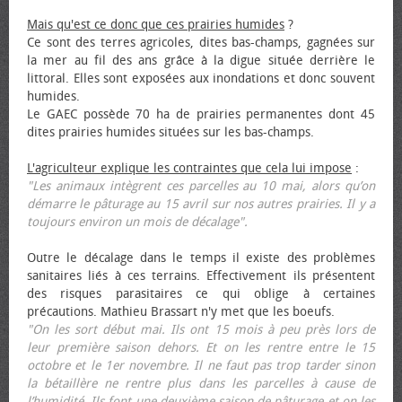
Mais qu'est ce donc que ces prairies humides
?
Ce sont des terres agricoles, dites bas-champs, gagnées sur
la mer au fil des ans grâce à la digue située derrière le
littoral. Elles sont exposées aux inondations et donc souvent
humides.
Le GAEC possède 70 ha de prairies permanentes dont 45
dites prairies humides situées sur les bas-champs.
L'agriculteur explique les contraintes que cela lui impose
:
"Les animaux intègrent ces parcelles au 10 mai, alors qu’on
démarre le pâturage au 15 avril sur nos autres prairies. Il y a
toujours environ un mois de décalage".
Outre le décalage dans le temps il existe des problèmes
sanitaires liés à ces terrains. Effectivement ils présentent
des risques parasitaires ce qui oblige à certaines
précautions. Mathieu Brassart n'y met que les bœufs.
"On les sort début mai. Ils ont 15 mois à peu près lors de
leur première saison dehors. Et on les rentre entre le 15
octobre et le 1er novembre. Il ne faut pas trop tarder sinon
la bétaillère ne rentre plus dans les parcelles à cause de
l’humidité. Ils font une deuxième saison de pâturage et on les