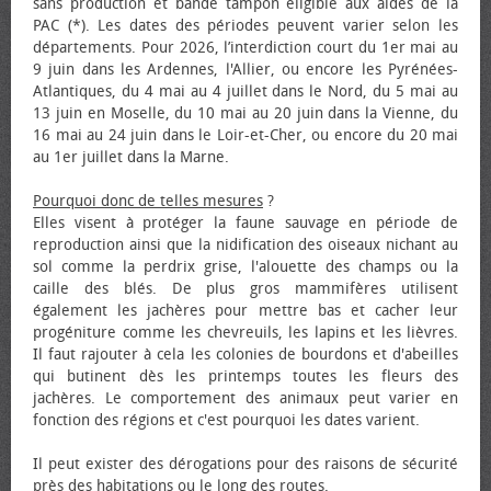
sans production et bande tampon éligible aux aides de la
PAC (*). Les dates des périodes peuvent varier selon les
départements. Pour 2026, l’interdiction court du 1er mai au
9 juin dans les Ardennes, l'Allier, ou encore les Pyrénées-
Atlantiques, du 4 mai au 4 juillet dans le Nord, du 5 mai au
13 juin en Moselle, du 10 mai au 20 juin dans la Vienne, du
16 mai au 24 juin dans le Loir-et-Cher, ou encore du 20 mai
au 1er juillet dans la Marne.
Pourquoi donc de telles mesures
?
Elles visent à protéger la faune sauvage en période de
reproduction ainsi que la nidification des oiseaux nichant au
sol comme la perdrix grise, l'alouette des champs ou la
caille des blés. De plus gros mammifères utilisent
également les jachères pour mettre bas et cacher leur
progéniture comme les chevreuils, les lapins et les lièvres.
Il faut rajouter à cela les colonies de bourdons et d'abeilles
qui butinent dès les printemps toutes les fleurs des
jachères. Le comportement des animaux peut varier en
fonction des régions et c'est pourquoi les dates varient.
Il peut exister des dérogations pour des raisons de sécurité
près des habitations ou le long des routes.