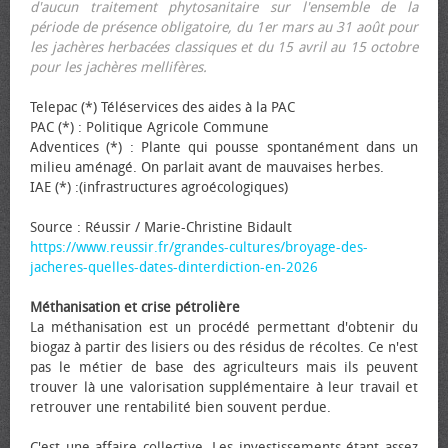
d'aucun traitement phytosanitaire sur l'ensemble de la
période de présence obligatoire, du 1er mars au 31 août pour
les jachères herbacées classiques et du 15 avril au 15 octobre
pour les jachères mellifères.
Telepac (*) Téléservices des aides à la PAC
PAC (*) : Politique Agricole Commune
Adventices (*) : Plante qui pousse spontanément dans un
milieu aménagé. On parlait avant de mauvaises herbes.
IAE (*) :(infrastructures agroécologiques)
Source : Réussir / Marie-Christine Bidault
https://www.reussir.fr/grandes-cultures/broyage-des-
jacheres-quelles-dates-dinterdiction-en-2026
Méthanisation et crise pétrolière
La méthanisation est un procédé permettant d'obtenir du
biogaz à partir des lisiers ou des résidus de récoltes. Ce n'est
pas le métier de base des agriculteurs mais ils peuvent
trouver là une valorisation supplémentaire à leur travail et
retrouver une rentabilité bien souvent perdue.
C'est une affaire collective. Les investissements étant assez