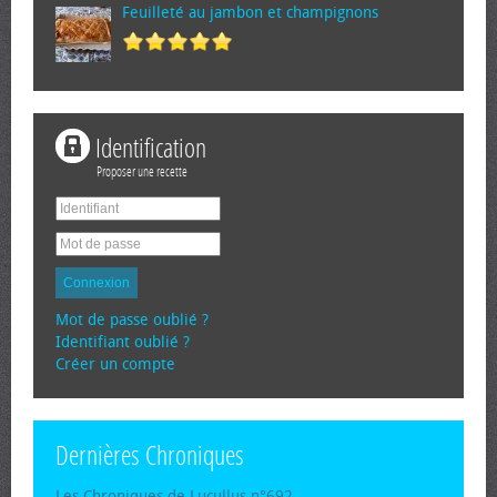
Feuilleté au jambon et champignons
Identification
Proposer une recette
Connexion
Mot de passe oublié ?
Identifiant oublié ?
Créer un compte
Dernières Chroniques
Les Chroniques de Lucullus n°692