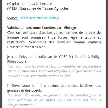
(*) q/ha : quintaux à l'hectare
(*) ETA : Entreprise de Travaux Agricoles
Source
:
Terre-Net/Nicolas Mahey
Valorisation des zones humides par l'élevage
C'est un réel casse-tête. Les zones humides de la baie de
Somme sont soumises à de fortes réglementations et
restrictions. Néanmoins des éleveurs comme Mathieu
Brassart le font très bien.
Je cite l'éleveur installé sur le GAEC (*) familial à Sailly-
Flibeaucourt:
"Ce ne sont pas les prairies les plus rentables de l’exploitation
c’est sûr, mais elles sont bien adaptées à l’engraissement des
bœufs et elles sont moins séchantes l’été".
Il élève toute la filière bovine, des vaches laitières, des
génisses et des bœufs.
"On trait 125 vaches, on garde toutes les femelles pour le
renouvellement et les mâles pour en faire des bœufs
d’engraissement".