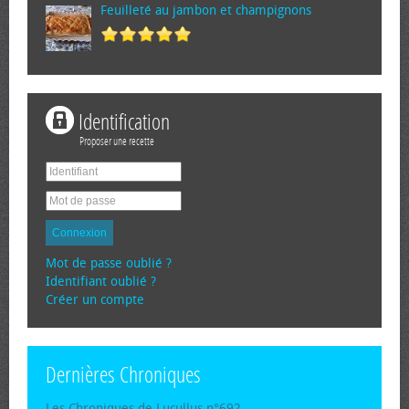
Feuilleté au jambon et champignons
Identification
Proposer une recette
Connexion
Mot de passe oublié ?
Identifiant oublié ?
Créer un compte
Dernières Chroniques
Les Chroniques de Lucullus n°692