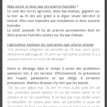
Mais qu'est ce donc que ces prairies humides
?
Ce sont des terres agricoles, dites bas-champs, gagnées sur
la mer au fil des ans grâce à la digue située derrière le
littoral. Elles sont exposées aux inondations et donc souvent
humides.
Le GAEC possède 70 ha de prairies permanentes dont 45
dites prairies humides situées sur les bas-champs.
L'agriculteur explique les contraintes que cela lui impose
:
"Les animaux intègrent ces parcelles au 10 mai, alors qu’on
démarre le pâturage au 15 avril sur nos autres prairies. Il y a
toujours environ un mois de décalage".
Outre le décalage dans le temps il existe des problèmes
sanitaires liés à ces terrains. Effectivement ils présentent
des risques parasitaires ce qui oblige à certaines
précautions. Mathieu Brassart n'y met que les bœufs.
"On les sort début mai. Ils ont 15 mois à peu près lors de
leur première saison dehors. Et on les rentre entre le 15
octobre et le 1er novembre. Il ne faut pas trop tarder sinon
la bétaillère ne rentre plus dans les parcelles à cause de
l’humidité. Ils font une deuxième saison de pâturage et on les