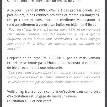
se faire connaître, constituer un réseau de vente.
A ce jour il vend 20.000 L d'huile à des professionnels, aux
particuliers, à des cantines scolaires et même en magasins.
Les prix sont étudiés pour une meilleure valorisation. Il
tend actuellement à vendre ses huiles en bidon de 5 litres
"Pour les clients le prix est moins cher, 4 €/l, et de mon côté
c’est moins coûteux que des bouteilles. II n’y a qu’une
étiquette, et les bidons sont réutilisables. En trois voyages
aller-retour de la ferme au consommateur, un bidon est
amorti."
L'objectif et de produire 100.000 L par an mais Romain
Prodel ne se limite pas à l'huile et au tourteau, il vend 30 t
de blé directement à une minoterie.
"Oui, c’est réaliste par rapport au nombre de consommateurs
que je pourrais toucher. L’engouement pour les circuits courts
se vérifie et je n’ai pas de concurrents dans mon secteur."
Voilà un agriculteur qui a compris qu'évoluer dans son projet
d'exploitation est un gage de meilleur revenu
Félicitation à lui et bon vent/