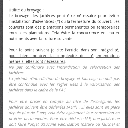
Utilité du broyage
:
Le broyage des jachères peut être nécessaire pour éviter
l'installation d'adventices (*) ou la fermeture du couvert. Les
couverts sont des plantations permanentes ou temporaires
entre des plantations. Cela évite la concurrence en eau et
nutriments avec la culture suivante.
Pour le point suivant je cite l'article dans son intégralité,
pour bien montrer la complexité des réglementations
même si elles sont nécessaires
.
Ne pas confondre avec l'interdiction de valorisation des
jachères
La période d’interdiction de broyage et fauchage ne doit pas
être confondue avec les règles liées à la valorisation des
jachères dans le cadre de la PAC.
Pour être prises en compte au titre de l'écorégime, les
jachères doivent être déclarées IAE(*) . Si elles sont en place
depuis plus de 5 ans, cela évite également leur conversion en
prairies permanentes. Pour être déclarée IAE, une jachère ne
doit faire l'objet d’aucune valorisation (pâture ou fauche) et