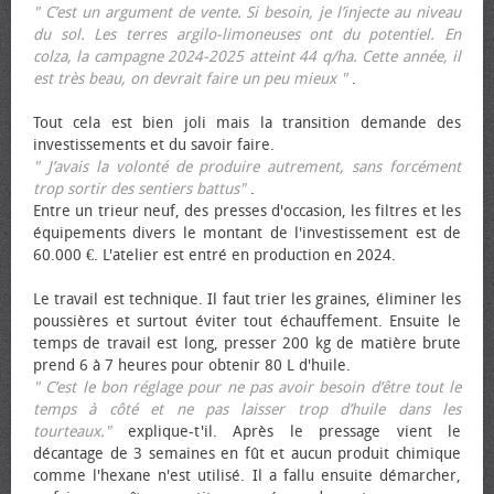
" C’est un argument de vente. Si besoin, je l’injecte au niveau
du sol. Les terres argilo-limoneuses ont du potentiel. En
colza, la campagne 2024-2025 atteint 44 q/ha. Cette année, il
est très beau, on devrait faire un peu mieux "
.
Tout cela est bien joli mais la transition demande des
investissements et du savoir faire.
" J’avais la volonté de produire autrement, sans forcément
trop sortir des sentiers battus"
.
Entre un trieur neuf, des presses d'occasion, les filtres et les
équipements divers le montant de l'investissement est de
60.000 €. L'atelier est entré en production en 2024.
Le travail est technique. Il faut trier les graines, éliminer les
poussières et surtout éviter tout échauffement. Ensuite le
temps de travail est long, presser 200 kg de matière brute
prend 6 à 7 heures pour obtenir 80 L d'huile.
" C’est le bon réglage pour ne pas avoir besoin d’être tout le
temps à côté et ne pas laisser trop d’huile dans les
tourteaux."
explique-t'il. Après le pressage vient le
décantage de 3 semaines en fût et aucun produit chimique
comme l'hexane n'est utilisé. Il a fallu ensuite démarcher,