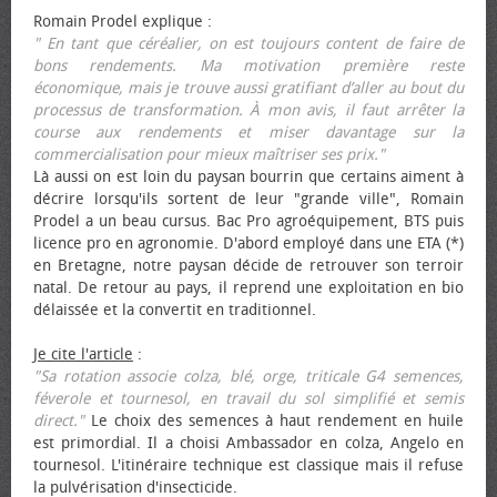
Romain Prodel explique :
" En tant que céréalier, on est toujours content de faire de
bons rendements. Ma motivation première reste
économique, mais je trouve aussi gratifiant d’aller au bout du
processus de transformation. À mon avis, il faut arrêter la
course aux rendements et miser davantage sur la
commercialisation pour mieux maîtriser ses prix."
Là aussi on est loin du paysan bourrin que certains aiment à
décrire lorsqu'ils sortent de leur "grande ville", Romain
Prodel a un beau cursus. Bac Pro agroéquipement, BTS puis
licence pro en agronomie. D'abord employé dans une ETA (*)
en Bretagne, notre paysan décide de retrouver son terroir
natal. De retour au pays, il reprend une exploitation en bio
délaissée et la convertit en traditionnel.
Je cite l'article
:
"Sa rotation associe colza, blé, orge, triticale G4 semences,
féverole et tournesol, en travail du sol simplifié et semis
direct."
Le choix des semences à haut rendement en huile
est primordial. Il a choisi Ambassador en colza, Angelo en
tournesol. L'itinéraire technique est classique mais il refuse
la pulvérisation d'insecticide.