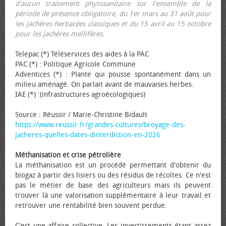
d'aucun traitement phytosanitaire sur l'ensemble de la
période de présence obligatoire, du 1er mars au 31 août pour
les jachères herbacées classiques et du 15 avril au 15 octobre
pour les jachères mellifères.
Telepac (*) Téléservices des aides à la PAC
PAC (*) : Politique Agricole Commune
Adventices (*) : Plante qui pousse spontanément dans un
milieu aménagé. On parlait avant de mauvaises herbes.
IAE (*) :(infrastructures agroécologiques)
Source : Réussir / Marie-Christine Bidault
https://www.reussir.fr/grandes-cultures/broyage-des-
jacheres-quelles-dates-dinterdiction-en-2026
Méthanisation et crise pétrolière
La méthanisation est un procédé permettant d'obtenir du
biogaz à partir des lisiers ou des résidus de récoltes. Ce n'est
pas le métier de base des agriculteurs mais ils peuvent
trouver là une valorisation supplémentaire à leur travail et
retrouver une rentabilité bien souvent perdue.
C'est une affaire collective. Les investissements étant assez