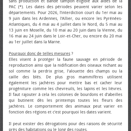
sans production et bande tampon éligible aux aides de la
PAC (*). Les dates des périodes peuvent varier selon les
départements. Pour 2026, l’interdiction court du 1er mai au
9 juin dans les Ardennes, l'Allier, ou encore les Pyrénées-
Atlantiques, du 4 mai au 4 juillet dans le Nord, du 5 mai au
13 juin en Moselle, du 10 mai au 20 juin dans la Vienne, du
16 mai au 24 juin dans le Loir-et-Cher, ou encore du 20 mai
au 1er juillet dans la Marne.
Pourquoi donc de telles mesures
?
Elles visent à protéger la faune sauvage en période de
reproduction ainsi que la nidification des oiseaux nichant au
sol comme la perdrix grise, l'alouette des champs ou la
caille des blés. De plus gros mammifères utilisent
également les jachères pour mettre bas et cacher leur
progéniture comme les chevreuils, les lapins et les lièvres.
Il faut rajouter à cela les colonies de bourdons et d'abeilles
qui butinent dès les printemps toutes les fleurs des
jachères. Le comportement des animaux peut varier en
fonction des régions et c'est pourquoi les dates varient.
Il peut exister des dérogations pour des raisons de sécurité
près des habitations ou le long des routes.