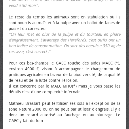
vend à 30 mois".
Le reste du temps les animaux sont en stabulation où ils
sont nourris au maïs et à la pulpe avec un ballot de fanes de
pois et du correcteur.
"On leur met en plus de la pulpe et du tourteau en phase
d’engraissement. L’avantage des Herefords, c’est qu’ils ont un
bon indice de consommation. On sort des bœufs à 350 kg de
carcasse, c’est correct !"
.
Pour ces bas-champs le GAEC touche des aides MAEC (*),
environ 4000 €, visant à accompagner le changement de
pratiques agricoles en faveur de la biodiversité, de la qualité
de l’eau et de la lutte contre l’érosion.
Il est concerné par le MAEC MHU(*) mais je vous passe les
détails c'est d'une complexité infernale.
Mathieu Brassart peut fertiliser ses sols à l'exception de la
zone Natura 2000 où on ne peut par utiliser d'engrais. Il y a
donc un retard autorisé au fauchage ou au pâturage. Le
GAEC y fait du foin.