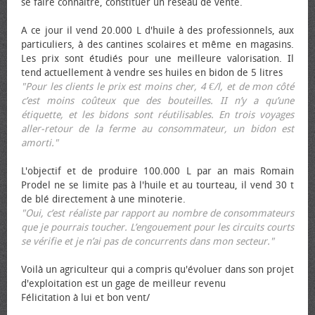
se faire connaître, constituer un réseau de vente.
A ce jour il vend 20.000 L d'huile à des professionnels, aux
particuliers, à des cantines scolaires et même en magasins.
Les prix sont étudiés pour une meilleure valorisation. Il
tend actuellement à vendre ses huiles en bidon de 5 litres
"Pour les clients le prix est moins cher, 4 €/l, et de mon côté
c’est moins coûteux que des bouteilles. II n’y a qu’une
étiquette, et les bidons sont réutilisables. En trois voyages
aller-retour de la ferme au consommateur, un bidon est
amorti."
L'objectif et de produire 100.000 L par an mais Romain
Prodel ne se limite pas à l'huile et au tourteau, il vend 30 t
de blé directement à une minoterie.
"Oui, c’est réaliste par rapport au nombre de consommateurs
que je pourrais toucher. L’engouement pour les circuits courts
se vérifie et je n’ai pas de concurrents dans mon secteur."
Voilà un agriculteur qui a compris qu'évoluer dans son projet
d'exploitation est un gage de meilleur revenu
Félicitation à lui et bon vent/