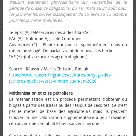
d'aucun traitement phytosanitaire sur l'ensemble de la
période de présence obligatoire, du 1er mars au 31 août pour
les jachères herbacées classiques et du 15 avril au 15 octobre
pour les jachères mellifères.
Telepac (*) Téléservices des aides à la PAC
PAC (*) : Politique Agricole Commune
Adventices (*) : Plante qui pousse spontanément dans un
milieu aménagé. On parlait avant de mauvaises herbes.
IAE (*) :(infrastructures agroécologiques)
Source : Réussir / Marie-Christine Bidault
https://www.reussir.fr/grandes-cultures/broyage-des-
jacheres-quelles-dates-dinterdiction-en-2026
Méthanisation et crise pétrolière
La méthanisation est un procédé permettant d'obtenir du
biogaz à partir des lisiers ou des résidus de récoltes. Ce n'est
pas le métier de base des agriculteurs mais ils peuvent
trouver là une valorisation supplémentaire à leur travail et
retrouver une rentabilité bien souvent perdue.
C'est une affaire collective. Les investissements étant assez