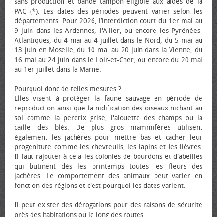
sans production et bande tampon éligible aux aides de la
PAC (*). Les dates des périodes peuvent varier selon les
départements. Pour 2026, l’interdiction court du 1er mai au
9 juin dans les Ardennes, l'Allier, ou encore les Pyrénées-
Atlantiques, du 4 mai au 4 juillet dans le Nord, du 5 mai au
13 juin en Moselle, du 10 mai au 20 juin dans la Vienne, du
16 mai au 24 juin dans le Loir-et-Cher, ou encore du 20 mai
au 1er juillet dans la Marne.
Pourquoi donc de telles mesures
?
Elles visent à protéger la faune sauvage en période de
reproduction ainsi que la nidification des oiseaux nichant au
sol comme la perdrix grise, l'alouette des champs ou la
caille des blés. De plus gros mammifères utilisent
également les jachères pour mettre bas et cacher leur
progéniture comme les chevreuils, les lapins et les lièvres.
Il faut rajouter à cela les colonies de bourdons et d'abeilles
qui butinent dès les printemps toutes les fleurs des
jachères. Le comportement des animaux peut varier en
fonction des régions et c'est pourquoi les dates varient.
Il peut exister des dérogations pour des raisons de sécurité
près des habitations ou le long des routes.