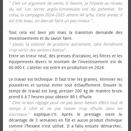
" C’est un argument de vente. Si besoin, je l’injecte au niveau
du sol. Les terres argilo-limoneuses ont du potentiel. En
colza, la campagne 2024-2025 atteint 44 q/ha. Cette année, il
est très beau, on devrait faire un peu mieux "
.
Tout cela est bien joli mais la transition demande des
investissements et du savoir faire.
" J’avais la volonté de produire autrement, sans forcément
trop sortir des sentiers battus"
.
Entre un trieur neuf, des presses d'occasion, les filtres et les
équipements divers le montant de l'investissement est de
60.000 €. L'atelier est entré en production en 2024.
Le travail est technique. Il faut trier les graines, éliminer les
poussières et surtout éviter tout échauffement. Ensuite le
temps de travail est long, presser 200 kg de matière brute
prend 6 à 7 heures pour obtenir 80 L d'huile.
" C’est le bon réglage pour ne pas avoir besoin d’être tout le
temps à côté et ne pas laisser trop d’huile dans les
tourteaux."
explique-t'il. Après le pressage vient le
décantage de 3 semaines en fût et aucun produit chimique
comme l'hexane n'est utilisé. Il a fallu ensuite démarcher,