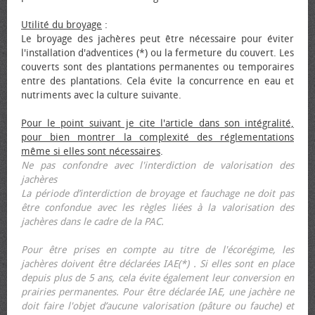
Utilité du broyage
:
Le broyage des jachères peut être nécessaire pour éviter
l'installation d'adventices (*) ou la fermeture du couvert. Les
couverts sont des plantations permanentes ou temporaires
entre des plantations. Cela évite la concurrence en eau et
nutriments avec la culture suivante.
Pour le point suivant je cite l'article dans son intégralité,
pour bien montrer la complexité des réglementations
même si elles sont nécessaires
.
Ne pas confondre avec l'interdiction de valorisation des
jachères
La période d’interdiction de broyage et fauchage ne doit pas
être confondue avec les règles liées à la valorisation des
jachères dans le cadre de la PAC.
Pour être prises en compte au titre de l'écorégime, les
jachères doivent être déclarées IAE(*) . Si elles sont en place
depuis plus de 5 ans, cela évite également leur conversion en
prairies permanentes. Pour être déclarée IAE, une jachère ne
doit faire l'objet d’aucune valorisation (pâture ou fauche) et