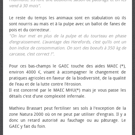
vend à 30 mois".
Le reste du temps les animaux sont en stabulation où ils
sont nourris au maïs et à la pulpe avec un ballot de fanes de
pois et du correcteur.
"On leur met en plus de la pulpe et du tourteau en phase
d’engraissement. L’avantage des Herefords, c’est qu’ils ont un
bon indice de consommation. On sort des bœufs à 350 kg de
carcasse, c’est correct !"
.
Pour ces bas-champs le GAEC touche des aides MAEC (*),
environ 4000 €, visant à accompagner le changement de
pratiques agricoles en faveur de la biodiversité, de la qualité
de l’eau et de la lutte contre l’érosion.
Il est concerné par le MAEC MHU(*) mais je vous passe les
détails c'est d'une complexité infernale.
Mathieu Brassart peut fertiliser ses sols à l'exception de la
zone Natura 2000 où on ne peut par utiliser d'engrais. Il y a
donc un retard autorisé au fauchage ou au pâturage. Le
GAEC y fait du foin.