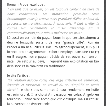
Romain Prodel explique :
" En tant que céréalier, on est toujours content de faire de
bons rendements. Ma motivation première reste
économique, mais je trouve aussi gratifiant d’aller au bout du
processus de transformation. À mon avis, il faut arrêter la
course aux rendements et miser davantage sur la
commercialisation pour mieux maîtriser ses prix."
Là aussi on est loin du paysan bourrin que certains aiment à
décrire lorsqu'ils sortent de leur "grande ville", Romain
Prodel a un beau cursus. Bac Pro agroéquipement, BTS puis
licence pro en agronomie. D'abord employé dans une ETA (*)
en Bretagne, notre paysan décide de retrouver son terroir
natal. De retour au pays, il reprend une exploitation en bio
délaissée et la convertit en traditionnel.
Je cite l'article
:
"Sa rotation associe colza, blé, orge, triticale G4 semences,
féverole et tournesol, en travail du sol simplifié et semis
direct."
Le choix des semences à haut rendement en huile
est primordial. Il a choisi Ambassador en colza, Angelo en
tournesol. L'itinéraire technique est classique mais il refuse
la pulvérisation d'insecticide.