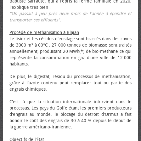
Baptiste Sarraute, qui a repris la ferme familiale en 2020,
l'explique très bien :
"On passait à peu près deux mois de l'année à épandre et
transporter ces effluents"
.
Procédé de méthanisation à Blajan
:
Le lisier et les résidus d'ensilage sont brassés dans des cuves
de 3000 m³ à 60°C . 27 000 tonnes de biomasse sont traités
annuellement, produisant 20 MWh(*) de bio-méthane ce qui
représente la consommation en gaz d'une ville de 12.000
habitants.
De plus, le digestat, résidu du processus de méthanisation,
grâce à l'azote contenu peut remplacer tout ou partie des
engrais chimiques.
C'est là que la situation internationale intervient dans le
processus. Les pays du Golfe étant les premiers producteurs
d'engrais au monde, le blocage du détroit d'Ormuz a fait
bondir le coût des engrais de 30 à 40 % depuis le début de
la guerre américano-iranienne.
Objectifs de l’État
: