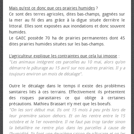
Mais qu'est ce donc que ces prairies humides
?
Ce sont des terres agricoles, dites bas-champs, gagnées sur
la mer au fil des ans grâce à la digue située derrière le
littoral. Elles sont exposées aux inondations et donc souvent
humides.
Le GAEC possède 70 ha de prairies permanentes dont 45
dites prairies humides situées sur les bas-champs.
L'agriculteur explique les contraintes que cela lui impose
:
"Les animaux intègrent ces parcelles au 10 mai, alors qu’on
démarre le pâturage au 15 avril sur nos autres prairies. Il y a
toujours environ un mois de décalage".
Outre le décalage dans le temps il existe des problèmes
sanitaires liés à ces terrains. Effectivement ils présentent
des risques parasitaires ce qui oblige à certaines
précautions. Mathieu Brassart n'y met que les bœufs.
"On les sort début mai. Ils ont 15 mois à peu près lors de
leur première saison dehors. Et on les rentre entre le 15
octobre et le 1er novembre. Il ne faut pas trop tarder sinon
la bétaillère ne rentre plus dans les parcelles à cause de
l’humidité. Ils font une deuxième saison de pâturage et on les