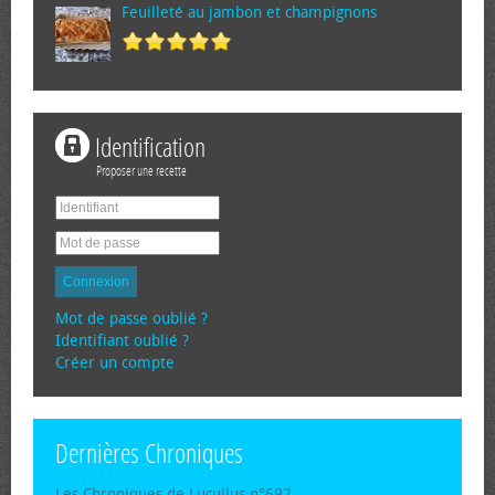
Feuilleté au jambon et champignons
Identification
Proposer une recette
Connexion
Mot de passe oublié ?
Identifiant oublié ?
Créer un compte
Dernières Chroniques
Les Chroniques de Lucullus n°692