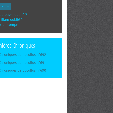
nexion
de passe oublié ?
ifiant oublié ?
r un compte
nières Chroniques
Chroniques de Lucullus n°692
Chroniques de Lucullus n°691
Chroniques de Lucullus n°690