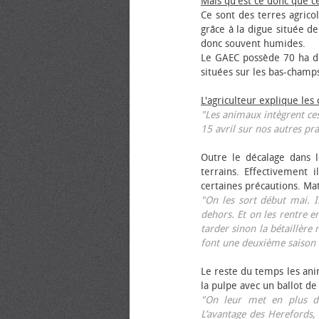
Mais qu'est ce donc que c
Ce sont des terres agrico
grâce à la digue située de
donc souvent humides.
Le GAEC possède 70 ha de
situées sur les bas-champ
L'agriculteur explique les
"Les animaux intègrent ces
15 avril sur nos autres pra
Outre le décalage dans l
terrains. Effectivement i
certaines précautions. Ma
"On les sort début mai. I
dehors. Et on les rentre e
tarder sinon la bétaillère 
font une deuxième saison 
Le reste du temps les anim
la pulpe avec un ballot de
"On leur met en plus de
L’avantage des Herefords,