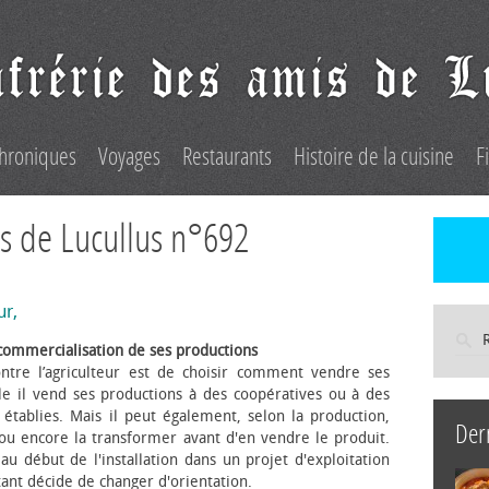
hroniques
Voyages
Restaurants
Histoire de la cuisine
F
s de Lucullus n°692
ur,
commercialisation de ses productions
ntre l’agriculteur est de choisir comment vendre ses
le il vend ses productions à des coopératives ou à des
s établies. Mais il peut également, selon la production,
Der
 ou encore la transformer avant d'en vendre le produit.
au début de l'installation dans un projet d'exploitation
itant décide de changer d'orientation.