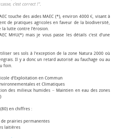
sse, c’est correct !"
.
EC touche des aides MAEC (*), environ 4000 €, visant à
t de pratiques agricoles en faveur de la biodiversité,
 la lutte contre l’érosion.
AEC MHU(*) mais je vous passe les détails c'est d'une
tiliser ses sols à l'exception de la zone Natura 2000 où
engrais. Il y a donc un retard autorisé au fauchage ou au
u foin.
icole d'Exploitation en Commun
nvironnementales et Climatiques
ion des milieux humides − Maintien en eau des zones
)
(80) en chiffres :
 de prairies permanentes
s laitières