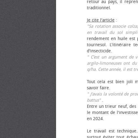
retour au pays, il repren
traditionnel.
Je cite l'article
:
"Sa rotation associe colza
en travail du sol simpli
rendement en huile est p
tournesol. L'itinéraire t
d'insecticide.
" C’est un argument de ven
argilo-limoneuses ont du
q/ha. Cette année, il est t
Tout cela est bien joli 
savoir faire.
" J’avais la volonté de pr
battus"
.
Entre un trieur neuf, des 
le montant de l'investiss
en 2024.
Le travail est technique.
surtout éviter tout échau