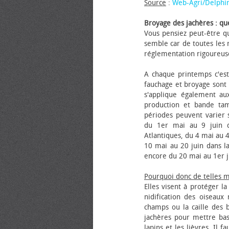
Source
:
Web-Agri/Delphi
Broyage des jachères : que
Vous pensiez peut-être qu
semble car de toutes les m
réglementation rigoureus
A chaque printemps c'est
fauchage et broyage sont i
s'applique également au
production et bande tam
périodes peuvent varier s
du 1er mai au 9 juin da
Atlantiques, du 4 mai au 4
10 mai au 20 juin dans la
encore du 20 mai au 1er j
Pourquoi donc de telles 
Elles visent à protéger l
nidification des oiseaux
champs ou la caille des 
jachères pour mettre bas
lapins et les lièvres. Il 