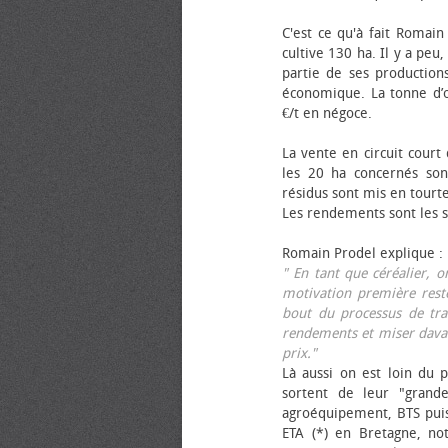
C'est ce qu'à fait Romain
cultive 130 ha. Il y a peu
partie de ses productions
économique. La tonne d’ol
€/t en négoce.
La vente en circuit court
les 20 ha concernés sont
résidus sont mis en tourt
Les rendements sont les su
Romain Prodel explique :
" En tant que céréalier, 
motivation première reste
bout du processus de tra
rendements et miser davan
prix."
Là aussi on est loin du p
sortent de leur "grand
agroéquipement, BTS pui
ETA (*) en Bretagne, no