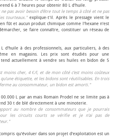
rend 6 à 7 heures pour obtenir 80 L d'huile.
r ne pas avoir besoin d’être tout le temps à côté et ne pas
les tourteaux."
explique-t'il. Après le pressage vient le
en fût et aucun produit chimique comme l'hexane n'est
e démarcher, se faire connaître, constituer un réseau de
L d'huile à des professionnels, aux particuliers, à des
même en magasins. Les prix sont étudiés pour une
Il tend actuellement à vendre ses huiles en bidon de 5
est moins cher, 4 €/l, et de mon côté c’est moins coûteux
 qu’une étiquette, et les bidons sont réutilisables. En trois
a ferme au consommateur, un bidon est amorti."
 100.000 L par an mais Romain Prodel ne se limite pas à
 vend 30 t de blé directement à une minoterie.
r rapport au nombre de consommateurs que je pourrais
our les circuits courts se vérifie et je n’ai pas de
eur."
 compris qu'évoluer dans son projet d'exploitation est un