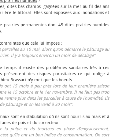
es prairies humides
?
les, dites bas-champs, gagnées sur la mer au fil des ans
rrière le littoral. Elles sont exposées aux inondations et
 prairies permanentes dont 45 dites prairies humides
s.
 contraintes que cela lui impose
:
 parcelles au 10 mai, alors qu’on démarre le pâturage au
iries. Il y a toujours environ un mois de décalage".
e temps il existe des problèmes sanitaires liés à ces
ls présentent des risques parasitaires ce qui oblige à
thieu Brassart n'y met que les bœufs.
ls ont 15 mois à peu près lors de leur première saison
ntre le 15 octobre et le 1er novembre. Il ne faut pas trop
ne rentre plus dans les parcelles à cause de l’humidité. Ils
de pâturage et on les vend à 30 mois".
aux sont en stabulation où ils sont nourris au maïs et à
 fanes de pois et du correcteur.
 la pulpe et du tourteau en phase d’engraissement.
 c’est qu’ils ont un bon indice de consommation. On sort