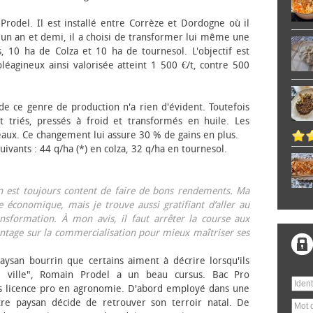
 Prodel. Il est installé entre Corrèze et Dordogne où il
, un an et demi, il a choisi de transformer lui même une
, 10 ha de Colza et 10 ha de tournesol. L'objectif est
éagineux ainsi valorisée atteint 1 500 €/t, contre 500
 de ce genre de production n'a rien d'évident. Toutefois
 triés, pressés à froid et transformés en huile. Les
eaux. Ce changement lui assure 30 % de gains en plus.
ivants : 44 q/ha (*) en colza, 32 q/ha en tournesol.
on est toujours content de faire de bons rendements. Ma
 économique, mais je trouve aussi gratifiant d’aller au
nsformation. À mon avis, il faut arrêter la course aux
tage sur la commercialisation pour mieux maîtriser ses
aysan bourrin que certains aiment à décrire lorsqu'ils
e ville", Romain Prodel a un beau cursus. Bac Pro
s licence pro en agronomie. D'abord employé dans une
tre paysan décide de retrouver son terroir natal. De