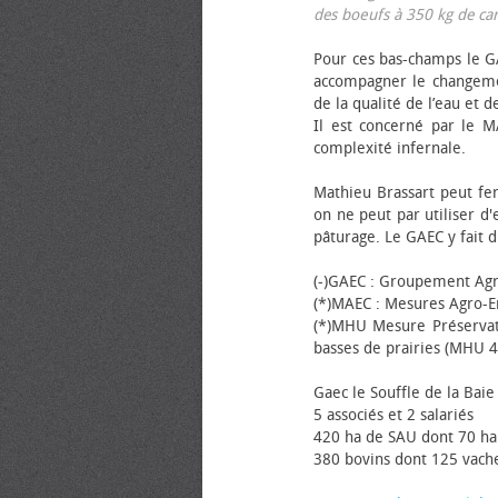
des bœufs à 350 kg de carca
Pour ces bas-champs le GA
accompagner le changemen
de la qualité de l’eau et de
Il est concerné par le M
complexité infernale.
Mathieu Brassart peut fer
on ne peut par utiliser d'
pâturage. Le GAEC y fait d
(-)GAEC : Groupement Agr
(*)MAEC : Mesures Agro-E
(*)MHU Mesure Préservat
basses de prairies (MHU 4
Gaec le Souffle de la Baie 
5 associés et 2 salariés
420 ha de SAU dont 70 ha
380 bovins dont 125 vache