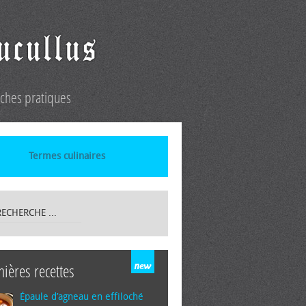
iches pratiques
Termes culinaires
nières recettes
Épaule d’agneau en effiloché