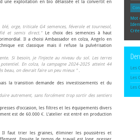
d une exploitation en bio délaissée et la convertit en
Con
Mot 
Ident
, blé, orge, triticale G4 semences, féverole et tournesol,
Crée
fié et semis direct."
Le choix des semences à haut
rimordial. Il a choisi Ambassador en colza, Angelo en
echnique est classique mais il refuse la pulvérisation
Der
te. Si besoin, je l’injecte au niveau du sol. Les terres
 potentiel. En colza, la campagne 2024-2025 atteint 44
Les 
rès beau, on devrait faire un peu mieux "
.
Les 
mais la transition demande des investissements et du
Les 
oduire autrement, sans forcément trop sortir des sentiers
presses d'occasion, les filtres et les équipements divers
ement est de 60.000 €. L'atelier est entré en production
 Il faut trier les graines, éliminer les poussières et
ffement. Ensuite le temps de travail est long, presser