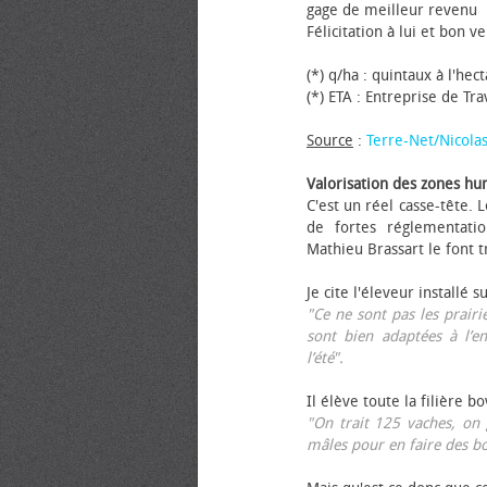
gage de meilleur revenu
Félicitation à lui et bon ve
(*) q/ha : quintaux à l'hec
(*) ETA : Entreprise de Tr
Source
:
Terre-Net/Nicola
Valorisation des zones hu
C'est un réel casse-tête.
de fortes réglementati
Mathieu Brassart le font t
Je cite l'éleveur installé s
"Ce ne sont pas les prairie
sont bien adaptées à l’e
l’été".
Il élève toute la filière b
"On trait 125 vaches, on 
mâles pour en faire des b