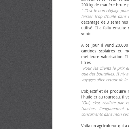
200 kg de matière brute p
" C’est le bon réglage pou
laisser trop d’huile dans 
décantage de 3 semaines 
utilisé. Il a fallu ensuit
vente.
A ce jour il vend 20.000 
cantines scolaires et 
meilleure valorisation. 
litres
"Pour les clients le prix 
que des bouteilles. II n’y a
voyages aller-retour de l
L'objectif et de produire
l'huile et au tourteau, il
"Oui, c’est réaliste pa
toucher. L’engouement p
concurrents dans mon sect
Voilà un agriculteur qui a