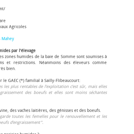
nt/
tare
avaux Agricoles
s Mahey
mides par l'élevage
 Les zones humides de la baie de Somme sont soumises à
ons et restrictions. Néanmoins des éleveurs comme
rès bien.
ur le GAEC (*) familial à Sailly-Flibeaucourt:
s les plus rentables de l’exploitation c’est sûr, mais elles
ngraissement des bœufs et elles sont moins séchantes
ovine, des vaches laitières, des génisses et des bœufs.
garde toutes les femelles pour le renouvellement et les
œufs d’engraissement".