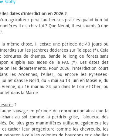
ne Scohy
lles dates d’interdiction en 2026 ?
'un agriculteur peut faucher ses prairies quand bon lui
anières il est chez lui ? Que Nenni, il est soumis à une
e.
 la même chose, il existe une période de 40 jours où
nterdits sur les jachères déclarées sur Telepac (*). Cela
x bordures de champs, bande le long de forêts sans
pon éligible aux aides de la PAC (*). Les dates des
elon les départements. Pour 2026, l’interdiction court
ns les Ardennes, l'Allier, ou encore les Pyrénées-
 juillet dans le Nord, du 5 mai au 13 juin en Moselle, du
 Vienne, du 16 mai au 24 juin dans le Loir-et-Cher, ou
uillet dans la Marne.
mesures
?
a faune sauvage en période de reproduction ainsi que la
 nichant au sol comme la perdrix grise, l'alouette des
blés. De plus gros mammifères utilisent également les
 et cacher leur progéniture comme les chevreuils, les
faut rajouter à cela les colonies de bourdons et d'abeilles