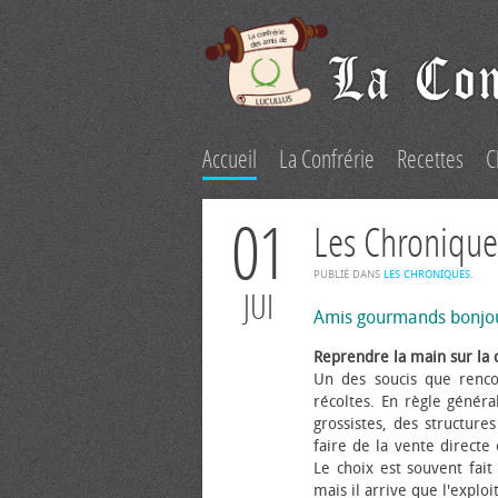
Accueil
La Confrérie
Recettes
C
01
Les Chronique
PUBLIÉ DANS
LES CHRONIQUES
.
JUI
Amis gourmands bonjo
Reprendre la main sur la 
Un des soucis que renco
récoltes. En règle généra
grossistes, des structure
faire de la vente directe
Le choix est souvent fait 
mais il arrive que l'explo