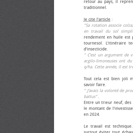
retour au pays, il repren
traditionnel.
Je cite l'article
:
"Sa rotation associe colza
en travail du sol simpli
rendement en huile est p
tournesol. L'itinéraire t
d'insecticide.
" C’est un argument de ven
argilo-limoneuses ont du
q/ha. Cette année, il est t
Tout cela est bien joli 
savoir faire.
" J’avais la volonté de pr
battus"
.
Entre un trieur neuf, des 
le montant de l'investiss
en 2024.
Le travail est technique.
surtout éviter tout échau