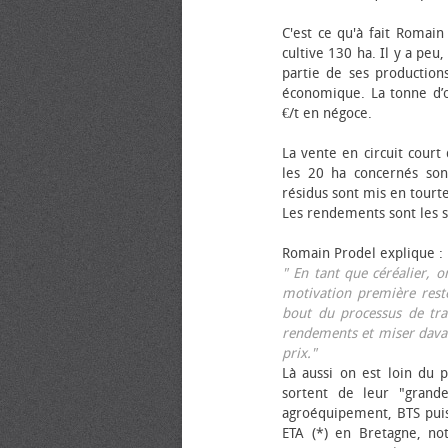
C'est ce qu'à fait Romain
cultive 130 ha. Il y a peu
partie de ses productions
économique. La tonne d’ol
€/t en négoce.
La vente en circuit court
les 20 ha concernés sont
résidus sont mis en tourt
Les rendements sont les su
Romain Prodel explique :
" En tant que céréalier, 
motivation première reste
bout du processus de tra
rendements et miser davan
prix."
Là aussi on est loin du p
sortent de leur "grand
agroéquipement, BTS pui
ETA (*) en Bretagne, no