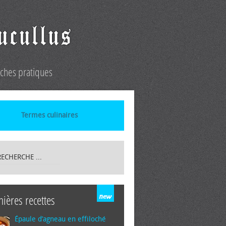
iches pratiques
Termes culinaires
nières recettes
Épaule d’agneau en effiloché