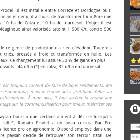
 Prodel. Il est installé entre Corrèze et Dordogne où il
, un an et demi, il a choisi de transformer lui même une
, 10 ha de Colza et 10 ha de tournesol. L'objectif est
éagineux ainsi valorisée atteint 1 500 €/t, contre 500
 de ce genre de production n'a rien d'évident. Toutefois
 triés, pressés à froid et transformés en huile. Les
eaux. Ce changement lui assure 30 % de gains en plus.
ivants : 44 q/ha (*) en colza, 32 q/ha en tournesol.
on est toujours content de faire de bons rendements. Ma
 économique, mais je trouve aussi gratifiant d’aller au
nsformation. À mon avis, il faut arrêter la course aux
tage sur la commercialisation pour mieux maîtriser ses
aysan bourrin que certains aiment à décrire lorsqu'ils
e ville", Romain Prodel a un beau cursus. Bac Pro
s licence pro en agronomie. D'abord employé dans une
tre paysan décide de retrouver son terroir natal. De