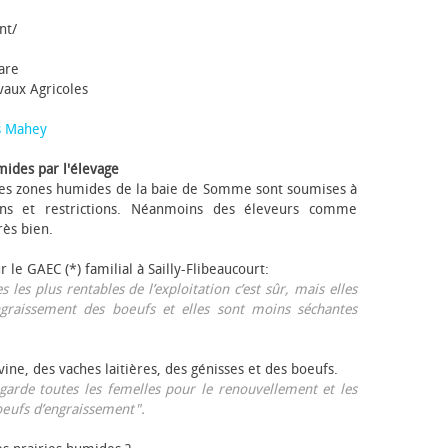
nt/
tare
avaux Agricoles
s Mahey
mides par l'élevage
 Les zones humides de la baie de Somme sont soumises à
ons et restrictions. Néanmoins des éleveurs comme
rès bien.
ur le GAEC (*) familial à Sailly-Flibeaucourt:
s les plus rentables de l’exploitation c’est sûr, mais elles
ngraissement des bœufs et elles sont moins séchantes
ovine, des vaches laitières, des génisses et des bœufs.
garde toutes les femelles pour le renouvellement et les
œufs d’engraissement".