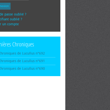
nexion
de passe oublié ?
ifiant oublié ?
r un compte
nières Chroniques
Chroniques de Lucullus n°692
Chroniques de Lucullus n°691
Chroniques de Lucullus n°690