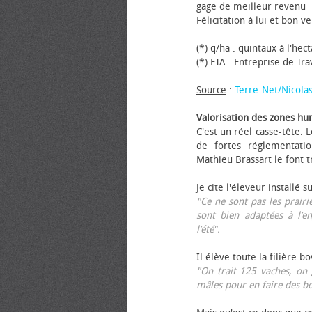
gage de meilleur revenu
Félicitation à lui et bon ve
(*) q/ha : quintaux à l'hec
(*) ETA : Entreprise de Tr
Source
:
Terre-Net/Nicola
Valorisation des zones hu
C'est un réel casse-tête.
de fortes réglementati
Mathieu Brassart le font t
Je cite l'éleveur installé s
"Ce ne sont pas les prairie
sont bien adaptées à l’e
l’été".
Il élève toute la filière b
"On trait 125 vaches, on 
mâles pour en faire des b