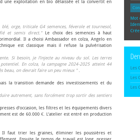
d une exploitation en bio délaissée et la convertit en
Con
Mot 
Ident
, blé, orge, triticale G4 semences, féverole et tournesol,
Crée
fié et semis direct."
Le choix des semences à haut
rimordial. Il a choisi Ambassador en colza, Angelo en
echnique est classique mais il refuse la pulvérisation
Der
te. Si besoin, je l’injecte au niveau du sol. Les terres
 potentiel. En colza, la campagne 2024-2025 atteint 44
Les 
rès beau, on devrait faire un peu mieux "
.
Les 
mais la transition demande des investissements et du
Les 
oduire autrement, sans forcément trop sortir des sentiers
presses d'occasion, les filtres et les équipements divers
ement est de 60.000 €. L'atelier est entré en production
 Il faut trier les graines, éliminer les poussières et
ffement. Ensuite le temps de travail est long, presser