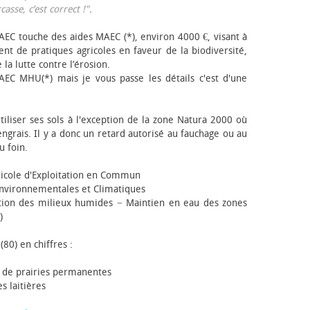
sse, c’est correct !"
.
EC touche des aides MAEC (*), environ 4000 €, visant à
t de pratiques agricoles en faveur de la biodiversité,
 la lutte contre l’érosion.
AEC MHU(*) mais je vous passe les détails c'est d'une
tiliser ses sols à l'exception de la zone Natura 2000 où
engrais. Il y a donc un retard autorisé au fauchage ou au
u foin.
icole d'Exploitation en Commun
nvironnementales et Climatiques
ion des milieux humides − Maintien en eau des zones
)
(80) en chiffres :
 de prairies permanentes
s laitières