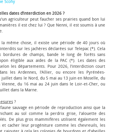
ne Scohy
lles dates d’interdiction en 2026 ?
'un agriculteur peut faucher ses prairies quand bon lui
anières il est chez lui ? Que Nenni, il est soumis à une
e.
 la même chose, il existe une période de 40 jours où
nterdits sur les jachères déclarées sur Telepac (*). Cela
x bordures de champs, bande le long de forêts sans
pon éligible aux aides de la PAC (*). Les dates des
elon les départements. Pour 2026, l’interdiction court
ns les Ardennes, l'Allier, ou encore les Pyrénées-
 juillet dans le Nord, du 5 mai au 13 juin en Moselle, du
 Vienne, du 16 mai au 24 juin dans le Loir-et-Cher, ou
uillet dans la Marne.
mesures
?
a faune sauvage en période de reproduction ainsi que la
 nichant au sol comme la perdrix grise, l'alouette des
blés. De plus gros mammifères utilisent également les
 et cacher leur progéniture comme les chevreuils, les
faut rajouter à cela les colonies de bourdons et d'abeilles