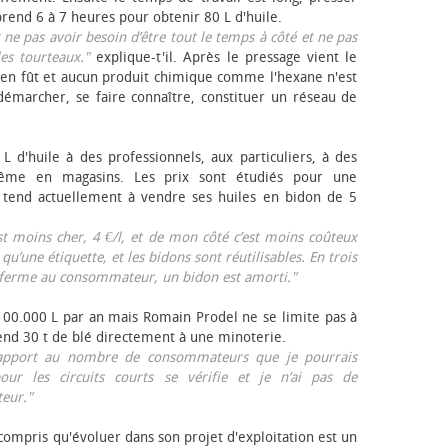
rend 6 à 7 heures pour obtenir 80 L d'huile.
r ne pas avoir besoin d’être tout le temps à côté et ne pas
les tourteaux."
explique-t'il. Après le pressage vient le
en fût et aucun produit chimique comme l'hexane n'est
e démarcher, se faire connaître, constituer un réseau de
L d'huile à des professionnels, aux particuliers, à des
même en magasins. Les prix sont étudiés pour une
Il tend actuellement à vendre ses huiles en bidon de 5
est moins cher, 4 €/l, et de mon côté c’est moins coûteux
 qu’une étiquette, et les bidons sont réutilisables. En trois
a ferme au consommateur, un bidon est amorti."
 100.000 L par an mais Romain Prodel ne se limite pas à
 vend 30 t de blé directement à une minoterie.
r rapport au nombre de consommateurs que je pourrais
our les circuits courts se vérifie et je n’ai pas de
eur."
 compris qu'évoluer dans son projet d'exploitation est un