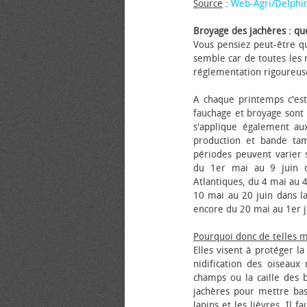
Source
:
Web-Agri/Delphi
Broyage des jachères : que
Vous pensiez peut-être qu
semble car de toutes les m
réglementation rigoureus
A chaque printemps c'est
fauchage et broyage sont i
s'applique également au
production et bande tam
périodes peuvent varier s
du 1er mai au 9 juin da
Atlantiques, du 4 mai au 4
10 mai au 20 juin dans la
encore du 20 mai au 1er j
Pourquoi donc de telles 
Elles visent à protéger l
nidification des oiseaux
champs ou la caille des 
jachères pour mettre bas
lapins et les lièvres. Il 