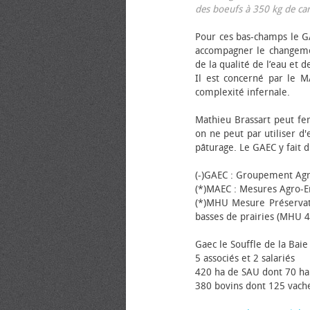
des bœufs à 350 kg de carca
Pour ces bas-champs le GA
accompagner le changemen
de la qualité de l’eau et de
Il est concerné par le M
complexité infernale.
Mathieu Brassart peut fer
on ne peut par utiliser d'
pâturage. Le GAEC y fait d
(-)GAEC : Groupement Agr
(*)MAEC : Mesures Agro-E
(*)MHU Mesure Préservat
basses de prairies (MHU 4
Gaec le Souffle de la Baie 
5 associés et 2 salariés
420 ha de SAU dont 70 ha
380 bovins dont 125 vache