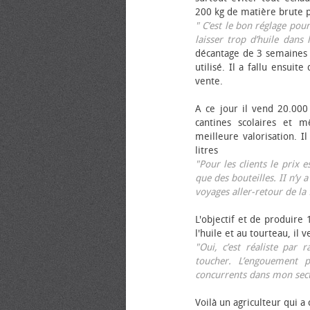
200 kg de matière brute p
" C’est le bon réglage pou
laisser trop d’huile dans 
décantage de 3 semaines 
utilisé. Il a fallu ensuit
vente.
A ce jour il vend 20.000 
cantines scolaires et 
meilleure valorisation. 
litres
"Pour les clients le prix 
que des bouteilles. II n’y a
voyages aller-retour de l
L'objectif et de produire
l'huile et au tourteau, il
"Oui, c’est réaliste pa
toucher. L’engouement p
concurrents dans mon sect
Voilà un agriculteur qui a