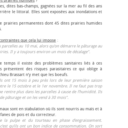
es prairies humides
?
les, dites bas-champs, gagnées sur la mer au fil des ans
rrière le littoral. Elles sont exposées aux inondations et
 prairies permanentes dont 45 dites prairies humides
s.
 contraintes que cela lui impose
:
 parcelles au 10 mai, alors qu’on démarre le pâturage au
iries. Il y a toujours environ un mois de décalage".
e temps il existe des problèmes sanitaires liés à ces
ls présentent des risques parasitaires ce qui oblige à
thieu Brassart n'y met que les bœufs.
ls ont 15 mois à peu près lors de leur première saison
ntre le 15 octobre et le 1er novembre. Il ne faut pas trop
ne rentre plus dans les parcelles à cause de l’humidité. Ils
de pâturage et on les vend à 30 mois".
aux sont en stabulation où ils sont nourris au maïs et à
 fanes de pois et du correcteur.
 la pulpe et du tourteau en phase d’engraissement.
 c’est qu’ils ont un bon indice de consommation. On sort