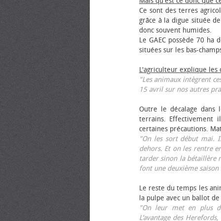
Mais qu'est ce donc que c
Ce sont des terres agrico
grâce à la digue située de
donc souvent humides.
Le GAEC possède 70 ha de
situées sur les bas-champ
L'agriculteur explique les
"Les animaux intègrent ces
15 avril sur nos autres pra
Outre le décalage dans l
terrains. Effectivement i
certaines précautions. Ma
"On les sort début mai. I
dehors. Et on les rentre e
tarder sinon la bétaillère 
font une deuxième saison 
Le reste du temps les anim
la pulpe avec un ballot de
"On leur met en plus de
L’avantage des Herefords,