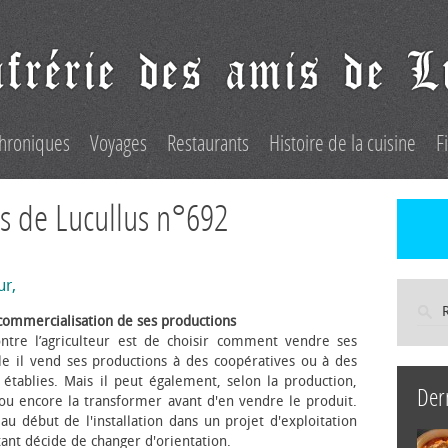
hroniques
Voyages
Restaurants
Histoire de la cuisine
F
s de Lucullus n°692
ur,
commercialisation de ses productions
ntre l’agriculteur est de choisir comment vendre ses
le il vend ses productions à des coopératives ou à des
s établies. Mais il peut également, selon la production,
Der
 ou encore la transformer avant d'en vendre le produit.
au début de l'installation dans un projet d'exploitation
itant décide de changer d'orientation.