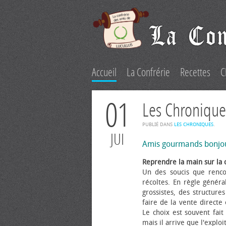
Accueil
La Confrérie
Recettes
C
01
Les Chronique
PUBLIÉ DANS
LES CHRONIQUES
.
JUI
Amis gourmands bonjo
Reprendre la main sur la 
Un des soucis que renco
récoltes. En règle généra
grossistes, des structure
faire de la vente directe
Le choix est souvent fait 
mais il arrive que l'explo