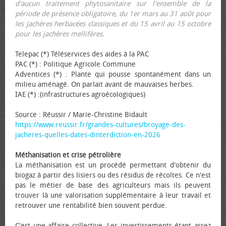
d'aucun traitement phytosanitaire sur l'ensemble de la
période de présence obligatoire, du 1er mars au 31 août pour
les jachères herbacées classiques et du 15 avril au 15 octobre
pour les jachères mellifères.
Telepac (*) Téléservices des aides à la PAC
PAC (*) : Politique Agricole Commune
Adventices (*) : Plante qui pousse spontanément dans un
milieu aménagé. On parlait avant de mauvaises herbes.
IAE (*) :(infrastructures agroécologiques)
Source : Réussir / Marie-Christine Bidault
https://www.reussir.fr/grandes-cultures/broyage-des-
jacheres-quelles-dates-dinterdiction-en-2026
Méthanisation et crise pétrolière
La méthanisation est un procédé permettant d'obtenir du
biogaz à partir des lisiers ou des résidus de récoltes. Ce n'est
pas le métier de base des agriculteurs mais ils peuvent
trouver là une valorisation supplémentaire à leur travail et
retrouver une rentabilité bien souvent perdue.
C'est une affaire collective. Les investissements étant assez