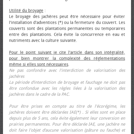
Utilité du broyage
:
Le broyage des jachères peut être nécessaire pour éviter
l'installation d'adventices (*) ou la fermeture du couvert. Les
couverts sont des plantations permanentes ou temporaires
entre des plantations. Cela évite la concurrence en eau et
nutriments avec la culture suivante.
Pour le point suivant je cite l'article dans son intégralité,
pour bien montrer la complexité des réglementations
même si elles sont nécessaires
.
Ne pas confondre avec l'interdiction de valorisation des
jachères
La période d’interdiction de broyage et fauchage ne doit pas
être confondue avec les règles liées à la valorisation des
jachères dans le cadre de la PAC.
Pour être prises en compte au titre de l'écorégime, les
jachères doivent être déclarées IAE(*) . Si elles sont en place
depuis plus de 5 ans, cela évite également leur conversion en
prairies permanentes. Pour être déclarée IAE, une jachère ne
doit faire l'objet d’aucune valorisation (pâture ou fauche) et