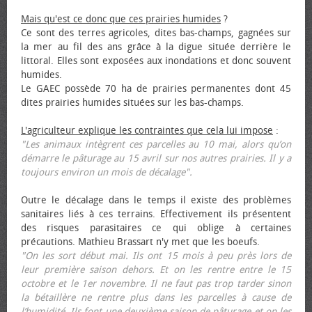
Mais qu'est ce donc que ces prairies humides
?
Ce sont des terres agricoles, dites bas-champs, gagnées sur
la mer au fil des ans grâce à la digue située derrière le
littoral. Elles sont exposées aux inondations et donc souvent
humides.
Le GAEC possède 70 ha de prairies permanentes dont 45
dites prairies humides situées sur les bas-champs.
L'agriculteur explique les contraintes que cela lui impose
:
"Les animaux intègrent ces parcelles au 10 mai, alors qu’on
démarre le pâturage au 15 avril sur nos autres prairies. Il y a
toujours environ un mois de décalage".
Outre le décalage dans le temps il existe des problèmes
sanitaires liés à ces terrains. Effectivement ils présentent
des risques parasitaires ce qui oblige à certaines
précautions. Mathieu Brassart n'y met que les bœufs.
"On les sort début mai. Ils ont 15 mois à peu près lors de
leur première saison dehors. Et on les rentre entre le 15
octobre et le 1er novembre. Il ne faut pas trop tarder sinon
la bétaillère ne rentre plus dans les parcelles à cause de
l’humidité. Ils font une deuxième saison de pâturage et on les