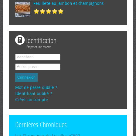
Feuilleté au jambon et champignons
Identification
Proposer une recette
Connexion
Mot de passe oublié ?
Identifiant oublié ?
Créer un compte
Dernières Chroniques
Les Chroniques de Lucullus n°692