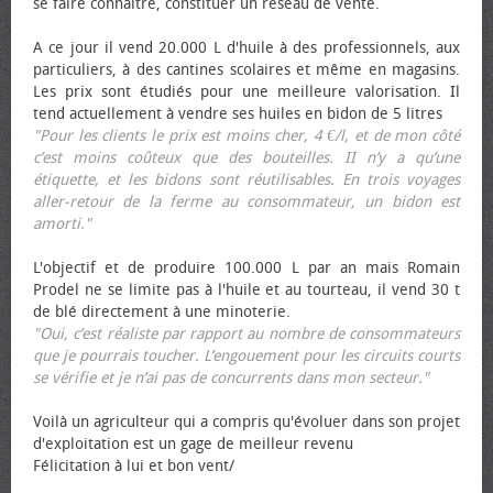
se faire connaître, constituer un réseau de vente.
A ce jour il vend 20.000 L d'huile à des professionnels, aux
particuliers, à des cantines scolaires et même en magasins.
Les prix sont étudiés pour une meilleure valorisation. Il
tend actuellement à vendre ses huiles en bidon de 5 litres
"Pour les clients le prix est moins cher, 4 €/l, et de mon côté
c’est moins coûteux que des bouteilles. II n’y a qu’une
étiquette, et les bidons sont réutilisables. En trois voyages
aller-retour de la ferme au consommateur, un bidon est
amorti."
L'objectif et de produire 100.000 L par an mais Romain
Prodel ne se limite pas à l'huile et au tourteau, il vend 30 t
de blé directement à une minoterie.
"Oui, c’est réaliste par rapport au nombre de consommateurs
que je pourrais toucher. L’engouement pour les circuits courts
se vérifie et je n’ai pas de concurrents dans mon secteur."
Voilà un agriculteur qui a compris qu'évoluer dans son projet
d'exploitation est un gage de meilleur revenu
Félicitation à lui et bon vent/