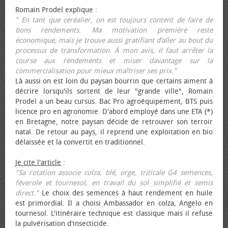
Romain Prodel explique :
" En tant que céréalier, on est toujours content de faire de
bons rendements. Ma motivation première reste
économique, mais je trouve aussi gratifiant d’aller au bout du
processus de transformation. À mon avis, il faut arrêter la
course aux rendements et miser davantage sur la
commercialisation pour mieux maîtriser ses prix."
Là aussi on est loin du paysan bourrin que certains aiment à
décrire lorsqu'ils sortent de leur "grande ville", Romain
Prodel a un beau cursus. Bac Pro agroéquipement, BTS puis
licence pro en agronomie. D'abord employé dans une ETA (*)
en Bretagne, notre paysan décide de retrouver son terroir
natal. De retour au pays, il reprend une exploitation en bio
délaissée et la convertit en traditionnel.
Je cite l'article
:
"Sa rotation associe colza, blé, orge, triticale G4 semences,
féverole et tournesol, en travail du sol simplifié et semis
direct."
Le choix des semences à haut rendement en huile
est primordial. Il a choisi Ambassador en colza, Angelo en
tournesol. L'itinéraire technique est classique mais il refuse
la pulvérisation d'insecticide.