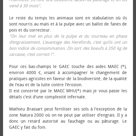
vend à 30 mois".
Le reste du temps les animaux sont en stabulation où ils
sont nourris au maïs et à la pulpe avec un ballot de fanes de
pois et du correcteur.
"On leur met en plus de la pulpe et du tourteau en phase
d’engraissement. L’avantage des Herefords, c’est qu’ils ont un
bon indice de consommation. On sort des bœufs à 350 kg de
carcasse, c’est correct !"
.
Pour ces bas-champs le GAEC touche des aides MAEC (*),
environ 4000 €, visant à accompagner le changement de
pratiques agricoles en faveur de la biodiversité, de la qualité
de l’eau et de la lutte contre l’érosion.
Il est concerné par le MAEC MHU(*) mais je vous passe les
détails c'est d'une complexité infernale.
Mathieu Brassart peut fertiliser ses sols à l'exception de la
zone Natura 2000 où on ne peut par utiliser d'engrais. Il y a
donc un retard autorisé au fauchage ou au pâturage. Le
GAEC y fait du foin.