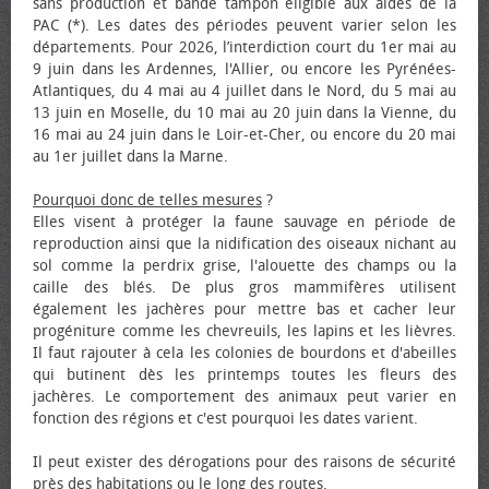
sans production et bande tampon éligible aux aides de la
PAC (*). Les dates des périodes peuvent varier selon les
départements. Pour 2026, l’interdiction court du 1er mai au
9 juin dans les Ardennes, l'Allier, ou encore les Pyrénées-
Atlantiques, du 4 mai au 4 juillet dans le Nord, du 5 mai au
13 juin en Moselle, du 10 mai au 20 juin dans la Vienne, du
16 mai au 24 juin dans le Loir-et-Cher, ou encore du 20 mai
au 1er juillet dans la Marne.
Pourquoi donc de telles mesures
?
Elles visent à protéger la faune sauvage en période de
reproduction ainsi que la nidification des oiseaux nichant au
sol comme la perdrix grise, l'alouette des champs ou la
caille des blés. De plus gros mammifères utilisent
également les jachères pour mettre bas et cacher leur
progéniture comme les chevreuils, les lapins et les lièvres.
Il faut rajouter à cela les colonies de bourdons et d'abeilles
qui butinent dès les printemps toutes les fleurs des
jachères. Le comportement des animaux peut varier en
fonction des régions et c'est pourquoi les dates varient.
Il peut exister des dérogations pour des raisons de sécurité
près des habitations ou le long des routes.