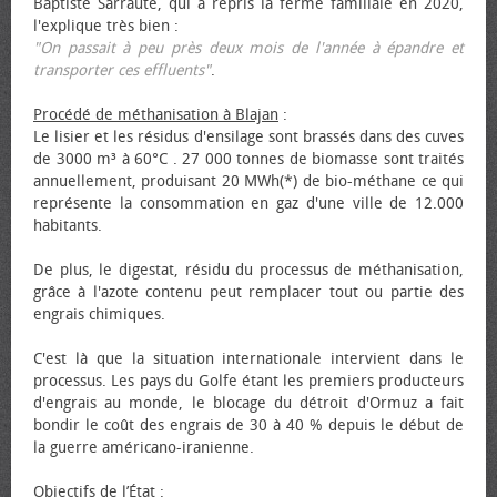
Baptiste Sarraute, qui a repris la ferme familiale en 2020,
l'explique très bien :
"On passait à peu près deux mois de l'année à épandre et
transporter ces effluents"
.
Procédé de méthanisation à Blajan
:
Le lisier et les résidus d'ensilage sont brassés dans des cuves
de 3000 m³ à 60°C . 27 000 tonnes de biomasse sont traités
annuellement, produisant 20 MWh(*) de bio-méthane ce qui
représente la consommation en gaz d'une ville de 12.000
habitants.
De plus, le digestat, résidu du processus de méthanisation,
grâce à l'azote contenu peut remplacer tout ou partie des
engrais chimiques.
C'est là que la situation internationale intervient dans le
processus. Les pays du Golfe étant les premiers producteurs
d'engrais au monde, le blocage du détroit d'Ormuz a fait
bondir le coût des engrais de 30 à 40 % depuis le début de
la guerre américano-iranienne.
Objectifs de l’État
: