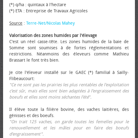
(*) q/ha : quintaux à l'hectare
(*) ETA : Entreprise de Travaux Agricoles
Source
:
Terre-Net/Nicolas Mahey
Valorisation des zones humides par l'élevage
C'est un réel casse-tête. Les zones humides de la baie de
Somme sont soumises à de fortes réglementations et
restrictions. Néanmoins des éleveurs comme Mathieu
Brassart le font très bien.
Je cite l'éleveur installé sur le GAEC (*) familial à Sailly-
Flibeaucourt:
"Ce ne sont pas les prairies les plus rentables de l’exploitation
c’est sûr, mais elles sont bien adaptées à l’engraissement des
bœufs et elles sont moins séchantes l’été".
Il élève toute la filière bovine, des vaches laitières, des
génisses et des bœufs.
"On trait 125 vaches, on garde toutes les femelles pour le
renouvellement et les mâles pour en faire des bœufs
d’engraissement".