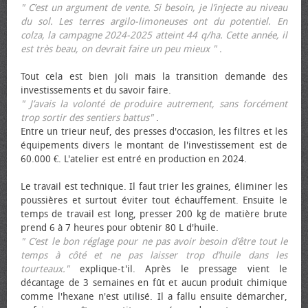
" C’est un argument de vente. Si besoin, je l’injecte au niveau
du sol. Les terres argilo-limoneuses ont du potentiel. En
colza, la campagne 2024-2025 atteint 44 q/ha. Cette année, il
est très beau, on devrait faire un peu mieux "
.
Tout cela est bien joli mais la transition demande des
investissements et du savoir faire.
" J’avais la volonté de produire autrement, sans forcément
trop sortir des sentiers battus"
.
Entre un trieur neuf, des presses d'occasion, les filtres et les
équipements divers le montant de l'investissement est de
60.000 €. L'atelier est entré en production en 2024.
Le travail est technique. Il faut trier les graines, éliminer les
poussières et surtout éviter tout échauffement. Ensuite le
temps de travail est long, presser 200 kg de matière brute
prend 6 à 7 heures pour obtenir 80 L d'huile.
" C’est le bon réglage pour ne pas avoir besoin d’être tout le
temps à côté et ne pas laisser trop d’huile dans les
tourteaux."
explique-t'il. Après le pressage vient le
décantage de 3 semaines en fût et aucun produit chimique
comme l'hexane n'est utilisé. Il a fallu ensuite démarcher,