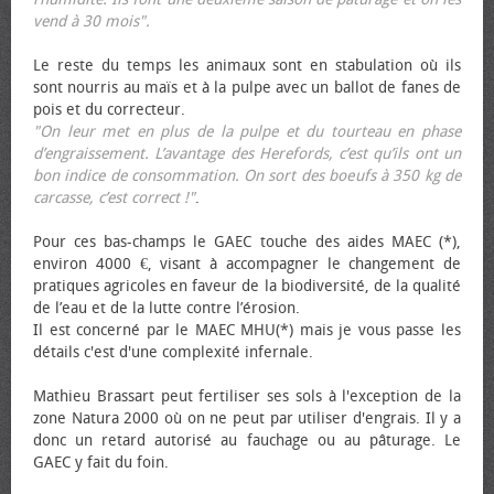
vend à 30 mois".
Le reste du temps les animaux sont en stabulation où ils
sont nourris au maïs et à la pulpe avec un ballot de fanes de
pois et du correcteur.
"On leur met en plus de la pulpe et du tourteau en phase
d’engraissement. L’avantage des Herefords, c’est qu’ils ont un
bon indice de consommation. On sort des bœufs à 350 kg de
carcasse, c’est correct !"
.
Pour ces bas-champs le GAEC touche des aides MAEC (*),
environ 4000 €, visant à accompagner le changement de
pratiques agricoles en faveur de la biodiversité, de la qualité
de l’eau et de la lutte contre l’érosion.
Il est concerné par le MAEC MHU(*) mais je vous passe les
détails c'est d'une complexité infernale.
Mathieu Brassart peut fertiliser ses sols à l'exception de la
zone Natura 2000 où on ne peut par utiliser d'engrais. Il y a
donc un retard autorisé au fauchage ou au pâturage. Le
GAEC y fait du foin.