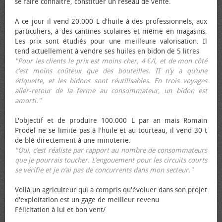
se faire connaître, constituer un réseau de vente.
A ce jour il vend 20.000 L d'huile à des professionnels, aux
particuliers, à des cantines scolaires et même en magasins.
Les prix sont étudiés pour une meilleure valorisation. Il
tend actuellement à vendre ses huiles en bidon de 5 litres
"Pour les clients le prix est moins cher, 4 €/l, et de mon côté
c’est moins coûteux que des bouteilles. II n’y a qu’une
étiquette, et les bidons sont réutilisables. En trois voyages
aller-retour de la ferme au consommateur, un bidon est
amorti."
L'objectif et de produire 100.000 L par an mais Romain
Prodel ne se limite pas à l'huile et au tourteau, il vend 30 t
de blé directement à une minoterie.
"Oui, c’est réaliste par rapport au nombre de consommateurs
que je pourrais toucher. L’engouement pour les circuits courts
se vérifie et je n’ai pas de concurrents dans mon secteur."
Voilà un agriculteur qui a compris qu'évoluer dans son projet
d'exploitation est un gage de meilleur revenu
Félicitation à lui et bon vent/