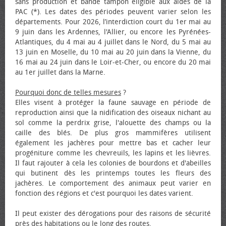
sans production et bande tampon éligible aux aides de la
PAC (*). Les dates des périodes peuvent varier selon les
départements. Pour 2026, l’interdiction court du 1er mai au
9 juin dans les Ardennes, l'Allier, ou encore les Pyrénées-
Atlantiques, du 4 mai au 4 juillet dans le Nord, du 5 mai au
13 juin en Moselle, du 10 mai au 20 juin dans la Vienne, du
16 mai au 24 juin dans le Loir-et-Cher, ou encore du 20 mai
au 1er juillet dans la Marne.
Pourquoi donc de telles mesures
?
Elles visent à protéger la faune sauvage en période de
reproduction ainsi que la nidification des oiseaux nichant au
sol comme la perdrix grise, l'alouette des champs ou la
caille des blés. De plus gros mammifères utilisent
également les jachères pour mettre bas et cacher leur
progéniture comme les chevreuils, les lapins et les lièvres.
Il faut rajouter à cela les colonies de bourdons et d'abeilles
qui butinent dès les printemps toutes les fleurs des
jachères. Le comportement des animaux peut varier en
fonction des régions et c'est pourquoi les dates varient.
Il peut exister des dérogations pour des raisons de sécurité
près des habitations ou le long des routes.