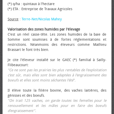
(*) q/ha : quintaux à l'hectare
(*) ETA : Entreprise de Travaux Agricoles
Source
:
Terre-Net/Nicolas Mahey
Valorisation des zones humides par l'élevage
C'est un réel casse-tête. Les zones humides de la baie de
Somme sont soumises à de fortes réglementations et
restrictions. Néanmoins des éleveurs comme Mathieu
Brassart le font très bien.
Je cite l'éleveur installé sur le GAEC (*) familial à Sailly-
Flibeaucourt:
"Ce ne sont pas les prairies les plus rentables de l’exploitation
c’est sûr, mais elles sont bien adaptées à l’engraissement des
bœufs et elles sont moins séchantes l’été".
Il élève toute la filière bovine, des vaches laitières, des
génisses et des bœufs.
"On trait 125 vaches, on garde toutes les femelles pour le
renouvellement et les mâles pour en faire des bœufs
d’engraissement".