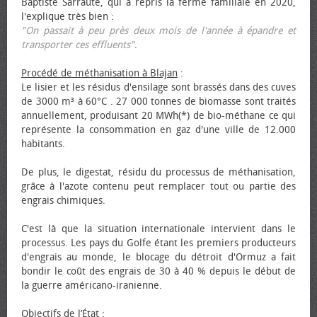
Baptiste Sarraute, qui a repris la ferme familiale en 2020,
l'explique très bien :
"On passait à peu près deux mois de l'année à épandre et
transporter ces effluents"
.
Procédé de méthanisation à Blajan
:
Le lisier et les résidus d'ensilage sont brassés dans des cuves
de 3000 m³ à 60°C . 27 000 tonnes de biomasse sont traités
annuellement, produisant 20 MWh(*) de bio-méthane ce qui
représente la consommation en gaz d'une ville de 12.000
habitants.
De plus, le digestat, résidu du processus de méthanisation,
grâce à l'azote contenu peut remplacer tout ou partie des
engrais chimiques.
C'est là que la situation internationale intervient dans le
processus. Les pays du Golfe étant les premiers producteurs
d'engrais au monde, le blocage du détroit d'Ormuz a fait
bondir le coût des engrais de 30 à 40 % depuis le début de
la guerre américano-iranienne.
Objectifs de l’État
: