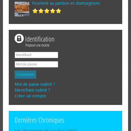
Feuilleté au jambon et champignons
Identification
Proposer une recette
Connexion
Mot de passe oublié ?
Identifiant oublié ?
Créer un compte
Dernières Chroniques
Les Chroniques de Lucullus n°692