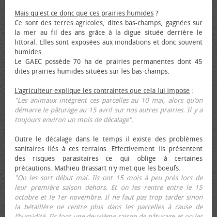
Mais qu'est ce donc que ces prairies humides
?
Ce sont des terres agricoles, dites bas-champs, gagnées sur
la mer au fil des ans grâce à la digue située derrière le
littoral. Elles sont exposées aux inondations et donc souvent
humides.
Le GAEC possède 70 ha de prairies permanentes dont 45
dites prairies humides situées sur les bas-champs.
L'agriculteur explique les contraintes que cela lui impose
:
"Les animaux intègrent ces parcelles au 10 mai, alors qu’on
démarre le pâturage au 15 avril sur nos autres prairies. Il y a
toujours environ un mois de décalage".
Outre le décalage dans le temps il existe des problèmes
sanitaires liés à ces terrains. Effectivement ils présentent
des risques parasitaires ce qui oblige à certaines
précautions. Mathieu Brassart n'y met que les bœufs.
"On les sort début mai. Ils ont 15 mois à peu près lors de
leur première saison dehors. Et on les rentre entre le 15
octobre et le 1er novembre. Il ne faut pas trop tarder sinon
la bétaillère ne rentre plus dans les parcelles à cause de
l’humidité. Ils font une deuxième saison de pâturage et on les