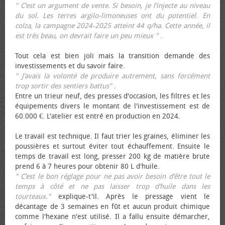
" C’est un argument de vente. Si besoin, je l’injecte au niveau
du sol. Les terres argilo-limoneuses ont du potentiel. En
colza, la campagne 2024-2025 atteint 44 q/ha. Cette année, il
est très beau, on devrait faire un peu mieux "
.
Tout cela est bien joli mais la transition demande des
investissements et du savoir faire.
" J’avais la volonté de produire autrement, sans forcément
trop sortir des sentiers battus"
.
Entre un trieur neuf, des presses d'occasion, les filtres et les
équipements divers le montant de l'investissement est de
60.000 €. L'atelier est entré en production en 2024.
Le travail est technique. Il faut trier les graines, éliminer les
poussières et surtout éviter tout échauffement. Ensuite le
temps de travail est long, presser 200 kg de matière brute
prend 6 à 7 heures pour obtenir 80 L d'huile.
" C’est le bon réglage pour ne pas avoir besoin d’être tout le
temps à côté et ne pas laisser trop d’huile dans les
tourteaux."
explique-t'il. Après le pressage vient le
décantage de 3 semaines en fût et aucun produit chimique
comme l'hexane n'est utilisé. Il a fallu ensuite démarcher,