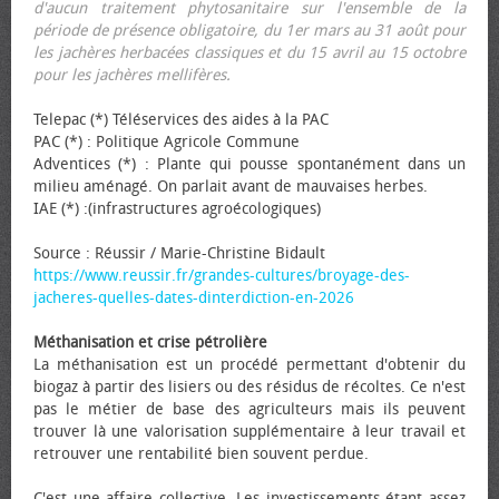
d'aucun traitement phytosanitaire sur l'ensemble de la
période de présence obligatoire, du 1er mars au 31 août pour
les jachères herbacées classiques et du 15 avril au 15 octobre
pour les jachères mellifères.
Telepac (*) Téléservices des aides à la PAC
PAC (*) : Politique Agricole Commune
Adventices (*) : Plante qui pousse spontanément dans un
milieu aménagé. On parlait avant de mauvaises herbes.
IAE (*) :(infrastructures agroécologiques)
Source : Réussir / Marie-Christine Bidault
https://www.reussir.fr/grandes-cultures/broyage-des-
jacheres-quelles-dates-dinterdiction-en-2026
Méthanisation et crise pétrolière
La méthanisation est un procédé permettant d'obtenir du
biogaz à partir des lisiers ou des résidus de récoltes. Ce n'est
pas le métier de base des agriculteurs mais ils peuvent
trouver là une valorisation supplémentaire à leur travail et
retrouver une rentabilité bien souvent perdue.
C'est une affaire collective. Les investissements étant assez