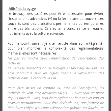
Utilité du broyage
:
Le broyage des jachères peut être nécessaire pour éviter
l'installation d'adventices (*) ou la fermeture du couvert. Les
couverts sont des plantations permanentes ou temporaires
entre des plantations. Cela évite la concurrence en eau et
nutriments avec la culture suivante.
Pour le point suivant je cite l'article dans son intégralité,
pour bien montrer la complexité des réglementations
même si elles sont nécessaires
.
Ne pas confondre avec l'interdiction de valorisation des
jachères
La période d’interdiction de broyage et fauchage ne doit pas
être confondue avec les règles liées à la valorisation des
jachères dans le cadre de la PAC.
Pour être prises en compte au titre de l'écorégime, les
jachères doivent être déclarées IAE(*) . Si elles sont en place
depuis plus de 5 ans, cela évite également leur conversion en
prairies permanentes. Pour être déclarée IAE, une jachère ne
doit faire l'objet d’aucune valorisation (pâture ou fauche) et