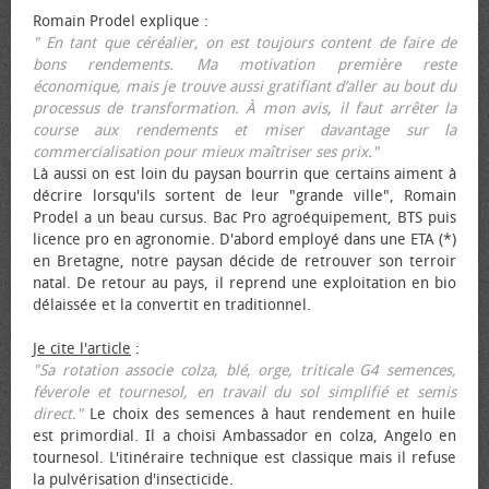
Romain Prodel explique :
" En tant que céréalier, on est toujours content de faire de
bons rendements. Ma motivation première reste
économique, mais je trouve aussi gratifiant d’aller au bout du
processus de transformation. À mon avis, il faut arrêter la
course aux rendements et miser davantage sur la
commercialisation pour mieux maîtriser ses prix."
Là aussi on est loin du paysan bourrin que certains aiment à
décrire lorsqu'ils sortent de leur "grande ville", Romain
Prodel a un beau cursus. Bac Pro agroéquipement, BTS puis
licence pro en agronomie. D'abord employé dans une ETA (*)
en Bretagne, notre paysan décide de retrouver son terroir
natal. De retour au pays, il reprend une exploitation en bio
délaissée et la convertit en traditionnel.
Je cite l'article
:
"Sa rotation associe colza, blé, orge, triticale G4 semences,
féverole et tournesol, en travail du sol simplifié et semis
direct."
Le choix des semences à haut rendement en huile
est primordial. Il a choisi Ambassador en colza, Angelo en
tournesol. L'itinéraire technique est classique mais il refuse
la pulvérisation d'insecticide.