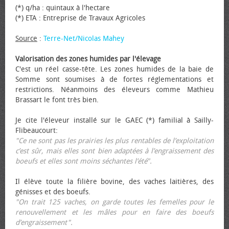
(*) q/ha : quintaux à l'hectare
(*) ETA : Entreprise de Travaux Agricoles
Source
:
Terre-Net/Nicolas Mahey
Valorisation des zones humides par l'élevage
C'est un réel casse-tête. Les zones humides de la baie de
Somme sont soumises à de fortes réglementations et
restrictions. Néanmoins des éleveurs comme Mathieu
Brassart le font très bien.
Je cite l'éleveur installé sur le GAEC (*) familial à Sailly-
Flibeaucourt:
"Ce ne sont pas les prairies les plus rentables de l’exploitation
c’est sûr, mais elles sont bien adaptées à l’engraissement des
bœufs et elles sont moins séchantes l’été".
Il élève toute la filière bovine, des vaches laitières, des
génisses et des bœufs.
"On trait 125 vaches, on garde toutes les femelles pour le
renouvellement et les mâles pour en faire des bœufs
d’engraissement".