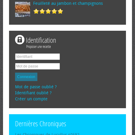
Feuilleté au jambon et champignons
Identification
Proposer une recette
Connexion
Mot de passe oublié ?
Identifiant oublié ?
Créer un compte
Dernières Chroniques
Les Chroniques de Lucullus n°692