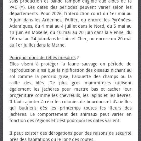
sans production et bande tampon éligible aux aides de la
PAC (*). Les dates des périodes peuvent varier selon les
départements. Pour 2026, l’interdiction court du 1er mai au
9 juin dans les Ardennes, l'Allier, ou encore les Pyrénées-
Atlantiques, du 4 mai au 4 juillet dans le Nord, du 5 mai au
13 juin en Moselle, du 10 mai au 20 juin dans la Vienne, du
16 mai au 24 juin dans le Loir-et-Cher, ou encore du 20 mai
au 1er juillet dans la Marne.
Pourquoi donc de telles mesures
?
Elles visent à protéger la faune sauvage en période de
reproduction ainsi que la nidification des oiseaux nichant au
sol comme la perdrix grise, l'alouette des champs ou la
caille des blés. De plus gros mammifères utilisent
également les jachères pour mettre bas et cacher leur
progéniture comme les chevreuils, les lapins et les lièvres.
Il faut rajouter à cela les colonies de bourdons et d'abeilles
qui butinent dès les printemps toutes les fleurs des
jachères. Le comportement des animaux peut varier en
fonction des régions et c'est pourquoi les dates varient.
Il peut exister des dérogations pour des raisons de sécurité
près des habitations ou le long des routes.