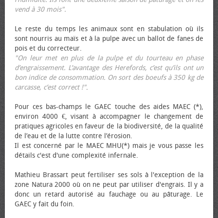
vend à 30 mois".
Le reste du temps les animaux sont en stabulation où ils
sont nourris au maïs et à la pulpe avec un ballot de fanes de
pois et du correcteur.
"On leur met en plus de la pulpe et du tourteau en phase
d’engraissement. L’avantage des Herefords, c’est qu’ils ont un
bon indice de consommation. On sort des bœufs à 350 kg de
carcasse, c’est correct !"
.
Pour ces bas-champs le GAEC touche des aides MAEC (*),
environ 4000 €, visant à accompagner le changement de
pratiques agricoles en faveur de la biodiversité, de la qualité
de l’eau et de la lutte contre l’érosion.
Il est concerné par le MAEC MHU(*) mais je vous passe les
détails c'est d'une complexité infernale.
Mathieu Brassart peut fertiliser ses sols à l'exception de la
zone Natura 2000 où on ne peut par utiliser d'engrais. Il y a
donc un retard autorisé au fauchage ou au pâturage. Le
GAEC y fait du foin.