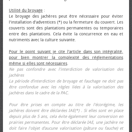
Utilité du broyage
:
Le broyage des jachères peut être nécessaire pour éviter
l'installation d'adventices (*) ou la fermeture du couvert. Les
couverts sont des plantations permanentes ou temporaires
entre des plantations. Cela évite la concurrence en eau et
nutriments avec la culture suivante.
Pour le point suivant je cite l'article dans son intégralité,
pour bien montrer la complexité des réglementations
même si elles sont nécessaires
.
Ne pas confondre avec l'interdiction de valorisation des
jachères
La période d’interdiction de broyage et fauchage ne doit pas
être confondue avec les règles liées à la valorisation des
jachères dans le cadre de la PAC.
Pour être prises en compte au titre de l'écorégime, les
jachères doivent être déclarées IAE(*) . Si elles sont en place
depuis plus de 5 ans, cela évite également leur conversion en
prairies permanentes. Pour être déclarée IAE, une jachère ne
doit faire l'objet d’aucune valorisation (pâture ou fauche) et