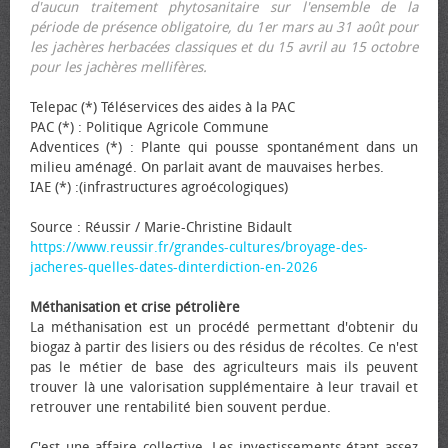
d'aucun traitement phytosanitaire sur l'ensemble de la
période de présence obligatoire, du 1er mars au 31 août pour
les jachères herbacées classiques et du 15 avril au 15 octobre
pour les jachères mellifères.
Telepac (*) Téléservices des aides à la PAC
PAC (*) : Politique Agricole Commune
Adventices (*) : Plante qui pousse spontanément dans un
milieu aménagé. On parlait avant de mauvaises herbes.
IAE (*) :(infrastructures agroécologiques)
Source : Réussir / Marie-Christine Bidault
https://www.reussir.fr/grandes-cultures/broyage-des-
jacheres-quelles-dates-dinterdiction-en-2026
Méthanisation et crise pétrolière
La méthanisation est un procédé permettant d'obtenir du
biogaz à partir des lisiers ou des résidus de récoltes. Ce n'est
pas le métier de base des agriculteurs mais ils peuvent
trouver là une valorisation supplémentaire à leur travail et
retrouver une rentabilité bien souvent perdue.
C'est une affaire collective. Les investissements étant assez