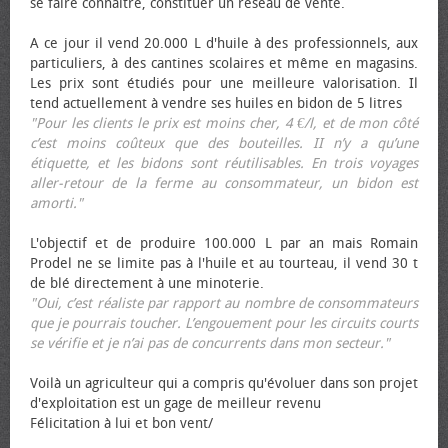
se faire connaître, constituer un réseau de vente.
A ce jour il vend 20.000 L d'huile à des professionnels, aux
particuliers, à des cantines scolaires et même en magasins.
Les prix sont étudiés pour une meilleure valorisation. Il
tend actuellement à vendre ses huiles en bidon de 5 litres
"Pour les clients le prix est moins cher, 4 €/l, et de mon côté
c’est moins coûteux que des bouteilles. II n’y a qu’une
étiquette, et les bidons sont réutilisables. En trois voyages
aller-retour de la ferme au consommateur, un bidon est
amorti."
L'objectif et de produire 100.000 L par an mais Romain
Prodel ne se limite pas à l'huile et au tourteau, il vend 30 t
de blé directement à une minoterie.
"Oui, c’est réaliste par rapport au nombre de consommateurs
que je pourrais toucher. L’engouement pour les circuits courts
se vérifie et je n’ai pas de concurrents dans mon secteur."
Voilà un agriculteur qui a compris qu'évoluer dans son projet
d'exploitation est un gage de meilleur revenu
Félicitation à lui et bon vent/