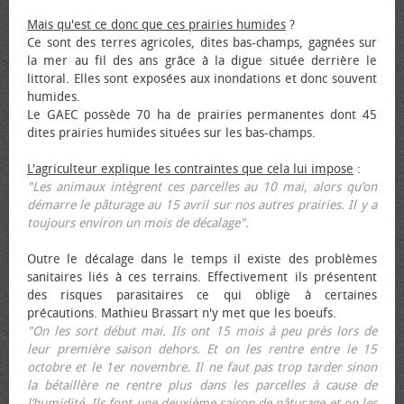
Mais qu'est ce donc que ces prairies humides
?
Ce sont des terres agricoles, dites bas-champs, gagnées sur
la mer au fil des ans grâce à la digue située derrière le
littoral. Elles sont exposées aux inondations et donc souvent
humides.
Le GAEC possède 70 ha de prairies permanentes dont 45
dites prairies humides situées sur les bas-champs.
L'agriculteur explique les contraintes que cela lui impose
:
"Les animaux intègrent ces parcelles au 10 mai, alors qu’on
démarre le pâturage au 15 avril sur nos autres prairies. Il y a
toujours environ un mois de décalage".
Outre le décalage dans le temps il existe des problèmes
sanitaires liés à ces terrains. Effectivement ils présentent
des risques parasitaires ce qui oblige à certaines
précautions. Mathieu Brassart n'y met que les bœufs.
"On les sort début mai. Ils ont 15 mois à peu près lors de
leur première saison dehors. Et on les rentre entre le 15
octobre et le 1er novembre. Il ne faut pas trop tarder sinon
la bétaillère ne rentre plus dans les parcelles à cause de
l’humidité. Ils font une deuxième saison de pâturage et on les