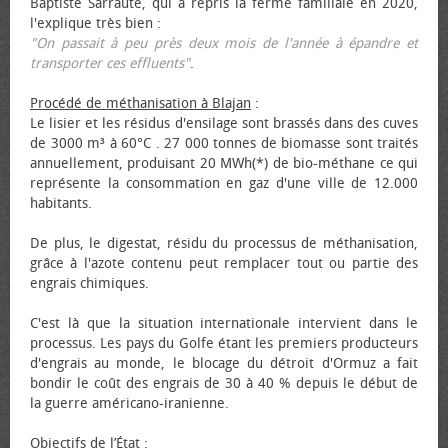
Baptiste Sarraute, qui a repris la ferme familiale en 2020,
l'explique très bien :
"On passait à peu près deux mois de l'année à épandre et
transporter ces effluents"
.
Procédé de méthanisation à Blajan
:
Le lisier et les résidus d'ensilage sont brassés dans des cuves
de 3000 m³ à 60°C . 27 000 tonnes de biomasse sont traités
annuellement, produisant 20 MWh(*) de bio-méthane ce qui
représente la consommation en gaz d'une ville de 12.000
habitants.
De plus, le digestat, résidu du processus de méthanisation,
grâce à l'azote contenu peut remplacer tout ou partie des
engrais chimiques.
C'est là que la situation internationale intervient dans le
processus. Les pays du Golfe étant les premiers producteurs
d'engrais au monde, le blocage du détroit d'Ormuz a fait
bondir le coût des engrais de 30 à 40 % depuis le début de
la guerre américano-iranienne.
Objectifs de l’État
: