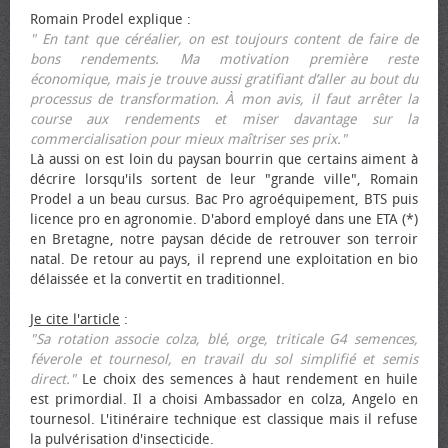
Romain Prodel explique :
" En tant que céréalier, on est toujours content de faire de
bons rendements. Ma motivation première reste
économique, mais je trouve aussi gratifiant d’aller au bout du
processus de transformation. À mon avis, il faut arrêter la
course aux rendements et miser davantage sur la
commercialisation pour mieux maîtriser ses prix."
Là aussi on est loin du paysan bourrin que certains aiment à
décrire lorsqu'ils sortent de leur "grande ville", Romain
Prodel a un beau cursus. Bac Pro agroéquipement, BTS puis
licence pro en agronomie. D'abord employé dans une ETA (*)
en Bretagne, notre paysan décide de retrouver son terroir
natal. De retour au pays, il reprend une exploitation en bio
délaissée et la convertit en traditionnel.
Je cite l'article
:
"Sa rotation associe colza, blé, orge, triticale G4 semences,
féverole et tournesol, en travail du sol simplifié et semis
direct."
Le choix des semences à haut rendement en huile
est primordial. Il a choisi Ambassador en colza, Angelo en
tournesol. L'itinéraire technique est classique mais il refuse
la pulvérisation d'insecticide.