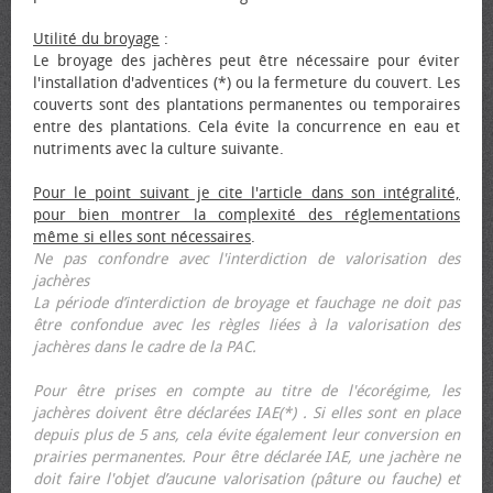
Utilité du broyage
:
Le broyage des jachères peut être nécessaire pour éviter
l'installation d'adventices (*) ou la fermeture du couvert. Les
couverts sont des plantations permanentes ou temporaires
entre des plantations. Cela évite la concurrence en eau et
nutriments avec la culture suivante.
Pour le point suivant je cite l'article dans son intégralité,
pour bien montrer la complexité des réglementations
même si elles sont nécessaires
.
Ne pas confondre avec l'interdiction de valorisation des
jachères
La période d’interdiction de broyage et fauchage ne doit pas
être confondue avec les règles liées à la valorisation des
jachères dans le cadre de la PAC.
Pour être prises en compte au titre de l'écorégime, les
jachères doivent être déclarées IAE(*) . Si elles sont en place
depuis plus de 5 ans, cela évite également leur conversion en
prairies permanentes. Pour être déclarée IAE, une jachère ne
doit faire l'objet d’aucune valorisation (pâture ou fauche) et