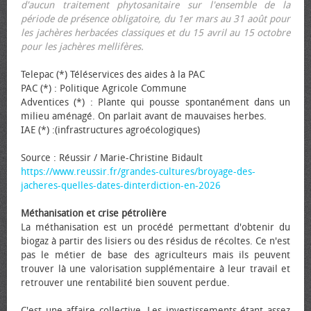
d'aucun traitement phytosanitaire sur l'ensemble de la
période de présence obligatoire, du 1er mars au 31 août pour
les jachères herbacées classiques et du 15 avril au 15 octobre
pour les jachères mellifères.
Telepac (*) Téléservices des aides à la PAC
PAC (*) : Politique Agricole Commune
Adventices (*) : Plante qui pousse spontanément dans un
milieu aménagé. On parlait avant de mauvaises herbes.
IAE (*) :(infrastructures agroécologiques)
Source : Réussir / Marie-Christine Bidault
https://www.reussir.fr/grandes-cultures/broyage-des-
jacheres-quelles-dates-dinterdiction-en-2026
Méthanisation et crise pétrolière
La méthanisation est un procédé permettant d'obtenir du
biogaz à partir des lisiers ou des résidus de récoltes. Ce n'est
pas le métier de base des agriculteurs mais ils peuvent
trouver là une valorisation supplémentaire à leur travail et
retrouver une rentabilité bien souvent perdue.
C'est une affaire collective. Les investissements étant assez