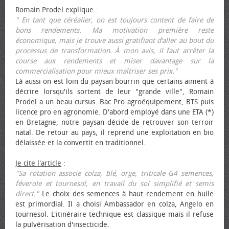
Romain Prodel explique :
" En tant que céréalier, on est toujours content de faire de
bons rendements. Ma motivation première reste
économique, mais je trouve aussi gratifiant d’aller au bout du
processus de transformation. À mon avis, il faut arrêter la
course aux rendements et miser davantage sur la
commercialisation pour mieux maîtriser ses prix."
Là aussi on est loin du paysan bourrin que certains aiment à
décrire lorsqu'ils sortent de leur "grande ville", Romain
Prodel a un beau cursus. Bac Pro agroéquipement, BTS puis
licence pro en agronomie. D'abord employé dans une ETA (*)
en Bretagne, notre paysan décide de retrouver son terroir
natal. De retour au pays, il reprend une exploitation en bio
délaissée et la convertit en traditionnel.
Je cite l'article
:
"Sa rotation associe colza, blé, orge, triticale G4 semences,
féverole et tournesol, en travail du sol simplifié et semis
direct."
Le choix des semences à haut rendement en huile
est primordial. Il a choisi Ambassador en colza, Angelo en
tournesol. L'itinéraire technique est classique mais il refuse
la pulvérisation d'insecticide.