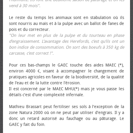
vend à 30 mois".
Le reste du temps les animaux sont en stabulation où ils
sont nourris au maïs et à la pulpe avec un ballot de fanes de
pois et du correcteur.
"On leur met en plus de la pulpe et du tourteau en phase
d’engraissement. L’avantage des Herefords, c’est qu’ils ont un
bon indice de consommation. On sort des bœufs à 350 kg de
carcasse, c’est correct !"
.
Pour ces bas-champs le GAEC touche des aides MAEC (*),
environ 4000 €, visant à accompagner le changement de
pratiques agricoles en faveur de la biodiversité, de la qualité
de l’eau et de la lutte contre l’érosion.
Il est concerné par le MAEC MHU(*) mais je vous passe les
détails c'est d'une complexité infernale.
Mathieu Brassart peut fertiliser ses sols à l'exception de la
zone Natura 2000 où on ne peut par utiliser d'engrais. Il y a
donc un retard autorisé au fauchage ou au pâturage. Le
GAEC y fait du foin.