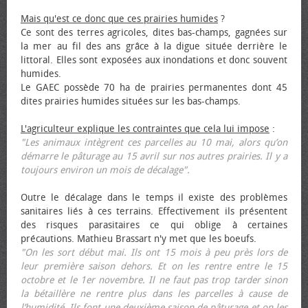
Mais qu'est ce donc que ces prairies humides
?
Ce sont des terres agricoles, dites bas-champs, gagnées sur
la mer au fil des ans grâce à la digue située derrière le
littoral. Elles sont exposées aux inondations et donc souvent
humides.
Le GAEC possède 70 ha de prairies permanentes dont 45
dites prairies humides situées sur les bas-champs.
L'agriculteur explique les contraintes que cela lui impose
:
"Les animaux intègrent ces parcelles au 10 mai, alors qu’on
démarre le pâturage au 15 avril sur nos autres prairies. Il y a
toujours environ un mois de décalage".
Outre le décalage dans le temps il existe des problèmes
sanitaires liés à ces terrains. Effectivement ils présentent
des risques parasitaires ce qui oblige à certaines
précautions. Mathieu Brassart n'y met que les bœufs.
"On les sort début mai. Ils ont 15 mois à peu près lors de
leur première saison dehors. Et on les rentre entre le 15
octobre et le 1er novembre. Il ne faut pas trop tarder sinon
la bétaillère ne rentre plus dans les parcelles à cause de
l’humidité. Ils font une deuxième saison de pâturage et on les