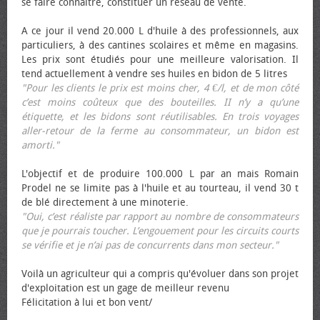
se faire connaître, constituer un réseau de vente.
A ce jour il vend 20.000 L d'huile à des professionnels, aux
particuliers, à des cantines scolaires et même en magasins.
Les prix sont étudiés pour une meilleure valorisation. Il
tend actuellement à vendre ses huiles en bidon de 5 litres
"Pour les clients le prix est moins cher, 4 €/l, et de mon côté
c’est moins coûteux que des bouteilles. II n’y a qu’une
étiquette, et les bidons sont réutilisables. En trois voyages
aller-retour de la ferme au consommateur, un bidon est
amorti."
L'objectif et de produire 100.000 L par an mais Romain
Prodel ne se limite pas à l'huile et au tourteau, il vend 30 t
de blé directement à une minoterie.
"Oui, c’est réaliste par rapport au nombre de consommateurs
que je pourrais toucher. L’engouement pour les circuits courts
se vérifie et je n’ai pas de concurrents dans mon secteur."
Voilà un agriculteur qui a compris qu'évoluer dans son projet
d'exploitation est un gage de meilleur revenu
Félicitation à lui et bon vent/