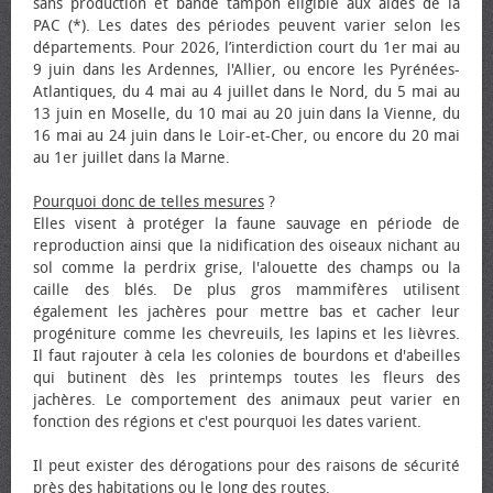
sans production et bande tampon éligible aux aides de la
PAC (*). Les dates des périodes peuvent varier selon les
départements. Pour 2026, l’interdiction court du 1er mai au
9 juin dans les Ardennes, l'Allier, ou encore les Pyrénées-
Atlantiques, du 4 mai au 4 juillet dans le Nord, du 5 mai au
13 juin en Moselle, du 10 mai au 20 juin dans la Vienne, du
16 mai au 24 juin dans le Loir-et-Cher, ou encore du 20 mai
au 1er juillet dans la Marne.
Pourquoi donc de telles mesures
?
Elles visent à protéger la faune sauvage en période de
reproduction ainsi que la nidification des oiseaux nichant au
sol comme la perdrix grise, l'alouette des champs ou la
caille des blés. De plus gros mammifères utilisent
également les jachères pour mettre bas et cacher leur
progéniture comme les chevreuils, les lapins et les lièvres.
Il faut rajouter à cela les colonies de bourdons et d'abeilles
qui butinent dès les printemps toutes les fleurs des
jachères. Le comportement des animaux peut varier en
fonction des régions et c'est pourquoi les dates varient.
Il peut exister des dérogations pour des raisons de sécurité
près des habitations ou le long des routes.