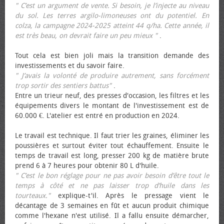
" C’est un argument de vente. Si besoin, je l’injecte au niveau
du sol. Les terres argilo-limoneuses ont du potentiel. En
colza, la campagne 2024-2025 atteint 44 q/ha. Cette année, il
est très beau, on devrait faire un peu mieux "
.
Tout cela est bien joli mais la transition demande des
investissements et du savoir faire.
" J’avais la volonté de produire autrement, sans forcément
trop sortir des sentiers battus"
.
Entre un trieur neuf, des presses d'occasion, les filtres et les
équipements divers le montant de l'investissement est de
60.000 €. L'atelier est entré en production en 2024.
Le travail est technique. Il faut trier les graines, éliminer les
poussières et surtout éviter tout échauffement. Ensuite le
temps de travail est long, presser 200 kg de matière brute
prend 6 à 7 heures pour obtenir 80 L d'huile.
" C’est le bon réglage pour ne pas avoir besoin d’être tout le
temps à côté et ne pas laisser trop d’huile dans les
tourteaux."
explique-t'il. Après le pressage vient le
décantage de 3 semaines en fût et aucun produit chimique
comme l'hexane n'est utilisé. Il a fallu ensuite démarcher,