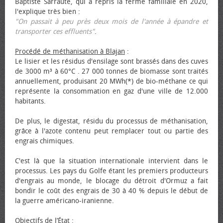
Baptiste Sarraute, qui a repris la ferme familiale en 2020,
l'explique très bien :
"On passait à peu près deux mois de l'année à épandre et
transporter ces effluents"
.
Procédé de méthanisation à Blajan
:
Le lisier et les résidus d'ensilage sont brassés dans des cuves
de 3000 m³ à 60°C . 27 000 tonnes de biomasse sont traités
annuellement, produisant 20 MWh(*) de bio-méthane ce qui
représente la consommation en gaz d'une ville de 12.000
habitants.
De plus, le digestat, résidu du processus de méthanisation,
grâce à l'azote contenu peut remplacer tout ou partie des
engrais chimiques.
C'est là que la situation internationale intervient dans le
processus. Les pays du Golfe étant les premiers producteurs
d'engrais au monde, le blocage du détroit d'Ormuz a fait
bondir le coût des engrais de 30 à 40 % depuis le début de
la guerre américano-iranienne.
Objectifs de l’État
: