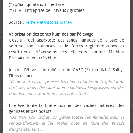
(*) q/ha : quintaux à l'hectare
(*) ETA : Entreprise de Travaux Agricoles
Source
:
Terre-Net/Nicolas Mahey
Valorisation des zones humides par l'élevage
C'est un réel casse-tête. Les zones humides de la baie de
Somme sont soumises à de fortes réglementations et
restrictions. Néanmoins des éleveurs comme Mathieu
Brassart le font très bien.
Je cite l'éleveur installé sur le GAEC (*) familial à Sailly-
Flibeaucourt:
"Ce ne sont pas les prairies les plus rentables de l’exploitation
c’est sûr, mais elles sont bien adaptées à l’engraissement des
bœufs et elles sont moins séchantes l’été".
Il élève toute la filière bovine, des vaches laitières, des
génisses et des bœufs.
"On trait 125 vaches, on garde toutes les femelles pour le
renouvellement et les mâles pour en faire des bœufs
d’engraissement".