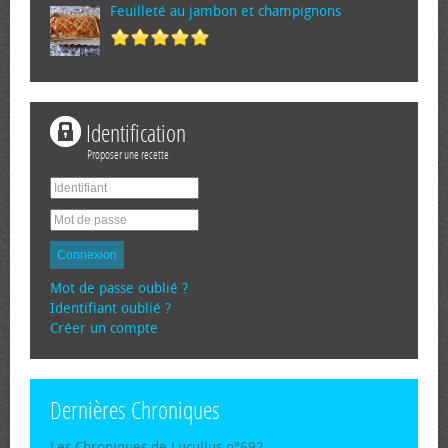
Feuilleté au jambon et champignons
Identification
Proposer une recette
Connexion
Mot de passe oublié ?
Identifiant oublié ?
Créer un compte
Dernières Chroniques
Les Chroniques de Lucullus n°692