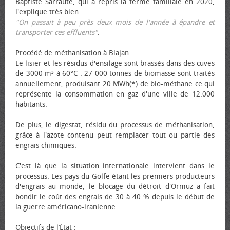
Baptiste Sarraute, qui a repris la ferme familiale en 2020,
l'explique très bien :
"On passait à peu près deux mois de l'année à épandre et
transporter ces effluents"
.
Procédé de méthanisation à Blajan
:
Le lisier et les résidus d'ensilage sont brassés dans des cuves
de 3000 m³ à 60°C . 27 000 tonnes de biomasse sont traités
annuellement, produisant 20 MWh(*) de bio-méthane ce qui
représente la consommation en gaz d'une ville de 12.000
habitants.
De plus, le digestat, résidu du processus de méthanisation,
grâce à l'azote contenu peut remplacer tout ou partie des
engrais chimiques.
C'est là que la situation internationale intervient dans le
processus. Les pays du Golfe étant les premiers producteurs
d'engrais au monde, le blocage du détroit d'Ormuz a fait
bondir le coût des engrais de 30 à 40 % depuis le début de
la guerre américano-iranienne.
Objectifs de l’État
: