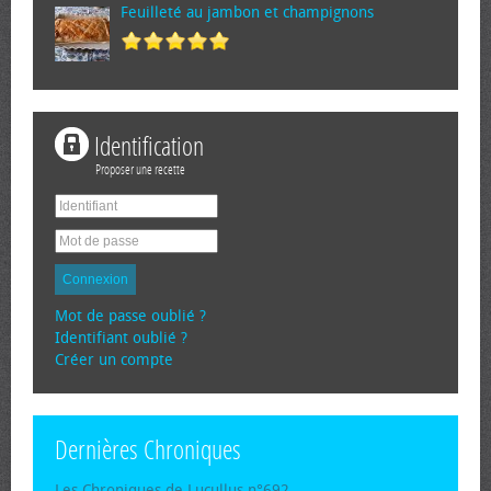
Feuilleté au jambon et champignons
Identification
Proposer une recette
Connexion
Mot de passe oublié ?
Identifiant oublié ?
Créer un compte
Dernières Chroniques
Les Chroniques de Lucullus n°692