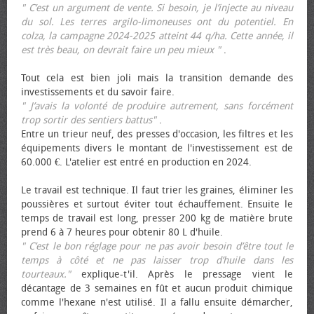
" C’est un argument de vente. Si besoin, je l’injecte au niveau
du sol. Les terres argilo-limoneuses ont du potentiel. En
colza, la campagne 2024-2025 atteint 44 q/ha. Cette année, il
est très beau, on devrait faire un peu mieux "
.
Tout cela est bien joli mais la transition demande des
investissements et du savoir faire.
" J’avais la volonté de produire autrement, sans forcément
trop sortir des sentiers battus"
.
Entre un trieur neuf, des presses d'occasion, les filtres et les
équipements divers le montant de l'investissement est de
60.000 €. L'atelier est entré en production en 2024.
Le travail est technique. Il faut trier les graines, éliminer les
poussières et surtout éviter tout échauffement. Ensuite le
temps de travail est long, presser 200 kg de matière brute
prend 6 à 7 heures pour obtenir 80 L d'huile.
" C’est le bon réglage pour ne pas avoir besoin d’être tout le
temps à côté et ne pas laisser trop d’huile dans les
tourteaux."
explique-t'il. Après le pressage vient le
décantage de 3 semaines en fût et aucun produit chimique
comme l'hexane n'est utilisé. Il a fallu ensuite démarcher,