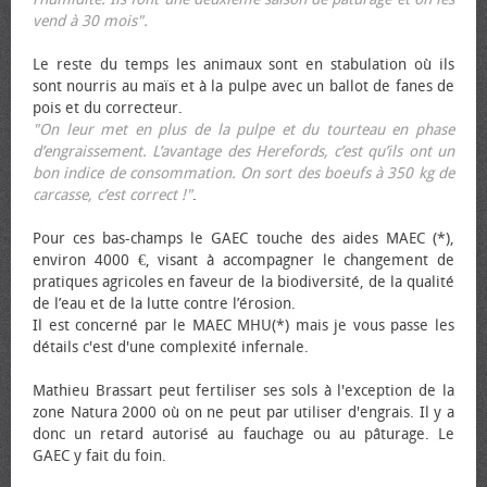
vend à 30 mois".
Le reste du temps les animaux sont en stabulation où ils
sont nourris au maïs et à la pulpe avec un ballot de fanes de
pois et du correcteur.
"On leur met en plus de la pulpe et du tourteau en phase
d’engraissement. L’avantage des Herefords, c’est qu’ils ont un
bon indice de consommation. On sort des bœufs à 350 kg de
carcasse, c’est correct !"
.
Pour ces bas-champs le GAEC touche des aides MAEC (*),
environ 4000 €, visant à accompagner le changement de
pratiques agricoles en faveur de la biodiversité, de la qualité
de l’eau et de la lutte contre l’érosion.
Il est concerné par le MAEC MHU(*) mais je vous passe les
détails c'est d'une complexité infernale.
Mathieu Brassart peut fertiliser ses sols à l'exception de la
zone Natura 2000 où on ne peut par utiliser d'engrais. Il y a
donc un retard autorisé au fauchage ou au pâturage. Le
GAEC y fait du foin.