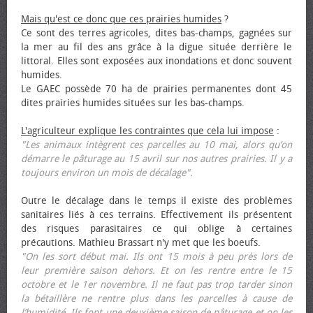
Mais qu'est ce donc que ces prairies humides
?
Ce sont des terres agricoles, dites bas-champs, gagnées sur
la mer au fil des ans grâce à la digue située derrière le
littoral. Elles sont exposées aux inondations et donc souvent
humides.
Le GAEC possède 70 ha de prairies permanentes dont 45
dites prairies humides situées sur les bas-champs.
L'agriculteur explique les contraintes que cela lui impose
:
"Les animaux intègrent ces parcelles au 10 mai, alors qu’on
démarre le pâturage au 15 avril sur nos autres prairies. Il y a
toujours environ un mois de décalage".
Outre le décalage dans le temps il existe des problèmes
sanitaires liés à ces terrains. Effectivement ils présentent
des risques parasitaires ce qui oblige à certaines
précautions. Mathieu Brassart n'y met que les bœufs.
"On les sort début mai. Ils ont 15 mois à peu près lors de
leur première saison dehors. Et on les rentre entre le 15
octobre et le 1er novembre. Il ne faut pas trop tarder sinon
la bétaillère ne rentre plus dans les parcelles à cause de
l’humidité. Ils font une deuxième saison de pâturage et on les