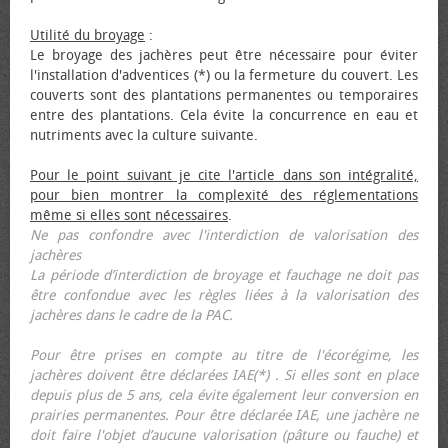
Utilité du broyage
:
Le broyage des jachères peut être nécessaire pour éviter
l'installation d'adventices (*) ou la fermeture du couvert. Les
couverts sont des plantations permanentes ou temporaires
entre des plantations. Cela évite la concurrence en eau et
nutriments avec la culture suivante.
Pour le point suivant je cite l'article dans son intégralité,
pour bien montrer la complexité des réglementations
même si elles sont nécessaires
.
Ne pas confondre avec l'interdiction de valorisation des
jachères
La période d’interdiction de broyage et fauchage ne doit pas
être confondue avec les règles liées à la valorisation des
jachères dans le cadre de la PAC.
Pour être prises en compte au titre de l'écorégime, les
jachères doivent être déclarées IAE(*) . Si elles sont en place
depuis plus de 5 ans, cela évite également leur conversion en
prairies permanentes. Pour être déclarée IAE, une jachère ne
doit faire l'objet d’aucune valorisation (pâture ou fauche) et