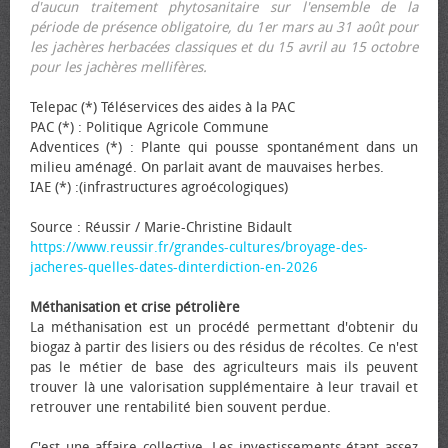
d'aucun traitement phytosanitaire sur l'ensemble de la
période de présence obligatoire, du 1er mars au 31 août pour
les jachères herbacées classiques et du 15 avril au 15 octobre
pour les jachères mellifères.
Telepac (*) Téléservices des aides à la PAC
PAC (*) : Politique Agricole Commune
Adventices (*) : Plante qui pousse spontanément dans un
milieu aménagé. On parlait avant de mauvaises herbes.
IAE (*) :(infrastructures agroécologiques)
Source : Réussir / Marie-Christine Bidault
https://www.reussir.fr/grandes-cultures/broyage-des-
jacheres-quelles-dates-dinterdiction-en-2026
Méthanisation et crise pétrolière
La méthanisation est un procédé permettant d'obtenir du
biogaz à partir des lisiers ou des résidus de récoltes. Ce n'est
pas le métier de base des agriculteurs mais ils peuvent
trouver là une valorisation supplémentaire à leur travail et
retrouver une rentabilité bien souvent perdue.
C'est une affaire collective. Les investissements étant assez