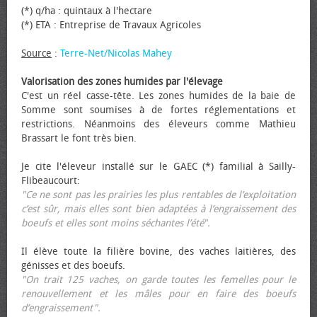
(*) q/ha : quintaux à l'hectare
(*) ETA : Entreprise de Travaux Agricoles
Source
:
Terre-Net/Nicolas Mahey
Valorisation des zones humides par l'élevage
C'est un réel casse-tête. Les zones humides de la baie de
Somme sont soumises à de fortes réglementations et
restrictions. Néanmoins des éleveurs comme Mathieu
Brassart le font très bien.
Je cite l'éleveur installé sur le GAEC (*) familial à Sailly-
Flibeaucourt:
"Ce ne sont pas les prairies les plus rentables de l’exploitation
c’est sûr, mais elles sont bien adaptées à l’engraissement des
bœufs et elles sont moins séchantes l’été".
Il élève toute la filière bovine, des vaches laitières, des
génisses et des bœufs.
"On trait 125 vaches, on garde toutes les femelles pour le
renouvellement et les mâles pour en faire des bœufs
d’engraissement".