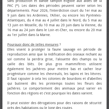
sans production et bande tampon éligible aux aides de la
PAC (*). Les dates des périodes peuvent varier selon les
départements. Pour 2026, l’interdiction court du 1er mai au
9 juin dans les Ardennes, l'Allier, ou encore les Pyrénées-
Atlantiques, du 4 mai au 4 juillet dans le Nord, du 5 mai au
13 juin en Moselle, du 10 mai au 20 juin dans la Vienne, du
16 mai au 24 juin dans le Loir-et-Cher, ou encore du 20 mai
au 1er juillet dans la Marne.
Pourquoi donc de telles mesures
?
Elles visent à protéger la faune sauvage en période de
reproduction ainsi que la nidification des oiseaux nichant au
sol comme la perdrix grise, l'alouette des champs ou la
caille des blés. De plus gros mammifères utilisent
également les jachères pour mettre bas et cacher leur
progéniture comme les chevreuils, les lapins et les lièvres.
Il faut rajouter à cela les colonies de bourdons et d'abeilles
qui butinent dès les printemps toutes les fleurs des
jachères. Le comportement des animaux peut varier en
fonction des régions et c'est pourquoi les dates varient.
Il peut exister des dérogations pour des raisons de sécurité
près des habitations ou le long des routes.