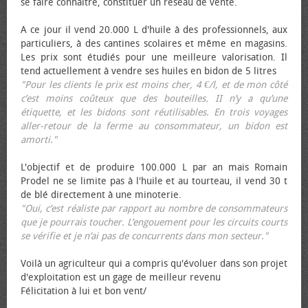
se faire connaître, constituer un réseau de vente.
A ce jour il vend 20.000 L d'huile à des professionnels, aux
particuliers, à des cantines scolaires et même en magasins.
Les prix sont étudiés pour une meilleure valorisation. Il
tend actuellement à vendre ses huiles en bidon de 5 litres
"Pour les clients le prix est moins cher, 4 €/l, et de mon côté
c’est moins coûteux que des bouteilles. II n’y a qu’une
étiquette, et les bidons sont réutilisables. En trois voyages
aller-retour de la ferme au consommateur, un bidon est
amorti."
L'objectif et de produire 100.000 L par an mais Romain
Prodel ne se limite pas à l'huile et au tourteau, il vend 30 t
de blé directement à une minoterie.
"Oui, c’est réaliste par rapport au nombre de consommateurs
que je pourrais toucher. L’engouement pour les circuits courts
se vérifie et je n’ai pas de concurrents dans mon secteur."
Voilà un agriculteur qui a compris qu'évoluer dans son projet
d'exploitation est un gage de meilleur revenu
Félicitation à lui et bon vent/