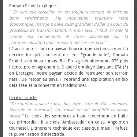
Romain Prodel explique :
" En tant que céréalier, on est toujours content de faire de
bons rendements. Ma motivation première reste
économique, mais je trouve aussi gratifiant d’aller au bout du
processus de transformation. À mon avis, il faut arrêter la
course aux rendements et miser davantage sur la
commercialisation pour mieux maîtriser ses prix."
Là aussi on est loin du paysan bourrin que certains aiment à
décrire lorsqu'ils sortent de leur "grande ville", Romain
Prodel a un beau cursus. Bac Pro agroéquipement, BTS puis
licence pro en agronomie. D'abord employé dans une ETA (*)
en Bretagne, notre paysan décide de retrouver son terroir
natal. De retour au pays, il reprend une exploitation en bio
délaissée et la convertit en traditionnel.
Je cite l'article
:
"Sa rotation associe colza, blé, orge, triticale G4 semences,
féverole et tournesol, en travail du sol simplifié et semis
direct."
Le choix des semences à haut rendement en huile
est primordial. Il a choisi Ambassador en colza, Angelo en
tournesol. L'itinéraire technique est classique mais il refuse
la pulvérisation d'insecticide.