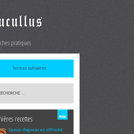
iches pratiques
Termes culinaires
nières recettes
Épaule d’agneau en effiloché