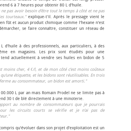
rend 6 à 7 heures pour obtenir 80 L d'huile.
r ne pas avoir besoin d’être tout le temps à côté et ne pas
les tourteaux."
explique-t'il. Après le pressage vient le
en fût et aucun produit chimique comme l'hexane n'est
e démarcher, se faire connaître, constituer un réseau de
L d'huile à des professionnels, aux particuliers, à des
même en magasins. Les prix sont étudiés pour une
Il tend actuellement à vendre ses huiles en bidon de 5
est moins cher, 4 €/l, et de mon côté c’est moins coûteux
 qu’une étiquette, et les bidons sont réutilisables. En trois
a ferme au consommateur, un bidon est amorti."
 100.000 L par an mais Romain Prodel ne se limite pas à
 vend 30 t de blé directement à une minoterie.
r rapport au nombre de consommateurs que je pourrais
our les circuits courts se vérifie et je n’ai pas de
eur."
 compris qu'évoluer dans son projet d'exploitation est un