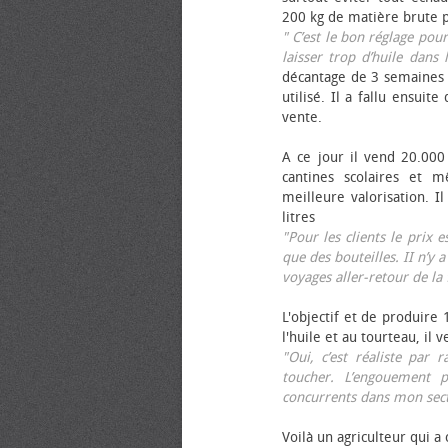
200 kg de matière brute p
" C’est le bon réglage pou
laisser trop d’huile dans 
décantage de 3 semaines 
utilisé. Il a fallu ensuit
vente.
A ce jour il vend 20.000 
cantines scolaires et 
meilleure valorisation. 
litres
"Pour les clients le prix 
que des bouteilles. II n’y a
voyages aller-retour de l
L'objectif et de produire
l'huile et au tourteau, il
"Oui, c’est réaliste pa
toucher. L’engouement p
concurrents dans mon sect
Voilà un agriculteur qui a