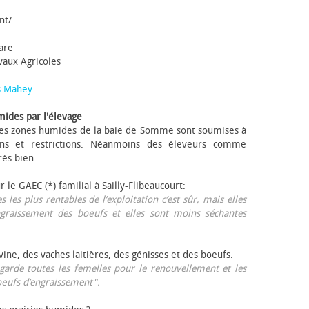
nt/
tare
avaux Agricoles
s Mahey
mides par l'élevage
 Les zones humides de la baie de Somme sont soumises à
ons et restrictions. Néanmoins des éleveurs comme
rès bien.
ur le GAEC (*) familial à Sailly-Flibeaucourt:
s les plus rentables de l’exploitation c’est sûr, mais elles
ngraissement des bœufs et elles sont moins séchantes
ovine, des vaches laitières, des génisses et des bœufs.
garde toutes les femelles pour le renouvellement et les
œufs d’engraissement".