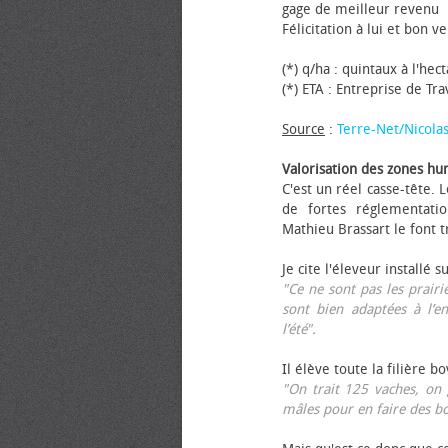
gage de meilleur revenu
Félicitation à lui et bon ve
(*) q/ha : quintaux à l'hec
(*) ETA : Entreprise de Tr
Source
:
Terre-Net/Nicola
Valorisation des zones hu
C'est un réel casse-tête.
de fortes réglementati
Mathieu Brassart le font t
Je cite l'éleveur installé s
"Ce ne sont pas les prairie
sont bien adaptées à l’e
l’été".
Il élève toute la filière b
"On trait 125 vaches, on 
mâles pour en faire des b