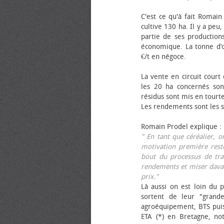
C'est ce qu'à fait Romain
cultive 130 ha. Il y a peu
partie de ses productions
économique. La tonne d’ol
€/t en négoce.
La vente en circuit court
les 20 ha concernés sont
résidus sont mis en tourt
Les rendements sont les su
Romain Prodel explique :
" En tant que céréalier, 
motivation première reste
bout du processus de tra
rendements et miser davan
prix."
Là aussi on est loin du p
sortent de leur "grand
agroéquipement, BTS pui
ETA (*) en Bretagne, no