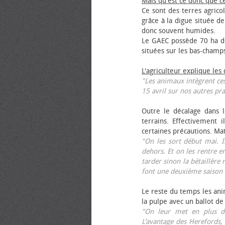
Mais qu'est ce donc que c
Ce sont des terres agrico
grâce à la digue située de
donc souvent humides.
Le GAEC possède 70 ha de
situées sur les bas-champ
L'agriculteur explique les
"Les animaux intègrent ces
15 avril sur nos autres pra
Outre le décalage dans l
terrains. Effectivement i
certaines précautions. Ma
"On les sort début mai. I
dehors. Et on les rentre e
tarder sinon la bétaillère 
font une deuxième saison 
Le reste du temps les anim
la pulpe avec un ballot de
"On leur met en plus de
L’avantage des Herefords,