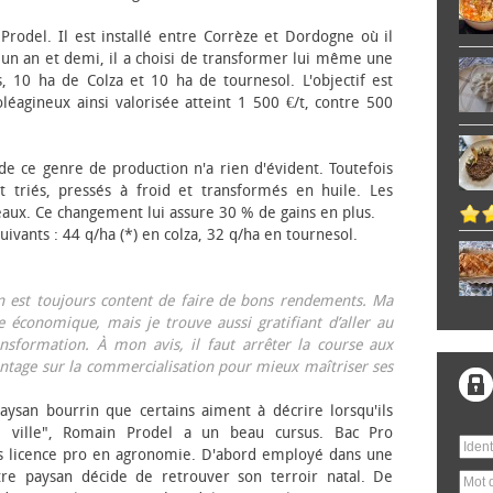
 Prodel. Il est installé entre Corrèze et Dordogne où il
, un an et demi, il a choisi de transformer lui même une
, 10 ha de Colza et 10 ha de tournesol. L'objectif est
éagineux ainsi valorisée atteint 1 500 €/t, contre 500
 de ce genre de production n'a rien d'évident. Toutefois
 triés, pressés à froid et transformés en huile. Les
eaux. Ce changement lui assure 30 % de gains en plus.
ivants : 44 q/ha (*) en colza, 32 q/ha en tournesol.
on est toujours content de faire de bons rendements. Ma
 économique, mais je trouve aussi gratifiant d’aller au
nsformation. À mon avis, il faut arrêter la course aux
tage sur la commercialisation pour mieux maîtriser ses
aysan bourrin que certains aiment à décrire lorsqu'ils
e ville", Romain Prodel a un beau cursus. Bac Pro
s licence pro en agronomie. D'abord employé dans une
tre paysan décide de retrouver son terroir natal. De