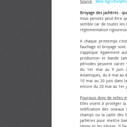
Source
:
Web-Agri/Delphi
Broyage des jachères : que
Vous pensiez peut-être qu
semble car de toutes les m
réglementation rigoureus
A chaque printemps c'est
fauchage et broyage sont i
s'applique également au
production et bande tam
périodes peuvent varier s
du 1er mai au 9 juin da
Atlantiques, du 4 mai au 4
10 mai au 20 juin dans la
encore du 20 mai au 1er j
Pourquoi donc de telles 
Elles visent à protéger l
nidification des oiseaux
champs ou la caille des 
jachères pour mettre bas
lapins et les lièvres. Il 