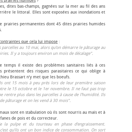
es prairies humides
?
les, dites bas-champs, gagnées sur la mer au fil des ans
rrière le littoral. Elles sont exposées aux inondations et
 prairies permanentes dont 45 dites prairies humides
s.
 contraintes que cela lui impose
:
 parcelles au 10 mai, alors qu’on démarre le pâturage au
iries. Il y a toujours environ un mois de décalage".
e temps il existe des problèmes sanitaires liés à ces
ls présentent des risques parasitaires ce qui oblige à
thieu Brassart n'y met que les bœufs.
ls ont 15 mois à peu près lors de leur première saison
ntre le 15 octobre et le 1er novembre. Il ne faut pas trop
ne rentre plus dans les parcelles à cause de l’humidité. Ils
de pâturage et on les vend à 30 mois".
aux sont en stabulation où ils sont nourris au maïs et à
 fanes de pois et du correcteur.
 la pulpe et du tourteau en phase d’engraissement.
 c’est qu’ils ont un bon indice de consommation. On sort