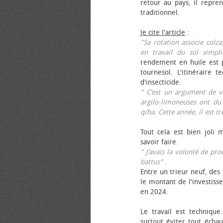
retour au pays, il repren
traditionnel.
Je cite l'article
:
"Sa rotation associe colza
en travail du sol simpli
rendement en huile est p
tournesol. L'itinéraire t
d'insecticide.
" C’est un argument de ven
argilo-limoneuses ont du
q/ha. Cette année, il est t
Tout cela est bien joli 
savoir faire.
" J’avais la volonté de pr
battus"
.
Entre un trieur neuf, des 
le montant de l'investiss
en 2024.
Le travail est technique.
surtout éviter tout échau