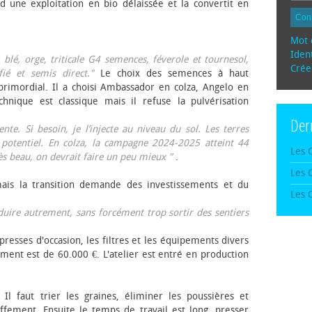
d une exploitation en bio délaissée et la convertit en
Con
Mot 
Ident
, blé, orge, triticale G4 semences, féverole et tournesol,
Crée
fié et semis direct."
Le choix des semences à haut
rimordial. Il a choisi Ambassador en colza, Angelo en
echnique est classique mais il refuse la pulvérisation
Der
te. Si besoin, je l’injecte au niveau du sol. Les terres
 potentiel. En colza, la campagne 2024-2025 atteint 44
Les 
rès beau, on devrait faire un peu mieux "
.
Les 
mais la transition demande des investissements et du
Les 
oduire autrement, sans forcément trop sortir des sentiers
presses d'occasion, les filtres et les équipements divers
ement est de 60.000 €. L'atelier est entré en production
 Il faut trier les graines, éliminer les poussières et
ffement. Ensuite le temps de travail est long, presser