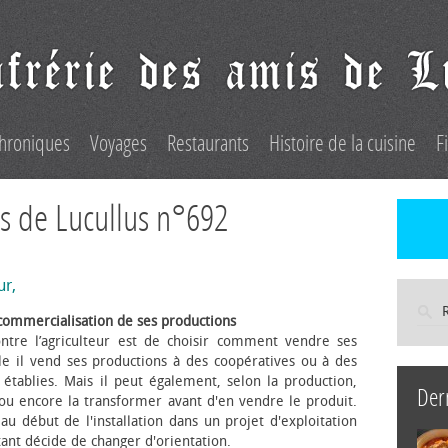
hroniques
Voyages
Restaurants
Histoire de la cuisine
F
s de Lucullus n°692
ur,
commercialisation de ses productions
ntre l’agriculteur est de choisir comment vendre ses
le il vend ses productions à des coopératives ou à des
s établies. Mais il peut également, selon la production,
Der
 ou encore la transformer avant d'en vendre le produit.
au début de l'installation dans un projet d'exploitation
itant décide de changer d'orientation.