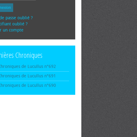
nexion
de passe oublié ?
ifiant oublié ?
r un compte
nières Chroniques
Chroniques de Lucullus n°692
Chroniques de Lucullus n°691
Chroniques de Lucullus n°690