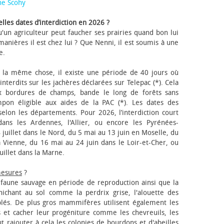
ne Scohy
lles dates d’interdiction en 2026 ?
'un agriculteur peut faucher ses prairies quand bon lui
anières il est chez lui ? Que Nenni, il est soumis à une
e.
 la même chose, il existe une période de 40 jours où
nterdits sur les jachères déclarées sur Telepac (*). Cela
x bordures de champs, bande le long de forêts sans
pon éligible aux aides de la PAC (*). Les dates des
elon les départements. Pour 2026, l’interdiction court
ns les Ardennes, l'Allier, ou encore les Pyrénées-
 juillet dans le Nord, du 5 mai au 13 juin en Moselle, du
 Vienne, du 16 mai au 24 juin dans le Loir-et-Cher, ou
uillet dans la Marne.
mesures
?
a faune sauvage en période de reproduction ainsi que la
 nichant au sol comme la perdrix grise, l'alouette des
blés. De plus gros mammifères utilisent également les
 et cacher leur progéniture comme les chevreuils, les
faut rajouter à cela les colonies de bourdons et d'abeilles