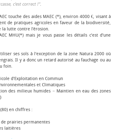
sse, c’est correct !"
.
EC touche des aides MAEC (*), environ 4000 €, visant à
t de pratiques agricoles en faveur de la biodiversité,
 la lutte contre l’érosion.
AEC MHU(*) mais je vous passe les détails c'est d'une
tiliser ses sols à l'exception de la zone Natura 2000 où
engrais. Il y a donc un retard autorisé au fauchage ou au
u foin.
icole d'Exploitation en Commun
nvironnementales et Climatiques
ion des milieux humides − Maintien en eau des zones
)
(80) en chiffres :
 de prairies permanentes
s laitières