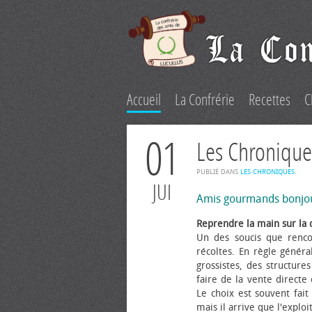
Accueil
La Confrérie
Recettes
C
01
Les Chronique
PUBLIÉ DANS
LES CHRONIQUES
.
JUI
Amis gourmands bonjo
Reprendre la main sur la 
Un des soucis que renco
récoltes. En règle généra
grossistes, des structure
faire de la vente directe
Le choix est souvent fait 
mais il arrive que l'explo