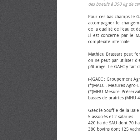
des bœufs à 350 kg de carca
Pour ces bas-champs le GA
accompagner le changemen
de la qualité de l’eau et de
Il est concerné par le M
complexité infernale.
Mathieu Brassart peut fer
on ne peut par utiliser d'
pâturage. Le GAEC y fait d
(-)GAEC : Groupement Agr
(*)MAEC : Mesures Agro-E
(*)MHU Mesure Préservat
basses de prairies (MHU 4
Gaec le Souffle de la Baie 
5 associés et 2 salariés
420 ha de SAU dont 70 ha
380 bovins dont 125 vache