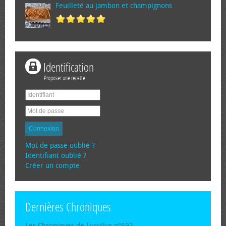
Feuilleté au jambon et champignons
Identification
Proposer une recette
Connexion
Mot de passe oublié ?
Identifiant oublié ?
Créer un compte
Dernières Chroniques
Les Chroniques de Lucullus n°692