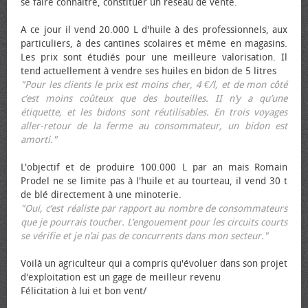
se faire connaître, constituer un réseau de vente.
A ce jour il vend 20.000 L d'huile à des professionnels, aux
particuliers, à des cantines scolaires et même en magasins.
Les prix sont étudiés pour une meilleure valorisation. Il
tend actuellement à vendre ses huiles en bidon de 5 litres
"Pour les clients le prix est moins cher, 4 €/l, et de mon côté
c’est moins coûteux que des bouteilles. II n’y a qu’une
étiquette, et les bidons sont réutilisables. En trois voyages
aller-retour de la ferme au consommateur, un bidon est
amorti."
L'objectif et de produire 100.000 L par an mais Romain
Prodel ne se limite pas à l'huile et au tourteau, il vend 30 t
de blé directement à une minoterie.
"Oui, c’est réaliste par rapport au nombre de consommateurs
que je pourrais toucher. L’engouement pour les circuits courts
se vérifie et je n’ai pas de concurrents dans mon secteur."
Voilà un agriculteur qui a compris qu'évoluer dans son projet
d'exploitation est un gage de meilleur revenu
Félicitation à lui et bon vent/