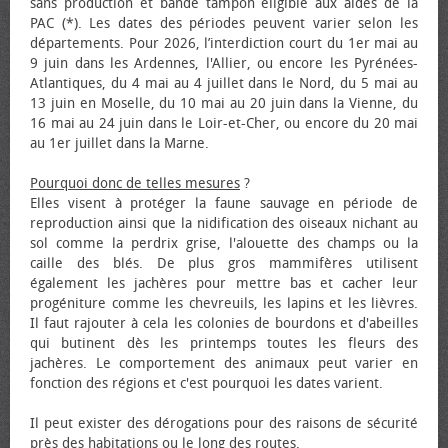
sans production et bande tampon éligible aux aides de la
PAC (*). Les dates des périodes peuvent varier selon les
départements. Pour 2026, l’interdiction court du 1er mai au
9 juin dans les Ardennes, l'Allier, ou encore les Pyrénées-
Atlantiques, du 4 mai au 4 juillet dans le Nord, du 5 mai au
13 juin en Moselle, du 10 mai au 20 juin dans la Vienne, du
16 mai au 24 juin dans le Loir-et-Cher, ou encore du 20 mai
au 1er juillet dans la Marne.
Pourquoi donc de telles mesures
?
Elles visent à protéger la faune sauvage en période de
reproduction ainsi que la nidification des oiseaux nichant au
sol comme la perdrix grise, l'alouette des champs ou la
caille des blés. De plus gros mammifères utilisent
également les jachères pour mettre bas et cacher leur
progéniture comme les chevreuils, les lapins et les lièvres.
Il faut rajouter à cela les colonies de bourdons et d'abeilles
qui butinent dès les printemps toutes les fleurs des
jachères. Le comportement des animaux peut varier en
fonction des régions et c'est pourquoi les dates varient.
Il peut exister des dérogations pour des raisons de sécurité
près des habitations ou le long des routes.