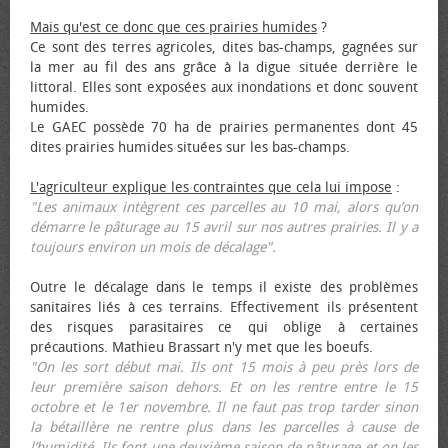
Mais qu'est ce donc que ces prairies humides
?
Ce sont des terres agricoles, dites bas-champs, gagnées sur
la mer au fil des ans grâce à la digue située derrière le
littoral. Elles sont exposées aux inondations et donc souvent
humides.
Le GAEC possède 70 ha de prairies permanentes dont 45
dites prairies humides situées sur les bas-champs.
L'agriculteur explique les contraintes que cela lui impose
:
"Les animaux intègrent ces parcelles au 10 mai, alors qu’on
démarre le pâturage au 15 avril sur nos autres prairies. Il y a
toujours environ un mois de décalage".
Outre le décalage dans le temps il existe des problèmes
sanitaires liés à ces terrains. Effectivement ils présentent
des risques parasitaires ce qui oblige à certaines
précautions. Mathieu Brassart n'y met que les bœufs.
"On les sort début mai. Ils ont 15 mois à peu près lors de
leur première saison dehors. Et on les rentre entre le 15
octobre et le 1er novembre. Il ne faut pas trop tarder sinon
la bétaillère ne rentre plus dans les parcelles à cause de
l’humidité. Ils font une deuxième saison de pâturage et on les