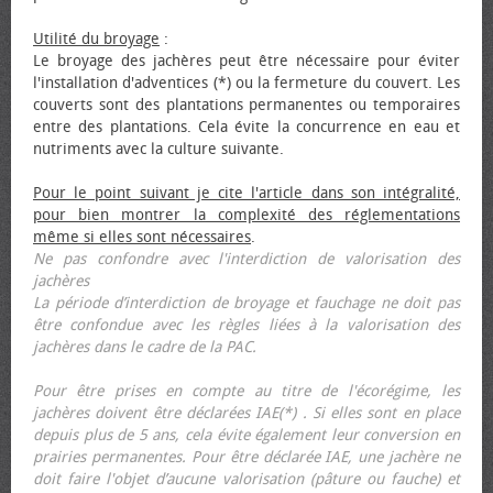
Utilité du broyage
:
Le broyage des jachères peut être nécessaire pour éviter
l'installation d'adventices (*) ou la fermeture du couvert. Les
couverts sont des plantations permanentes ou temporaires
entre des plantations. Cela évite la concurrence en eau et
nutriments avec la culture suivante.
Pour le point suivant je cite l'article dans son intégralité,
pour bien montrer la complexité des réglementations
même si elles sont nécessaires
.
Ne pas confondre avec l'interdiction de valorisation des
jachères
La période d’interdiction de broyage et fauchage ne doit pas
être confondue avec les règles liées à la valorisation des
jachères dans le cadre de la PAC.
Pour être prises en compte au titre de l'écorégime, les
jachères doivent être déclarées IAE(*) . Si elles sont en place
depuis plus de 5 ans, cela évite également leur conversion en
prairies permanentes. Pour être déclarée IAE, une jachère ne
doit faire l'objet d’aucune valorisation (pâture ou fauche) et