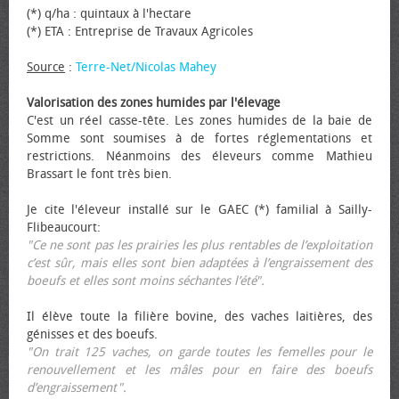
(*) q/ha : quintaux à l'hectare
(*) ETA : Entreprise de Travaux Agricoles
Source
:
Terre-Net/Nicolas Mahey
Valorisation des zones humides par l'élevage
C'est un réel casse-tête. Les zones humides de la baie de
Somme sont soumises à de fortes réglementations et
restrictions. Néanmoins des éleveurs comme Mathieu
Brassart le font très bien.
Je cite l'éleveur installé sur le GAEC (*) familial à Sailly-
Flibeaucourt:
"Ce ne sont pas les prairies les plus rentables de l’exploitation
c’est sûr, mais elles sont bien adaptées à l’engraissement des
bœufs et elles sont moins séchantes l’été".
Il élève toute la filière bovine, des vaches laitières, des
génisses et des bœufs.
"On trait 125 vaches, on garde toutes les femelles pour le
renouvellement et les mâles pour en faire des bœufs
d’engraissement".