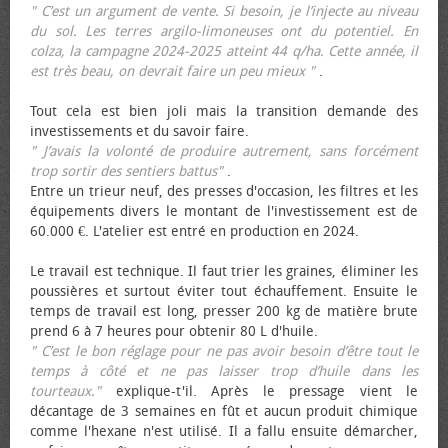
" C’est un argument de vente. Si besoin, je l’injecte au niveau
du sol. Les terres argilo-limoneuses ont du potentiel. En
colza, la campagne 2024-2025 atteint 44 q/ha. Cette année, il
est très beau, on devrait faire un peu mieux "
.
Tout cela est bien joli mais la transition demande des
investissements et du savoir faire.
" J’avais la volonté de produire autrement, sans forcément
trop sortir des sentiers battus"
.
Entre un trieur neuf, des presses d'occasion, les filtres et les
équipements divers le montant de l'investissement est de
60.000 €. L'atelier est entré en production en 2024.
Le travail est technique. Il faut trier les graines, éliminer les
poussières et surtout éviter tout échauffement. Ensuite le
temps de travail est long, presser 200 kg de matière brute
prend 6 à 7 heures pour obtenir 80 L d'huile.
" C’est le bon réglage pour ne pas avoir besoin d’être tout le
temps à côté et ne pas laisser trop d’huile dans les
tourteaux."
explique-t'il. Après le pressage vient le
décantage de 3 semaines en fût et aucun produit chimique
comme l'hexane n'est utilisé. Il a fallu ensuite démarcher,