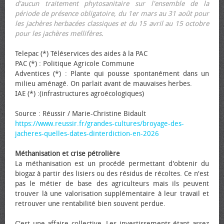
d'aucun traitement phytosanitaire sur l'ensemble de la
période de présence obligatoire, du 1er mars au 31 août pour
les jachères herbacées classiques et du 15 avril au 15 octobre
pour les jachères mellifères.
Telepac (*) Téléservices des aides à la PAC
PAC (*) : Politique Agricole Commune
Adventices (*) : Plante qui pousse spontanément dans un
milieu aménagé. On parlait avant de mauvaises herbes.
IAE (*) :(infrastructures agroécologiques)
Source : Réussir / Marie-Christine Bidault
https://www.reussir.fr/grandes-cultures/broyage-des-
jacheres-quelles-dates-dinterdiction-en-2026
Méthanisation et crise pétrolière
La méthanisation est un procédé permettant d'obtenir du
biogaz à partir des lisiers ou des résidus de récoltes. Ce n'est
pas le métier de base des agriculteurs mais ils peuvent
trouver là une valorisation supplémentaire à leur travail et
retrouver une rentabilité bien souvent perdue.
C'est une affaire collective. Les investissements étant assez