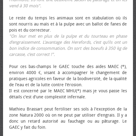
vend à 30 mois".
Le reste du temps les animaux sont en stabulation où ils
sont nourris au maïs et à la pulpe avec un ballot de fanes de
pois et du correcteur.
"On leur met en plus de la pulpe et du tourteau en phase
d’engraissement. L’avantage des Herefords, c’est qu’ils ont un
bon indice de consommation. On sort des bœufs à 350 kg de
carcasse, c’est correct !"
.
Pour ces bas-champs le GAEC touche des aides MAEC (*),
environ 4000 €, visant à accompagner le changement de
pratiques agricoles en faveur de la biodiversité, de la qualité
de l’eau et de la lutte contre l’érosion.
Il est concerné par le MAEC MHU(*) mais je vous passe les
détails c'est d'une complexité infernale.
Mathieu Brassart peut fertiliser ses sols à l'exception de la
zone Natura 2000 où on ne peut par utiliser d'engrais. Il y a
donc un retard autorisé au fauchage ou au pâturage. Le
GAEC y fait du foin.