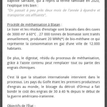
Baptiste Sarraute, qui a repris la ferme familiale en 2020,
l'explique très bien :
"On passait à peu près deux mois de l'année à épandre et
transporter ces effluents"
.
Procédé de méthanisation à Blajan
:
Le lisier et les résidus d'ensilage sont brassés dans des cuves
de 3000 m³ à 60°C . 27 000 tonnes de biomasse sont traités
annuellement, produisant 20 MWh(*) de bio-méthane ce qui
représente la consommation en gaz d'une ville de 12.000
habitants.
De plus, le digestat, résidu du processus de méthanisation,
grâce à l'azote contenu peut remplacer tout ou partie des
engrais chimiques.
C'est là que la situation internationale intervient dans le
processus. Les pays du Golfe étant les premiers producteurs
d'engrais au monde, le blocage du détroit d'Ormuz a fait
bondir le coût des engrais de 30 à 40 % depuis le début de
la guerre américano-iranienne.
Objectifs de l’État
: