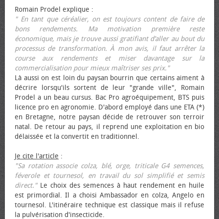
Romain Prodel explique :
" En tant que céréalier, on est toujours content de faire de
bons rendements. Ma motivation première reste
économique, mais je trouve aussi gratifiant d’aller au bout du
processus de transformation. À mon avis, il faut arrêter la
course aux rendements et miser davantage sur la
commercialisation pour mieux maîtriser ses prix."
Là aussi on est loin du paysan bourrin que certains aiment à
décrire lorsqu'ils sortent de leur "grande ville", Romain
Prodel a un beau cursus. Bac Pro agroéquipement, BTS puis
licence pro en agronomie. D'abord employé dans une ETA (*)
en Bretagne, notre paysan décide de retrouver son terroir
natal. De retour au pays, il reprend une exploitation en bio
délaissée et la convertit en traditionnel.
Je cite l'article
:
"Sa rotation associe colza, blé, orge, triticale G4 semences,
féverole et tournesol, en travail du sol simplifié et semis
direct."
Le choix des semences à haut rendement en huile
est primordial. Il a choisi Ambassador en colza, Angelo en
tournesol. L'itinéraire technique est classique mais il refuse
la pulvérisation d'insecticide.