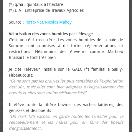
(*) q/ha : quintaux à l'hectare
(*) ETA : Entreprise de Travaux Agricoles
Source
:
Terre-Net/Nicolas Mahey
Valorisation des zones humides par l'élevage
C'est un réel casse-tête. Les zones humides de la baie de
Somme sont soumises à de fortes réglementations et
restrictions. Néanmoins des éleveurs comme Mathieu
Brassart le font très bien.
Je cite l'éleveur installé sur le GAEC (*) familial à Sailly-
Flibeaucourt:
"Ce ne sont pas les prairies les plus rentables de l’exploitation
c’est sûr, mais elles sont bien adaptées à l’engraissement des
bœufs et elles sont moins séchantes l’été".
Il élève toute la filière bovine, des vaches laitières, des
génisses et des bœufs.
"On trait 125 vaches, on garde toutes les femelles pour le
renouvellement et les mâles pour en faire des bœufs
d’engraissement".