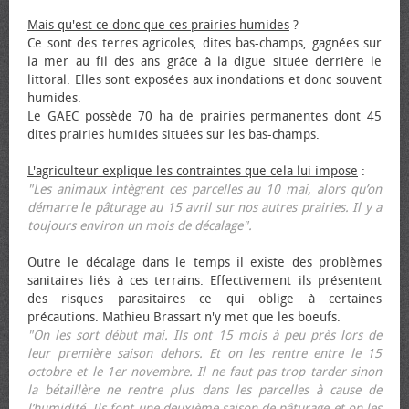
Mais qu'est ce donc que ces prairies humides
?
Ce sont des terres agricoles, dites bas-champs, gagnées sur
la mer au fil des ans grâce à la digue située derrière le
littoral. Elles sont exposées aux inondations et donc souvent
humides.
Le GAEC possède 70 ha de prairies permanentes dont 45
dites prairies humides situées sur les bas-champs.
L'agriculteur explique les contraintes que cela lui impose
:
"Les animaux intègrent ces parcelles au 10 mai, alors qu’on
démarre le pâturage au 15 avril sur nos autres prairies. Il y a
toujours environ un mois de décalage".
Outre le décalage dans le temps il existe des problèmes
sanitaires liés à ces terrains. Effectivement ils présentent
des risques parasitaires ce qui oblige à certaines
précautions. Mathieu Brassart n'y met que les bœufs.
"On les sort début mai. Ils ont 15 mois à peu près lors de
leur première saison dehors. Et on les rentre entre le 15
octobre et le 1er novembre. Il ne faut pas trop tarder sinon
la bétaillère ne rentre plus dans les parcelles à cause de
l’humidité. Ils font une deuxième saison de pâturage et on les