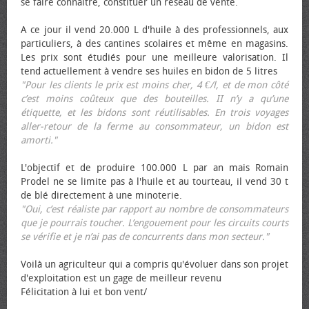
se faire connaître, constituer un réseau de vente.
A ce jour il vend 20.000 L d'huile à des professionnels, aux
particuliers, à des cantines scolaires et même en magasins.
Les prix sont étudiés pour une meilleure valorisation. Il
tend actuellement à vendre ses huiles en bidon de 5 litres
"Pour les clients le prix est moins cher, 4 €/l, et de mon côté
c’est moins coûteux que des bouteilles. II n’y a qu’une
étiquette, et les bidons sont réutilisables. En trois voyages
aller-retour de la ferme au consommateur, un bidon est
amorti."
L'objectif et de produire 100.000 L par an mais Romain
Prodel ne se limite pas à l'huile et au tourteau, il vend 30 t
de blé directement à une minoterie.
"Oui, c’est réaliste par rapport au nombre de consommateurs
que je pourrais toucher. L’engouement pour les circuits courts
se vérifie et je n’ai pas de concurrents dans mon secteur."
Voilà un agriculteur qui a compris qu'évoluer dans son projet
d'exploitation est un gage de meilleur revenu
Félicitation à lui et bon vent/