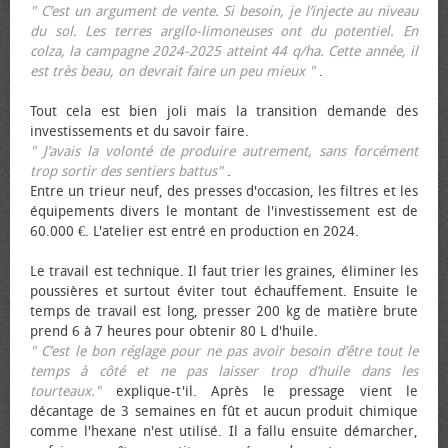
" C’est un argument de vente. Si besoin, je l’injecte au niveau
du sol. Les terres argilo-limoneuses ont du potentiel. En
colza, la campagne 2024-2025 atteint 44 q/ha. Cette année, il
est très beau, on devrait faire un peu mieux "
.
Tout cela est bien joli mais la transition demande des
investissements et du savoir faire.
" J’avais la volonté de produire autrement, sans forcément
trop sortir des sentiers battus"
.
Entre un trieur neuf, des presses d'occasion, les filtres et les
équipements divers le montant de l'investissement est de
60.000 €. L'atelier est entré en production en 2024.
Le travail est technique. Il faut trier les graines, éliminer les
poussières et surtout éviter tout échauffement. Ensuite le
temps de travail est long, presser 200 kg de matière brute
prend 6 à 7 heures pour obtenir 80 L d'huile.
" C’est le bon réglage pour ne pas avoir besoin d’être tout le
temps à côté et ne pas laisser trop d’huile dans les
tourteaux."
explique-t'il. Après le pressage vient le
décantage de 3 semaines en fût et aucun produit chimique
comme l'hexane n'est utilisé. Il a fallu ensuite démarcher,