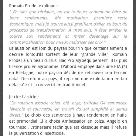
Romain Prodel explique :
" En tant que céréalier, on est toujours content de faire de
bons rendements. Ma motivation première reste
économique, mais je trouve aussi gratifiant d’aller au bout du
processus de transformation. À mon avis, il faut arrêter la
course aux rendements et miser davantage sur la
commercialisation pour mieux maîtriser ses prix."
Là aussi on est loin du paysan bourrin que certains aiment à
décrire lorsqu'ils sortent de leur "grande ville", Romain
Prodel a un beau cursus. Bac Pro agroéquipement, BTS puis
licence pro en agronomie. D'abord employé dans une ETA (*)
en Bretagne, notre paysan décide de retrouver son terroir
natal. De retour au pays, il reprend une exploitation en bio
délaissée et la convertit en traditionnel.
Je cite l'article
:
"Sa rotation associe colza, blé, orge, triticale G4 semences,
féverole et tournesol, en travail du sol simplifié et semis
direct."
Le choix des semences à haut rendement en huile
est primordial. Il a choisi Ambassador en colza, Angelo en
tournesol. L'itinéraire technique est classique mais il refuse
la pulvérisation d'insecticide.