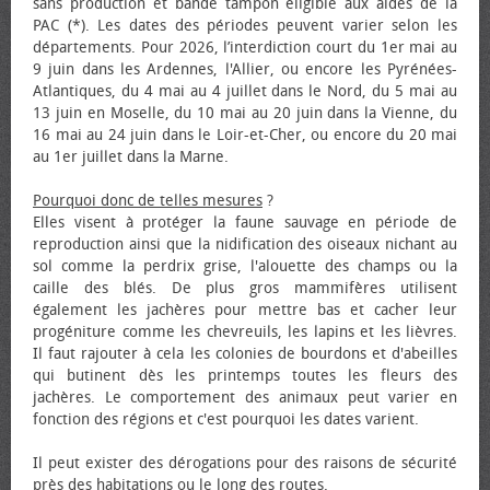
sans production et bande tampon éligible aux aides de la
PAC (*). Les dates des périodes peuvent varier selon les
départements. Pour 2026, l’interdiction court du 1er mai au
9 juin dans les Ardennes, l'Allier, ou encore les Pyrénées-
Atlantiques, du 4 mai au 4 juillet dans le Nord, du 5 mai au
13 juin en Moselle, du 10 mai au 20 juin dans la Vienne, du
16 mai au 24 juin dans le Loir-et-Cher, ou encore du 20 mai
au 1er juillet dans la Marne.
Pourquoi donc de telles mesures
?
Elles visent à protéger la faune sauvage en période de
reproduction ainsi que la nidification des oiseaux nichant au
sol comme la perdrix grise, l'alouette des champs ou la
caille des blés. De plus gros mammifères utilisent
également les jachères pour mettre bas et cacher leur
progéniture comme les chevreuils, les lapins et les lièvres.
Il faut rajouter à cela les colonies de bourdons et d'abeilles
qui butinent dès les printemps toutes les fleurs des
jachères. Le comportement des animaux peut varier en
fonction des régions et c'est pourquoi les dates varient.
Il peut exister des dérogations pour des raisons de sécurité
près des habitations ou le long des routes.