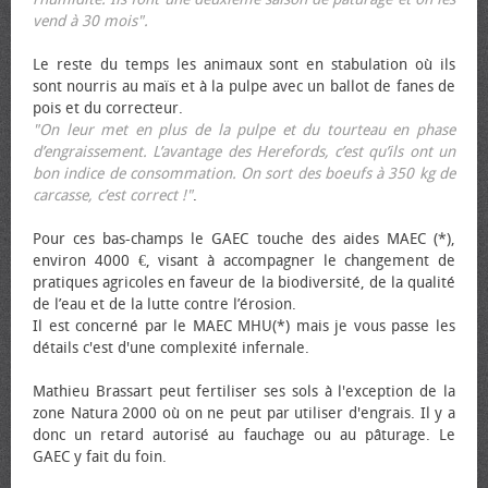
vend à 30 mois".
Le reste du temps les animaux sont en stabulation où ils
sont nourris au maïs et à la pulpe avec un ballot de fanes de
pois et du correcteur.
"On leur met en plus de la pulpe et du tourteau en phase
d’engraissement. L’avantage des Herefords, c’est qu’ils ont un
bon indice de consommation. On sort des bœufs à 350 kg de
carcasse, c’est correct !"
.
Pour ces bas-champs le GAEC touche des aides MAEC (*),
environ 4000 €, visant à accompagner le changement de
pratiques agricoles en faveur de la biodiversité, de la qualité
de l’eau et de la lutte contre l’érosion.
Il est concerné par le MAEC MHU(*) mais je vous passe les
détails c'est d'une complexité infernale.
Mathieu Brassart peut fertiliser ses sols à l'exception de la
zone Natura 2000 où on ne peut par utiliser d'engrais. Il y a
donc un retard autorisé au fauchage ou au pâturage. Le
GAEC y fait du foin.