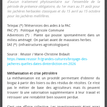
d'aucun traitement phytosanitaire sur l'ensemble de la
période de présence obligatoire, du 1er mars au 31 août pour
les jachères herbacées classiques et du 15 avril au 15 octobre
pour les jachères mellifères.
Telepac (*) Téléservices des aides à la PAC
PAC (*) : Politique Agricole Commune
Adventices (*) : Plante qui pousse spontanément dans un
milieu aménagé. On parlait avant de mauvaises herbes.
IAE (*) :(infrastructures agroécologiques)
Source : Réussir / Marie-Christine Bidault
https://www.reussir.fr/grandes-cultures/broyage-des-
jacheres-quelles-dates-dinterdiction-en-2026
Méthanisation et crise pétrolière
La méthanisation est un procédé permettant d'obtenir du
biogaz à partir des lisiers ou des résidus de récoltes. Ce n'est
pas le métier de base des agriculteurs mais ils peuvent
trouver là une valorisation supplémentaire à leur travail et
retrouver une rentabilité bien souvent perdue.
C'est une affaire collective. Les investissements étant assez