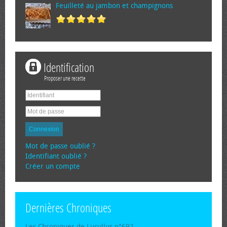
Feuilleté au jambon et champignons
Identification
Proposer une recette
Connexion
Mot de passe oublié ?
Identifiant oublié ?
Créer un compte
Dernières Chroniques
Les Chroniques de Lucullus n°692