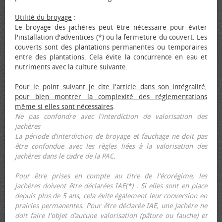
Utilité du broyage
:
Le broyage des jachères peut être nécessaire pour éviter
l'installation d'adventices (*) ou la fermeture du couvert. Les
couverts sont des plantations permanentes ou temporaires
entre des plantations. Cela évite la concurrence en eau et
nutriments avec la culture suivante.
Pour le point suivant je cite l'article dans son intégralité,
pour bien montrer la complexité des réglementations
même si elles sont nécessaires
.
Ne pas confondre avec l'interdiction de valorisation des
jachères
La période d’interdiction de broyage et fauchage ne doit pas
être confondue avec les règles liées à la valorisation des
jachères dans le cadre de la PAC.
Pour être prises en compte au titre de l'écorégime, les
jachères doivent être déclarées IAE(*) . Si elles sont en place
depuis plus de 5 ans, cela évite également leur conversion en
prairies permanentes. Pour être déclarée IAE, une jachère ne
doit faire l'objet d’aucune valorisation (pâture ou fauche) et