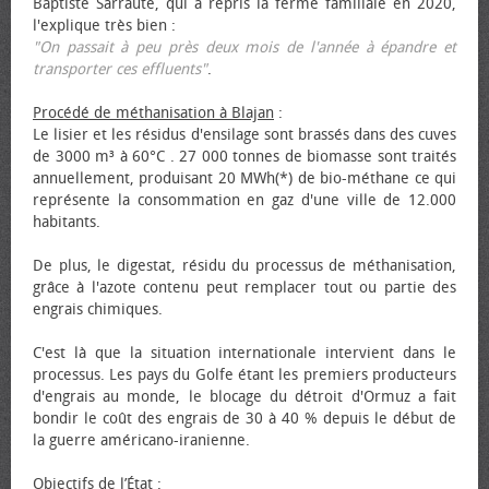
Baptiste Sarraute, qui a repris la ferme familiale en 2020,
l'explique très bien :
"On passait à peu près deux mois de l'année à épandre et
transporter ces effluents"
.
Procédé de méthanisation à Blajan
:
Le lisier et les résidus d'ensilage sont brassés dans des cuves
de 3000 m³ à 60°C . 27 000 tonnes de biomasse sont traités
annuellement, produisant 20 MWh(*) de bio-méthane ce qui
représente la consommation en gaz d'une ville de 12.000
habitants.
De plus, le digestat, résidu du processus de méthanisation,
grâce à l'azote contenu peut remplacer tout ou partie des
engrais chimiques.
C'est là que la situation internationale intervient dans le
processus. Les pays du Golfe étant les premiers producteurs
d'engrais au monde, le blocage du détroit d'Ormuz a fait
bondir le coût des engrais de 30 à 40 % depuis le début de
la guerre américano-iranienne.
Objectifs de l’État
: