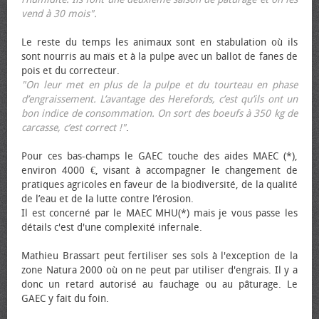
vend à 30 mois".
Le reste du temps les animaux sont en stabulation où ils
sont nourris au maïs et à la pulpe avec un ballot de fanes de
pois et du correcteur.
"On leur met en plus de la pulpe et du tourteau en phase
d’engraissement. L’avantage des Herefords, c’est qu’ils ont un
bon indice de consommation. On sort des bœufs à 350 kg de
carcasse, c’est correct !"
.
Pour ces bas-champs le GAEC touche des aides MAEC (*),
environ 4000 €, visant à accompagner le changement de
pratiques agricoles en faveur de la biodiversité, de la qualité
de l’eau et de la lutte contre l’érosion.
Il est concerné par le MAEC MHU(*) mais je vous passe les
détails c'est d'une complexité infernale.
Mathieu Brassart peut fertiliser ses sols à l'exception de la
zone Natura 2000 où on ne peut par utiliser d'engrais. Il y a
donc un retard autorisé au fauchage ou au pâturage. Le
GAEC y fait du foin.