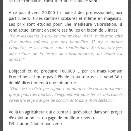
se faire connaître, constituer un réseau de vente.
A ce jour il vend 20.000 L d'huile à des professionnels, aux
particuliers, à des cantines scolaires et même en magasins.
Les prix sont étudiés pour une meilleure valorisation. Il
tend actuellement à vendre ses huiles en bidon de 5 litres
"Pour les clients le prix est moins cher, 4 €/l, et de mon côté
c’est moins coûteux que des bouteilles. II n’y a qu’une
étiquette, et les bidons sont réutilisables. En trois voyages
aller-retour de la ferme au consommateur, un bidon est
amorti."
L'objectif et de produire 100.000 L par an mais Romain
Prodel ne se limite pas à l'huile et au tourteau, il vend 30 t
de blé directement à une minoterie.
"Oui, c’est réaliste par rapport au nombre de consommateurs
que je pourrais toucher. L’engouement pour les circuits courts
se vérifie et je n’ai pas de concurrents dans mon secteur."
Voilà un agriculteur qui a compris qu'évoluer dans son projet
d'exploitation est un gage de meilleur revenu
Félicitation à lui et bon vent/