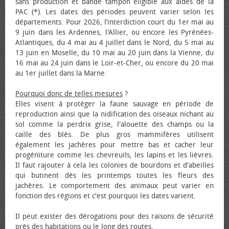
sans production et bande tampon éligible aux aides de la
PAC (*). Les dates des périodes peuvent varier selon les
départements. Pour 2026, l’interdiction court du 1er mai au
9 juin dans les Ardennes, l'Allier, ou encore les Pyrénées-
Atlantiques, du 4 mai au 4 juillet dans le Nord, du 5 mai au
13 juin en Moselle, du 10 mai au 20 juin dans la Vienne, du
16 mai au 24 juin dans le Loir-et-Cher, ou encore du 20 mai
au 1er juillet dans la Marne.
Pourquoi donc de telles mesures
?
Elles visent à protéger la faune sauvage en période de
reproduction ainsi que la nidification des oiseaux nichant au
sol comme la perdrix grise, l'alouette des champs ou la
caille des blés. De plus gros mammifères utilisent
également les jachères pour mettre bas et cacher leur
progéniture comme les chevreuils, les lapins et les lièvres.
Il faut rajouter à cela les colonies de bourdons et d'abeilles
qui butinent dès les printemps toutes les fleurs des
jachères. Le comportement des animaux peut varier en
fonction des régions et c'est pourquoi les dates varient.
Il peut exister des dérogations pour des raisons de sécurité
près des habitations ou le long des routes.