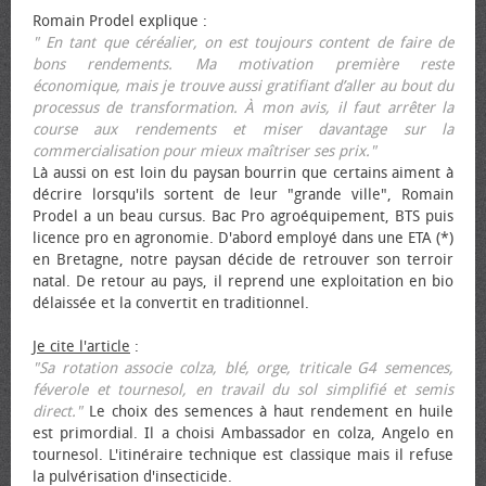
Romain Prodel explique :
" En tant que céréalier, on est toujours content de faire de
bons rendements. Ma motivation première reste
économique, mais je trouve aussi gratifiant d’aller au bout du
processus de transformation. À mon avis, il faut arrêter la
course aux rendements et miser davantage sur la
commercialisation pour mieux maîtriser ses prix."
Là aussi on est loin du paysan bourrin que certains aiment à
décrire lorsqu'ils sortent de leur "grande ville", Romain
Prodel a un beau cursus. Bac Pro agroéquipement, BTS puis
licence pro en agronomie. D'abord employé dans une ETA (*)
en Bretagne, notre paysan décide de retrouver son terroir
natal. De retour au pays, il reprend une exploitation en bio
délaissée et la convertit en traditionnel.
Je cite l'article
:
"Sa rotation associe colza, blé, orge, triticale G4 semences,
féverole et tournesol, en travail du sol simplifié et semis
direct."
Le choix des semences à haut rendement en huile
est primordial. Il a choisi Ambassador en colza, Angelo en
tournesol. L'itinéraire technique est classique mais il refuse
la pulvérisation d'insecticide.