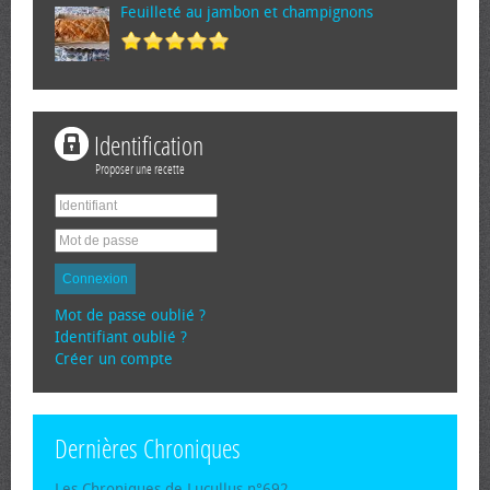
Feuilleté au jambon et champignons
Identification
Proposer une recette
Connexion
Mot de passe oublié ?
Identifiant oublié ?
Créer un compte
Dernières Chroniques
Les Chroniques de Lucullus n°692