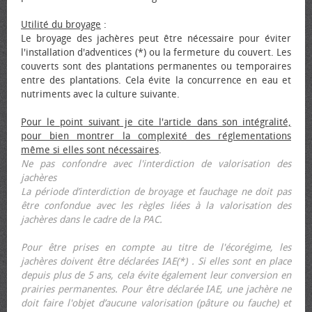
Utilité du broyage
:
Le broyage des jachères peut être nécessaire pour éviter
l'installation d'adventices (*) ou la fermeture du couvert. Les
couverts sont des plantations permanentes ou temporaires
entre des plantations. Cela évite la concurrence en eau et
nutriments avec la culture suivante.
Pour le point suivant je cite l'article dans son intégralité,
pour bien montrer la complexité des réglementations
même si elles sont nécessaires
.
Ne pas confondre avec l'interdiction de valorisation des
jachères
La période d’interdiction de broyage et fauchage ne doit pas
être confondue avec les règles liées à la valorisation des
jachères dans le cadre de la PAC.
Pour être prises en compte au titre de l'écorégime, les
jachères doivent être déclarées IAE(*) . Si elles sont en place
depuis plus de 5 ans, cela évite également leur conversion en
prairies permanentes. Pour être déclarée IAE, une jachère ne
doit faire l'objet d’aucune valorisation (pâture ou fauche) et