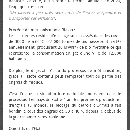
Baptiste Sarraute, qui a repris la ferme familiale en 2020,
l'explique très bien :
"On passait à peu près deux mois de l'année à épandre et
transporter ces effluents"
.
Procédé de méthanisation à Blajan
:
Le lisier et les résidus d'ensilage sont brassés dans des cuves
de 3000 m³ à 60°C . 27 000 tonnes de biomasse sont traités
annuellement, produisant 20 MWh(*) de bio-méthane ce qui
représente la consommation en gaz d'une ville de 12.000
habitants.
De plus, le digestat, résidu du processus de méthanisation,
grâce à l'azote contenu peut remplacer tout ou partie des
engrais chimiques.
C'est là que la situation internationale intervient dans le
processus. Les pays du Golfe étant les premiers producteurs
d'engrais au monde, le blocage du détroit d'Ormuz a fait
bondir le coût des engrais de 30 à 40 % depuis le début de
la guerre américano-iranienne.
Objectifs de l’État
: