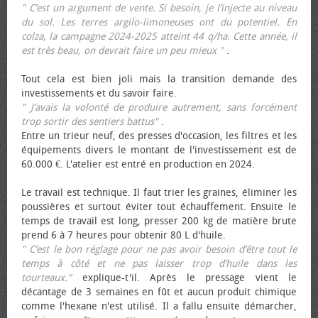
" C’est un argument de vente. Si besoin, je l’injecte au niveau
du sol. Les terres argilo-limoneuses ont du potentiel. En
colza, la campagne 2024-2025 atteint 44 q/ha. Cette année, il
est très beau, on devrait faire un peu mieux "
.
Tout cela est bien joli mais la transition demande des
investissements et du savoir faire.
" J’avais la volonté de produire autrement, sans forcément
trop sortir des sentiers battus"
.
Entre un trieur neuf, des presses d'occasion, les filtres et les
équipements divers le montant de l'investissement est de
60.000 €. L'atelier est entré en production en 2024.
Le travail est technique. Il faut trier les graines, éliminer les
poussières et surtout éviter tout échauffement. Ensuite le
temps de travail est long, presser 200 kg de matière brute
prend 6 à 7 heures pour obtenir 80 L d'huile.
" C’est le bon réglage pour ne pas avoir besoin d’être tout le
temps à côté et ne pas laisser trop d’huile dans les
tourteaux."
explique-t'il. Après le pressage vient le
décantage de 3 semaines en fût et aucun produit chimique
comme l'hexane n'est utilisé. Il a fallu ensuite démarcher,