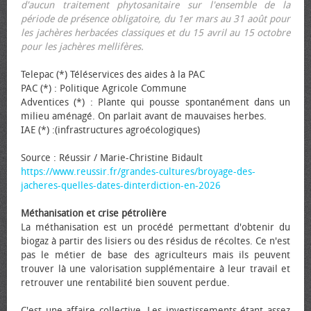
d'aucun traitement phytosanitaire sur l'ensemble de la
période de présence obligatoire, du 1er mars au 31 août pour
les jachères herbacées classiques et du 15 avril au 15 octobre
pour les jachères mellifères.
Telepac (*) Téléservices des aides à la PAC
PAC (*) : Politique Agricole Commune
Adventices (*) : Plante qui pousse spontanément dans un
milieu aménagé. On parlait avant de mauvaises herbes.
IAE (*) :(infrastructures agroécologiques)
Source : Réussir / Marie-Christine Bidault
https://www.reussir.fr/grandes-cultures/broyage-des-
jacheres-quelles-dates-dinterdiction-en-2026
Méthanisation et crise pétrolière
La méthanisation est un procédé permettant d'obtenir du
biogaz à partir des lisiers ou des résidus de récoltes. Ce n'est
pas le métier de base des agriculteurs mais ils peuvent
trouver là une valorisation supplémentaire à leur travail et
retrouver une rentabilité bien souvent perdue.
C'est une affaire collective. Les investissements étant assez