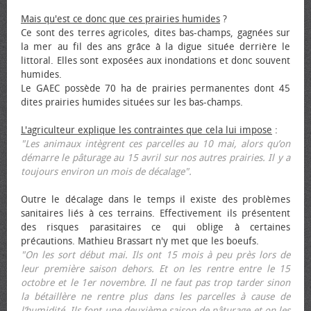
Mais qu'est ce donc que ces prairies humides
?
Ce sont des terres agricoles, dites bas-champs, gagnées sur
la mer au fil des ans grâce à la digue située derrière le
littoral. Elles sont exposées aux inondations et donc souvent
humides.
Le GAEC possède 70 ha de prairies permanentes dont 45
dites prairies humides situées sur les bas-champs.
L'agriculteur explique les contraintes que cela lui impose
:
"Les animaux intègrent ces parcelles au 10 mai, alors qu’on
démarre le pâturage au 15 avril sur nos autres prairies. Il y a
toujours environ un mois de décalage".
Outre le décalage dans le temps il existe des problèmes
sanitaires liés à ces terrains. Effectivement ils présentent
des risques parasitaires ce qui oblige à certaines
précautions. Mathieu Brassart n'y met que les bœufs.
"On les sort début mai. Ils ont 15 mois à peu près lors de
leur première saison dehors. Et on les rentre entre le 15
octobre et le 1er novembre. Il ne faut pas trop tarder sinon
la bétaillère ne rentre plus dans les parcelles à cause de
l’humidité. Ils font une deuxième saison de pâturage et on les