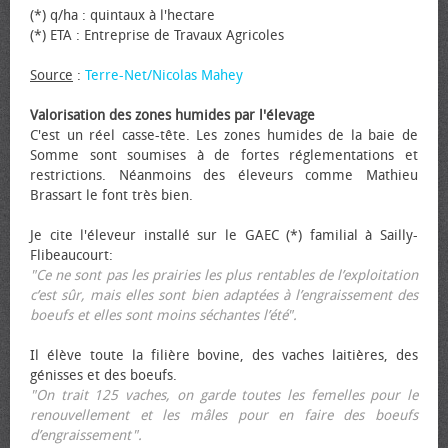
(*) q/ha : quintaux à l'hectare
(*) ETA : Entreprise de Travaux Agricoles
Source
:
Terre-Net/Nicolas Mahey
Valorisation des zones humides par l'élevage
C'est un réel casse-tête. Les zones humides de la baie de
Somme sont soumises à de fortes réglementations et
restrictions. Néanmoins des éleveurs comme Mathieu
Brassart le font très bien.
Je cite l'éleveur installé sur le GAEC (*) familial à Sailly-
Flibeaucourt:
"Ce ne sont pas les prairies les plus rentables de l’exploitation
c’est sûr, mais elles sont bien adaptées à l’engraissement des
bœufs et elles sont moins séchantes l’été".
Il élève toute la filière bovine, des vaches laitières, des
génisses et des bœufs.
"On trait 125 vaches, on garde toutes les femelles pour le
renouvellement et les mâles pour en faire des bœufs
d’engraissement".