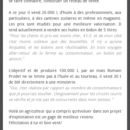
se faire connaître, constituer un réseau de vente.
A ce jour il vend 20.000 L d'huile à des professionnels, aux
particuliers, à des cantines scolaires et même en magasins.
Les prix sont étudiés pour une meilleure valorisation. Il
tend actuellement à vendre ses huiles en bidon de 5 litres
"Pour les clients le prix est moins cher, 4 €/l, et de mon côté
c’est moins coûteux que des bouteilles. II n’y a qu’une
étiquette, et les bidons sont réutilisables. En trois voyages
aller-retour de la ferme au consommateur, un bidon est
amorti."
L'objectif et de produire 100.000 L par an mais Romain
Prodel ne se limite pas à l'huile et au tourteau, il vend 30 t
de blé directement à une minoterie.
"Oui, c’est réaliste par rapport au nombre de consommateurs
que je pourrais toucher. L’engouement pour les circuits courts
se vérifie et je n’ai pas de concurrents dans mon secteur."
Voilà un agriculteur qui a compris qu'évoluer dans son projet
d'exploitation est un gage de meilleur revenu
Félicitation à lui et bon vent/