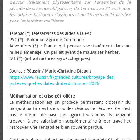
d'aucun traitement phytosanitaire sur l'ensemble de la
période de présence obligatoire, du 1er mars au 31 août pour
les jachères herbacées classiques et du 15 avril au 15 octobre
pour les jachères mellifères.
Telepac (*) Téléservices des aides à la PAC
PAC (*) : Politique Agricole Commune
Adventices (*) : Plante qui pousse spontanément dans un
milieu aménagé. On parlait avant de mauvaises herbes.
IAE (*) :(infrastructures agroécologiques)
Source : Réussir / Marie-Christine Bidault
https://www.reussir.fr/grandes-cultures/broyage-des-
jacheres-quelles-dates-dinterdiction-en-2026
Méthanisation et crise pétrolière
La méthanisation est un procédé permettant d'obtenir du
biogaz à partir des lisiers ou des résidus de récoltes. Ce n'est
pas le métier de base des agriculteurs mais ils peuvent
trouver là une valorisation supplémentaire à leur travail et
retrouver une rentabilité bien souvent perdue.
C'est une affaire collective. Les investissements étant assez