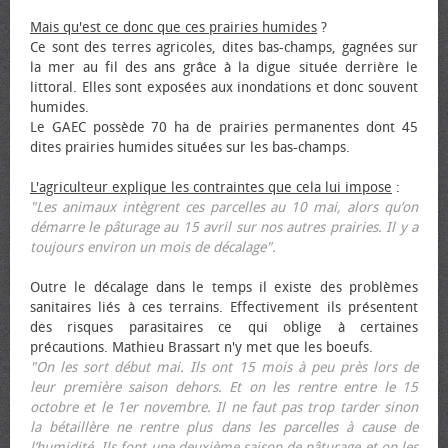
Mais qu'est ce donc que ces prairies humides
?
Ce sont des terres agricoles, dites bas-champs, gagnées sur
la mer au fil des ans grâce à la digue située derrière le
littoral. Elles sont exposées aux inondations et donc souvent
humides.
Le GAEC possède 70 ha de prairies permanentes dont 45
dites prairies humides situées sur les bas-champs.
L'agriculteur explique les contraintes que cela lui impose
:
"Les animaux intègrent ces parcelles au 10 mai, alors qu’on
démarre le pâturage au 15 avril sur nos autres prairies. Il y a
toujours environ un mois de décalage".
Outre le décalage dans le temps il existe des problèmes
sanitaires liés à ces terrains. Effectivement ils présentent
des risques parasitaires ce qui oblige à certaines
précautions. Mathieu Brassart n'y met que les bœufs.
"On les sort début mai. Ils ont 15 mois à peu près lors de
leur première saison dehors. Et on les rentre entre le 15
octobre et le 1er novembre. Il ne faut pas trop tarder sinon
la bétaillère ne rentre plus dans les parcelles à cause de
l’humidité. Ils font une deuxième saison de pâturage et on les