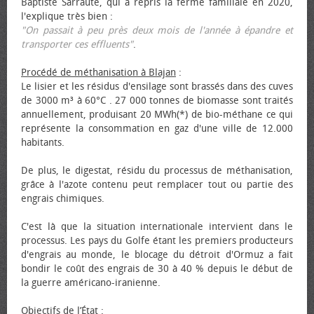
Baptiste Sarraute, qui a repris la ferme familiale en 2020,
l'explique très bien :
"On passait à peu près deux mois de l'année à épandre et
transporter ces effluents"
.
Procédé de méthanisation à Blajan
:
Le lisier et les résidus d'ensilage sont brassés dans des cuves
de 3000 m³ à 60°C . 27 000 tonnes de biomasse sont traités
annuellement, produisant 20 MWh(*) de bio-méthane ce qui
représente la consommation en gaz d'une ville de 12.000
habitants.
De plus, le digestat, résidu du processus de méthanisation,
grâce à l'azote contenu peut remplacer tout ou partie des
engrais chimiques.
C'est là que la situation internationale intervient dans le
processus. Les pays du Golfe étant les premiers producteurs
d'engrais au monde, le blocage du détroit d'Ormuz a fait
bondir le coût des engrais de 30 à 40 % depuis le début de
la guerre américano-iranienne.
Objectifs de l’État
: