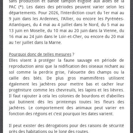
sans production et bande tampon éligible aux aides de la
PAC (*). Les dates des périodes peuvent varier selon les
départements. Pour 2026, l’interdiction court du 1er mai au
9 juin dans les Ardennes, l'Allier, ou encore les Pyrénées-
Atlantiques, du 4 mai au 4 juillet dans le Nord, du 5 mai au
13 juin en Moselle, du 10 mai au 20 juin dans la Vienne, du
16 mai au 24 juin dans le Loir-et-Cher, ou encore du 20 mai
au 1er juillet dans la Marne.
Pourquoi donc de telles mesures
?
Elles visent à protéger la faune sauvage en période de
reproduction ainsi que la nidification des oiseaux nichant au
sol comme la perdrix grise, l'alouette des champs ou la
caille des blés. De plus gros mammifères utilisent
également les jachères pour mettre bas et cacher leur
progéniture comme les chevreuils, les lapins et les lièvres.
Il faut rajouter à cela les colonies de bourdons et d'abeilles
qui butinent dès les printemps toutes les fleurs des
jachères. Le comportement des animaux peut varier en
fonction des régions et c'est pourquoi les dates varient.
Il peut exister des dérogations pour des raisons de sécurité
près des habitations ou le long des routes.