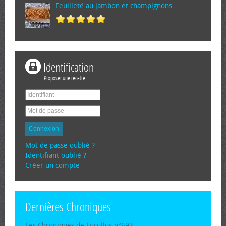
Feuilleté au jambon et champignons
Identification
Proposer une recette
Connexion
Mot de passe oublié ?
Identifiant oublié ?
Créer un compte
Dernières Chroniques
Les Chroniques de Lucullus n°692