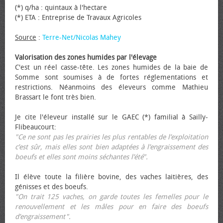
(*) q/ha : quintaux à l'hectare
(*) ETA : Entreprise de Travaux Agricoles
Source
:
Terre-Net/Nicolas Mahey
Valorisation des zones humides par l'élevage
C'est un réel casse-tête. Les zones humides de la baie de
Somme sont soumises à de fortes réglementations et
restrictions. Néanmoins des éleveurs comme Mathieu
Brassart le font très bien.
Je cite l'éleveur installé sur le GAEC (*) familial à Sailly-
Flibeaucourt:
"Ce ne sont pas les prairies les plus rentables de l’exploitation
c’est sûr, mais elles sont bien adaptées à l’engraissement des
bœufs et elles sont moins séchantes l’été".
Il élève toute la filière bovine, des vaches laitières, des
génisses et des bœufs.
"On trait 125 vaches, on garde toutes les femelles pour le
renouvellement et les mâles pour en faire des bœufs
d’engraissement".