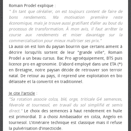
Romain Prodel explique :
" En tant que céréalier, on est toujours content de faire de
bons rendements. Ma motivation première reste
économique, mais je trouve aussi gratifiant d’aller au bout du
processus de transformation. À mon avis, il faut arrêter la
course aux rendements et miser davantage sur la
commercialisation pour mieux maîtriser ses prix."
Là aussi on est loin du paysan bourrin que certains aiment à
décrire lorsqu'ils sortent de leur "grande ville", Romain
Prodel a un beau cursus. Bac Pro agroéquipement, BTS puis
licence pro en agronomie. D'abord employé dans une ETA (*)
en Bretagne, notre paysan décide de retrouver son terroir
natal. De retour au pays, il reprend une exploitation en bio
délaissée et la convertit en traditionnel.
Je cite l'article
:
"Sa rotation associe colza, blé, orge, triticale G4 semences,
féverole et tournesol, en travail du sol simplifié et semis
direct."
Le choix des semences à haut rendement en huile
est primordial. Il a choisi Ambassador en colza, Angelo en
tournesol. L'itinéraire technique est classique mais il refuse
la pulvérisation d'insecticide.