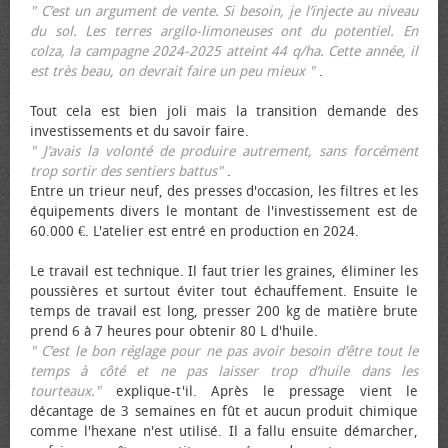
" C’est un argument de vente. Si besoin, je l’injecte au niveau
du sol. Les terres argilo-limoneuses ont du potentiel. En
colza, la campagne 2024-2025 atteint 44 q/ha. Cette année, il
est très beau, on devrait faire un peu mieux "
.
Tout cela est bien joli mais la transition demande des
investissements et du savoir faire.
" J’avais la volonté de produire autrement, sans forcément
trop sortir des sentiers battus"
.
Entre un trieur neuf, des presses d'occasion, les filtres et les
équipements divers le montant de l'investissement est de
60.000 €. L'atelier est entré en production en 2024.
Le travail est technique. Il faut trier les graines, éliminer les
poussières et surtout éviter tout échauffement. Ensuite le
temps de travail est long, presser 200 kg de matière brute
prend 6 à 7 heures pour obtenir 80 L d'huile.
" C’est le bon réglage pour ne pas avoir besoin d’être tout le
temps à côté et ne pas laisser trop d’huile dans les
tourteaux."
explique-t'il. Après le pressage vient le
décantage de 3 semaines en fût et aucun produit chimique
comme l'hexane n'est utilisé. Il a fallu ensuite démarcher,