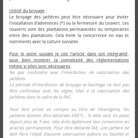
Utilité du broyage
:
Le broyage des jachères peut être nécessaire pour éviter
l'installation d'adventices (*) ou la fermeture du couvert. Les
couverts sont des plantations permanentes ou temporaires
entre des plantations. Cela évite la concurrence en eau et
nutriments avec la culture suivante.
Pour le point suivant je cite l'article dans son intégralité,
pour bien montrer la complexité des réglementations
même si elles sont nécessaires
.
Ne pas confondre avec l'interdiction de valorisation des
jachères
La période d’interdiction de broyage et fauchage ne doit pas
être confondue avec les règles liées à la valorisation des
jachères dans le cadre de la PAC.
Pour être prises en compte au titre de l'écorégime, les
jachères doivent être déclarées IAE(*) . Si elles sont en place
depuis plus de 5 ans, cela évite également leur conversion en
prairies permanentes. Pour être déclarée IAE, une jachère ne
doit faire l'objet d’aucune valorisation (pâture ou fauche) et