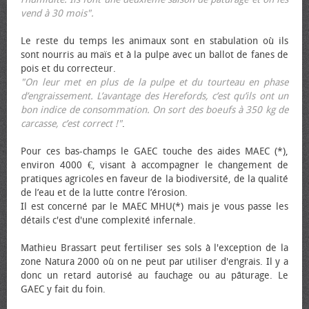
vend à 30 mois".
Le reste du temps les animaux sont en stabulation où ils
sont nourris au maïs et à la pulpe avec un ballot de fanes de
pois et du correcteur.
"On leur met en plus de la pulpe et du tourteau en phase
d’engraissement. L’avantage des Herefords, c’est qu’ils ont un
bon indice de consommation. On sort des bœufs à 350 kg de
carcasse, c’est correct !"
.
Pour ces bas-champs le GAEC touche des aides MAEC (*),
environ 4000 €, visant à accompagner le changement de
pratiques agricoles en faveur de la biodiversité, de la qualité
de l’eau et de la lutte contre l’érosion.
Il est concerné par le MAEC MHU(*) mais je vous passe les
détails c'est d'une complexité infernale.
Mathieu Brassart peut fertiliser ses sols à l'exception de la
zone Natura 2000 où on ne peut par utiliser d'engrais. Il y a
donc un retard autorisé au fauchage ou au pâturage. Le
GAEC y fait du foin.