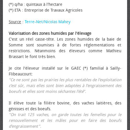
(*) q/ha : quintaux à l'hectare
(*) ETA : Entreprise de Travaux Agricoles
Source
:
Terre-Net/Nicolas Mahey
Valorisation des zones humides par l'élevage
C'est un réel casse-tête. Les zones humides de la baie de
Somme sont soumises à de fortes réglementations et
restrictions. Néanmoins des éleveurs comme Mathieu
Brassart le font très bien.
Je cite l'éleveur installé sur le GAEC (*) familial à Sailly-
Flibeaucourt:
"Ce ne sont pas les prairies les plus rentables de l’exploitation
c’est sûr, mais elles sont bien adaptées à l’engraissement des
bœufs et elles sont moins séchantes l’été".
Il élève toute la filière bovine, des vaches laitières, des
génisses et des bœufs.
"On trait 125 vaches, on garde toutes les femelles pour le
renouvellement et les mâles pour en faire des bœufs
d’engraissement".