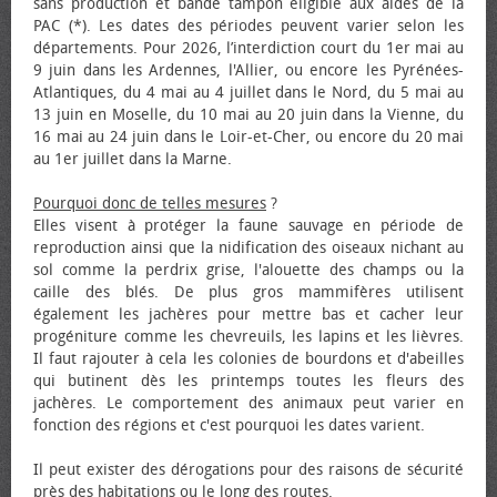
sans production et bande tampon éligible aux aides de la
PAC (*). Les dates des périodes peuvent varier selon les
départements. Pour 2026, l’interdiction court du 1er mai au
9 juin dans les Ardennes, l'Allier, ou encore les Pyrénées-
Atlantiques, du 4 mai au 4 juillet dans le Nord, du 5 mai au
13 juin en Moselle, du 10 mai au 20 juin dans la Vienne, du
16 mai au 24 juin dans le Loir-et-Cher, ou encore du 20 mai
au 1er juillet dans la Marne.
Pourquoi donc de telles mesures
?
Elles visent à protéger la faune sauvage en période de
reproduction ainsi que la nidification des oiseaux nichant au
sol comme la perdrix grise, l'alouette des champs ou la
caille des blés. De plus gros mammifères utilisent
également les jachères pour mettre bas et cacher leur
progéniture comme les chevreuils, les lapins et les lièvres.
Il faut rajouter à cela les colonies de bourdons et d'abeilles
qui butinent dès les printemps toutes les fleurs des
jachères. Le comportement des animaux peut varier en
fonction des régions et c'est pourquoi les dates varient.
Il peut exister des dérogations pour des raisons de sécurité
près des habitations ou le long des routes.