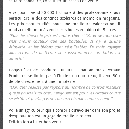
se faire connaître, constituer un réseau de vente.
A ce jour il vend 20.000 L d'huile à des professionnels, aux
particuliers, à des cantines scolaires et même en magasins.
Les prix sont étudiés pour une meilleure valorisation. Il
tend actuellement à vendre ses huiles en bidon de 5 litres
"Pour les clients le prix est moins cher, 4 €/l, et de mon côté
c’est moins coûteux que des bouteilles. II n’y a qu’une
étiquette, et les bidons sont réutilisables. En trois voyages
aller-retour de la ferme au consommateur, un bidon est
amorti."
L'objectif et de produire 100.000 L par an mais Romain
Prodel ne se limite pas à l'huile et au tourteau, il vend 30 t
de blé directement à une minoterie.
"Oui, c’est réaliste par rapport au nombre de consommateurs
que je pourrais toucher. L’engouement pour les circuits courts
se vérifie et je n’ai pas de concurrents dans mon secteur."
Voilà un agriculteur qui a compris qu'évoluer dans son projet
d'exploitation est un gage de meilleur revenu
Félicitation à lui et bon vent/