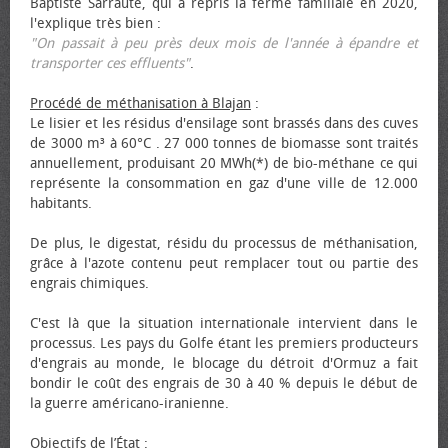
Baptiste Sarraute, qui a repris la ferme familiale en 2020,
l'explique très bien :
"On passait à peu près deux mois de l'année à épandre et
transporter ces effluents"
.
Procédé de méthanisation à Blajan
:
Le lisier et les résidus d'ensilage sont brassés dans des cuves
de 3000 m³ à 60°C . 27 000 tonnes de biomasse sont traités
annuellement, produisant 20 MWh(*) de bio-méthane ce qui
représente la consommation en gaz d'une ville de 12.000
habitants.
De plus, le digestat, résidu du processus de méthanisation,
grâce à l'azote contenu peut remplacer tout ou partie des
engrais chimiques.
C'est là que la situation internationale intervient dans le
processus. Les pays du Golfe étant les premiers producteurs
d'engrais au monde, le blocage du détroit d'Ormuz a fait
bondir le coût des engrais de 30 à 40 % depuis le début de
la guerre américano-iranienne.
Objectifs de l’État
: