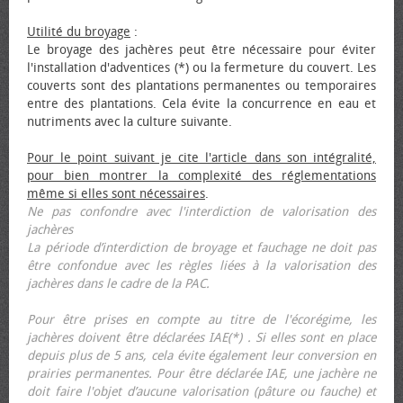
Utilité du broyage
:
Le broyage des jachères peut être nécessaire pour éviter
l'installation d'adventices (*) ou la fermeture du couvert. Les
couverts sont des plantations permanentes ou temporaires
entre des plantations. Cela évite la concurrence en eau et
nutriments avec la culture suivante.
Pour le point suivant je cite l'article dans son intégralité,
pour bien montrer la complexité des réglementations
même si elles sont nécessaires
.
Ne pas confondre avec l'interdiction de valorisation des
jachères
La période d’interdiction de broyage et fauchage ne doit pas
être confondue avec les règles liées à la valorisation des
jachères dans le cadre de la PAC.
Pour être prises en compte au titre de l'écorégime, les
jachères doivent être déclarées IAE(*) . Si elles sont en place
depuis plus de 5 ans, cela évite également leur conversion en
prairies permanentes. Pour être déclarée IAE, une jachère ne
doit faire l'objet d’aucune valorisation (pâture ou fauche) et