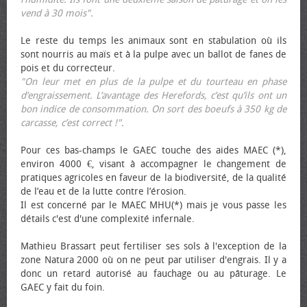
vend à 30 mois".
Le reste du temps les animaux sont en stabulation où ils
sont nourris au maïs et à la pulpe avec un ballot de fanes de
pois et du correcteur.
"On leur met en plus de la pulpe et du tourteau en phase
d’engraissement. L’avantage des Herefords, c’est qu’ils ont un
bon indice de consommation. On sort des bœufs à 350 kg de
carcasse, c’est correct !"
.
Pour ces bas-champs le GAEC touche des aides MAEC (*),
environ 4000 €, visant à accompagner le changement de
pratiques agricoles en faveur de la biodiversité, de la qualité
de l’eau et de la lutte contre l’érosion.
Il est concerné par le MAEC MHU(*) mais je vous passe les
détails c'est d'une complexité infernale.
Mathieu Brassart peut fertiliser ses sols à l'exception de la
zone Natura 2000 où on ne peut par utiliser d'engrais. Il y a
donc un retard autorisé au fauchage ou au pâturage. Le
GAEC y fait du foin.