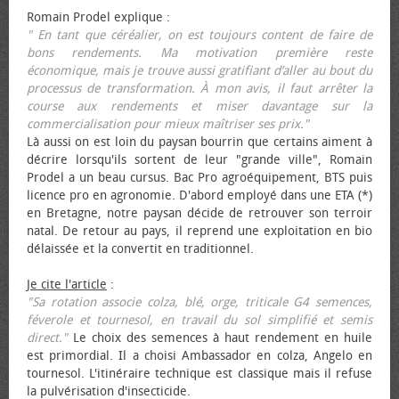
Romain Prodel explique :
" En tant que céréalier, on est toujours content de faire de
bons rendements. Ma motivation première reste
économique, mais je trouve aussi gratifiant d’aller au bout du
processus de transformation. À mon avis, il faut arrêter la
course aux rendements et miser davantage sur la
commercialisation pour mieux maîtriser ses prix."
Là aussi on est loin du paysan bourrin que certains aiment à
décrire lorsqu'ils sortent de leur "grande ville", Romain
Prodel a un beau cursus. Bac Pro agroéquipement, BTS puis
licence pro en agronomie. D'abord employé dans une ETA (*)
en Bretagne, notre paysan décide de retrouver son terroir
natal. De retour au pays, il reprend une exploitation en bio
délaissée et la convertit en traditionnel.
Je cite l'article
:
"Sa rotation associe colza, blé, orge, triticale G4 semences,
féverole et tournesol, en travail du sol simplifié et semis
direct."
Le choix des semences à haut rendement en huile
est primordial. Il a choisi Ambassador en colza, Angelo en
tournesol. L'itinéraire technique est classique mais il refuse
la pulvérisation d'insecticide.