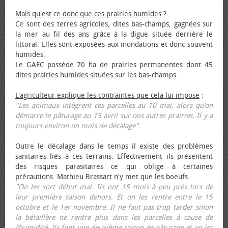
Mais qu'est ce donc que ces prairies humides
?
Ce sont des terres agricoles, dites bas-champs, gagnées sur
la mer au fil des ans grâce à la digue située derrière le
littoral. Elles sont exposées aux inondations et donc souvent
humides.
Le GAEC possède 70 ha de prairies permanentes dont 45
dites prairies humides situées sur les bas-champs.
L'agriculteur explique les contraintes que cela lui impose
:
"Les animaux intègrent ces parcelles au 10 mai, alors qu’on
démarre le pâturage au 15 avril sur nos autres prairies. Il y a
toujours environ un mois de décalage".
Outre le décalage dans le temps il existe des problèmes
sanitaires liés à ces terrains. Effectivement ils présentent
des risques parasitaires ce qui oblige à certaines
précautions. Mathieu Brassart n'y met que les bœufs.
"On les sort début mai. Ils ont 15 mois à peu près lors de
leur première saison dehors. Et on les rentre entre le 15
octobre et le 1er novembre. Il ne faut pas trop tarder sinon
la bétaillère ne rentre plus dans les parcelles à cause de
l’humidité. Ils font une deuxième saison de pâturage et on les