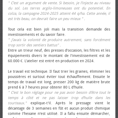
" C’est un argument de vente. Si besoin, je l’injecte au niveau
du sol. Les terres argilo-limoneuses ont du potentiel. En
colza, la campagne 2024-2025 atteint 44 q/ha. Cette année, il
est très beau, on devrait faire un peu mieux "
.
Tout cela est bien joli mais la transition demande des
investissements et du savoir faire.
" J’avais la volonté de produire autrement, sans forcément
trop sortir des sentiers battus"
.
Entre un trieur neuf, des presses d'occasion, les filtres et les
équipements divers le montant de l'investissement est de
60.000 €. L'atelier est entré en production en 2024.
Le travail est technique. Il faut trier les graines, éliminer les
poussières et surtout éviter tout échauffement. Ensuite le
temps de travail est long, presser 200 kg de matière brute
prend 6 à 7 heures pour obtenir 80 L d'huile.
" C’est le bon réglage pour ne pas avoir besoin d’être tout le
temps à côté et ne pas laisser trop d’huile dans les
tourteaux."
explique-t'il. Après le pressage vient le
décantage de 3 semaines en fût et aucun produit chimique
comme l'hexane n'est utilisé. Il a fallu ensuite démarcher,