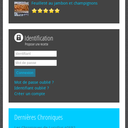
Feuilleté au jambon et champignons
Identification
Proposer une recette
Connexion
Mot de passe oublié ?
Identifiant oublié ?
Créer un compte
Dernières Chroniques
Les Chroniques de Lucullus n°692