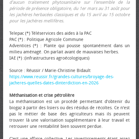
d'aucun traitement phytosanitaire sur l'ensemble de la
période de présence obligatoire, du 1er mars au 31 août pour
les jachères herbacées classiques et du 15 avril au 15 octobre
pour les jachères mellifères.
Telepac (*) Téléservices des aides à la PAC
PAC (*) : Politique Agricole Commune
Adventices (*) : Plante qui pousse spontanément dans un
milieu aménagé. On parlait avant de mauvaises herbes.
IAE (*) :(infrastructures agroécologiques)
Source : Réussir / Marie-Christine Bidault
https://www.reussir.fr/grandes-cultures/broyage-des-
jacheres-quelles-dates-dinterdiction-en-2026
Méthanisation et crise pétrolière
La méthanisation est un procédé permettant d'obtenir du
biogaz à partir des lisiers ou des résidus de récoltes. Ce n'est
pas le métier de base des agriculteurs mais ils peuvent
trouver là une valorisation supplémentaire à leur travail et
retrouver une rentabilité bien souvent perdue.
C'est une affaire collective. Les investissements étant assez