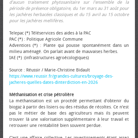
d'aucun traitement phytosanitaire sur l'ensemble de la
période de présence obligatoire, du 1er mars au 31 août pour
les jachères herbacées classiques et du 15 avril au 15 octobre
pour les jachères mellifères.
Telepac (*) Téléservices des aides à la PAC
PAC (*) : Politique Agricole Commune
Adventices (*) : Plante qui pousse spontanément dans un
milieu aménagé. On parlait avant de mauvaises herbes.
IAE (*) :(infrastructures agroécologiques)
Source : Réussir / Marie-Christine Bidault
https://www.reussir.fr/grandes-cultures/broyage-des-
jacheres-quelles-dates-dinterdiction-en-2026
Méthanisation et crise pétrolière
La méthanisation est un procédé permettant d'obtenir du
biogaz à partir des lisiers ou des résidus de récoltes. Ce n'est
pas le métier de base des agriculteurs mais ils peuvent
trouver là une valorisation supplémentaire à leur travail et
retrouver une rentabilité bien souvent perdue.
C'est une affaire collective. Les investissements étant assez