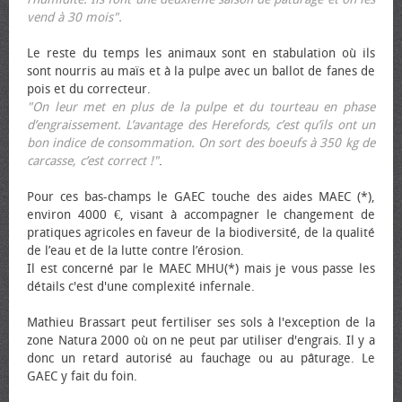
vend à 30 mois".
Le reste du temps les animaux sont en stabulation où ils
sont nourris au maïs et à la pulpe avec un ballot de fanes de
pois et du correcteur.
"On leur met en plus de la pulpe et du tourteau en phase
d’engraissement. L’avantage des Herefords, c’est qu’ils ont un
bon indice de consommation. On sort des bœufs à 350 kg de
carcasse, c’est correct !"
.
Pour ces bas-champs le GAEC touche des aides MAEC (*),
environ 4000 €, visant à accompagner le changement de
pratiques agricoles en faveur de la biodiversité, de la qualité
de l’eau et de la lutte contre l’érosion.
Il est concerné par le MAEC MHU(*) mais je vous passe les
détails c'est d'une complexité infernale.
Mathieu Brassart peut fertiliser ses sols à l'exception de la
zone Natura 2000 où on ne peut par utiliser d'engrais. Il y a
donc un retard autorisé au fauchage ou au pâturage. Le
GAEC y fait du foin.