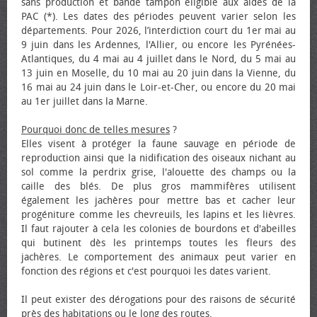
sans production et bande tampon éligible aux aides de la
PAC (*). Les dates des périodes peuvent varier selon les
départements. Pour 2026, l’interdiction court du 1er mai au
9 juin dans les Ardennes, l'Allier, ou encore les Pyrénées-
Atlantiques, du 4 mai au 4 juillet dans le Nord, du 5 mai au
13 juin en Moselle, du 10 mai au 20 juin dans la Vienne, du
16 mai au 24 juin dans le Loir-et-Cher, ou encore du 20 mai
au 1er juillet dans la Marne.
Pourquoi donc de telles mesures
?
Elles visent à protéger la faune sauvage en période de
reproduction ainsi que la nidification des oiseaux nichant au
sol comme la perdrix grise, l'alouette des champs ou la
caille des blés. De plus gros mammifères utilisent
également les jachères pour mettre bas et cacher leur
progéniture comme les chevreuils, les lapins et les lièvres.
Il faut rajouter à cela les colonies de bourdons et d'abeilles
qui butinent dès les printemps toutes les fleurs des
jachères. Le comportement des animaux peut varier en
fonction des régions et c'est pourquoi les dates varient.
Il peut exister des dérogations pour des raisons de sécurité
près des habitations ou le long des routes.