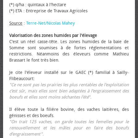
(*) q/ha : quintaux à l'hectare
(*) ETA : Entreprise de Travaux Agricoles
Source
:
Terre-Net/Nicolas Mahey
Valorisation des zones humides par l'élevage
C'est un réel casse-tête. Les zones humides de la baie de
Somme sont soumises à de fortes réglementations et
restrictions. Néanmoins des éleveurs comme Mathieu
Brassart le font très bien.
Je cite l'éleveur installé sur le GAEC (*) familial à Sailly-
Flibeaucourt:
"Ce ne sont pas les prairies les plus rentables de l’exploitation
c’est sûr, mais elles sont bien adaptées à l’engraissement des
bœufs et elles sont moins séchantes l’été".
Il élève toute la filière bovine, des vaches laitières, des
génisses et des bœufs.
"On trait 125 vaches, on garde toutes les femelles pour le
renouvellement et les mâles pour en faire des bœufs
d’engraissement".