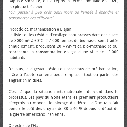
Baptiste Sarraute, qui a repris la ferme familiale en 2020,
l'explique très bien :
"On passait à peu près deux mois de l'année à épandre et
transporter ces effluents"
.
Procédé de méthanisation à Blajan
:
Le lisier et les résidus d'ensilage sont brassés dans des cuves
de 3000 m³ à 60°C . 27 000 tonnes de biomasse sont traités
annuellement, produisant 20 MWh(*) de bio-méthane ce qui
représente la consommation en gaz d'une ville de 12.000
habitants.
De plus, le digestat, résidu du processus de méthanisation,
grâce à l'azote contenu peut remplacer tout ou partie des
engrais chimiques.
C'est là que la situation internationale intervient dans le
processus. Les pays du Golfe étant les premiers producteurs
d'engrais au monde, le blocage du détroit d'Ormuz a fait
bondir le coût des engrais de 30 à 40 % depuis le début de
la guerre américano-iranienne.
Objectifs de l’État
: