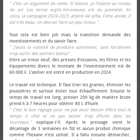
" C’est un argument de vente. Si besoin, je l’injecte au niveau
du sol. Les terres argilo-limoneuses ont du potentiel. En
colza, la campagne 2024-2025 atteint 44 q/ha. Cette année, il
est très beau, on devrait faire un peu mieux "
.
Tout cela est bien joli mais la transition demande des
investissements et du savoir faire.
" J’avais la volonté de produire autrement, sans forcément
trop sortir des sentiers battus"
.
Entre un trieur neuf, des presses d'occasion, les filtres et les
équipements divers le montant de l'investissement est de
60.000 €. L'atelier est entré en production en 2024.
Le travail est technique. Il faut trier les graines, éliminer les
poussières et surtout éviter tout échauffement. Ensuite le
temps de travail est long, presser 200 kg de matière brute
prend 6 à 7 heures pour obtenir 80 L d'huile.
" C’est le bon réglage pour ne pas avoir besoin d’être tout le
temps à côté et ne pas laisser trop d’huile dans les
tourteaux."
explique-t'il. Après le pressage vient le
décantage de 3 semaines en fût et aucun produit chimique
comme l'hexane n'est utilisé. Il a fallu ensuite démarcher,