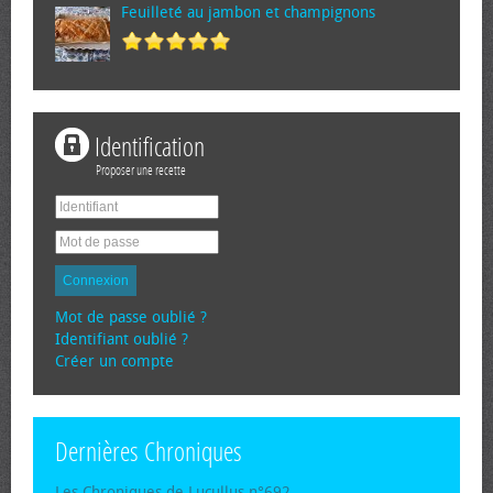
Feuilleté au jambon et champignons
Identification
Proposer une recette
Connexion
Mot de passe oublié ?
Identifiant oublié ?
Créer un compte
Dernières Chroniques
Les Chroniques de Lucullus n°692