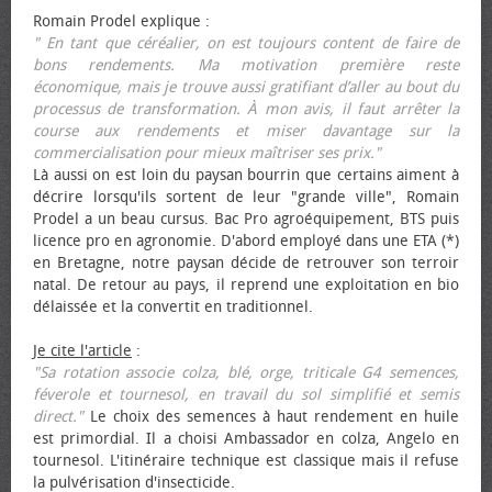
Romain Prodel explique :
" En tant que céréalier, on est toujours content de faire de
bons rendements. Ma motivation première reste
économique, mais je trouve aussi gratifiant d’aller au bout du
processus de transformation. À mon avis, il faut arrêter la
course aux rendements et miser davantage sur la
commercialisation pour mieux maîtriser ses prix."
Là aussi on est loin du paysan bourrin que certains aiment à
décrire lorsqu'ils sortent de leur "grande ville", Romain
Prodel a un beau cursus. Bac Pro agroéquipement, BTS puis
licence pro en agronomie. D'abord employé dans une ETA (*)
en Bretagne, notre paysan décide de retrouver son terroir
natal. De retour au pays, il reprend une exploitation en bio
délaissée et la convertit en traditionnel.
Je cite l'article
:
"Sa rotation associe colza, blé, orge, triticale G4 semences,
féverole et tournesol, en travail du sol simplifié et semis
direct."
Le choix des semences à haut rendement en huile
est primordial. Il a choisi Ambassador en colza, Angelo en
tournesol. L'itinéraire technique est classique mais il refuse
la pulvérisation d'insecticide.