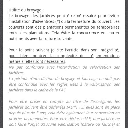
Utilité du broyage
:
Le broyage des jachères peut être nécessaire pour éviter
l'installation d'adventices (*) ou la fermeture du couvert. Les
couverts sont des plantations permanentes ou temporaires
entre des plantations. Cela évite la concurrence en eau et
nutriments avec la culture suivante.
Pour le point suivant je cite l'article dans son intégralité,
pour bien montrer la complexité des réglementations
même si elles sont nécessaires
.
Ne pas confondre avec l'interdiction de valorisation des
jachères
La période d’interdiction de broyage et fauchage ne doit pas
être confondue avec les règles liées à la valorisation des
jachères dans le cadre de la PAC.
Pour être prises en compte au titre de l'écorégime, les
jachères doivent être déclarées IAE(*) . Si elles sont en place
depuis plus de 5 ans, cela évite également leur conversion en
prairies permanentes. Pour être déclarée IAE, une jachère ne
doit faire l'objet d’aucune valorisation (pâture ou fauche) et