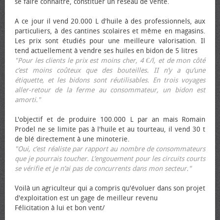
se faire connaître, constituer un réseau de vente.
A ce jour il vend 20.000 L d'huile à des professionnels, aux
particuliers, à des cantines scolaires et même en magasins.
Les prix sont étudiés pour une meilleure valorisation. Il
tend actuellement à vendre ses huiles en bidon de 5 litres
"Pour les clients le prix est moins cher, 4 €/l, et de mon côté
c’est moins coûteux que des bouteilles. II n’y a qu’une
étiquette, et les bidons sont réutilisables. En trois voyages
aller-retour de la ferme au consommateur, un bidon est
amorti."
L'objectif et de produire 100.000 L par an mais Romain
Prodel ne se limite pas à l'huile et au tourteau, il vend 30 t
de blé directement à une minoterie.
"Oui, c’est réaliste par rapport au nombre de consommateurs
que je pourrais toucher. L’engouement pour les circuits courts
se vérifie et je n’ai pas de concurrents dans mon secteur."
Voilà un agriculteur qui a compris qu'évoluer dans son projet
d'exploitation est un gage de meilleur revenu
Félicitation à lui et bon vent/