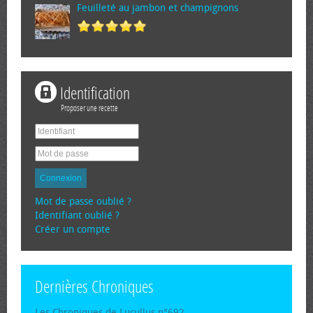
Feuilleté au jambon et champignons
Identification
Proposer une recette
Connexion
Mot de passe oublié ?
Identifiant oublié ?
Créer un compte
Dernières Chroniques
Les Chroniques de Lucullus n°692