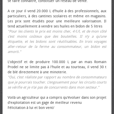
se faire connaître, constituer un réseau de vente.
A ce jour il vend 20.000 L d'huile à des professionnels, aux
particuliers, à des cantines scolaires et même en magasins.
Les prix sont étudiés pour une meilleure valorisation. Il
tend actuellement à vendre ses huiles en bidon de 5 litres
"Pour les clients le prix est moins cher, 4 €/l, et de mon côté
c’est moins coûteux que des bouteilles. II n’y a qu’une
étiquette, et les bidons sont réutilisables. En trois voyages
aller-retour de la ferme au consommateur, un bidon est
amorti."
L'objectif et de produire 100.000 L par an mais Romain
Prodel ne se limite pas à l'huile et au tourteau, il vend 30 t
de blé directement à une minoterie.
"Oui, c’est réaliste par rapport au nombre de consommateurs
que je pourrais toucher. L’engouement pour les circuits courts
se vérifie et je n’ai pas de concurrents dans mon secteur."
Voilà un agriculteur qui a compris qu'évoluer dans son projet
d'exploitation est un gage de meilleur revenu
Félicitation à lui et bon vent/