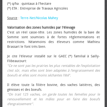
(*) q/ha : quintaux à l'hectare
(*) ETA : Entreprise de Travaux Agricoles
Source
:
Terre-Net/Nicolas Mahey
Valorisation des zones humides par l'élevage
C'est un réel casse-tête. Les zones humides de la baie de
Somme sont soumises à de fortes réglementations et
restrictions. Néanmoins des éleveurs comme Mathieu
Brassart le font très bien.
Je cite l'éleveur installé sur le GAEC (*) familial à Sailly-
Flibeaucourt:
"Ce ne sont pas les prairies les plus rentables de l’exploitation
c’est sûr, mais elles sont bien adaptées à l’engraissement des
bœufs et elles sont moins séchantes l’été".
Il élève toute la filière bovine, des vaches laitières, des
génisses et des bœufs.
"On trait 125 vaches, on garde toutes les femelles pour le
renouvellement et les mâles pour en faire des bœufs
d’engraissement".