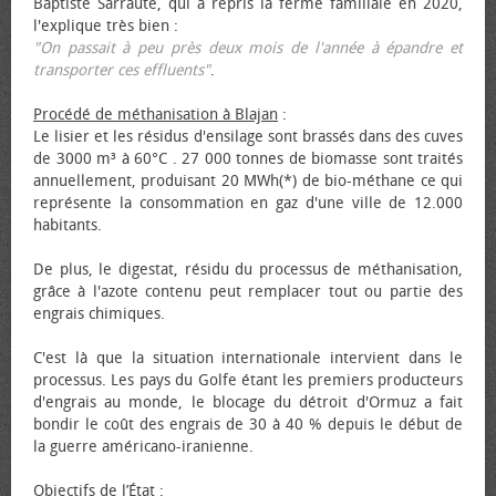
Baptiste Sarraute, qui a repris la ferme familiale en 2020,
l'explique très bien :
"On passait à peu près deux mois de l'année à épandre et
transporter ces effluents"
.
Procédé de méthanisation à Blajan
:
Le lisier et les résidus d'ensilage sont brassés dans des cuves
de 3000 m³ à 60°C . 27 000 tonnes de biomasse sont traités
annuellement, produisant 20 MWh(*) de bio-méthane ce qui
représente la consommation en gaz d'une ville de 12.000
habitants.
De plus, le digestat, résidu du processus de méthanisation,
grâce à l'azote contenu peut remplacer tout ou partie des
engrais chimiques.
C'est là que la situation internationale intervient dans le
processus. Les pays du Golfe étant les premiers producteurs
d'engrais au monde, le blocage du détroit d'Ormuz a fait
bondir le coût des engrais de 30 à 40 % depuis le début de
la guerre américano-iranienne.
Objectifs de l’État
: