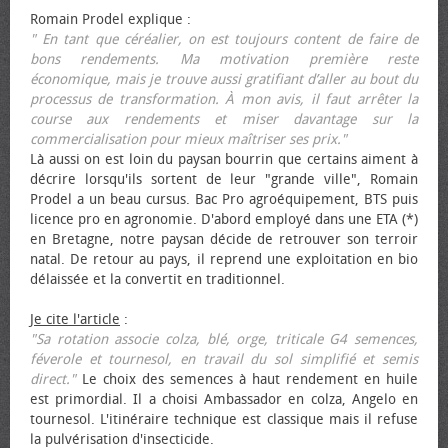
Romain Prodel explique :
" En tant que céréalier, on est toujours content de faire de
bons rendements. Ma motivation première reste
économique, mais je trouve aussi gratifiant d’aller au bout du
processus de transformation. À mon avis, il faut arrêter la
course aux rendements et miser davantage sur la
commercialisation pour mieux maîtriser ses prix."
Là aussi on est loin du paysan bourrin que certains aiment à
décrire lorsqu'ils sortent de leur "grande ville", Romain
Prodel a un beau cursus. Bac Pro agroéquipement, BTS puis
licence pro en agronomie. D'abord employé dans une ETA (*)
en Bretagne, notre paysan décide de retrouver son terroir
natal. De retour au pays, il reprend une exploitation en bio
délaissée et la convertit en traditionnel.
Je cite l'article
:
"Sa rotation associe colza, blé, orge, triticale G4 semences,
féverole et tournesol, en travail du sol simplifié et semis
direct."
Le choix des semences à haut rendement en huile
est primordial. Il a choisi Ambassador en colza, Angelo en
tournesol. L'itinéraire technique est classique mais il refuse
la pulvérisation d'insecticide.