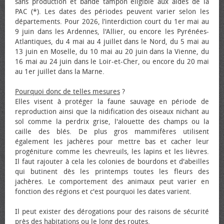
sans production et bande tampon éligible aux aides de la
PAC (*). Les dates des périodes peuvent varier selon les
départements. Pour 2026, l’interdiction court du 1er mai au
9 juin dans les Ardennes, l'Allier, ou encore les Pyrénées-
Atlantiques, du 4 mai au 4 juillet dans le Nord, du 5 mai au
13 juin en Moselle, du 10 mai au 20 juin dans la Vienne, du
16 mai au 24 juin dans le Loir-et-Cher, ou encore du 20 mai
au 1er juillet dans la Marne.
Pourquoi donc de telles mesures
?
Elles visent à protéger la faune sauvage en période de
reproduction ainsi que la nidification des oiseaux nichant au
sol comme la perdrix grise, l'alouette des champs ou la
caille des blés. De plus gros mammifères utilisent
également les jachères pour mettre bas et cacher leur
progéniture comme les chevreuils, les lapins et les lièvres.
Il faut rajouter à cela les colonies de bourdons et d'abeilles
qui butinent dès les printemps toutes les fleurs des
jachères. Le comportement des animaux peut varier en
fonction des régions et c'est pourquoi les dates varient.
Il peut exister des dérogations pour des raisons de sécurité
près des habitations ou le long des routes.