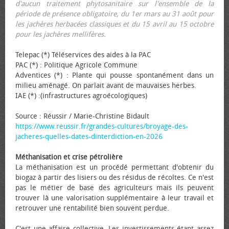
d'aucun traitement phytosanitaire sur l'ensemble de la
période de présence obligatoire, du 1er mars au 31 août pour
les jachères herbacées classiques et du 15 avril au 15 octobre
pour les jachères mellifères.
Telepac (*) Téléservices des aides à la PAC
PAC (*) : Politique Agricole Commune
Adventices (*) : Plante qui pousse spontanément dans un
milieu aménagé. On parlait avant de mauvaises herbes.
IAE (*) :(infrastructures agroécologiques)
Source : Réussir / Marie-Christine Bidault
https://www.reussir.fr/grandes-cultures/broyage-des-
jacheres-quelles-dates-dinterdiction-en-2026
Méthanisation et crise pétrolière
La méthanisation est un procédé permettant d'obtenir du
biogaz à partir des lisiers ou des résidus de récoltes. Ce n'est
pas le métier de base des agriculteurs mais ils peuvent
trouver là une valorisation supplémentaire à leur travail et
retrouver une rentabilité bien souvent perdue.
C'est une affaire collective. Les investissements étant assez