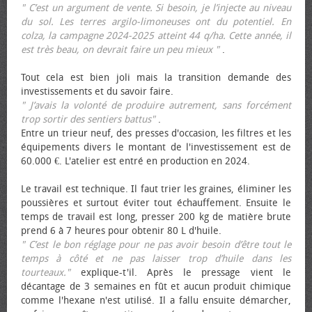
" C’est un argument de vente. Si besoin, je l’injecte au niveau
du sol. Les terres argilo-limoneuses ont du potentiel. En
colza, la campagne 2024-2025 atteint 44 q/ha. Cette année, il
est très beau, on devrait faire un peu mieux "
.
Tout cela est bien joli mais la transition demande des
investissements et du savoir faire.
" J’avais la volonté de produire autrement, sans forcément
trop sortir des sentiers battus"
.
Entre un trieur neuf, des presses d'occasion, les filtres et les
équipements divers le montant de l'investissement est de
60.000 €. L'atelier est entré en production en 2024.
Le travail est technique. Il faut trier les graines, éliminer les
poussières et surtout éviter tout échauffement. Ensuite le
temps de travail est long, presser 200 kg de matière brute
prend 6 à 7 heures pour obtenir 80 L d'huile.
" C’est le bon réglage pour ne pas avoir besoin d’être tout le
temps à côté et ne pas laisser trop d’huile dans les
tourteaux."
explique-t'il. Après le pressage vient le
décantage de 3 semaines en fût et aucun produit chimique
comme l'hexane n'est utilisé. Il a fallu ensuite démarcher,