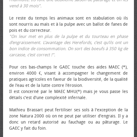
vend à 30 mois".
Le reste du temps les animaux sont en stabulation où ils
sont nourris au maïs et à la pulpe avec un ballot de fanes de
pois et du correcteur.
"On leur met en plus de la pulpe et du tourteau en phase
d’engraissement. L’avantage des Herefords, c’est qu’ils ont un
bon indice de consommation. On sort des bœufs à 350 kg de
carcasse, c’est correct !"
.
Pour ces bas-champs le GAEC touche des aides MAEC (*),
environ 4000 €, visant à accompagner le changement de
pratiques agricoles en faveur de la biodiversité, de la qualité
de l’eau et de la lutte contre l’érosion.
Il est concerné par le MAEC MHU(*) mais je vous passe les
détails c'est d'une complexité infernale.
Mathieu Brassart peut fertiliser ses sols à l'exception de la
zone Natura 2000 où on ne peut par utiliser d'engrais. Il y a
donc un retard autorisé au fauchage ou au pâturage. Le
GAEC y fait du foin.