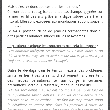
Mais qu'est ce donc que ces prairies humides
?
Ce sont des terres agricoles, dites bas-champs, gagnées sur
la mer au fil des ans grâce à la digue située derrière le
littoral. Elles sont exposées aux inondations et donc souvent
humides.
Le GAEC possède 70 ha de prairies permanentes dont 45
dites prairies humides situées sur les bas-champs.
L'agriculteur explique les contraintes que cela lui impose
:
"Les animaux intègrent ces parcelles au 10 mai, alors qu’on
démarre le pâturage au 15 avril sur nos autres prairies. Il y a
toujours environ un mois de décalage".
Outre le décalage dans le temps il existe des problèmes
sanitaires liés à ces terrains. Effectivement ils présentent
des risques parasitaires ce qui oblige à certaines
précautions. Mathieu Brassart n'y met que les bœufs.
"On les sort début mai. Ils ont 15 mois à peu près lors de
leur première saison dehors. Et on les rentre entre le 15
octobre et le 1er novembre. Il ne faut pas trop tarder sinon
la bétaillère ne rentre plus dans les parcelles à cause de
l’humidité. Ils font une deuxième saison de pâturage et on les