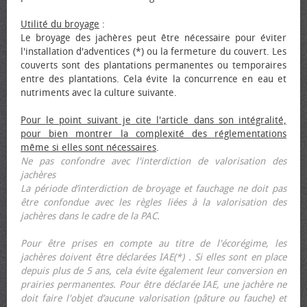
Utilité du broyage
:
Le broyage des jachères peut être nécessaire pour éviter
l'installation d'adventices (*) ou la fermeture du couvert. Les
couverts sont des plantations permanentes ou temporaires
entre des plantations. Cela évite la concurrence en eau et
nutriments avec la culture suivante.
Pour le point suivant je cite l'article dans son intégralité,
pour bien montrer la complexité des réglementations
même si elles sont nécessaires
.
Ne pas confondre avec l'interdiction de valorisation des
jachères
La période d’interdiction de broyage et fauchage ne doit pas
être confondue avec les règles liées à la valorisation des
jachères dans le cadre de la PAC.
Pour être prises en compte au titre de l'écorégime, les
jachères doivent être déclarées IAE(*) . Si elles sont en place
depuis plus de 5 ans, cela évite également leur conversion en
prairies permanentes. Pour être déclarée IAE, une jachère ne
doit faire l'objet d’aucune valorisation (pâture ou fauche) et