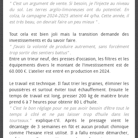
" C’est un argument de vente. Si besoin, je l’injecte au niveau
du sol. Les terres argilo-limoneuses ont du potentiel. En
colza, la campagne 2024-2025 atteint 44 q/ha. Cette année, il
est très beau, on devrait faire un peu mieux "
.
Tout cela est bien joli mais la transition demande des
investissements et du savoir faire.
" J’avais la volonté de produire autrement, sans forcément
trop sortir des sentiers battus"
.
Entre un trieur neuf, des presses d'occasion, les filtres et les
équipements divers le montant de l'investissement est de
60.000 €. L'atelier est entré en production en 2024.
Le travail est technique. Il faut trier les graines, éliminer les
poussières et surtout éviter tout échauffement. Ensuite le
temps de travail est long, presser 200 kg de matière brute
prend 6 à 7 heures pour obtenir 80 L d'huile.
" C’est le bon réglage pour ne pas avoir besoin d’être tout le
temps à côté et ne pas laisser trop d’huile dans les
tourteaux."
explique-t'il. Après le pressage vient le
décantage de 3 semaines en fût et aucun produit chimique
comme l'hexane n'est utilisé. Il a fallu ensuite démarcher,