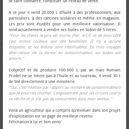
se faire connaître, constituer un réseau de vente.
A ce jour il vend 20.000 L d'huile à des professionnels, aux
particuliers, à des cantines scolaires et même en magasins.
Les prix sont étudiés pour une meilleure valorisation. Il
tend actuellement à vendre ses huiles en bidon de 5 litres
"Pour les clients le prix est moins cher, 4 €/l, et de mon côté
c’est moins coûteux que des bouteilles. II n’y a qu’une
étiquette, et les bidons sont réutilisables. En trois voyages
aller-retour de la ferme au consommateur, un bidon est
amorti."
L'objectif et de produire 100.000 L par an mais Romain
Prodel ne se limite pas à l'huile et au tourteau, il vend 30 t
de blé directement à une minoterie.
"Oui, c’est réaliste par rapport au nombre de consommateurs
que je pourrais toucher. L’engouement pour les circuits courts
se vérifie et je n’ai pas de concurrents dans mon secteur."
Voilà un agriculteur qui a compris qu'évoluer dans son projet
d'exploitation est un gage de meilleur revenu
Félicitation à lui et bon vent/