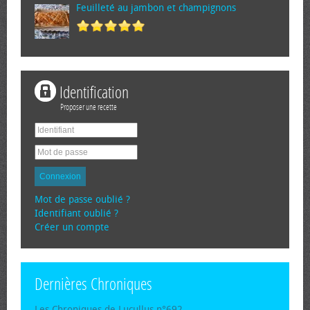
Feuilleté au jambon et champignons
Identification
Proposer une recette
Connexion
Mot de passe oublié ?
Identifiant oublié ?
Créer un compte
Dernières Chroniques
Les Chroniques de Lucullus n°692