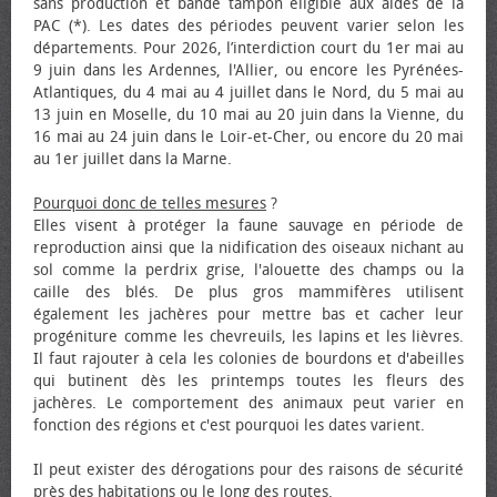
sans production et bande tampon éligible aux aides de la
PAC (*). Les dates des périodes peuvent varier selon les
départements. Pour 2026, l’interdiction court du 1er mai au
9 juin dans les Ardennes, l'Allier, ou encore les Pyrénées-
Atlantiques, du 4 mai au 4 juillet dans le Nord, du 5 mai au
13 juin en Moselle, du 10 mai au 20 juin dans la Vienne, du
16 mai au 24 juin dans le Loir-et-Cher, ou encore du 20 mai
au 1er juillet dans la Marne.
Pourquoi donc de telles mesures
?
Elles visent à protéger la faune sauvage en période de
reproduction ainsi que la nidification des oiseaux nichant au
sol comme la perdrix grise, l'alouette des champs ou la
caille des blés. De plus gros mammifères utilisent
également les jachères pour mettre bas et cacher leur
progéniture comme les chevreuils, les lapins et les lièvres.
Il faut rajouter à cela les colonies de bourdons et d'abeilles
qui butinent dès les printemps toutes les fleurs des
jachères. Le comportement des animaux peut varier en
fonction des régions et c'est pourquoi les dates varient.
Il peut exister des dérogations pour des raisons de sécurité
près des habitations ou le long des routes.