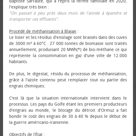
Baptiste Sarraute, qui a repris la ferme familiale en 2020,
l'explique très bien :
"On passait à peu près deux mois de l'année à épandre et
transporter ces effluents"
.
Procédé de méthanisation à Blajan
:
Le lisier et les résidus d'ensilage sont brassés dans des cuves
de 3000 m³ à 60°C . 27 000 tonnes de biomasse sont traités
annuellement, produisant 20 MWh(*) de bio-méthane ce qui
représente la consommation en gaz d'une ville de 12.000
habitants.
De plus, le digestat, résidu du processus de méthanisation,
grâce à l'azote contenu peut remplacer tout ou partie des
engrais chimiques.
C'est là que la situation internationale intervient dans le
processus. Les pays du Golfe étant les premiers producteurs
d'engrais au monde, le blocage du détroit d'Ormuz a fait
bondir le coût des engrais de 30 à 40 % depuis le début de
la guerre américano-iranienne.
Objectifs de l’État
: