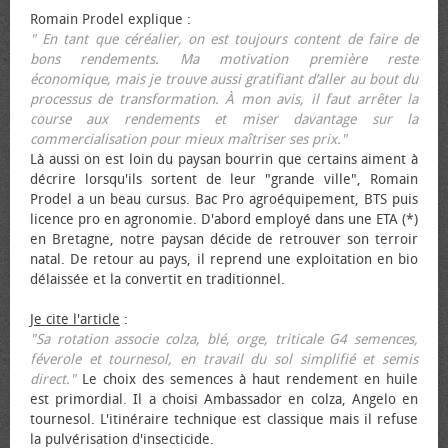
Romain Prodel explique :
" En tant que céréalier, on est toujours content de faire de
bons rendements. Ma motivation première reste
économique, mais je trouve aussi gratifiant d’aller au bout du
processus de transformation. À mon avis, il faut arrêter la
course aux rendements et miser davantage sur la
commercialisation pour mieux maîtriser ses prix."
Là aussi on est loin du paysan bourrin que certains aiment à
décrire lorsqu'ils sortent de leur "grande ville", Romain
Prodel a un beau cursus. Bac Pro agroéquipement, BTS puis
licence pro en agronomie. D'abord employé dans une ETA (*)
en Bretagne, notre paysan décide de retrouver son terroir
natal. De retour au pays, il reprend une exploitation en bio
délaissée et la convertit en traditionnel.
Je cite l'article
:
"Sa rotation associe colza, blé, orge, triticale G4 semences,
féverole et tournesol, en travail du sol simplifié et semis
direct."
Le choix des semences à haut rendement en huile
est primordial. Il a choisi Ambassador en colza, Angelo en
tournesol. L'itinéraire technique est classique mais il refuse
la pulvérisation d'insecticide.