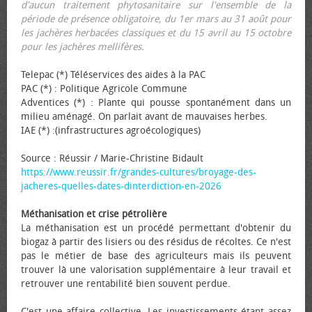
d'aucun traitement phytosanitaire sur l'ensemble de la
période de présence obligatoire, du 1er mars au 31 août pour
les jachères herbacées classiques et du 15 avril au 15 octobre
pour les jachères mellifères.
Telepac (*) Téléservices des aides à la PAC
PAC (*) : Politique Agricole Commune
Adventices (*) : Plante qui pousse spontanément dans un
milieu aménagé. On parlait avant de mauvaises herbes.
IAE (*) :(infrastructures agroécologiques)
Source : Réussir / Marie-Christine Bidault
https://www.reussir.fr/grandes-cultures/broyage-des-
jacheres-quelles-dates-dinterdiction-en-2026
Méthanisation et crise pétrolière
La méthanisation est un procédé permettant d'obtenir du
biogaz à partir des lisiers ou des résidus de récoltes. Ce n'est
pas le métier de base des agriculteurs mais ils peuvent
trouver là une valorisation supplémentaire à leur travail et
retrouver une rentabilité bien souvent perdue.
C'est une affaire collective. Les investissements étant assez