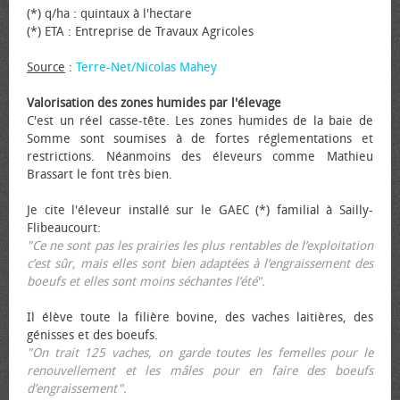
(*) q/ha : quintaux à l'hectare
(*) ETA : Entreprise de Travaux Agricoles
Source
:
Terre-Net/Nicolas Mahey
Valorisation des zones humides par l'élevage
C'est un réel casse-tête. Les zones humides de la baie de
Somme sont soumises à de fortes réglementations et
restrictions. Néanmoins des éleveurs comme Mathieu
Brassart le font très bien.
Je cite l'éleveur installé sur le GAEC (*) familial à Sailly-
Flibeaucourt:
"Ce ne sont pas les prairies les plus rentables de l’exploitation
c’est sûr, mais elles sont bien adaptées à l’engraissement des
bœufs et elles sont moins séchantes l’été".
Il élève toute la filière bovine, des vaches laitières, des
génisses et des bœufs.
"On trait 125 vaches, on garde toutes les femelles pour le
renouvellement et les mâles pour en faire des bœufs
d’engraissement".