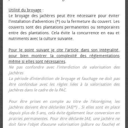
Utilité du broyage
:
Le broyage des jachères peut être nécessaire pour éviter
l'installation d'adventices (*) ou la fermeture du couvert. Les
couverts sont des plantations permanentes ou temporaires
entre des plantations. Cela évite la concurrence en eau et
nutriments avec la culture suivante.
Pour le point suivant je cite l'article dans son intégralité,
pour bien montrer la complexité des réglementations
même si elles sont nécessaires
.
Ne pas confondre avec l'interdiction de valorisation des
jachères
La période d’interdiction de broyage et fauchage ne doit pas
être confondue avec les règles liées à la valorisation des
jachères dans le cadre de la PAC.
Pour être prises en compte au titre de l'écorégime, les
jachères doivent être déclarées IAE(*) . Si elles sont en place
depuis plus de 5 ans, cela évite également leur conversion en
prairies permanentes. Pour être déclarée IAE, une jachère ne
doit faire l'objet d’aucune valorisation (pâture ou fauche) et