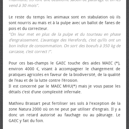
vend à 30 mois".
Le reste du temps les animaux sont en stabulation où ils
sont nourris au maïs et à la pulpe avec un ballot de fanes de
pois et du correcteur.
"On leur met en plus de la pulpe et du tourteau en phase
d’engraissement. L’avantage des Herefords, c’est qu’ils ont un
bon indice de consommation. On sort des bœufs à 350 kg de
carcasse, c’est correct !"
.
Pour ces bas-champs le GAEC touche des aides MAEC (*),
environ 4000 €, visant à accompagner le changement de
pratiques agricoles en faveur de la biodiversité, de la qualité
de l’eau et de la lutte contre l’érosion.
Il est concerné par le MAEC MHU(*) mais je vous passe les
détails c'est d'une complexité infernale.
Mathieu Brassart peut fertiliser ses sols à l'exception de la
zone Natura 2000 où on ne peut par utiliser d'engrais. Il y a
donc un retard autorisé au fauchage ou au pâturage. Le
GAEC y fait du foin.