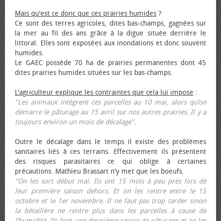
Mais qu'est ce donc que ces prairies humides
?
Ce sont des terres agricoles, dites bas-champs, gagnées sur
la mer au fil des ans grâce à la digue située derrière le
littoral. Elles sont exposées aux inondations et donc souvent
humides.
Le GAEC possède 70 ha de prairies permanentes dont 45
dites prairies humides situées sur les bas-champs.
L'agriculteur explique les contraintes que cela lui impose
:
"Les animaux intègrent ces parcelles au 10 mai, alors qu’on
démarre le pâturage au 15 avril sur nos autres prairies. Il y a
toujours environ un mois de décalage".
Outre le décalage dans le temps il existe des problèmes
sanitaires liés à ces terrains. Effectivement ils présentent
des risques parasitaires ce qui oblige à certaines
précautions. Mathieu Brassart n'y met que les bœufs.
"On les sort début mai. Ils ont 15 mois à peu près lors de
leur première saison dehors. Et on les rentre entre le 15
octobre et le 1er novembre. Il ne faut pas trop tarder sinon
la bétaillère ne rentre plus dans les parcelles à cause de
l’humidité. Ils font une deuxième saison de pâturage et on les