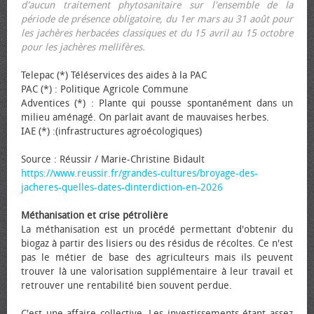
d'aucun traitement phytosanitaire sur l'ensemble de la
période de présence obligatoire, du 1er mars au 31 août pour
les jachères herbacées classiques et du 15 avril au 15 octobre
pour les jachères mellifères.
Telepac (*) Téléservices des aides à la PAC
PAC (*) : Politique Agricole Commune
Adventices (*) : Plante qui pousse spontanément dans un
milieu aménagé. On parlait avant de mauvaises herbes.
IAE (*) :(infrastructures agroécologiques)
Source : Réussir / Marie-Christine Bidault
https://www.reussir.fr/grandes-cultures/broyage-des-
jacheres-quelles-dates-dinterdiction-en-2026
Méthanisation et crise pétrolière
La méthanisation est un procédé permettant d'obtenir du
biogaz à partir des lisiers ou des résidus de récoltes. Ce n'est
pas le métier de base des agriculteurs mais ils peuvent
trouver là une valorisation supplémentaire à leur travail et
retrouver une rentabilité bien souvent perdue.
C'est une affaire collective. Les investissements étant assez