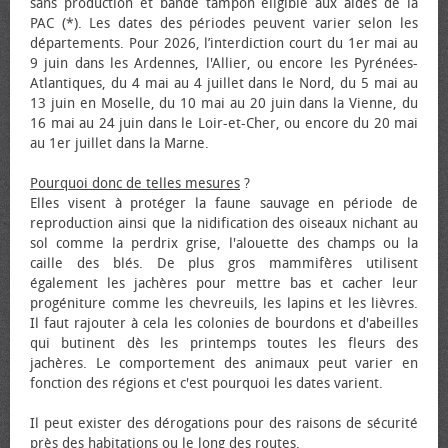
sans production et bande tampon éligible aux aides de la
PAC (*). Les dates des périodes peuvent varier selon les
départements. Pour 2026, l’interdiction court du 1er mai au
9 juin dans les Ardennes, l'Allier, ou encore les Pyrénées-
Atlantiques, du 4 mai au 4 juillet dans le Nord, du 5 mai au
13 juin en Moselle, du 10 mai au 20 juin dans la Vienne, du
16 mai au 24 juin dans le Loir-et-Cher, ou encore du 20 mai
au 1er juillet dans la Marne.
Pourquoi donc de telles mesures
?
Elles visent à protéger la faune sauvage en période de
reproduction ainsi que la nidification des oiseaux nichant au
sol comme la perdrix grise, l'alouette des champs ou la
caille des blés. De plus gros mammifères utilisent
également les jachères pour mettre bas et cacher leur
progéniture comme les chevreuils, les lapins et les lièvres.
Il faut rajouter à cela les colonies de bourdons et d'abeilles
qui butinent dès les printemps toutes les fleurs des
jachères. Le comportement des animaux peut varier en
fonction des régions et c'est pourquoi les dates varient.
Il peut exister des dérogations pour des raisons de sécurité
près des habitations ou le long des routes.