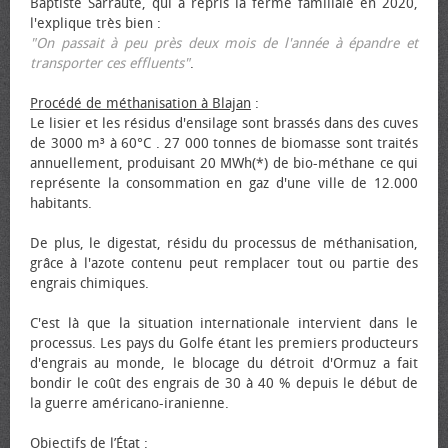
Baptiste Sarraute, qui a repris la ferme familiale en 2020,
l'explique très bien :
"On passait à peu près deux mois de l'année à épandre et
transporter ces effluents"
.
Procédé de méthanisation à Blajan
:
Le lisier et les résidus d'ensilage sont brassés dans des cuves
de 3000 m³ à 60°C . 27 000 tonnes de biomasse sont traités
annuellement, produisant 20 MWh(*) de bio-méthane ce qui
représente la consommation en gaz d'une ville de 12.000
habitants.
De plus, le digestat, résidu du processus de méthanisation,
grâce à l'azote contenu peut remplacer tout ou partie des
engrais chimiques.
C'est là que la situation internationale intervient dans le
processus. Les pays du Golfe étant les premiers producteurs
d'engrais au monde, le blocage du détroit d'Ormuz a fait
bondir le coût des engrais de 30 à 40 % depuis le début de
la guerre américano-iranienne.
Objectifs de l’État
: