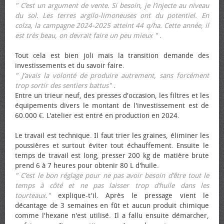
" C’est un argument de vente. Si besoin, je l’injecte au niveau
du sol. Les terres argilo-limoneuses ont du potentiel. En
colza, la campagne 2024-2025 atteint 44 q/ha. Cette année, il
est très beau, on devrait faire un peu mieux "
.
Tout cela est bien joli mais la transition demande des
investissements et du savoir faire.
" J’avais la volonté de produire autrement, sans forcément
trop sortir des sentiers battus"
.
Entre un trieur neuf, des presses d'occasion, les filtres et les
équipements divers le montant de l'investissement est de
60.000 €. L'atelier est entré en production en 2024.
Le travail est technique. Il faut trier les graines, éliminer les
poussières et surtout éviter tout échauffement. Ensuite le
temps de travail est long, presser 200 kg de matière brute
prend 6 à 7 heures pour obtenir 80 L d'huile.
" C’est le bon réglage pour ne pas avoir besoin d’être tout le
temps à côté et ne pas laisser trop d’huile dans les
tourteaux."
explique-t'il. Après le pressage vient le
décantage de 3 semaines en fût et aucun produit chimique
comme l'hexane n'est utilisé. Il a fallu ensuite démarcher,