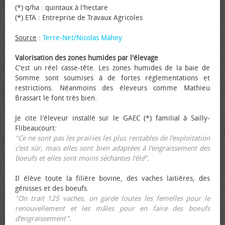
(*) q/ha : quintaux à l'hectare
(*) ETA : Entreprise de Travaux Agricoles
Source
:
Terre-Net/Nicolas Mahey
Valorisation des zones humides par l'élevage
C'est un réel casse-tête. Les zones humides de la baie de
Somme sont soumises à de fortes réglementations et
restrictions. Néanmoins des éleveurs comme Mathieu
Brassart le font très bien.
Je cite l'éleveur installé sur le GAEC (*) familial à Sailly-
Flibeaucourt:
"Ce ne sont pas les prairies les plus rentables de l’exploitation
c’est sûr, mais elles sont bien adaptées à l’engraissement des
bœufs et elles sont moins séchantes l’été".
Il élève toute la filière bovine, des vaches laitières, des
génisses et des bœufs.
"On trait 125 vaches, on garde toutes les femelles pour le
renouvellement et les mâles pour en faire des bœufs
d’engraissement".