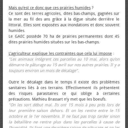
Mais qu'est ce donc que ces prairies humides
?
Ce sont des terres agricoles, dites bas-champs, gagnées sur
la mer au fil des ans grâce à la digue située derrière le
littoral. Elles sont exposées aux inondations et donc souvent
humides.
Le GAEC possède 70 ha de prairies permanentes dont 45
dites prairies humides situées sur les bas-champs.
L'agriculteur explique les contraintes que cela lui impose
:
"Les animaux intègrent ces parcelles au 10 mai, alors qu’on
démarre le pâturage au 15 avril sur nos autres prairies. Il y a
toujours environ un mois de décalage".
Outre le décalage dans le temps il existe des problèmes
sanitaires liés à ces terrains. Effectivement ils présentent
des risques parasitaires ce qui oblige à certaines
précautions. Mathieu Brassart n'y met que les bœufs.
"On les sort début mai. Ils ont 15 mois à peu près lors de
leur première saison dehors. Et on les rentre entre le 15
octobre et le 1er novembre. Il ne faut pas trop tarder sinon
la bétaillère ne rentre plus dans les parcelles à cause de
l’humidité. Ils font une deuxième saison de pâturage et on les