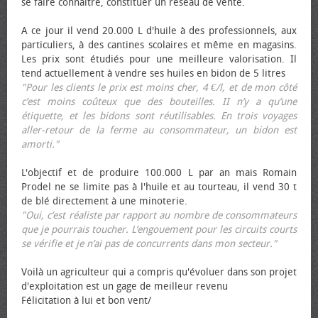
se faire connaître, constituer un réseau de vente.
A ce jour il vend 20.000 L d'huile à des professionnels, aux
particuliers, à des cantines scolaires et même en magasins.
Les prix sont étudiés pour une meilleure valorisation. Il
tend actuellement à vendre ses huiles en bidon de 5 litres
"Pour les clients le prix est moins cher, 4 €/l, et de mon côté
c’est moins coûteux que des bouteilles. II n’y a qu’une
étiquette, et les bidons sont réutilisables. En trois voyages
aller-retour de la ferme au consommateur, un bidon est
amorti."
L'objectif et de produire 100.000 L par an mais Romain
Prodel ne se limite pas à l'huile et au tourteau, il vend 30 t
de blé directement à une minoterie.
"Oui, c’est réaliste par rapport au nombre de consommateurs
que je pourrais toucher. L’engouement pour les circuits courts
se vérifie et je n’ai pas de concurrents dans mon secteur."
Voilà un agriculteur qui a compris qu'évoluer dans son projet
d'exploitation est un gage de meilleur revenu
Félicitation à lui et bon vent/