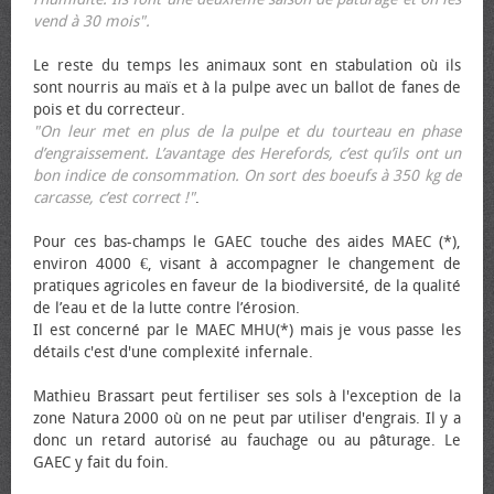
vend à 30 mois".
Le reste du temps les animaux sont en stabulation où ils
sont nourris au maïs et à la pulpe avec un ballot de fanes de
pois et du correcteur.
"On leur met en plus de la pulpe et du tourteau en phase
d’engraissement. L’avantage des Herefords, c’est qu’ils ont un
bon indice de consommation. On sort des bœufs à 350 kg de
carcasse, c’est correct !"
.
Pour ces bas-champs le GAEC touche des aides MAEC (*),
environ 4000 €, visant à accompagner le changement de
pratiques agricoles en faveur de la biodiversité, de la qualité
de l’eau et de la lutte contre l’érosion.
Il est concerné par le MAEC MHU(*) mais je vous passe les
détails c'est d'une complexité infernale.
Mathieu Brassart peut fertiliser ses sols à l'exception de la
zone Natura 2000 où on ne peut par utiliser d'engrais. Il y a
donc un retard autorisé au fauchage ou au pâturage. Le
GAEC y fait du foin.