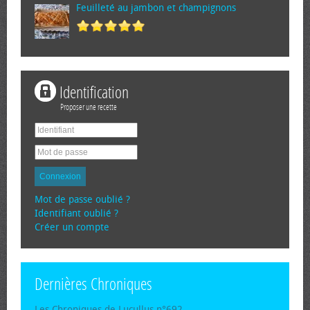
Feuilleté au jambon et champignons
Identification
Proposer une recette
Connexion
Mot de passe oublié ?
Identifiant oublié ?
Créer un compte
Dernières Chroniques
Les Chroniques de Lucullus n°692