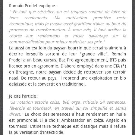
Romain Prodel explique :
" En tant que céréalier, on est toujours content de faire de
bons rendements. Ma motivation première reste
économique, mais je trouve aussi gratifiant d’aller au bout du
processus de transformation. À mon avis, il faut arrêter la
course aux rendements et miser davantage sur la
commercialisation pour mieux maîtriser ses prix."
Là aussi on est loin du paysan bourrin que certains aiment à
décrire lorsqu'ils sortent de leur "grande ville", Romain
Prodel a un beau cursus. Bac Pro agroéquipement, BTS puis
licence pro en agronomie. D'abord employé dans une ETA (*)
en Bretagne, notre paysan décide de retrouver son terroir
natal. De retour au pays, il reprend une exploitation en bio
délaissée et la convertit en traditionnel.
Je cite l'article
:
"Sa rotation associe colza, blé, orge, triticale G4 semences,
féverole et tournesol, en travail du sol simplifié et semis
direct."
Le choix des semences à haut rendement en huile
est primordial. Il a choisi Ambassador en colza, Angelo en
tournesol. L'itinéraire technique est classique mais il refuse
la pulvérisation d'insecticide.