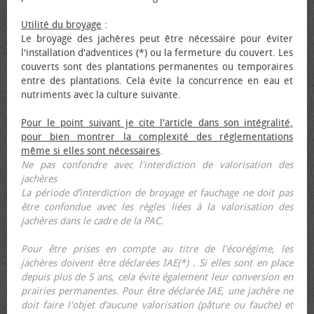
Utilité du broyage
:
Le broyage des jachères peut être nécessaire pour éviter
l'installation d'adventices (*) ou la fermeture du couvert. Les
couverts sont des plantations permanentes ou temporaires
entre des plantations. Cela évite la concurrence en eau et
nutriments avec la culture suivante.
Pour le point suivant je cite l'article dans son intégralité,
pour bien montrer la complexité des réglementations
même si elles sont nécessaires
.
Ne pas confondre avec l'interdiction de valorisation des
jachères
La période d’interdiction de broyage et fauchage ne doit pas
être confondue avec les règles liées à la valorisation des
jachères dans le cadre de la PAC.
Pour être prises en compte au titre de l'écorégime, les
jachères doivent être déclarées IAE(*) . Si elles sont en place
depuis plus de 5 ans, cela évite également leur conversion en
prairies permanentes. Pour être déclarée IAE, une jachère ne
doit faire l'objet d’aucune valorisation (pâture ou fauche) et