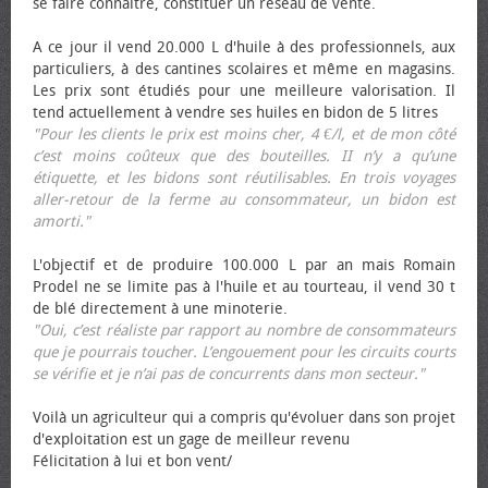
se faire connaître, constituer un réseau de vente.
A ce jour il vend 20.000 L d'huile à des professionnels, aux
particuliers, à des cantines scolaires et même en magasins.
Les prix sont étudiés pour une meilleure valorisation. Il
tend actuellement à vendre ses huiles en bidon de 5 litres
"Pour les clients le prix est moins cher, 4 €/l, et de mon côté
c’est moins coûteux que des bouteilles. II n’y a qu’une
étiquette, et les bidons sont réutilisables. En trois voyages
aller-retour de la ferme au consommateur, un bidon est
amorti."
L'objectif et de produire 100.000 L par an mais Romain
Prodel ne se limite pas à l'huile et au tourteau, il vend 30 t
de blé directement à une minoterie.
"Oui, c’est réaliste par rapport au nombre de consommateurs
que je pourrais toucher. L’engouement pour les circuits courts
se vérifie et je n’ai pas de concurrents dans mon secteur."
Voilà un agriculteur qui a compris qu'évoluer dans son projet
d'exploitation est un gage de meilleur revenu
Félicitation à lui et bon vent/