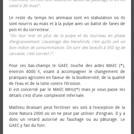
vend à 30 mois".
Le reste du temps les animaux sont en stabulation où ils
sont nourris au maïs et à la pulpe avec un ballot de fanes de
pois et du correcteur.
"On leur met en plus de la pulpe et du tourteau en phase
d’engraissement. L’avantage des Herefords, c’est qu’ils ont un
bon indice de consommation. On sort des bœufs à 350 kg de
carcasse, c’est correct !"
.
Pour ces bas-champs le GAEC touche des aides MAEC (*),
environ 4000 €, visant à accompagner le changement de
pratiques agricoles en faveur de la biodiversité, de la qualité
de l’eau et de la lutte contre l’érosion.
Il est concerné par le MAEC MHU(*) mais je vous passe les
détails c'est d'une complexité infernale.
Mathieu Brassart peut fertiliser ses sols à l'exception de la
zone Natura 2000 où on ne peut par utiliser d'engrais. Il y a
donc un retard autorisé au fauchage ou au pâturage. Le
GAEC y fait du foin.