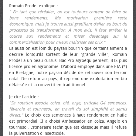
Romain Prodel explique :
" En tant que céréalier, on est toujours content de faire de
bons rendements. Ma motivation première reste
économique, mais je trouve aussi gratifiant d’aller au bout du
processus de transformation. À mon avis, il faut arrêter la
course aux rendements et miser davantage sur la
commercialisation pour mieux maîtriser ses prix."
Là aussi on est loin du paysan bourrin que certains aiment à
décrire lorsqu'ils sortent de leur "grande ville", Romain
Prodel a un beau cursus. Bac Pro agroéquipement, BTS puis
licence pro en agronomie. D'abord employé dans une ETA (*)
en Bretagne, notre paysan décide de retrouver son terroir
natal. De retour au pays, il reprend une exploitation en bio
délaissée et la convertit en traditionnel.
Je cite l'article
:
"Sa rotation associe colza, blé, orge, triticale G4 semences,
féverole et tournesol, en travail du sol simplifié et semis
direct."
Le choix des semences à haut rendement en huile
est primordial. Il a choisi Ambassador en colza, Angelo en
tournesol. L'itinéraire technique est classique mais il refuse
la pulvérisation d'insecticide.