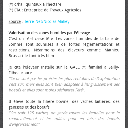
(*) q/ha : quintaux à l'hectare
(*) ETA : Entreprise de Travaux Agricoles
Source
:
Terre-Net/Nicolas Mahey
Valorisation des zones humides par l'élevage
C'est un réel casse-tête. Les zones humides de la baie de
Somme sont soumises à de fortes réglementations et
restrictions. Néanmoins des éleveurs comme Mathieu
Brassart le font très bien.
Je cite l'éleveur installé sur le GAEC (*) familial à Sailly-
Flibeaucourt:
"Ce ne sont pas les prairies les plus rentables de l’exploitation
c’est sûr, mais elles sont bien adaptées à l’engraissement des
bœufs et elles sont moins séchantes l’été".
Il élève toute la filière bovine, des vaches laitières, des
génisses et des bœufs.
"On trait 125 vaches, on garde toutes les femelles pour le
renouvellement et les mâles pour en faire des bœufs
d’engraissement".