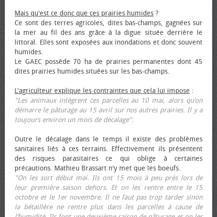
Mais qu'est ce donc que ces prairies humides
?
Ce sont des terres agricoles, dites bas-champs, gagnées sur
la mer au fil des ans grâce à la digue située derrière le
littoral. Elles sont exposées aux inondations et donc souvent
humides.
Le GAEC possède 70 ha de prairies permanentes dont 45
dites prairies humides situées sur les bas-champs.
L'agriculteur explique les contraintes que cela lui impose
:
"Les animaux intègrent ces parcelles au 10 mai, alors qu’on
démarre le pâturage au 15 avril sur nos autres prairies. Il y a
toujours environ un mois de décalage".
Outre le décalage dans le temps il existe des problèmes
sanitaires liés à ces terrains. Effectivement ils présentent
des risques parasitaires ce qui oblige à certaines
précautions. Mathieu Brassart n'y met que les bœufs.
"On les sort début mai. Ils ont 15 mois à peu près lors de
leur première saison dehors. Et on les rentre entre le 15
octobre et le 1er novembre. Il ne faut pas trop tarder sinon
la bétaillère ne rentre plus dans les parcelles à cause de
l’humidité. Ils font une deuxième saison de pâturage et on les