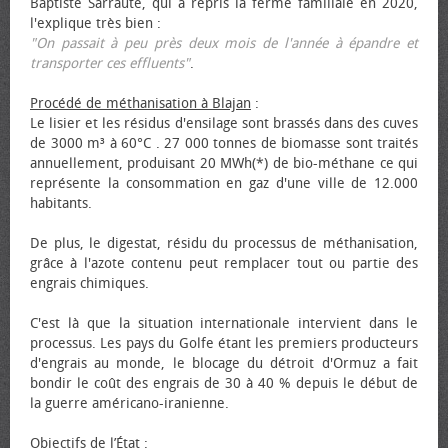
Baptiste Sarraute, qui a repris la ferme familiale en 2020,
l'explique très bien :
"On passait à peu près deux mois de l'année à épandre et
transporter ces effluents"
.
Procédé de méthanisation à Blajan
:
Le lisier et les résidus d'ensilage sont brassés dans des cuves
de 3000 m³ à 60°C . 27 000 tonnes de biomasse sont traités
annuellement, produisant 20 MWh(*) de bio-méthane ce qui
représente la consommation en gaz d'une ville de 12.000
habitants.
De plus, le digestat, résidu du processus de méthanisation,
grâce à l'azote contenu peut remplacer tout ou partie des
engrais chimiques.
C'est là que la situation internationale intervient dans le
processus. Les pays du Golfe étant les premiers producteurs
d'engrais au monde, le blocage du détroit d'Ormuz a fait
bondir le coût des engrais de 30 à 40 % depuis le début de
la guerre américano-iranienne.
Objectifs de l’État
: