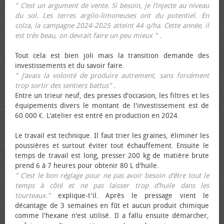
" C’est un argument de vente. Si besoin, je l’injecte au niveau
du sol. Les terres argilo-limoneuses ont du potentiel. En
colza, la campagne 2024-2025 atteint 44 q/ha. Cette année, il
est très beau, on devrait faire un peu mieux "
.
Tout cela est bien joli mais la transition demande des
investissements et du savoir faire.
" J’avais la volonté de produire autrement, sans forcément
trop sortir des sentiers battus"
.
Entre un trieur neuf, des presses d'occasion, les filtres et les
équipements divers le montant de l'investissement est de
60.000 €. L'atelier est entré en production en 2024.
Le travail est technique. Il faut trier les graines, éliminer les
poussières et surtout éviter tout échauffement. Ensuite le
temps de travail est long, presser 200 kg de matière brute
prend 6 à 7 heures pour obtenir 80 L d'huile.
" C’est le bon réglage pour ne pas avoir besoin d’être tout le
temps à côté et ne pas laisser trop d’huile dans les
tourteaux."
explique-t'il. Après le pressage vient le
décantage de 3 semaines en fût et aucun produit chimique
comme l'hexane n'est utilisé. Il a fallu ensuite démarcher,