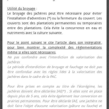
Utilité du broyage
:
Le broyage des jachères peut être nécessaire pour éviter
l'installation d'adventices (*) ou la fermeture du couvert. Les
couverts sont des plantations permanentes ou temporaires
entre des plantations. Cela évite la concurrence en eau et
nutriments avec la culture suivante.
Pour le point suivant je cite l'article dans son intégralité,
pour bien montrer la complexité des réglementations
même si elles sont nécessaires
.
Ne pas confondre avec l'interdiction de valorisation des
jachères
La période d’interdiction de broyage et fauchage ne doit pas
être confondue avec les règles liées à la valorisation des
jachères dans le cadre de la PAC.
Pour être prises en compte au titre de l'écorégime, les
jachères doivent être déclarées IAE(*) . Si elles sont en place
depuis plus de 5 ans, cela évite également leur conversion en
prairies permanentes. Pour être déclarée IAE, une jachère ne
doit faire l'objet d’aucune valorisation (pâture ou fauche) et