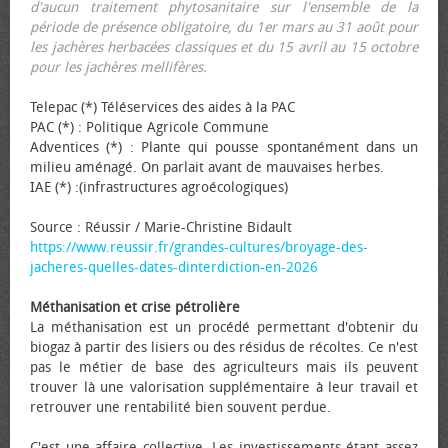
d'aucun traitement phytosanitaire sur l'ensemble de la
période de présence obligatoire, du 1er mars au 31 août pour
les jachères herbacées classiques et du 15 avril au 15 octobre
pour les jachères mellifères.
Telepac (*) Téléservices des aides à la PAC
PAC (*) : Politique Agricole Commune
Adventices (*) : Plante qui pousse spontanément dans un
milieu aménagé. On parlait avant de mauvaises herbes.
IAE (*) :(infrastructures agroécologiques)
Source : Réussir / Marie-Christine Bidault
https://www.reussir.fr/grandes-cultures/broyage-des-
jacheres-quelles-dates-dinterdiction-en-2026
Méthanisation et crise pétrolière
La méthanisation est un procédé permettant d'obtenir du
biogaz à partir des lisiers ou des résidus de récoltes. Ce n'est
pas le métier de base des agriculteurs mais ils peuvent
trouver là une valorisation supplémentaire à leur travail et
retrouver une rentabilité bien souvent perdue.
C'est une affaire collective. Les investissements étant assez