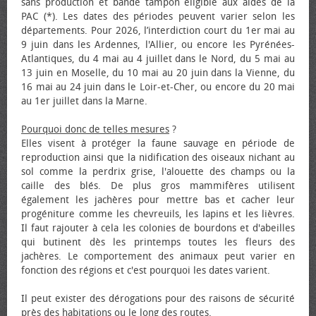
sans production et bande tampon éligible aux aides de la
PAC (*). Les dates des périodes peuvent varier selon les
départements. Pour 2026, l’interdiction court du 1er mai au
9 juin dans les Ardennes, l'Allier, ou encore les Pyrénées-
Atlantiques, du 4 mai au 4 juillet dans le Nord, du 5 mai au
13 juin en Moselle, du 10 mai au 20 juin dans la Vienne, du
16 mai au 24 juin dans le Loir-et-Cher, ou encore du 20 mai
au 1er juillet dans la Marne.
Pourquoi donc de telles mesures
?
Elles visent à protéger la faune sauvage en période de
reproduction ainsi que la nidification des oiseaux nichant au
sol comme la perdrix grise, l'alouette des champs ou la
caille des blés. De plus gros mammifères utilisent
également les jachères pour mettre bas et cacher leur
progéniture comme les chevreuils, les lapins et les lièvres.
Il faut rajouter à cela les colonies de bourdons et d'abeilles
qui butinent dès les printemps toutes les fleurs des
jachères. Le comportement des animaux peut varier en
fonction des régions et c'est pourquoi les dates varient.
Il peut exister des dérogations pour des raisons de sécurité
près des habitations ou le long des routes.