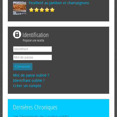
Feuilleté au jambon et champignons
Identification
Proposer une recette
Connexion
Mot de passe oublié ?
Identifiant oublié ?
Créer un compte
Dernières Chroniques
Les Chroniques de Lucullus n°692