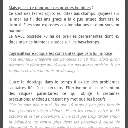
Mais qu'est ce donc que ces prairies humides
?
Ce sont des terres agricoles, dites bas-champs, gagnées sur
la mer au fil des ans grâce à la digue située derrière le
littoral. Elles sont exposées aux inondations et donc souvent
humides.
Le GAEC possède 70 ha de prairies permanentes dont 45
dites prairies humides situées sur les bas-champs.
L'agriculteur explique les contraintes que cela lui impose
:
"Les animaux intègrent ces parcelles au 10 mai, alors qu’on
démarre le pâturage au 15 avril sur nos autres prairies. Il y a
toujours environ un mois de décalage".
Outre le décalage dans le temps il existe des problèmes
sanitaires liés à ces terrains. Effectivement ils présentent
des risques parasitaires ce qui oblige à certaines
précautions. Mathieu Brassart n'y met que les bœufs.
"On les sort début mai. Ils ont 15 mois à peu près lors de
leur première saison dehors. Et on les rentre entre le 15
octobre et le 1er novembre. Il ne faut pas trop tarder sinon
la bétaillère ne rentre plus dans les parcelles à cause de
l’humidité. Ils font une deuxième saison de pâturage et on les