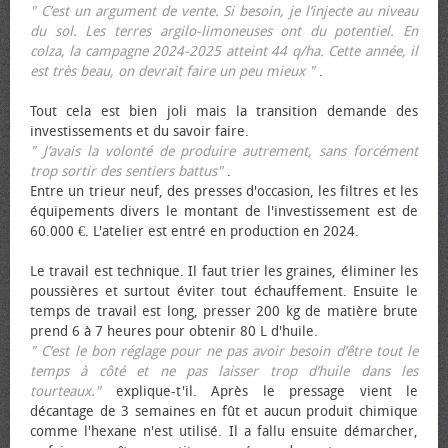
" C’est un argument de vente. Si besoin, je l’injecte au niveau
du sol. Les terres argilo-limoneuses ont du potentiel. En
colza, la campagne 2024-2025 atteint 44 q/ha. Cette année, il
est très beau, on devrait faire un peu mieux "
.
Tout cela est bien joli mais la transition demande des
investissements et du savoir faire.
" J’avais la volonté de produire autrement, sans forcément
trop sortir des sentiers battus"
.
Entre un trieur neuf, des presses d'occasion, les filtres et les
équipements divers le montant de l'investissement est de
60.000 €. L'atelier est entré en production en 2024.
Le travail est technique. Il faut trier les graines, éliminer les
poussières et surtout éviter tout échauffement. Ensuite le
temps de travail est long, presser 200 kg de matière brute
prend 6 à 7 heures pour obtenir 80 L d'huile.
" C’est le bon réglage pour ne pas avoir besoin d’être tout le
temps à côté et ne pas laisser trop d’huile dans les
tourteaux."
explique-t'il. Après le pressage vient le
décantage de 3 semaines en fût et aucun produit chimique
comme l'hexane n'est utilisé. Il a fallu ensuite démarcher,