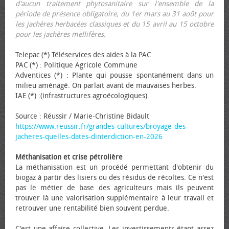
d'aucun traitement phytosanitaire sur l'ensemble de la
période de présence obligatoire, du 1er mars au 31 août pour
les jachères herbacées classiques et du 15 avril au 15 octobre
pour les jachères mellifères.
Telepac (*) Téléservices des aides à la PAC
PAC (*) : Politique Agricole Commune
Adventices (*) : Plante qui pousse spontanément dans un
milieu aménagé. On parlait avant de mauvaises herbes.
IAE (*) :(infrastructures agroécologiques)
Source : Réussir / Marie-Christine Bidault
https://www.reussir.fr/grandes-cultures/broyage-des-
jacheres-quelles-dates-dinterdiction-en-2026
Méthanisation et crise pétrolière
La méthanisation est un procédé permettant d'obtenir du
biogaz à partir des lisiers ou des résidus de récoltes. Ce n'est
pas le métier de base des agriculteurs mais ils peuvent
trouver là une valorisation supplémentaire à leur travail et
retrouver une rentabilité bien souvent perdue.
C'est une affaire collective. Les investissements étant assez