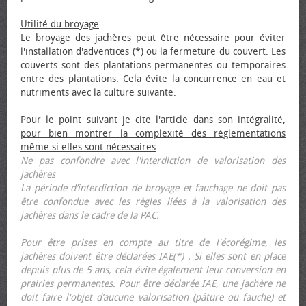
Utilité du broyage
:
Le broyage des jachères peut être nécessaire pour éviter
l'installation d'adventices (*) ou la fermeture du couvert. Les
couverts sont des plantations permanentes ou temporaires
entre des plantations. Cela évite la concurrence en eau et
nutriments avec la culture suivante.
Pour le point suivant je cite l'article dans son intégralité,
pour bien montrer la complexité des réglementations
même si elles sont nécessaires
.
Ne pas confondre avec l'interdiction de valorisation des
jachères
La période d’interdiction de broyage et fauchage ne doit pas
être confondue avec les règles liées à la valorisation des
jachères dans le cadre de la PAC.
Pour être prises en compte au titre de l'écorégime, les
jachères doivent être déclarées IAE(*) . Si elles sont en place
depuis plus de 5 ans, cela évite également leur conversion en
prairies permanentes. Pour être déclarée IAE, une jachère ne
doit faire l'objet d’aucune valorisation (pâture ou fauche) et