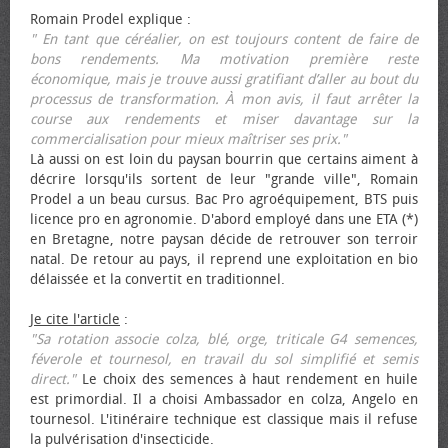
Romain Prodel explique :
" En tant que céréalier, on est toujours content de faire de
bons rendements. Ma motivation première reste
économique, mais je trouve aussi gratifiant d’aller au bout du
processus de transformation. À mon avis, il faut arrêter la
course aux rendements et miser davantage sur la
commercialisation pour mieux maîtriser ses prix."
Là aussi on est loin du paysan bourrin que certains aiment à
décrire lorsqu'ils sortent de leur "grande ville", Romain
Prodel a un beau cursus. Bac Pro agroéquipement, BTS puis
licence pro en agronomie. D'abord employé dans une ETA (*)
en Bretagne, notre paysan décide de retrouver son terroir
natal. De retour au pays, il reprend une exploitation en bio
délaissée et la convertit en traditionnel.
Je cite l'article
:
"Sa rotation associe colza, blé, orge, triticale G4 semences,
féverole et tournesol, en travail du sol simplifié et semis
direct."
Le choix des semences à haut rendement en huile
est primordial. Il a choisi Ambassador en colza, Angelo en
tournesol. L'itinéraire technique est classique mais il refuse
la pulvérisation d'insecticide.