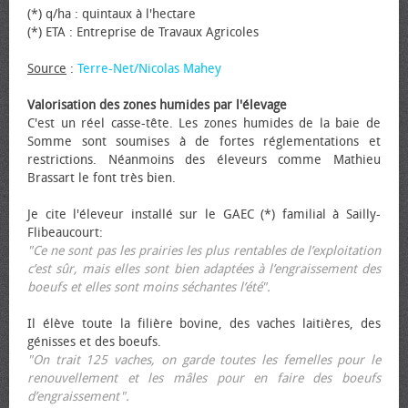
(*) q/ha : quintaux à l'hectare
(*) ETA : Entreprise de Travaux Agricoles
Source
:
Terre-Net/Nicolas Mahey
Valorisation des zones humides par l'élevage
C'est un réel casse-tête. Les zones humides de la baie de
Somme sont soumises à de fortes réglementations et
restrictions. Néanmoins des éleveurs comme Mathieu
Brassart le font très bien.
Je cite l'éleveur installé sur le GAEC (*) familial à Sailly-
Flibeaucourt:
"Ce ne sont pas les prairies les plus rentables de l’exploitation
c’est sûr, mais elles sont bien adaptées à l’engraissement des
bœufs et elles sont moins séchantes l’été".
Il élève toute la filière bovine, des vaches laitières, des
génisses et des bœufs.
"On trait 125 vaches, on garde toutes les femelles pour le
renouvellement et les mâles pour en faire des bœufs
d’engraissement".