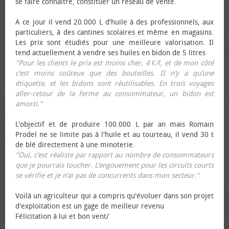
se faire connaître, constituer un réseau de vente.
A ce jour il vend 20.000 L d'huile à des professionnels, aux
particuliers, à des cantines scolaires et même en magasins.
Les prix sont étudiés pour une meilleure valorisation. Il
tend actuellement à vendre ses huiles en bidon de 5 litres
"Pour les clients le prix est moins cher, 4 €/l, et de mon côté
c’est moins coûteux que des bouteilles. II n’y a qu’une
étiquette, et les bidons sont réutilisables. En trois voyages
aller-retour de la ferme au consommateur, un bidon est
amorti."
L'objectif et de produire 100.000 L par an mais Romain
Prodel ne se limite pas à l'huile et au tourteau, il vend 30 t
de blé directement à une minoterie.
"Oui, c’est réaliste par rapport au nombre de consommateurs
que je pourrais toucher. L’engouement pour les circuits courts
se vérifie et je n’ai pas de concurrents dans mon secteur."
Voilà un agriculteur qui a compris qu'évoluer dans son projet
d'exploitation est un gage de meilleur revenu
Félicitation à lui et bon vent/