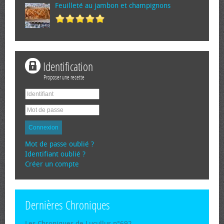
Feuilleté au jambon et champignons
Identification
Proposer une recette
Connexion
Mot de passe oublié ?
Identifiant oublié ?
Créer un compte
Dernières Chroniques
Les Chroniques de Lucullus n°692