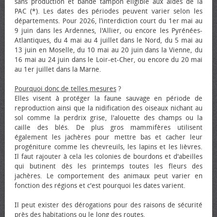
sans production et bande tampon éligible aux aides de la
PAC (*). Les dates des périodes peuvent varier selon les
départements. Pour 2026, l’interdiction court du 1er mai au
9 juin dans les Ardennes, l'Allier, ou encore les Pyrénées-
Atlantiques, du 4 mai au 4 juillet dans le Nord, du 5 mai au
13 juin en Moselle, du 10 mai au 20 juin dans la Vienne, du
16 mai au 24 juin dans le Loir-et-Cher, ou encore du 20 mai
au 1er juillet dans la Marne.
Pourquoi donc de telles mesures
?
Elles visent à protéger la faune sauvage en période de
reproduction ainsi que la nidification des oiseaux nichant au
sol comme la perdrix grise, l'alouette des champs ou la
caille des blés. De plus gros mammifères utilisent
également les jachères pour mettre bas et cacher leur
progéniture comme les chevreuils, les lapins et les lièvres.
Il faut rajouter à cela les colonies de bourdons et d'abeilles
qui butinent dès les printemps toutes les fleurs des
jachères. Le comportement des animaux peut varier en
fonction des régions et c'est pourquoi les dates varient.
Il peut exister des dérogations pour des raisons de sécurité
près des habitations ou le long des routes.