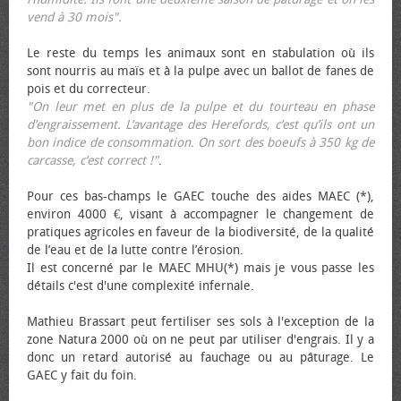
vend à 30 mois".
Le reste du temps les animaux sont en stabulation où ils
sont nourris au maïs et à la pulpe avec un ballot de fanes de
pois et du correcteur.
"On leur met en plus de la pulpe et du tourteau en phase
d’engraissement. L’avantage des Herefords, c’est qu’ils ont un
bon indice de consommation. On sort des bœufs à 350 kg de
carcasse, c’est correct !"
.
Pour ces bas-champs le GAEC touche des aides MAEC (*),
environ 4000 €, visant à accompagner le changement de
pratiques agricoles en faveur de la biodiversité, de la qualité
de l’eau et de la lutte contre l’érosion.
Il est concerné par le MAEC MHU(*) mais je vous passe les
détails c'est d'une complexité infernale.
Mathieu Brassart peut fertiliser ses sols à l'exception de la
zone Natura 2000 où on ne peut par utiliser d'engrais. Il y a
donc un retard autorisé au fauchage ou au pâturage. Le
GAEC y fait du foin.