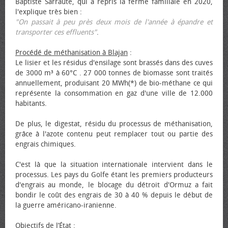
Baptiste Sarraute, qui a repris la ferme familiale en 2020,
l'explique très bien :
"On passait à peu près deux mois de l'année à épandre et
transporter ces effluents"
.
Procédé de méthanisation à Blajan
:
Le lisier et les résidus d'ensilage sont brassés dans des cuves
de 3000 m³ à 60°C . 27 000 tonnes de biomasse sont traités
annuellement, produisant 20 MWh(*) de bio-méthane ce qui
représente la consommation en gaz d'une ville de 12.000
habitants.
De plus, le digestat, résidu du processus de méthanisation,
grâce à l'azote contenu peut remplacer tout ou partie des
engrais chimiques.
C'est là que la situation internationale intervient dans le
processus. Les pays du Golfe étant les premiers producteurs
d'engrais au monde, le blocage du détroit d'Ormuz a fait
bondir le coût des engrais de 30 à 40 % depuis le début de
la guerre américano-iranienne.
Objectifs de l’État
: