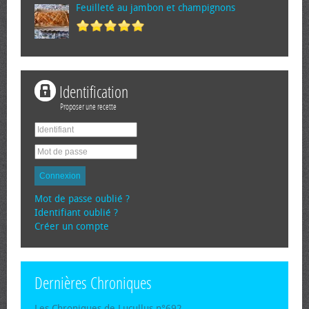
Feuilleté au jambon et champignons
Identification
Proposer une recette
Connexion
Mot de passe oublié ?
Identifiant oublié ?
Créer un compte
Dernières Chroniques
Les Chroniques de Lucullus n°692