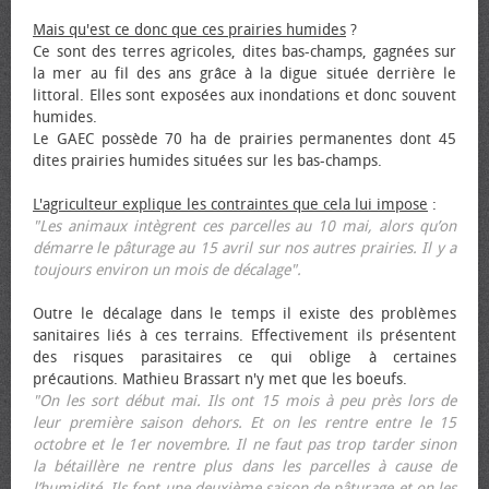
Mais qu'est ce donc que ces prairies humides
?
Ce sont des terres agricoles, dites bas-champs, gagnées sur
la mer au fil des ans grâce à la digue située derrière le
littoral. Elles sont exposées aux inondations et donc souvent
humides.
Le GAEC possède 70 ha de prairies permanentes dont 45
dites prairies humides situées sur les bas-champs.
L'agriculteur explique les contraintes que cela lui impose
:
"Les animaux intègrent ces parcelles au 10 mai, alors qu’on
démarre le pâturage au 15 avril sur nos autres prairies. Il y a
toujours environ un mois de décalage".
Outre le décalage dans le temps il existe des problèmes
sanitaires liés à ces terrains. Effectivement ils présentent
des risques parasitaires ce qui oblige à certaines
précautions. Mathieu Brassart n'y met que les bœufs.
"On les sort début mai. Ils ont 15 mois à peu près lors de
leur première saison dehors. Et on les rentre entre le 15
octobre et le 1er novembre. Il ne faut pas trop tarder sinon
la bétaillère ne rentre plus dans les parcelles à cause de
l’humidité. Ils font une deuxième saison de pâturage et on les