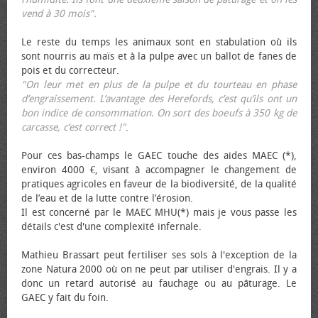
vend à 30 mois".
Le reste du temps les animaux sont en stabulation où ils
sont nourris au maïs et à la pulpe avec un ballot de fanes de
pois et du correcteur.
"On leur met en plus de la pulpe et du tourteau en phase
d’engraissement. L’avantage des Herefords, c’est qu’ils ont un
bon indice de consommation. On sort des bœufs à 350 kg de
carcasse, c’est correct !"
.
Pour ces bas-champs le GAEC touche des aides MAEC (*),
environ 4000 €, visant à accompagner le changement de
pratiques agricoles en faveur de la biodiversité, de la qualité
de l’eau et de la lutte contre l’érosion.
Il est concerné par le MAEC MHU(*) mais je vous passe les
détails c'est d'une complexité infernale.
Mathieu Brassart peut fertiliser ses sols à l'exception de la
zone Natura 2000 où on ne peut par utiliser d'engrais. Il y a
donc un retard autorisé au fauchage ou au pâturage. Le
GAEC y fait du foin.