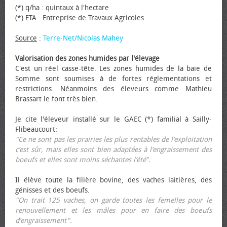
(*) q/ha : quintaux à l'hectare
(*) ETA : Entreprise de Travaux Agricoles
Source
:
Terre-Net/Nicolas Mahey
Valorisation des zones humides par l'élevage
C'est un réel casse-tête. Les zones humides de la baie de
Somme sont soumises à de fortes réglementations et
restrictions. Néanmoins des éleveurs comme Mathieu
Brassart le font très bien.
Je cite l'éleveur installé sur le GAEC (*) familial à Sailly-
Flibeaucourt:
"Ce ne sont pas les prairies les plus rentables de l’exploitation
c’est sûr, mais elles sont bien adaptées à l’engraissement des
bœufs et elles sont moins séchantes l’été".
Il élève toute la filière bovine, des vaches laitières, des
génisses et des bœufs.
"On trait 125 vaches, on garde toutes les femelles pour le
renouvellement et les mâles pour en faire des bœufs
d’engraissement".