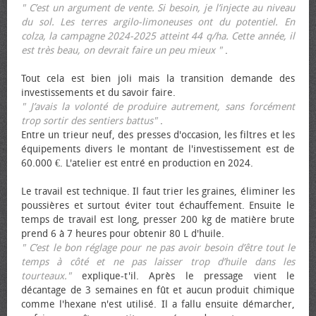
" C’est un argument de vente. Si besoin, je l’injecte au niveau
du sol. Les terres argilo-limoneuses ont du potentiel. En
colza, la campagne 2024-2025 atteint 44 q/ha. Cette année, il
est très beau, on devrait faire un peu mieux "
.
Tout cela est bien joli mais la transition demande des
investissements et du savoir faire.
" J’avais la volonté de produire autrement, sans forcément
trop sortir des sentiers battus"
.
Entre un trieur neuf, des presses d'occasion, les filtres et les
équipements divers le montant de l'investissement est de
60.000 €. L'atelier est entré en production en 2024.
Le travail est technique. Il faut trier les graines, éliminer les
poussières et surtout éviter tout échauffement. Ensuite le
temps de travail est long, presser 200 kg de matière brute
prend 6 à 7 heures pour obtenir 80 L d'huile.
" C’est le bon réglage pour ne pas avoir besoin d’être tout le
temps à côté et ne pas laisser trop d’huile dans les
tourteaux."
explique-t'il. Après le pressage vient le
décantage de 3 semaines en fût et aucun produit chimique
comme l'hexane n'est utilisé. Il a fallu ensuite démarcher,