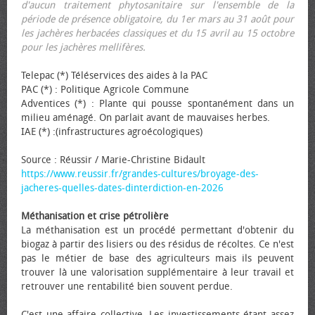
d'aucun traitement phytosanitaire sur l'ensemble de la
période de présence obligatoire, du 1er mars au 31 août pour
les jachères herbacées classiques et du 15 avril au 15 octobre
pour les jachères mellifères.
Telepac (*) Téléservices des aides à la PAC
PAC (*) : Politique Agricole Commune
Adventices (*) : Plante qui pousse spontanément dans un
milieu aménagé. On parlait avant de mauvaises herbes.
IAE (*) :(infrastructures agroécologiques)
Source : Réussir / Marie-Christine Bidault
https://www.reussir.fr/grandes-cultures/broyage-des-
jacheres-quelles-dates-dinterdiction-en-2026
Méthanisation et crise pétrolière
La méthanisation est un procédé permettant d'obtenir du
biogaz à partir des lisiers ou des résidus de récoltes. Ce n'est
pas le métier de base des agriculteurs mais ils peuvent
trouver là une valorisation supplémentaire à leur travail et
retrouver une rentabilité bien souvent perdue.
C'est une affaire collective. Les investissements étant assez