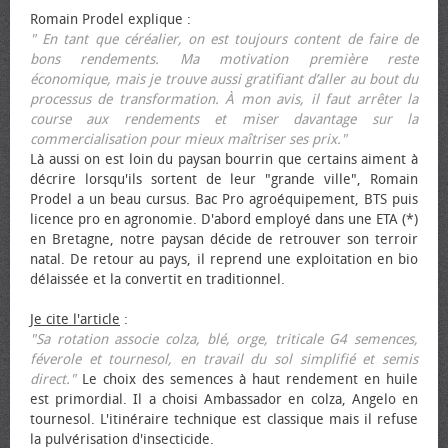
Romain Prodel explique :
" En tant que céréalier, on est toujours content de faire de
bons rendements. Ma motivation première reste
économique, mais je trouve aussi gratifiant d’aller au bout du
processus de transformation. À mon avis, il faut arrêter la
course aux rendements et miser davantage sur la
commercialisation pour mieux maîtriser ses prix."
Là aussi on est loin du paysan bourrin que certains aiment à
décrire lorsqu'ils sortent de leur "grande ville", Romain
Prodel a un beau cursus. Bac Pro agroéquipement, BTS puis
licence pro en agronomie. D'abord employé dans une ETA (*)
en Bretagne, notre paysan décide de retrouver son terroir
natal. De retour au pays, il reprend une exploitation en bio
délaissée et la convertit en traditionnel.
Je cite l'article
:
"Sa rotation associe colza, blé, orge, triticale G4 semences,
féverole et tournesol, en travail du sol simplifié et semis
direct."
Le choix des semences à haut rendement en huile
est primordial. Il a choisi Ambassador en colza, Angelo en
tournesol. L'itinéraire technique est classique mais il refuse
la pulvérisation d'insecticide.