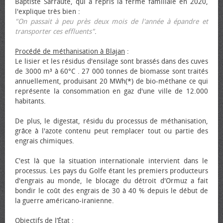
Baptiste Sarraute, qui a repris la ferme familiale en 2020,
l'explique très bien :
"On passait à peu près deux mois de l'année à épandre et
transporter ces effluents"
.
Procédé de méthanisation à Blajan
:
Le lisier et les résidus d'ensilage sont brassés dans des cuves
de 3000 m³ à 60°C . 27 000 tonnes de biomasse sont traités
annuellement, produisant 20 MWh(*) de bio-méthane ce qui
représente la consommation en gaz d'une ville de 12.000
habitants.
De plus, le digestat, résidu du processus de méthanisation,
grâce à l'azote contenu peut remplacer tout ou partie des
engrais chimiques.
C'est là que la situation internationale intervient dans le
processus. Les pays du Golfe étant les premiers producteurs
d'engrais au monde, le blocage du détroit d'Ormuz a fait
bondir le coût des engrais de 30 à 40 % depuis le début de
la guerre américano-iranienne.
Objectifs de l’État
: