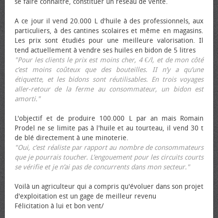
se faire connaître, constituer un réseau de vente.
A ce jour il vend 20.000 L d'huile à des professionnels, aux
particuliers, à des cantines scolaires et même en magasins.
Les prix sont étudiés pour une meilleure valorisation. Il
tend actuellement à vendre ses huiles en bidon de 5 litres
"Pour les clients le prix est moins cher, 4 €/l, et de mon côté
c’est moins coûteux que des bouteilles. II n’y a qu’une
étiquette, et les bidons sont réutilisables. En trois voyages
aller-retour de la ferme au consommateur, un bidon est
amorti."
L'objectif et de produire 100.000 L par an mais Romain
Prodel ne se limite pas à l'huile et au tourteau, il vend 30 t
de blé directement à une minoterie.
"Oui, c’est réaliste par rapport au nombre de consommateurs
que je pourrais toucher. L’engouement pour les circuits courts
se vérifie et je n’ai pas de concurrents dans mon secteur."
Voilà un agriculteur qui a compris qu'évoluer dans son projet
d'exploitation est un gage de meilleur revenu
Félicitation à lui et bon vent/