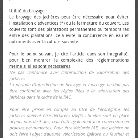
Utilité du broyage
:
Le broyage des jachères peut être nécessaire pour éviter
l'installation d'adventices (*) ou la fermeture du couvert. Les
couverts sont des plantations permanentes ou temporaires
entre des plantations. Cela évite la concurrence en eau et
nutriments avec la culture suivante.
Pour le point suivant je cite l'article dans son intégralité,
pour bien montrer la complexité des réglementations
même si elles sont nécessaires
.
Ne pas confondre avec l'interdiction de valorisation des
jachères
La période d’interdiction de broyage et fauchage ne doit pas
être confondue avec les règles liées à la valorisation des
jachères dans le cadre de la PAC.
Pour être prises en compte au titre de l'écorégime, les
jachères doivent être déclarées IAE(*) . Si elles sont en place
depuis plus de 5 ans, cela évite également leur conversion en
prairies permanentes. Pour être déclarée IAE, une jachère ne
doit faire l'objet d’aucune valorisation (pâture ou fauche) et