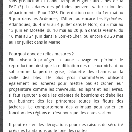
sans production et bande tampon éligible aux aides de la
PAC (*). Les dates des périodes peuvent varier selon les
départements. Pour 2026, l’interdiction court du 1er mai au
9 juin dans les Ardennes, l'Allier, ou encore les Pyrénées-
Atlantiques, du 4 mai au 4 juillet dans le Nord, du 5 mai au
13 juin en Moselle, du 10 mai au 20 juin dans la Vienne, du
16 mai au 24 juin dans le Loir-et-Cher, ou encore du 20 mai
au 1er juillet dans la Marne.
Pourquoi donc de telles mesures
?
Elles visent à protéger la faune sauvage en période de
reproduction ainsi que la nidification des oiseaux nichant au
sol comme la perdrix grise, l'alouette des champs ou la
caille des blés. De plus gros mammifères utilisent
également les jachères pour mettre bas et cacher leur
progéniture comme les chevreuils, les lapins et les lièvres.
Il faut rajouter à cela les colonies de bourdons et d'abeilles
qui butinent dès les printemps toutes les fleurs des
jachères. Le comportement des animaux peut varier en
fonction des régions et c'est pourquoi les dates varient.
Il peut exister des dérogations pour des raisons de sécurité
près des habitations ou le long des routes.