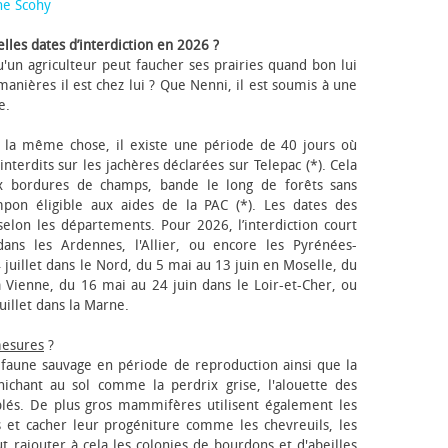
ne Scohy
lles dates d’interdiction en 2026 ?
'un agriculteur peut faucher ses prairies quand bon lui
anières il est chez lui ? Que Nenni, il est soumis à une
e.
 la même chose, il existe une période de 40 jours où
nterdits sur les jachères déclarées sur Telepac (*). Cela
x bordures de champs, bande le long de forêts sans
pon éligible aux aides de la PAC (*). Les dates des
elon les départements. Pour 2026, l’interdiction court
ns les Ardennes, l'Allier, ou encore les Pyrénées-
 juillet dans le Nord, du 5 mai au 13 juin en Moselle, du
 Vienne, du 16 mai au 24 juin dans le Loir-et-Cher, ou
uillet dans la Marne.
mesures
?
a faune sauvage en période de reproduction ainsi que la
 nichant au sol comme la perdrix grise, l'alouette des
blés. De plus gros mammifères utilisent également les
 et cacher leur progéniture comme les chevreuils, les
faut rajouter à cela les colonies de bourdons et d'abeilles