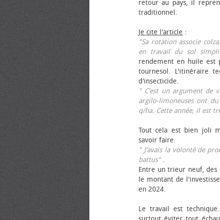
retour au pays, il repren
traditionnel.
Je cite l'article
:
"Sa rotation associe colza
en travail du sol simpli
rendement en huile est p
tournesol. L'itinéraire t
d'insecticide.
" C’est un argument de ven
argilo-limoneuses ont du
q/ha. Cette année, il est t
Tout cela est bien joli 
savoir faire.
" J’avais la volonté de pr
battus"
.
Entre un trieur neuf, des 
le montant de l'investiss
en 2024.
Le travail est technique.
surtout éviter tout échau