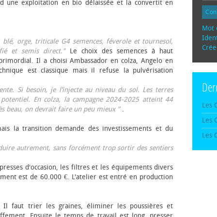
d une exploitation en bio délaissée et la convertit en
Con
Mot 
Ident
, blé, orge, triticale G4 semences, féverole et tournesol,
Crée
fié et semis direct."
Le choix des semences à haut
rimordial. Il a choisi Ambassador en colza, Angelo en
echnique est classique mais il refuse la pulvérisation
Der
te. Si besoin, je l’injecte au niveau du sol. Les terres
 potentiel. En colza, la campagne 2024-2025 atteint 44
Les 
rès beau, on devrait faire un peu mieux "
.
Les 
mais la transition demande des investissements et du
Les 
oduire autrement, sans forcément trop sortir des sentiers
presses d'occasion, les filtres et les équipements divers
ement est de 60.000 €. L'atelier est entré en production
 Il faut trier les graines, éliminer les poussières et
ffement. Ensuite le temps de travail est long, presser