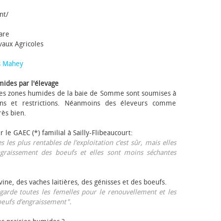
nt/
tare
avaux Agricoles
s Mahey
mides par l'élevage
 Les zones humides de la baie de Somme sont soumises à
ons et restrictions. Néanmoins des éleveurs comme
rès bien.
ur le GAEC (*) familial à Sailly-Flibeaucourt:
s les plus rentables de l’exploitation c’est sûr, mais elles
ngraissement des bœufs et elles sont moins séchantes
ovine, des vaches laitières, des génisses et des bœufs.
garde toutes les femelles pour le renouvellement et les
œufs d’engraissement".