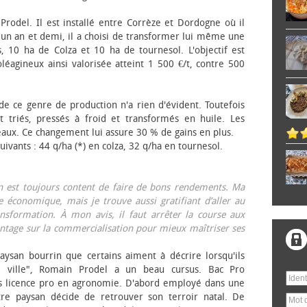
 Prodel. Il est installé entre Corrèze et Dordogne où il
, un an et demi, il a choisi de transformer lui même une
, 10 ha de Colza et 10 ha de tournesol. L'objectif est
éagineux ainsi valorisée atteint 1 500 €/t, contre 500
 de ce genre de production n'a rien d'évident. Toutefois
 triés, pressés à froid et transformés en huile. Les
eaux. Ce changement lui assure 30 % de gains en plus.
ivants : 44 q/ha (*) en colza, 32 q/ha en tournesol.
on est toujours content de faire de bons rendements. Ma
 économique, mais je trouve aussi gratifiant d’aller au
nsformation. À mon avis, il faut arrêter la course aux
tage sur la commercialisation pour mieux maîtriser ses
aysan bourrin que certains aiment à décrire lorsqu'ils
e ville", Romain Prodel a un beau cursus. Bac Pro
s licence pro en agronomie. D'abord employé dans une
tre paysan décide de retrouver son terroir natal. De