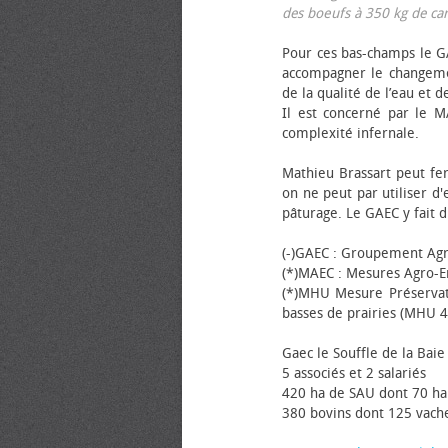
des bœufs à 350 kg de carca
Pour ces bas-champs le GA
accompagner le changemen
de la qualité de l’eau et de
Il est concerné par le M
complexité infernale.
Mathieu Brassart peut fer
on ne peut par utiliser d'
pâturage. Le GAEC y fait d
(-)GAEC : Groupement Agr
(*)MAEC : Mesures Agro-E
(*)MHU Mesure Préservat
basses de prairies (MHU 4
Gaec le Souffle de la Baie 
5 associés et 2 salariés
420 ha de SAU dont 70 ha
380 bovins dont 125 vache