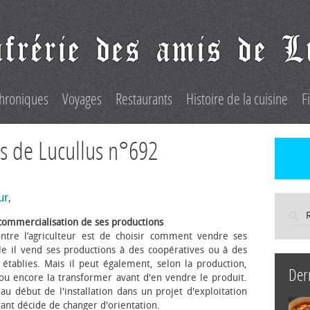
hroniques
Voyages
Restaurants
Histoire de la cuisine
F
s de Lucullus n°692
ur,
commercialisation de ses productions
ntre l’agriculteur est de choisir comment vendre ses
le il vend ses productions à des coopératives ou à des
s établies. Mais il peut également, selon la production,
Der
 ou encore la transformer avant d'en vendre le produit.
au début de l'installation dans un projet d'exploitation
itant décide de changer d'orientation.