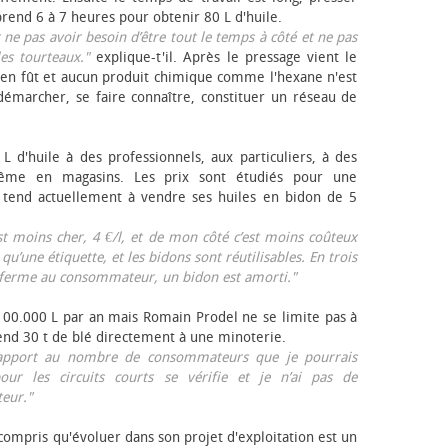
rend 6 à 7 heures pour obtenir 80 L d'huile.
r ne pas avoir besoin d’être tout le temps à côté et ne pas
les tourteaux."
explique-t'il. Après le pressage vient le
en fût et aucun produit chimique comme l'hexane n'est
e démarcher, se faire connaître, constituer un réseau de
L d'huile à des professionnels, aux particuliers, à des
même en magasins. Les prix sont étudiés pour une
Il tend actuellement à vendre ses huiles en bidon de 5
est moins cher, 4 €/l, et de mon côté c’est moins coûteux
 qu’une étiquette, et les bidons sont réutilisables. En trois
a ferme au consommateur, un bidon est amorti."
 100.000 L par an mais Romain Prodel ne se limite pas à
 vend 30 t de blé directement à une minoterie.
r rapport au nombre de consommateurs que je pourrais
our les circuits courts se vérifie et je n’ai pas de
eur."
 compris qu'évoluer dans son projet d'exploitation est un