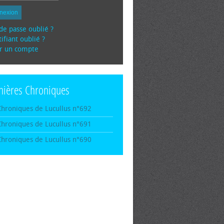
nexion
de passe oublié ?
ifiant oublié ?
r un compte
nières Chroniques
Chroniques de Lucullus n°692
Chroniques de Lucullus n°691
Chroniques de Lucullus n°690