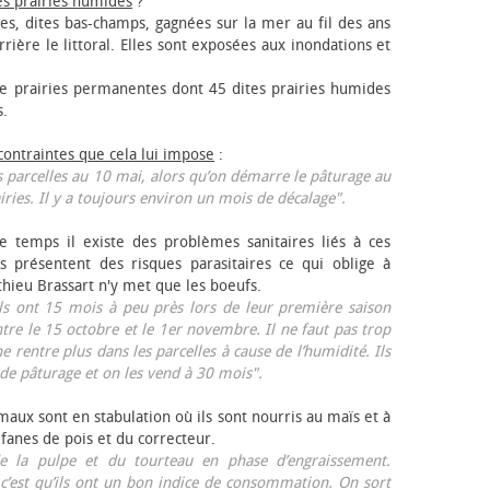
es prairies humides
?
les, dites bas-champs, gagnées sur la mer au fil des ans
rrière le littoral. Elles sont exposées aux inondations et
 prairies permanentes dont 45 dites prairies humides
s.
 contraintes que cela lui impose
:
 parcelles au 10 mai, alors qu’on démarre le pâturage au
iries. Il y a toujours environ un mois de décalage".
e temps il existe des problèmes sanitaires liés à ces
ls présentent des risques parasitaires ce qui oblige à
thieu Brassart n'y met que les bœufs.
ls ont 15 mois à peu près lors de leur première saison
ntre le 15 octobre et le 1er novembre. Il ne faut pas trop
ne rentre plus dans les parcelles à cause de l’humidité. Ils
de pâturage et on les vend à 30 mois".
aux sont en stabulation où ils sont nourris au maïs et à
 fanes de pois et du correcteur.
 la pulpe et du tourteau en phase d’engraissement.
 c’est qu’ils ont un bon indice de consommation. On sort