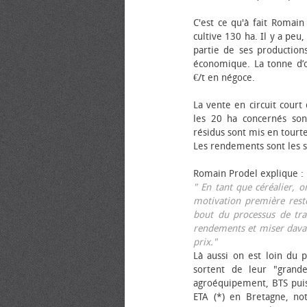
C'est ce qu'à fait Romain
cultive 130 ha. Il y a peu
partie de ses productions
économique. La tonne d’ol
€/t en négoce.
La vente en circuit court
les 20 ha concernés sont
résidus sont mis en tourt
Les rendements sont les su
Romain Prodel explique :
" En tant que céréalier, 
motivation première reste
bout du processus de tra
rendements et miser davan
prix."
Là aussi on est loin du p
sortent de leur "grand
agroéquipement, BTS pui
ETA (*) en Bretagne, no