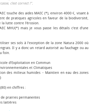
sse, c’est correct !"
.
EC touche des aides MAEC (*), environ 4000 €, visant à
t de pratiques agricoles en faveur de la biodiversité,
 la lutte contre l’érosion.
AEC MHU(*) mais je vous passe les détails c'est d'une
tiliser ses sols à l'exception de la zone Natura 2000 où
engrais. Il y a donc un retard autorisé au fauchage ou au
u foin.
icole d'Exploitation en Commun
nvironnementales et Climatiques
ion des milieux humides − Maintien en eau des zones
)
(80) en chiffres :
 de prairies permanentes
s laitières