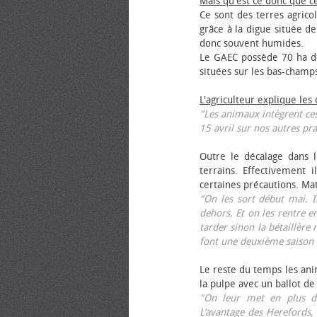
Mais qu'est ce donc que c
Ce sont des terres agrico
grâce à la digue située de
donc souvent humides.
Le GAEC possède 70 ha de
situées sur les bas-champ
L'agriculteur explique les
"Les animaux intègrent ces
15 avril sur nos autres pra
Outre le décalage dans l
terrains. Effectivement i
certaines précautions. Ma
"On les sort début mai. I
dehors. Et on les rentre e
tarder sinon la bétaillère 
font une deuxième saison 
Le reste du temps les anim
la pulpe avec un ballot de
"On leur met en plus de
L’avantage des Herefords,