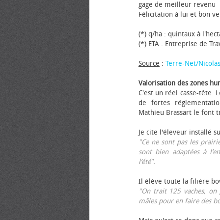
gage de meilleur revenu
Félicitation à lui et bon ve
(*) q/ha : quintaux à l'hec
(*) ETA : Entreprise de Tr
Source
:
Terre-Net/Nicola
Valorisation des zones hu
C'est un réel casse-tête.
de fortes réglementati
Mathieu Brassart le font t
Je cite l'éleveur installé s
"Ce ne sont pas les prairie
sont bien adaptées à l’e
l’été".
Il élève toute la filière b
"On trait 125 vaches, on 
mâles pour en faire des b