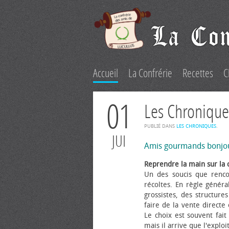
Accueil
La Confrérie
Recettes
C
01
Les Chronique
PUBLIÉ DANS
LES CHRONIQUES
.
JUI
Amis gourmands bonjo
Reprendre la main sur la 
Un des soucis que renco
récoltes. En règle généra
grossistes, des structure
faire de la vente directe
Le choix est souvent fait 
mais il arrive que l'explo