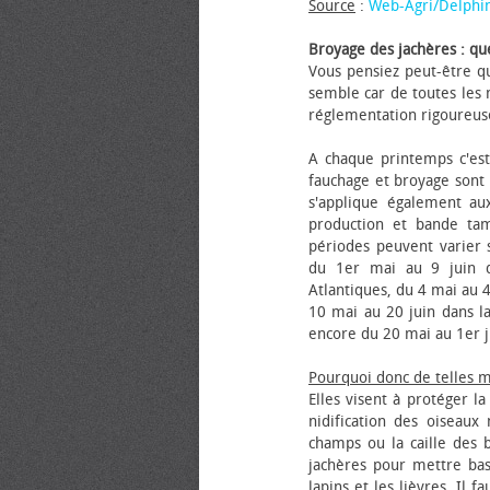
Source
:
Web-Agri/Delphi
Broyage des jachères : que
Vous pensiez peut-être qu
semble car de toutes les m
réglementation rigoureus
A chaque printemps c'est
fauchage et broyage sont i
s'applique également au
production et bande tam
périodes peuvent varier s
du 1er mai au 9 juin da
Atlantiques, du 4 mai au 4
10 mai au 20 juin dans la
encore du 20 mai au 1er j
Pourquoi donc de telles 
Elles visent à protéger l
nidification des oiseaux
champs ou la caille des 
jachères pour mettre bas
lapins et les lièvres. Il 