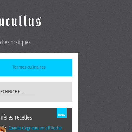
iches pratiques
Termes culinaires
nières recettes
Épaule d’agneau en effiloché