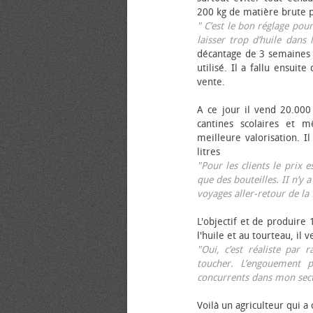
200 kg de matière brute p
" C’est le bon réglage pou
laisser trop d’huile dans 
décantage de 3 semaines 
utilisé. Il a fallu ensuit
vente.
A ce jour il vend 20.000 
cantines scolaires et 
meilleure valorisation. 
litres
"Pour les clients le prix 
que des bouteilles. II n’y a
voyages aller-retour de l
L'objectif et de produire
l'huile et au tourteau, il
"Oui, c’est réaliste pa
toucher. L’engouement p
concurrents dans mon sect
Voilà un agriculteur qui a