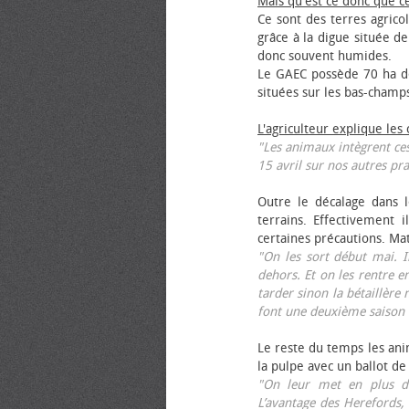
Mais qu'est ce donc que c
Ce sont des terres agrico
grâce à la digue située de
donc souvent humides.
Le GAEC possède 70 ha de
situées sur les bas-champ
L'agriculteur explique les
"Les animaux intègrent ces
15 avril sur nos autres pra
Outre le décalage dans l
terrains. Effectivement i
certaines précautions. Ma
"On les sort début mai. I
dehors. Et on les rentre e
tarder sinon la bétaillère 
font une deuxième saison 
Le reste du temps les anim
la pulpe avec un ballot de
"On leur met en plus de
L’avantage des Herefords,