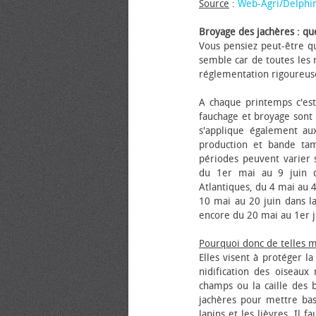
Source
:
Web-Agri/Delphi
Broyage des jachères : que
Vous pensiez peut-être qu
semble car de toutes les m
réglementation rigoureus
A chaque printemps c'est
fauchage et broyage sont i
s'applique également au
production et bande tam
périodes peuvent varier s
du 1er mai au 9 juin da
Atlantiques, du 4 mai au 4
10 mai au 20 juin dans la
encore du 20 mai au 1er j
Pourquoi donc de telles 
Elles visent à protéger l
nidification des oiseaux
champs ou la caille des 
jachères pour mettre bas
lapins et les lièvres. Il 