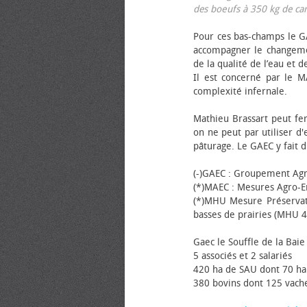
des bœufs à 350 kg de carca
Pour ces bas-champs le GA
accompagner le changemen
de la qualité de l’eau et de
Il est concerné par le M
complexité infernale.
Mathieu Brassart peut fer
on ne peut par utiliser d'
pâturage. Le GAEC y fait d
(-)GAEC : Groupement Agr
(*)MAEC : Mesures Agro-E
(*)MHU Mesure Préservat
basses de prairies (MHU 4
Gaec le Souffle de la Baie 
5 associés et 2 salariés
420 ha de SAU dont 70 ha
380 bovins dont 125 vache