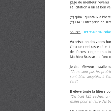
gage de meilleur revenu
Félicitation à lui et bon ve
(*) q/ha : quintaux à l'hec
(*) ETA : Entreprise de Tr
Source
:
Terre-Net/Nicola
Valorisation des zones hu
C'est un réel casse-tête.
de fortes réglementati
Mathieu Brassart le font t
Je cite l'éleveur installé s
"Ce ne sont pas les prairie
sont bien adaptées à l’e
l’été".
Il élève toute la filière b
"On trait 125 vaches, on 
mâles pour en faire des b