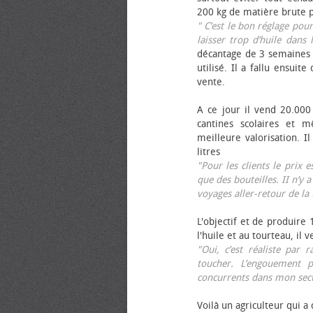
200 kg de matière brute p
" C’est le bon réglage pou
laisser trop d’huile dans 
décantage de 3 semaines 
utilisé. Il a fallu ensuit
vente.
A ce jour il vend 20.000 
cantines scolaires et 
meilleure valorisation. 
litres
"Pour les clients le prix 
que des bouteilles. II n’y a
voyages aller-retour de l
L'objectif et de produire
l'huile et au tourteau, il
"Oui, c’est réaliste pa
toucher. L’engouement p
concurrents dans mon sect
Voilà un agriculteur qui a