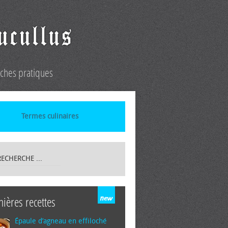
iches pratiques
Termes culinaires
nières recettes
Épaule d’agneau en effiloché