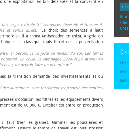
d une exploitation en bio délaissée et la convertit en
Con
Mot 
Ident
, blé, orge, triticale G4 semences, féverole et tournesol,
Crée
fié et semis direct."
Le choix des semences à haut
rimordial. Il a choisi Ambassador en colza, Angelo en
echnique est classique mais il refuse la pulvérisation
Der
te. Si besoin, je l’injecte au niveau du sol. Les terres
 potentiel. En colza, la campagne 2024-2025 atteint 44
Les 
rès beau, on devrait faire un peu mieux "
.
Les 
mais la transition demande des investissements et du
Les 
oduire autrement, sans forcément trop sortir des sentiers
presses d'occasion, les filtres et les équipements divers
ement est de 60.000 €. L'atelier est entré en production
 Il faut trier les graines, éliminer les poussières et
ffement. Ensuite le temps de travail est long, presser