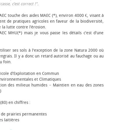
sse, c’est correct !"
.
EC touche des aides MAEC (*), environ 4000 €, visant à
t de pratiques agricoles en faveur de la biodiversité,
 la lutte contre l’érosion.
AEC MHU(*) mais je vous passe les détails c'est d'une
tiliser ses sols à l'exception de la zone Natura 2000 où
engrais. Il y a donc un retard autorisé au fauchage ou au
u foin.
icole d'Exploitation en Commun
nvironnementales et Climatiques
ion des milieux humides − Maintien en eau des zones
)
(80) en chiffres :
 de prairies permanentes
s laitières