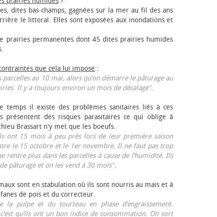
es prairies humides
?
les, dites bas-champs, gagnées sur la mer au fil des ans
rrière le littoral. Elles sont exposées aux inondations et
 prairies permanentes dont 45 dites prairies humides
s.
 contraintes que cela lui impose
:
 parcelles au 10 mai, alors qu’on démarre le pâturage au
iries. Il y a toujours environ un mois de décalage".
e temps il existe des problèmes sanitaires liés à ces
ls présentent des risques parasitaires ce qui oblige à
thieu Brassart n'y met que les bœufs.
ls ont 15 mois à peu près lors de leur première saison
ntre le 15 octobre et le 1er novembre. Il ne faut pas trop
ne rentre plus dans les parcelles à cause de l’humidité. Ils
de pâturage et on les vend à 30 mois".
aux sont en stabulation où ils sont nourris au maïs et à
 fanes de pois et du correcteur.
 la pulpe et du tourteau en phase d’engraissement.
 c’est qu’ils ont un bon indice de consommation. On sort