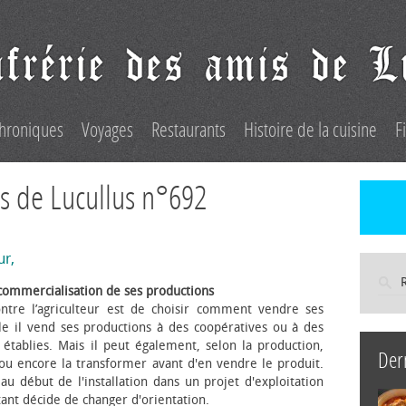
hroniques
Voyages
Restaurants
Histoire de la cuisine
F
s de Lucullus n°692
ur,
commercialisation de ses productions
ntre l’agriculteur est de choisir comment vendre ses
le il vend ses productions à des coopératives ou à des
s établies. Mais il peut également, selon la production,
Der
 ou encore la transformer avant d'en vendre le produit.
au début de l'installation dans un projet d'exploitation
itant décide de changer d'orientation.