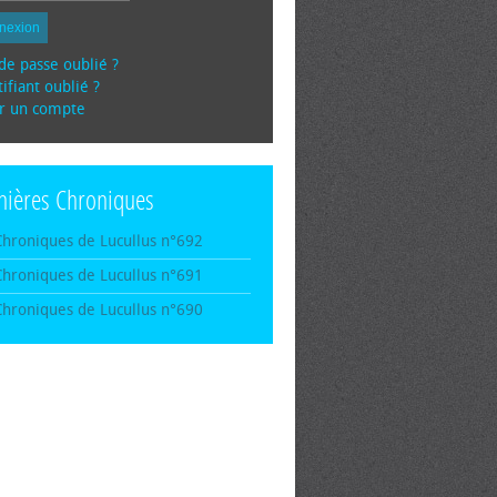
nexion
de passe oublié ?
ifiant oublié ?
r un compte
nières Chroniques
Chroniques de Lucullus n°692
Chroniques de Lucullus n°691
Chroniques de Lucullus n°690