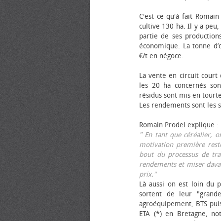
C'est ce qu'à fait Romain
cultive 130 ha. Il y a peu
partie de ses productions
économique. La tonne d’ol
€/t en négoce.
La vente en circuit court
les 20 ha concernés sont
résidus sont mis en tourt
Les rendements sont les su
Romain Prodel explique :
" En tant que céréalier, 
motivation première reste
bout du processus de tra
rendements et miser davan
prix."
Là aussi on est loin du p
sortent de leur "grand
agroéquipement, BTS pui
ETA (*) en Bretagne, no