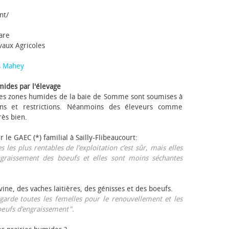
nt/
tare
avaux Agricoles
s Mahey
mides par l'élevage
 Les zones humides de la baie de Somme sont soumises à
ons et restrictions. Néanmoins des éleveurs comme
rès bien.
ur le GAEC (*) familial à Sailly-Flibeaucourt:
s les plus rentables de l’exploitation c’est sûr, mais elles
ngraissement des bœufs et elles sont moins séchantes
ovine, des vaches laitières, des génisses et des bœufs.
garde toutes les femelles pour le renouvellement et les
œufs d’engraissement".