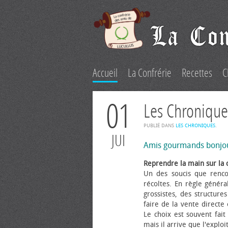
Accueil
La Confrérie
Recettes
C
01
Les Chronique
PUBLIÉ DANS
LES CHRONIQUES
.
JUI
Amis gourmands bonjo
Reprendre la main sur la 
Un des soucis que renco
récoltes. En règle généra
grossistes, des structure
faire de la vente directe
Le choix est souvent fait 
mais il arrive que l'explo