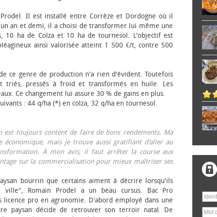
 Prodel. Il est installé entre Corrèze et Dordogne où il
, un an et demi, il a choisi de transformer lui même une
, 10 ha de Colza et 10 ha de tournesol. L'objectif est
éagineux ainsi valorisée atteint 1 500 €/t, contre 500
 de ce genre de production n'a rien d'évident. Toutefois
 triés, pressés à froid et transformés en huile. Les
eaux. Ce changement lui assure 30 % de gains en plus.
ivants : 44 q/ha (*) en colza, 32 q/ha en tournesol.
on est toujours content de faire de bons rendements. Ma
 économique, mais je trouve aussi gratifiant d’aller au
nsformation. À mon avis, il faut arrêter la course aux
tage sur la commercialisation pour mieux maîtriser ses
aysan bourrin que certains aiment à décrire lorsqu'ils
e ville", Romain Prodel a un beau cursus. Bac Pro
s licence pro en agronomie. D'abord employé dans une
tre paysan décide de retrouver son terroir natal. De