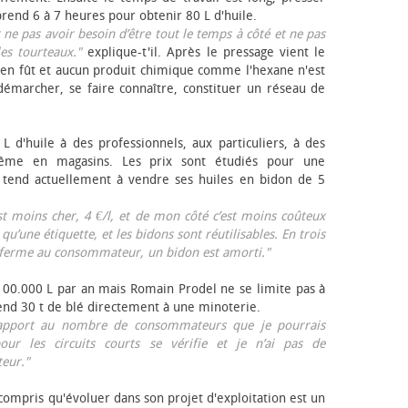
rend 6 à 7 heures pour obtenir 80 L d'huile.
r ne pas avoir besoin d’être tout le temps à côté et ne pas
les tourteaux."
explique-t'il. Après le pressage vient le
en fût et aucun produit chimique comme l'hexane n'est
e démarcher, se faire connaître, constituer un réseau de
L d'huile à des professionnels, aux particuliers, à des
même en magasins. Les prix sont étudiés pour une
Il tend actuellement à vendre ses huiles en bidon de 5
est moins cher, 4 €/l, et de mon côté c’est moins coûteux
 qu’une étiquette, et les bidons sont réutilisables. En trois
a ferme au consommateur, un bidon est amorti."
 100.000 L par an mais Romain Prodel ne se limite pas à
 vend 30 t de blé directement à une minoterie.
r rapport au nombre de consommateurs que je pourrais
our les circuits courts se vérifie et je n’ai pas de
eur."
 compris qu'évoluer dans son projet d'exploitation est un