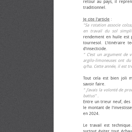
retour au pays, il repren
traditionnel.
Je cite l'article
:
"Sa rotation associe colza
en travail du sol simpli
rendement en huile est p
tournesol. L'itinéraire t
d'insecticide.
" C’est un argument de ven
argilo-limoneuses ont du
q/ha. Cette année, il est t
Tout cela est bien joli 
savoir faire.
" J’avais la volonté de pr
battus"
.
Entre un trieur neuf, des 
le montant de l'investiss
en 2024.
Le travail est technique.
surtout éviter tout échau