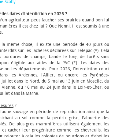
ne Scohy
lles dates d’interdiction en 2026 ?
'un agriculteur peut faucher ses prairies quand bon lui
anières il est chez lui ? Que Nenni, il est soumis à une
e.
 la même chose, il existe une période de 40 jours où
nterdits sur les jachères déclarées sur Telepac (*). Cela
x bordures de champs, bande le long de forêts sans
pon éligible aux aides de la PAC (*). Les dates des
elon les départements. Pour 2026, l’interdiction court
ns les Ardennes, l'Allier, ou encore les Pyrénées-
 juillet dans le Nord, du 5 mai au 13 juin en Moselle, du
 Vienne, du 16 mai au 24 juin dans le Loir-et-Cher, ou
uillet dans la Marne.
mesures
?
a faune sauvage en période de reproduction ainsi que la
 nichant au sol comme la perdrix grise, l'alouette des
blés. De plus gros mammifères utilisent également les
 et cacher leur progéniture comme les chevreuils, les
faut rajouter à cela les colonies de bourdons et d'abeilles