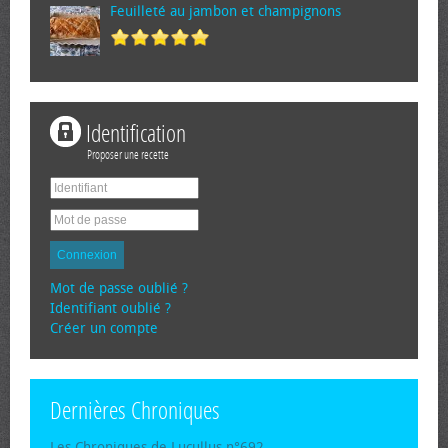
Feuilleté au jambon et champignons
Identification
Proposer une recette
Connexion
Mot de passe oublié ?
Identifiant oublié ?
Créer un compte
Dernières Chroniques
Les Chroniques de Lucullus n°692