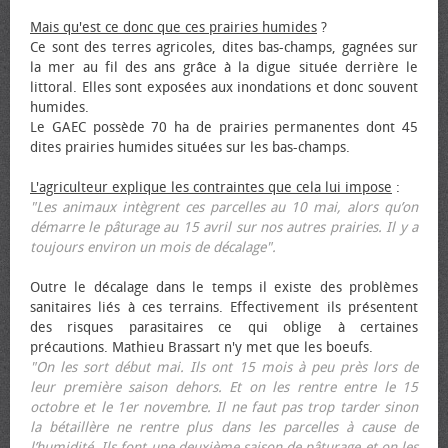
Mais qu'est ce donc que ces prairies humides
?
Ce sont des terres agricoles, dites bas-champs, gagnées sur
la mer au fil des ans grâce à la digue située derrière le
littoral. Elles sont exposées aux inondations et donc souvent
humides.
Le GAEC possède 70 ha de prairies permanentes dont 45
dites prairies humides situées sur les bas-champs.
L'agriculteur explique les contraintes que cela lui impose
:
"Les animaux intègrent ces parcelles au 10 mai, alors qu’on
démarre le pâturage au 15 avril sur nos autres prairies. Il y a
toujours environ un mois de décalage".
Outre le décalage dans le temps il existe des problèmes
sanitaires liés à ces terrains. Effectivement ils présentent
des risques parasitaires ce qui oblige à certaines
précautions. Mathieu Brassart n'y met que les bœufs.
"On les sort début mai. Ils ont 15 mois à peu près lors de
leur première saison dehors. Et on les rentre entre le 15
octobre et le 1er novembre. Il ne faut pas trop tarder sinon
la bétaillère ne rentre plus dans les parcelles à cause de
l’humidité. Ils font une deuxième saison de pâturage et on les