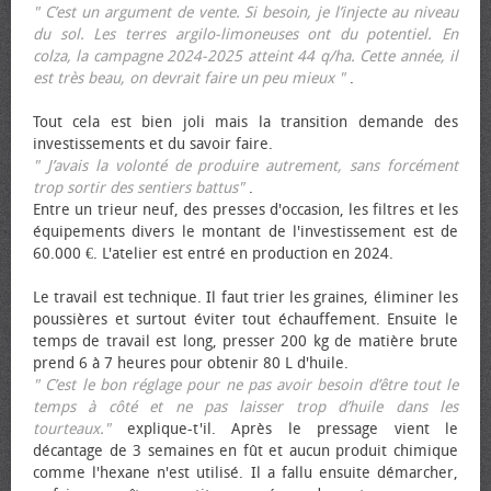
" C’est un argument de vente. Si besoin, je l’injecte au niveau
du sol. Les terres argilo-limoneuses ont du potentiel. En
colza, la campagne 2024-2025 atteint 44 q/ha. Cette année, il
est très beau, on devrait faire un peu mieux "
.
Tout cela est bien joli mais la transition demande des
investissements et du savoir faire.
" J’avais la volonté de produire autrement, sans forcément
trop sortir des sentiers battus"
.
Entre un trieur neuf, des presses d'occasion, les filtres et les
équipements divers le montant de l'investissement est de
60.000 €. L'atelier est entré en production en 2024.
Le travail est technique. Il faut trier les graines, éliminer les
poussières et surtout éviter tout échauffement. Ensuite le
temps de travail est long, presser 200 kg de matière brute
prend 6 à 7 heures pour obtenir 80 L d'huile.
" C’est le bon réglage pour ne pas avoir besoin d’être tout le
temps à côté et ne pas laisser trop d’huile dans les
tourteaux."
explique-t'il. Après le pressage vient le
décantage de 3 semaines en fût et aucun produit chimique
comme l'hexane n'est utilisé. Il a fallu ensuite démarcher,