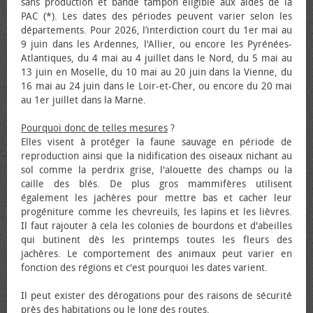
sans production et bande tampon éligible aux aides de la
PAC (*). Les dates des périodes peuvent varier selon les
départements. Pour 2026, l’interdiction court du 1er mai au
9 juin dans les Ardennes, l'Allier, ou encore les Pyrénées-
Atlantiques, du 4 mai au 4 juillet dans le Nord, du 5 mai au
13 juin en Moselle, du 10 mai au 20 juin dans la Vienne, du
16 mai au 24 juin dans le Loir-et-Cher, ou encore du 20 mai
au 1er juillet dans la Marne.
Pourquoi donc de telles mesures
?
Elles visent à protéger la faune sauvage en période de
reproduction ainsi que la nidification des oiseaux nichant au
sol comme la perdrix grise, l'alouette des champs ou la
caille des blés. De plus gros mammifères utilisent
également les jachères pour mettre bas et cacher leur
progéniture comme les chevreuils, les lapins et les lièvres.
Il faut rajouter à cela les colonies de bourdons et d'abeilles
qui butinent dès les printemps toutes les fleurs des
jachères. Le comportement des animaux peut varier en
fonction des régions et c'est pourquoi les dates varient.
Il peut exister des dérogations pour des raisons de sécurité
près des habitations ou le long des routes.