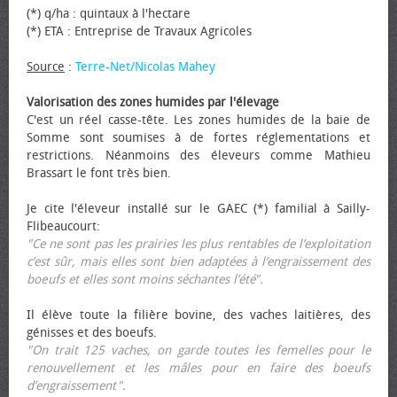
(*) q/ha : quintaux à l'hectare
(*) ETA : Entreprise de Travaux Agricoles
Source
:
Terre-Net/Nicolas Mahey
Valorisation des zones humides par l'élevage
C'est un réel casse-tête. Les zones humides de la baie de
Somme sont soumises à de fortes réglementations et
restrictions. Néanmoins des éleveurs comme Mathieu
Brassart le font très bien.
Je cite l'éleveur installé sur le GAEC (*) familial à Sailly-
Flibeaucourt:
"Ce ne sont pas les prairies les plus rentables de l’exploitation
c’est sûr, mais elles sont bien adaptées à l’engraissement des
bœufs et elles sont moins séchantes l’été".
Il élève toute la filière bovine, des vaches laitières, des
génisses et des bœufs.
"On trait 125 vaches, on garde toutes les femelles pour le
renouvellement et les mâles pour en faire des bœufs
d’engraissement".