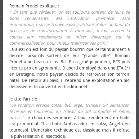
Romain Prodel explique :
" En tant que céréalier, on est toujours content de faire de
bons rendements. Ma motivation première reste
économique, mais je trouve aussi gratifiant d’aller au bout du
processus de transformation. À mon avis, il faut arrêter la
course aux rendements et miser davantage sur la
commercialisation pour mieux maîtriser ses prix."
Là aussi on est loin du paysan bourrin que certains aiment à
décrire lorsqu'ils sortent de leur "grande ville", Romain
Prodel a un beau cursus. Bac Pro agroéquipement, BTS puis
licence pro en agronomie. D'abord employé dans une ETA (*)
en Bretagne, notre paysan décide de retrouver son terroir
natal. De retour au pays, il reprend une exploitation en bio
délaissée et la convertit en traditionnel.
Je cite l'article
:
"Sa rotation associe colza, blé, orge, triticale G4 semences,
féverole et tournesol, en travail du sol simplifié et semis
direct."
Le choix des semences à haut rendement en huile
est primordial. Il a choisi Ambassador en colza, Angelo en
tournesol. L'itinéraire technique est classique mais il refuse
la pulvérisation d'insecticide.