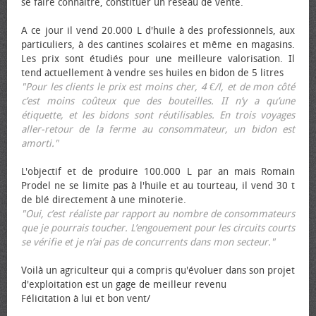
se faire connaître, constituer un réseau de vente.
A ce jour il vend 20.000 L d'huile à des professionnels, aux
particuliers, à des cantines scolaires et même en magasins.
Les prix sont étudiés pour une meilleure valorisation. Il
tend actuellement à vendre ses huiles en bidon de 5 litres
"Pour les clients le prix est moins cher, 4 €/l, et de mon côté
c’est moins coûteux que des bouteilles. II n’y a qu’une
étiquette, et les bidons sont réutilisables. En trois voyages
aller-retour de la ferme au consommateur, un bidon est
amorti."
L'objectif et de produire 100.000 L par an mais Romain
Prodel ne se limite pas à l'huile et au tourteau, il vend 30 t
de blé directement à une minoterie.
"Oui, c’est réaliste par rapport au nombre de consommateurs
que je pourrais toucher. L’engouement pour les circuits courts
se vérifie et je n’ai pas de concurrents dans mon secteur."
Voilà un agriculteur qui a compris qu'évoluer dans son projet
d'exploitation est un gage de meilleur revenu
Félicitation à lui et bon vent/