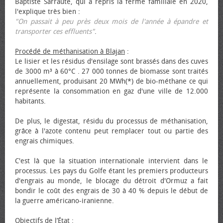
Baptiste Sarraute, qui a repris la ferme familiale en 2020,
l'explique très bien :
"On passait à peu près deux mois de l'année à épandre et
transporter ces effluents"
.
Procédé de méthanisation à Blajan
:
Le lisier et les résidus d'ensilage sont brassés dans des cuves
de 3000 m³ à 60°C . 27 000 tonnes de biomasse sont traités
annuellement, produisant 20 MWh(*) de bio-méthane ce qui
représente la consommation en gaz d'une ville de 12.000
habitants.
De plus, le digestat, résidu du processus de méthanisation,
grâce à l'azote contenu peut remplacer tout ou partie des
engrais chimiques.
C'est là que la situation internationale intervient dans le
processus. Les pays du Golfe étant les premiers producteurs
d'engrais au monde, le blocage du détroit d'Ormuz a fait
bondir le coût des engrais de 30 à 40 % depuis le début de
la guerre américano-iranienne.
Objectifs de l’État
: