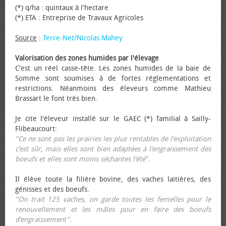
(*) q/ha : quintaux à l'hectare
(*) ETA : Entreprise de Travaux Agricoles
Source
:
Terre-Net/Nicolas Mahey
Valorisation des zones humides par l'élevage
C'est un réel casse-tête. Les zones humides de la baie de
Somme sont soumises à de fortes réglementations et
restrictions. Néanmoins des éleveurs comme Mathieu
Brassart le font très bien.
Je cite l'éleveur installé sur le GAEC (*) familial à Sailly-
Flibeaucourt:
"Ce ne sont pas les prairies les plus rentables de l’exploitation
c’est sûr, mais elles sont bien adaptées à l’engraissement des
bœufs et elles sont moins séchantes l’été".
Il élève toute la filière bovine, des vaches laitières, des
génisses et des bœufs.
"On trait 125 vaches, on garde toutes les femelles pour le
renouvellement et les mâles pour en faire des bœufs
d’engraissement".