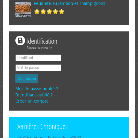
Feuilleté au jambon et champignons
Identification
Proposer une recette
Connexion
Mot de passe oublié ?
Identifiant oublié ?
Créer un compte
Dernières Chroniques
Les Chroniques de Lucullus n°692