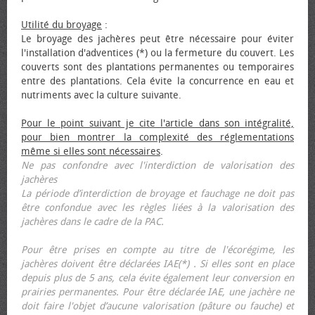
Utilité du broyage
:
Le broyage des jachères peut être nécessaire pour éviter
l'installation d'adventices (*) ou la fermeture du couvert. Les
couverts sont des plantations permanentes ou temporaires
entre des plantations. Cela évite la concurrence en eau et
nutriments avec la culture suivante.
Pour le point suivant je cite l'article dans son intégralité,
pour bien montrer la complexité des réglementations
même si elles sont nécessaires
.
Ne pas confondre avec l'interdiction de valorisation des
jachères
La période d’interdiction de broyage et fauchage ne doit pas
être confondue avec les règles liées à la valorisation des
jachères dans le cadre de la PAC.
Pour être prises en compte au titre de l'écorégime, les
jachères doivent être déclarées IAE(*) . Si elles sont en place
depuis plus de 5 ans, cela évite également leur conversion en
prairies permanentes. Pour être déclarée IAE, une jachère ne
doit faire l'objet d’aucune valorisation (pâture ou fauche) et