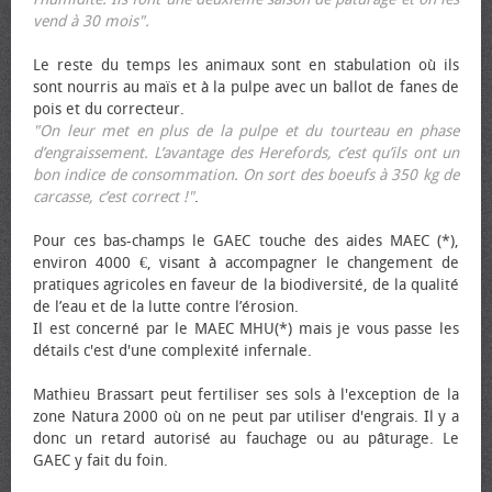
vend à 30 mois".
Le reste du temps les animaux sont en stabulation où ils
sont nourris au maïs et à la pulpe avec un ballot de fanes de
pois et du correcteur.
"On leur met en plus de la pulpe et du tourteau en phase
d’engraissement. L’avantage des Herefords, c’est qu’ils ont un
bon indice de consommation. On sort des bœufs à 350 kg de
carcasse, c’est correct !"
.
Pour ces bas-champs le GAEC touche des aides MAEC (*),
environ 4000 €, visant à accompagner le changement de
pratiques agricoles en faveur de la biodiversité, de la qualité
de l’eau et de la lutte contre l’érosion.
Il est concerné par le MAEC MHU(*) mais je vous passe les
détails c'est d'une complexité infernale.
Mathieu Brassart peut fertiliser ses sols à l'exception de la
zone Natura 2000 où on ne peut par utiliser d'engrais. Il y a
donc un retard autorisé au fauchage ou au pâturage. Le
GAEC y fait du foin.