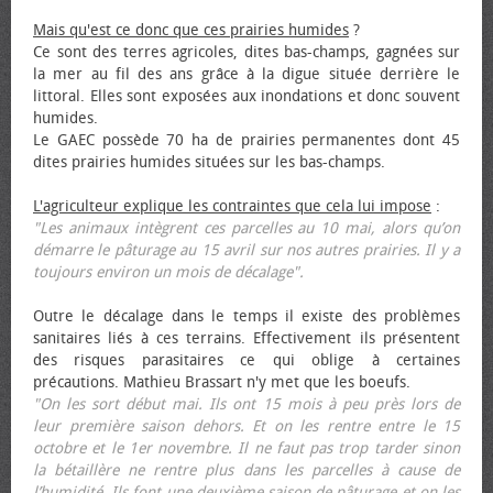
Mais qu'est ce donc que ces prairies humides
?
Ce sont des terres agricoles, dites bas-champs, gagnées sur
la mer au fil des ans grâce à la digue située derrière le
littoral. Elles sont exposées aux inondations et donc souvent
humides.
Le GAEC possède 70 ha de prairies permanentes dont 45
dites prairies humides situées sur les bas-champs.
L'agriculteur explique les contraintes que cela lui impose
:
"Les animaux intègrent ces parcelles au 10 mai, alors qu’on
démarre le pâturage au 15 avril sur nos autres prairies. Il y a
toujours environ un mois de décalage".
Outre le décalage dans le temps il existe des problèmes
sanitaires liés à ces terrains. Effectivement ils présentent
des risques parasitaires ce qui oblige à certaines
précautions. Mathieu Brassart n'y met que les bœufs.
"On les sort début mai. Ils ont 15 mois à peu près lors de
leur première saison dehors. Et on les rentre entre le 15
octobre et le 1er novembre. Il ne faut pas trop tarder sinon
la bétaillère ne rentre plus dans les parcelles à cause de
l’humidité. Ils font une deuxième saison de pâturage et on les