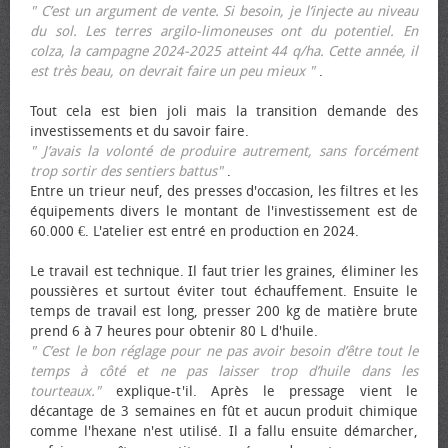
" C’est un argument de vente. Si besoin, je l’injecte au niveau
du sol. Les terres argilo-limoneuses ont du potentiel. En
colza, la campagne 2024-2025 atteint 44 q/ha. Cette année, il
est très beau, on devrait faire un peu mieux "
.
Tout cela est bien joli mais la transition demande des
investissements et du savoir faire.
" J’avais la volonté de produire autrement, sans forcément
trop sortir des sentiers battus"
.
Entre un trieur neuf, des presses d'occasion, les filtres et les
équipements divers le montant de l'investissement est de
60.000 €. L'atelier est entré en production en 2024.
Le travail est technique. Il faut trier les graines, éliminer les
poussières et surtout éviter tout échauffement. Ensuite le
temps de travail est long, presser 200 kg de matière brute
prend 6 à 7 heures pour obtenir 80 L d'huile.
" C’est le bon réglage pour ne pas avoir besoin d’être tout le
temps à côté et ne pas laisser trop d’huile dans les
tourteaux."
explique-t'il. Après le pressage vient le
décantage de 3 semaines en fût et aucun produit chimique
comme l'hexane n'est utilisé. Il a fallu ensuite démarcher,