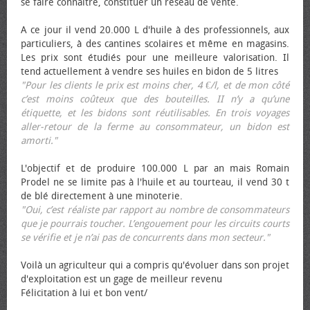
se faire connaître, constituer un réseau de vente.
A ce jour il vend 20.000 L d'huile à des professionnels, aux
particuliers, à des cantines scolaires et même en magasins.
Les prix sont étudiés pour une meilleure valorisation. Il
tend actuellement à vendre ses huiles en bidon de 5 litres
"Pour les clients le prix est moins cher, 4 €/l, et de mon côté
c’est moins coûteux que des bouteilles. II n’y a qu’une
étiquette, et les bidons sont réutilisables. En trois voyages
aller-retour de la ferme au consommateur, un bidon est
amorti."
L'objectif et de produire 100.000 L par an mais Romain
Prodel ne se limite pas à l'huile et au tourteau, il vend 30 t
de blé directement à une minoterie.
"Oui, c’est réaliste par rapport au nombre de consommateurs
que je pourrais toucher. L’engouement pour les circuits courts
se vérifie et je n’ai pas de concurrents dans mon secteur."
Voilà un agriculteur qui a compris qu'évoluer dans son projet
d'exploitation est un gage de meilleur revenu
Félicitation à lui et bon vent/