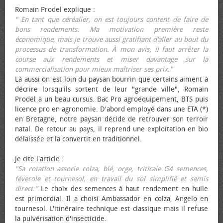
Romain Prodel explique :
" En tant que céréalier, on est toujours content de faire de
bons rendements. Ma motivation première reste
économique, mais je trouve aussi gratifiant d’aller au bout du
processus de transformation. À mon avis, il faut arrêter la
course aux rendements et miser davantage sur la
commercialisation pour mieux maîtriser ses prix."
Là aussi on est loin du paysan bourrin que certains aiment à
décrire lorsqu'ils sortent de leur "grande ville", Romain
Prodel a un beau cursus. Bac Pro agroéquipement, BTS puis
licence pro en agronomie. D'abord employé dans une ETA (*)
en Bretagne, notre paysan décide de retrouver son terroir
natal. De retour au pays, il reprend une exploitation en bio
délaissée et la convertit en traditionnel.
Je cite l'article
:
"Sa rotation associe colza, blé, orge, triticale G4 semences,
féverole et tournesol, en travail du sol simplifié et semis
direct."
Le choix des semences à haut rendement en huile
est primordial. Il a choisi Ambassador en colza, Angelo en
tournesol. L'itinéraire technique est classique mais il refuse
la pulvérisation d'insecticide.