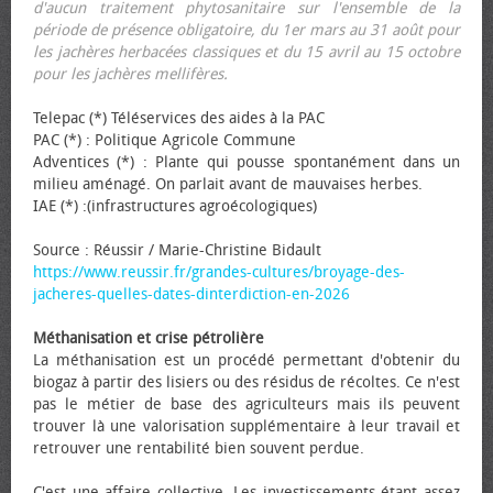
d'aucun traitement phytosanitaire sur l'ensemble de la
période de présence obligatoire, du 1er mars au 31 août pour
les jachères herbacées classiques et du 15 avril au 15 octobre
pour les jachères mellifères.
Telepac (*) Téléservices des aides à la PAC
PAC (*) : Politique Agricole Commune
Adventices (*) : Plante qui pousse spontanément dans un
milieu aménagé. On parlait avant de mauvaises herbes.
IAE (*) :(infrastructures agroécologiques)
Source : Réussir / Marie-Christine Bidault
https://www.reussir.fr/grandes-cultures/broyage-des-
jacheres-quelles-dates-dinterdiction-en-2026
Méthanisation et crise pétrolière
La méthanisation est un procédé permettant d'obtenir du
biogaz à partir des lisiers ou des résidus de récoltes. Ce n'est
pas le métier de base des agriculteurs mais ils peuvent
trouver là une valorisation supplémentaire à leur travail et
retrouver une rentabilité bien souvent perdue.
C'est une affaire collective. Les investissements étant assez