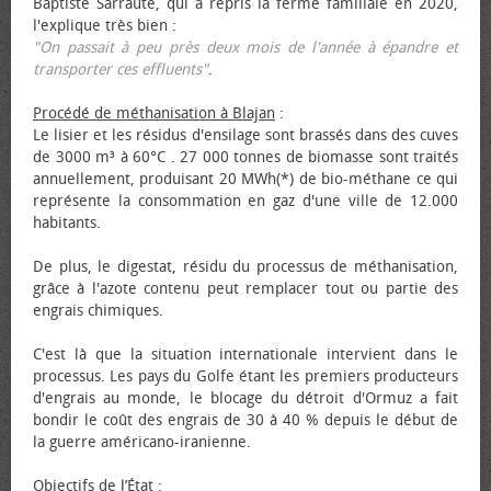
Baptiste Sarraute, qui a repris la ferme familiale en 2020,
l'explique très bien :
"On passait à peu près deux mois de l'année à épandre et
transporter ces effluents"
.
Procédé de méthanisation à Blajan
:
Le lisier et les résidus d'ensilage sont brassés dans des cuves
de 3000 m³ à 60°C . 27 000 tonnes de biomasse sont traités
annuellement, produisant 20 MWh(*) de bio-méthane ce qui
représente la consommation en gaz d'une ville de 12.000
habitants.
De plus, le digestat, résidu du processus de méthanisation,
grâce à l'azote contenu peut remplacer tout ou partie des
engrais chimiques.
C'est là que la situation internationale intervient dans le
processus. Les pays du Golfe étant les premiers producteurs
d'engrais au monde, le blocage du détroit d'Ormuz a fait
bondir le coût des engrais de 30 à 40 % depuis le début de
la guerre américano-iranienne.
Objectifs de l’État
: