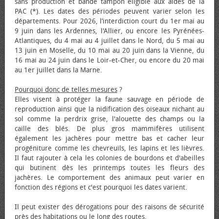
sans production et bande tampon éligible aux aides de la
PAC (*). Les dates des périodes peuvent varier selon les
départements. Pour 2026, l’interdiction court du 1er mai au
9 juin dans les Ardennes, l'Allier, ou encore les Pyrénées-
Atlantiques, du 4 mai au 4 juillet dans le Nord, du 5 mai au
13 juin en Moselle, du 10 mai au 20 juin dans la Vienne, du
16 mai au 24 juin dans le Loir-et-Cher, ou encore du 20 mai
au 1er juillet dans la Marne.
Pourquoi donc de telles mesures
?
Elles visent à protéger la faune sauvage en période de
reproduction ainsi que la nidification des oiseaux nichant au
sol comme la perdrix grise, l'alouette des champs ou la
caille des blés. De plus gros mammifères utilisent
également les jachères pour mettre bas et cacher leur
progéniture comme les chevreuils, les lapins et les lièvres.
Il faut rajouter à cela les colonies de bourdons et d'abeilles
qui butinent dès les printemps toutes les fleurs des
jachères. Le comportement des animaux peut varier en
fonction des régions et c'est pourquoi les dates varient.
Il peut exister des dérogations pour des raisons de sécurité
près des habitations ou le long des routes.