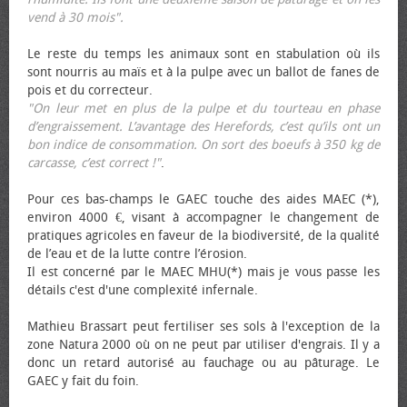
vend à 30 mois".
Le reste du temps les animaux sont en stabulation où ils
sont nourris au maïs et à la pulpe avec un ballot de fanes de
pois et du correcteur.
"On leur met en plus de la pulpe et du tourteau en phase
d’engraissement. L’avantage des Herefords, c’est qu’ils ont un
bon indice de consommation. On sort des bœufs à 350 kg de
carcasse, c’est correct !"
.
Pour ces bas-champs le GAEC touche des aides MAEC (*),
environ 4000 €, visant à accompagner le changement de
pratiques agricoles en faveur de la biodiversité, de la qualité
de l’eau et de la lutte contre l’érosion.
Il est concerné par le MAEC MHU(*) mais je vous passe les
détails c'est d'une complexité infernale.
Mathieu Brassart peut fertiliser ses sols à l'exception de la
zone Natura 2000 où on ne peut par utiliser d'engrais. Il y a
donc un retard autorisé au fauchage ou au pâturage. Le
GAEC y fait du foin.