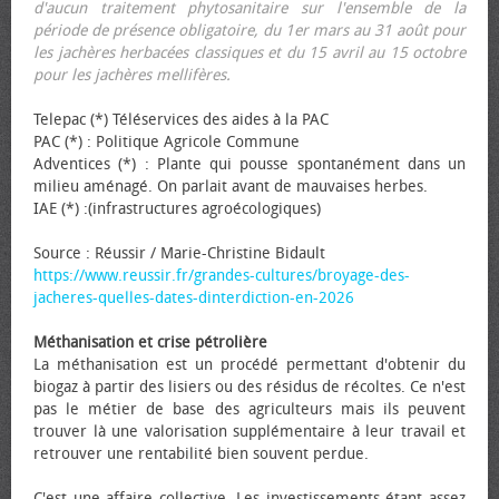
d'aucun traitement phytosanitaire sur l'ensemble de la
période de présence obligatoire, du 1er mars au 31 août pour
les jachères herbacées classiques et du 15 avril au 15 octobre
pour les jachères mellifères.
Telepac (*) Téléservices des aides à la PAC
PAC (*) : Politique Agricole Commune
Adventices (*) : Plante qui pousse spontanément dans un
milieu aménagé. On parlait avant de mauvaises herbes.
IAE (*) :(infrastructures agroécologiques)
Source : Réussir / Marie-Christine Bidault
https://www.reussir.fr/grandes-cultures/broyage-des-
jacheres-quelles-dates-dinterdiction-en-2026
Méthanisation et crise pétrolière
La méthanisation est un procédé permettant d'obtenir du
biogaz à partir des lisiers ou des résidus de récoltes. Ce n'est
pas le métier de base des agriculteurs mais ils peuvent
trouver là une valorisation supplémentaire à leur travail et
retrouver une rentabilité bien souvent perdue.
C'est une affaire collective. Les investissements étant assez