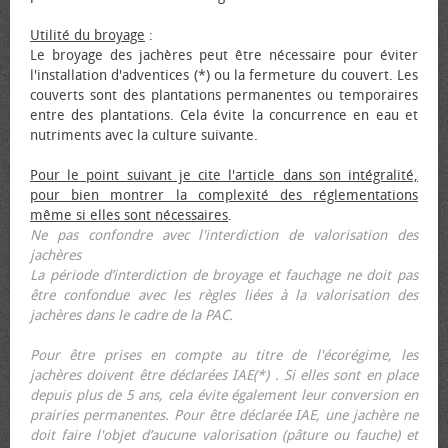
Utilité du broyage
:
Le broyage des jachères peut être nécessaire pour éviter
l'installation d'adventices (*) ou la fermeture du couvert. Les
couverts sont des plantations permanentes ou temporaires
entre des plantations. Cela évite la concurrence en eau et
nutriments avec la culture suivante.
Pour le point suivant je cite l'article dans son intégralité,
pour bien montrer la complexité des réglementations
même si elles sont nécessaires
.
Ne pas confondre avec l'interdiction de valorisation des
jachères
La période d’interdiction de broyage et fauchage ne doit pas
être confondue avec les règles liées à la valorisation des
jachères dans le cadre de la PAC.
Pour être prises en compte au titre de l'écorégime, les
jachères doivent être déclarées IAE(*) . Si elles sont en place
depuis plus de 5 ans, cela évite également leur conversion en
prairies permanentes. Pour être déclarée IAE, une jachère ne
doit faire l'objet d’aucune valorisation (pâture ou fauche) et