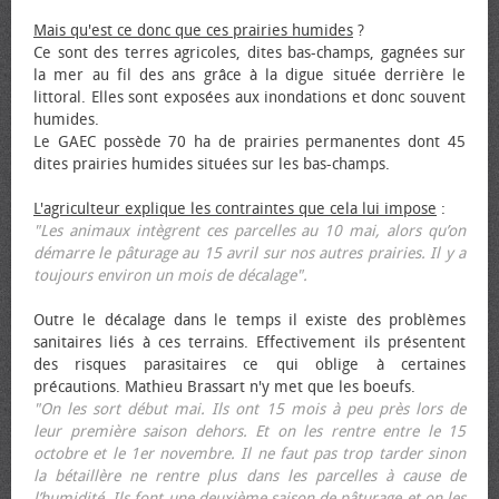
Mais qu'est ce donc que ces prairies humides
?
Ce sont des terres agricoles, dites bas-champs, gagnées sur
la mer au fil des ans grâce à la digue située derrière le
littoral. Elles sont exposées aux inondations et donc souvent
humides.
Le GAEC possède 70 ha de prairies permanentes dont 45
dites prairies humides situées sur les bas-champs.
L'agriculteur explique les contraintes que cela lui impose
:
"Les animaux intègrent ces parcelles au 10 mai, alors qu’on
démarre le pâturage au 15 avril sur nos autres prairies. Il y a
toujours environ un mois de décalage".
Outre le décalage dans le temps il existe des problèmes
sanitaires liés à ces terrains. Effectivement ils présentent
des risques parasitaires ce qui oblige à certaines
précautions. Mathieu Brassart n'y met que les bœufs.
"On les sort début mai. Ils ont 15 mois à peu près lors de
leur première saison dehors. Et on les rentre entre le 15
octobre et le 1er novembre. Il ne faut pas trop tarder sinon
la bétaillère ne rentre plus dans les parcelles à cause de
l’humidité. Ils font une deuxième saison de pâturage et on les