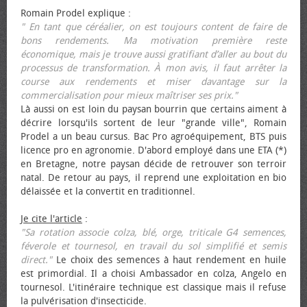
Romain Prodel explique :
" En tant que céréalier, on est toujours content de faire de
bons rendements. Ma motivation première reste
économique, mais je trouve aussi gratifiant d’aller au bout du
processus de transformation. À mon avis, il faut arrêter la
course aux rendements et miser davantage sur la
commercialisation pour mieux maîtriser ses prix."
Là aussi on est loin du paysan bourrin que certains aiment à
décrire lorsqu'ils sortent de leur "grande ville", Romain
Prodel a un beau cursus. Bac Pro agroéquipement, BTS puis
licence pro en agronomie. D'abord employé dans une ETA (*)
en Bretagne, notre paysan décide de retrouver son terroir
natal. De retour au pays, il reprend une exploitation en bio
délaissée et la convertit en traditionnel.
Je cite l'article
:
"Sa rotation associe colza, blé, orge, triticale G4 semences,
féverole et tournesol, en travail du sol simplifié et semis
direct."
Le choix des semences à haut rendement en huile
est primordial. Il a choisi Ambassador en colza, Angelo en
tournesol. L'itinéraire technique est classique mais il refuse
la pulvérisation d'insecticide.