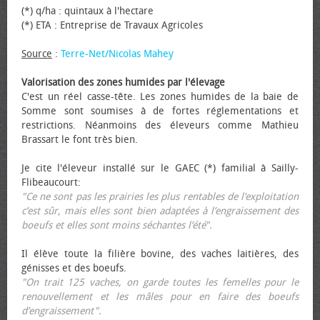
(*) q/ha : quintaux à l'hectare
(*) ETA : Entreprise de Travaux Agricoles
Source
:
Terre-Net/Nicolas Mahey
Valorisation des zones humides par l'élevage
C'est un réel casse-tête. Les zones humides de la baie de
Somme sont soumises à de fortes réglementations et
restrictions. Néanmoins des éleveurs comme Mathieu
Brassart le font très bien.
Je cite l'éleveur installé sur le GAEC (*) familial à Sailly-
Flibeaucourt:
"Ce ne sont pas les prairies les plus rentables de l’exploitation
c’est sûr, mais elles sont bien adaptées à l’engraissement des
bœufs et elles sont moins séchantes l’été".
Il élève toute la filière bovine, des vaches laitières, des
génisses et des bœufs.
"On trait 125 vaches, on garde toutes les femelles pour le
renouvellement et les mâles pour en faire des bœufs
d’engraissement".