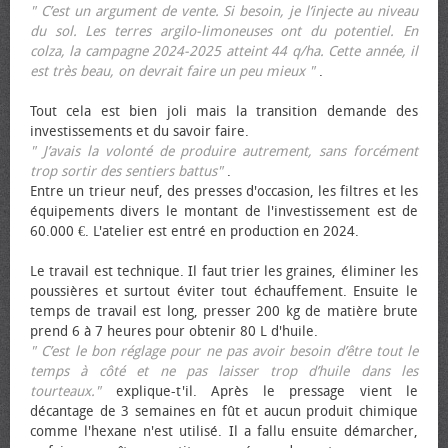
" C’est un argument de vente. Si besoin, je l’injecte au niveau
du sol. Les terres argilo-limoneuses ont du potentiel. En
colza, la campagne 2024-2025 atteint 44 q/ha. Cette année, il
est très beau, on devrait faire un peu mieux "
.
Tout cela est bien joli mais la transition demande des
investissements et du savoir faire.
" J’avais la volonté de produire autrement, sans forcément
trop sortir des sentiers battus"
.
Entre un trieur neuf, des presses d'occasion, les filtres et les
équipements divers le montant de l'investissement est de
60.000 €. L'atelier est entré en production en 2024.
Le travail est technique. Il faut trier les graines, éliminer les
poussières et surtout éviter tout échauffement. Ensuite le
temps de travail est long, presser 200 kg de matière brute
prend 6 à 7 heures pour obtenir 80 L d'huile.
" C’est le bon réglage pour ne pas avoir besoin d’être tout le
temps à côté et ne pas laisser trop d’huile dans les
tourteaux."
explique-t'il. Après le pressage vient le
décantage de 3 semaines en fût et aucun produit chimique
comme l'hexane n'est utilisé. Il a fallu ensuite démarcher,