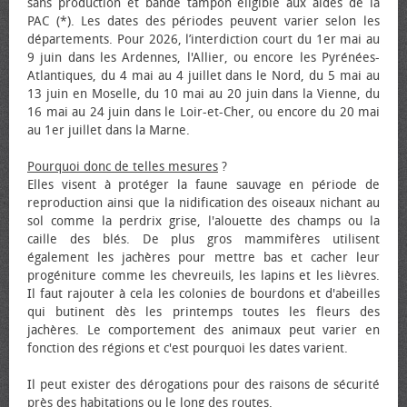
sans production et bande tampon éligible aux aides de la
PAC (*). Les dates des périodes peuvent varier selon les
départements. Pour 2026, l’interdiction court du 1er mai au
9 juin dans les Ardennes, l'Allier, ou encore les Pyrénées-
Atlantiques, du 4 mai au 4 juillet dans le Nord, du 5 mai au
13 juin en Moselle, du 10 mai au 20 juin dans la Vienne, du
16 mai au 24 juin dans le Loir-et-Cher, ou encore du 20 mai
au 1er juillet dans la Marne.
Pourquoi donc de telles mesures
?
Elles visent à protéger la faune sauvage en période de
reproduction ainsi que la nidification des oiseaux nichant au
sol comme la perdrix grise, l'alouette des champs ou la
caille des blés. De plus gros mammifères utilisent
également les jachères pour mettre bas et cacher leur
progéniture comme les chevreuils, les lapins et les lièvres.
Il faut rajouter à cela les colonies de bourdons et d'abeilles
qui butinent dès les printemps toutes les fleurs des
jachères. Le comportement des animaux peut varier en
fonction des régions et c'est pourquoi les dates varient.
Il peut exister des dérogations pour des raisons de sécurité
près des habitations ou le long des routes.