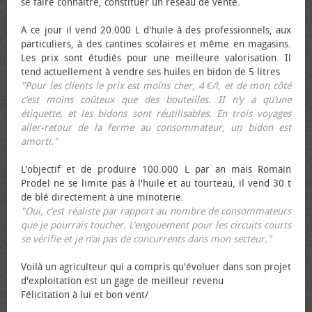
se faire connaître, constituer un réseau de vente.
A ce jour il vend 20.000 L d'huile à des professionnels, aux
particuliers, à des cantines scolaires et même en magasins.
Les prix sont étudiés pour une meilleure valorisation. Il
tend actuellement à vendre ses huiles en bidon de 5 litres
"Pour les clients le prix est moins cher, 4 €/l, et de mon côté
c’est moins coûteux que des bouteilles. II n’y a qu’une
étiquette, et les bidons sont réutilisables. En trois voyages
aller-retour de la ferme au consommateur, un bidon est
amorti."
L'objectif et de produire 100.000 L par an mais Romain
Prodel ne se limite pas à l'huile et au tourteau, il vend 30 t
de blé directement à une minoterie.
"Oui, c’est réaliste par rapport au nombre de consommateurs
que je pourrais toucher. L’engouement pour les circuits courts
se vérifie et je n’ai pas de concurrents dans mon secteur."
Voilà un agriculteur qui a compris qu'évoluer dans son projet
d'exploitation est un gage de meilleur revenu
Félicitation à lui et bon vent/