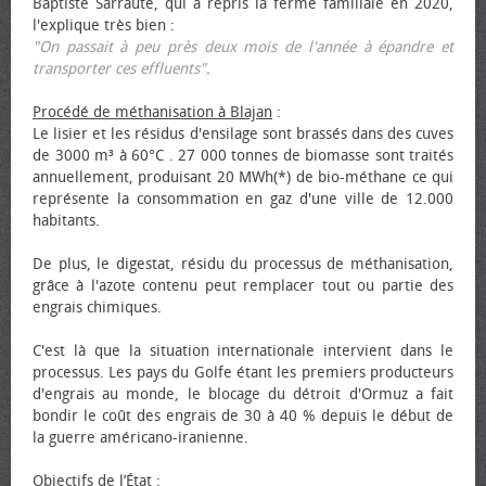
Baptiste Sarraute, qui a repris la ferme familiale en 2020,
l'explique très bien :
"On passait à peu près deux mois de l'année à épandre et
transporter ces effluents"
.
Procédé de méthanisation à Blajan
:
Le lisier et les résidus d'ensilage sont brassés dans des cuves
de 3000 m³ à 60°C . 27 000 tonnes de biomasse sont traités
annuellement, produisant 20 MWh(*) de bio-méthane ce qui
représente la consommation en gaz d'une ville de 12.000
habitants.
De plus, le digestat, résidu du processus de méthanisation,
grâce à l'azote contenu peut remplacer tout ou partie des
engrais chimiques.
C'est là que la situation internationale intervient dans le
processus. Les pays du Golfe étant les premiers producteurs
d'engrais au monde, le blocage du détroit d'Ormuz a fait
bondir le coût des engrais de 30 à 40 % depuis le début de
la guerre américano-iranienne.
Objectifs de l’État
: