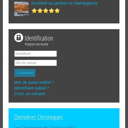
Feuilleté au jambon et champignons
Identification
Proposer une recette
Connexion
Mot de passe oublié ?
Identifiant oublié ?
Créer un compte
Dernières Chroniques
Les Chroniques de Lucullus n°692