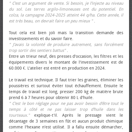
" C’est un argument de vente. Si besoin, je l’injecte au niveau
du sol. Les terres argilo-limoneuses ont du potentiel. En
colza, la campagne 2024-2025 atteint 44 q/ha. Cette année, il
est très beau, on devrait faire un peu mieux "
.
Tout cela est bien joli mais la transition demande des
investissements et du savoir faire.
" J’avais la volonté de produire autrement, sans forcément
trop sortir des sentiers battus"
.
Entre un trieur neuf, des presses d'occasion, les filtres et les
équipements divers le montant de l'investissement est de
60.000 €. L'atelier est entré en production en 2024.
Le travail est technique. Il faut trier les graines, éliminer les
poussières et surtout éviter tout échauffement. Ensuite le
temps de travail est long, presser 200 kg de matière brute
prend 6 à 7 heures pour obtenir 80 L d'huile.
" C’est le bon réglage pour ne pas avoir besoin d’être tout le
temps à côté et ne pas laisser trop d’huile dans les
tourteaux."
explique-t'il. Après le pressage vient le
décantage de 3 semaines en fût et aucun produit chimique
comme l'hexane n'est utilisé. Il a fallu ensuite démarcher,