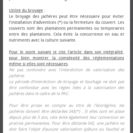
Utilité du broyage
:
Le broyage des jachères peut être nécessaire pour éviter
l'installation d'adventices (*) ou la fermeture du couvert. Les
couverts sont des plantations permanentes ou temporaires
entre des plantations. Cela évite la concurrence en eau et
nutriments avec la culture suivante.
Pour le point suivant je cite l'article dans son intégralité,
pour bien montrer la complexité des réglementations
même si elles sont nécessaires
.
Ne pas confondre avec l'interdiction de valorisation des
jachères
La période d’interdiction de broyage et fauchage ne doit pas
être confondue avec les règles liées à la valorisation des
jachères dans le cadre de la PAC.
Pour être prises en compte au titre de l'écorégime, les
jachères doivent être déclarées IAE(*) . Si elles sont en place
depuis plus de 5 ans, cela évite également leur conversion en
prairies permanentes. Pour être déclarée IAE, une jachère ne
doit faire l'objet d’aucune valorisation (pâture ou fauche) et