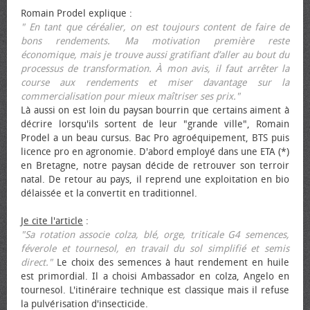
Romain Prodel explique :
" En tant que céréalier, on est toujours content de faire de
bons rendements. Ma motivation première reste
économique, mais je trouve aussi gratifiant d’aller au bout du
processus de transformation. À mon avis, il faut arrêter la
course aux rendements et miser davantage sur la
commercialisation pour mieux maîtriser ses prix."
Là aussi on est loin du paysan bourrin que certains aiment à
décrire lorsqu'ils sortent de leur "grande ville", Romain
Prodel a un beau cursus. Bac Pro agroéquipement, BTS puis
licence pro en agronomie. D'abord employé dans une ETA (*)
en Bretagne, notre paysan décide de retrouver son terroir
natal. De retour au pays, il reprend une exploitation en bio
délaissée et la convertit en traditionnel.
Je cite l'article
:
"Sa rotation associe colza, blé, orge, triticale G4 semences,
féverole et tournesol, en travail du sol simplifié et semis
direct."
Le choix des semences à haut rendement en huile
est primordial. Il a choisi Ambassador en colza, Angelo en
tournesol. L'itinéraire technique est classique mais il refuse
la pulvérisation d'insecticide.