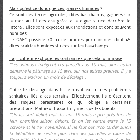
Mais qu'est ce donc que ces prairies humides
?
Ce sont des terres agricoles, dites bas-champs, gagnées sur
la mer au fil des ans grâce à la digue située derrière le
littoral. Elles sont exposées aux inondations et donc souvent
humides.
Le GAEC possède 70 ha de prairies permanentes dont 45
dites prairies humides situées sur les bas-champs.
L'agriculteur explique les contraintes que cela lui impose
:
"Les animaux intègrent ces parcelles au 10 mai, alors qu’on
démarre le pâturage au 15 avril sur nos autres prairies. Il y a
toujours environ un mois de décalage".
Outre le décalage dans le temps il existe des problèmes
sanitaires liés à ces terrains. Effectivement ils présentent
des risques parasitaires ce qui oblige à certaines
précautions. Mathieu Brassart n'y met que les bœufs.
"On les sort début mai. Ils ont 15 mois à peu près lors de
leur première saison dehors. Et on les rentre entre le 15
octobre et le 1er novembre. Il ne faut pas trop tarder sinon
la bétaillère ne rentre plus dans les parcelles à cause de
l’humidité. Ils font une deuxième saison de pâturage et on les