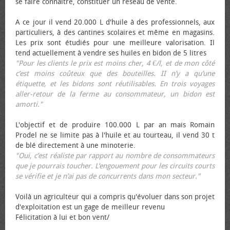
se faire connaître, constituer un réseau de vente.
A ce jour il vend 20.000 L d'huile à des professionnels, aux
particuliers, à des cantines scolaires et même en magasins.
Les prix sont étudiés pour une meilleure valorisation. Il
tend actuellement à vendre ses huiles en bidon de 5 litres
"Pour les clients le prix est moins cher, 4 €/l, et de mon côté
c’est moins coûteux que des bouteilles. II n’y a qu’une
étiquette, et les bidons sont réutilisables. En trois voyages
aller-retour de la ferme au consommateur, un bidon est
amorti."
L'objectif et de produire 100.000 L par an mais Romain
Prodel ne se limite pas à l'huile et au tourteau, il vend 30 t
de blé directement à une minoterie.
"Oui, c’est réaliste par rapport au nombre de consommateurs
que je pourrais toucher. L’engouement pour les circuits courts
se vérifie et je n’ai pas de concurrents dans mon secteur."
Voilà un agriculteur qui a compris qu'évoluer dans son projet
d'exploitation est un gage de meilleur revenu
Félicitation à lui et bon vent/