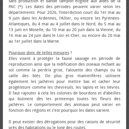
sans production et bande tampon éligible aux aides de la
PAC (*). Les dates des périodes peuvent varier selon les
départements. Pour 2026, l’interdiction court du 1er mai au
9 juin dans les Ardennes, l'Allier, ou encore les Pyrénées-
Atlantiques, du 4 mai au 4 juillet dans le Nord, du 5 mai au
13 juin en Moselle, du 10 mai au 20 juin dans la Vienne, du
16 mai au 24 juin dans le Loir-et-Cher, ou encore du 20 mai
au 1er juillet dans la Marne.
Pourquoi donc de telles mesures
?
Elles visent à protéger la faune sauvage en période de
reproduction ainsi que la nidification des oiseaux nichant au
sol comme la perdrix grise, l'alouette des champs ou la
caille des blés. De plus gros mammifères utilisent
également les jachères pour mettre bas et cacher leur
progéniture comme les chevreuils, les lapins et les lièvres.
Il faut rajouter à cela les colonies de bourdons et d'abeilles
qui butinent dès les printemps toutes les fleurs des
jachères. Le comportement des animaux peut varier en
fonction des régions et c'est pourquoi les dates varient.
Il peut exister des dérogations pour des raisons de sécurité
près des habitations ou le long des routes.