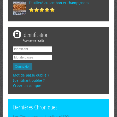
Feuilleté au jambon et champignons
Identification
Proposer une recette
Connexion
Mot de passe oublié ?
Identifiant oublié ?
Créer un compte
Dernières Chroniques
Les Chroniques de Lucullus n°692