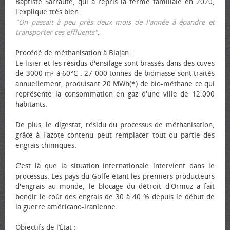
Baptiste Sarraute, qui a repris la ferme familiale en 2020,
l'explique très bien :
"On passait à peu près deux mois de l'année à épandre et
transporter ces effluents"
.
Procédé de méthanisation à Blajan
:
Le lisier et les résidus d'ensilage sont brassés dans des cuves
de 3000 m³ à 60°C . 27 000 tonnes de biomasse sont traités
annuellement, produisant 20 MWh(*) de bio-méthane ce qui
représente la consommation en gaz d'une ville de 12.000
habitants.
De plus, le digestat, résidu du processus de méthanisation,
grâce à l'azote contenu peut remplacer tout ou partie des
engrais chimiques.
C'est là que la situation internationale intervient dans le
processus. Les pays du Golfe étant les premiers producteurs
d'engrais au monde, le blocage du détroit d'Ormuz a fait
bondir le coût des engrais de 30 à 40 % depuis le début de
la guerre américano-iranienne.
Objectifs de l’État
: