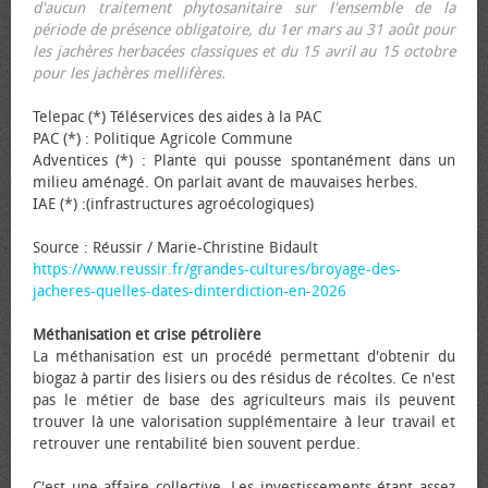
d'aucun traitement phytosanitaire sur l'ensemble de la
période de présence obligatoire, du 1er mars au 31 août pour
les jachères herbacées classiques et du 15 avril au 15 octobre
pour les jachères mellifères.
Telepac (*) Téléservices des aides à la PAC
PAC (*) : Politique Agricole Commune
Adventices (*) : Plante qui pousse spontanément dans un
milieu aménagé. On parlait avant de mauvaises herbes.
IAE (*) :(infrastructures agroécologiques)
Source : Réussir / Marie-Christine Bidault
https://www.reussir.fr/grandes-cultures/broyage-des-
jacheres-quelles-dates-dinterdiction-en-2026
Méthanisation et crise pétrolière
La méthanisation est un procédé permettant d'obtenir du
biogaz à partir des lisiers ou des résidus de récoltes. Ce n'est
pas le métier de base des agriculteurs mais ils peuvent
trouver là une valorisation supplémentaire à leur travail et
retrouver une rentabilité bien souvent perdue.
C'est une affaire collective. Les investissements étant assez