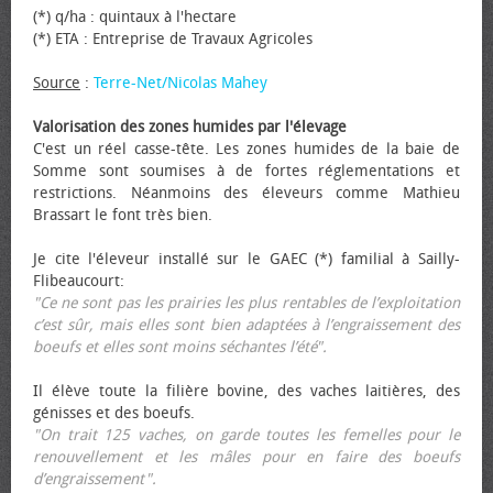
(*) q/ha : quintaux à l'hectare
(*) ETA : Entreprise de Travaux Agricoles
Source
:
Terre-Net/Nicolas Mahey
Valorisation des zones humides par l'élevage
C'est un réel casse-tête. Les zones humides de la baie de
Somme sont soumises à de fortes réglementations et
restrictions. Néanmoins des éleveurs comme Mathieu
Brassart le font très bien.
Je cite l'éleveur installé sur le GAEC (*) familial à Sailly-
Flibeaucourt:
"Ce ne sont pas les prairies les plus rentables de l’exploitation
c’est sûr, mais elles sont bien adaptées à l’engraissement des
bœufs et elles sont moins séchantes l’été".
Il élève toute la filière bovine, des vaches laitières, des
génisses et des bœufs.
"On trait 125 vaches, on garde toutes les femelles pour le
renouvellement et les mâles pour en faire des bœufs
d’engraissement".