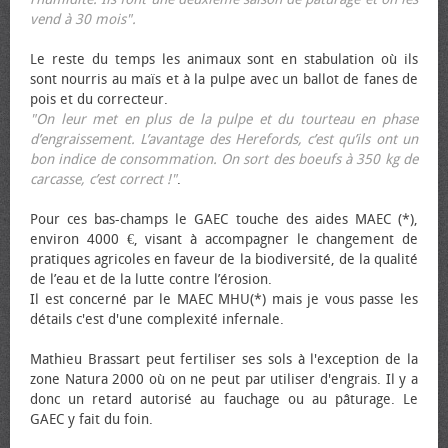
vend à 30 mois".
Le reste du temps les animaux sont en stabulation où ils
sont nourris au maïs et à la pulpe avec un ballot de fanes de
pois et du correcteur.
"On leur met en plus de la pulpe et du tourteau en phase
d’engraissement. L’avantage des Herefords, c’est qu’ils ont un
bon indice de consommation. On sort des bœufs à 350 kg de
carcasse, c’est correct !"
.
Pour ces bas-champs le GAEC touche des aides MAEC (*),
environ 4000 €, visant à accompagner le changement de
pratiques agricoles en faveur de la biodiversité, de la qualité
de l’eau et de la lutte contre l’érosion.
Il est concerné par le MAEC MHU(*) mais je vous passe les
détails c'est d'une complexité infernale.
Mathieu Brassart peut fertiliser ses sols à l'exception de la
zone Natura 2000 où on ne peut par utiliser d'engrais. Il y a
donc un retard autorisé au fauchage ou au pâturage. Le
GAEC y fait du foin.