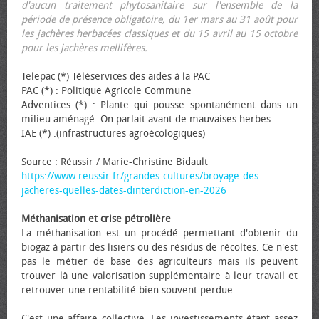
d'aucun traitement phytosanitaire sur l'ensemble de la
période de présence obligatoire, du 1er mars au 31 août pour
les jachères herbacées classiques et du 15 avril au 15 octobre
pour les jachères mellifères.
Telepac (*) Téléservices des aides à la PAC
PAC (*) : Politique Agricole Commune
Adventices (*) : Plante qui pousse spontanément dans un
milieu aménagé. On parlait avant de mauvaises herbes.
IAE (*) :(infrastructures agroécologiques)
Source : Réussir / Marie-Christine Bidault
https://www.reussir.fr/grandes-cultures/broyage-des-
jacheres-quelles-dates-dinterdiction-en-2026
Méthanisation et crise pétrolière
La méthanisation est un procédé permettant d'obtenir du
biogaz à partir des lisiers ou des résidus de récoltes. Ce n'est
pas le métier de base des agriculteurs mais ils peuvent
trouver là une valorisation supplémentaire à leur travail et
retrouver une rentabilité bien souvent perdue.
C'est une affaire collective. Les investissements étant assez