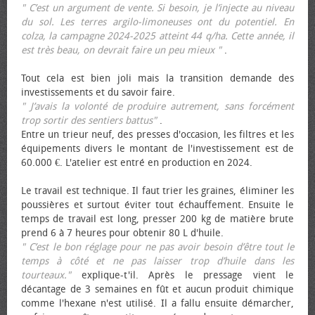
" C’est un argument de vente. Si besoin, je l’injecte au niveau
du sol. Les terres argilo-limoneuses ont du potentiel. En
colza, la campagne 2024-2025 atteint 44 q/ha. Cette année, il
est très beau, on devrait faire un peu mieux "
.
Tout cela est bien joli mais la transition demande des
investissements et du savoir faire.
" J’avais la volonté de produire autrement, sans forcément
trop sortir des sentiers battus"
.
Entre un trieur neuf, des presses d'occasion, les filtres et les
équipements divers le montant de l'investissement est de
60.000 €. L'atelier est entré en production en 2024.
Le travail est technique. Il faut trier les graines, éliminer les
poussières et surtout éviter tout échauffement. Ensuite le
temps de travail est long, presser 200 kg de matière brute
prend 6 à 7 heures pour obtenir 80 L d'huile.
" C’est le bon réglage pour ne pas avoir besoin d’être tout le
temps à côté et ne pas laisser trop d’huile dans les
tourteaux."
explique-t'il. Après le pressage vient le
décantage de 3 semaines en fût et aucun produit chimique
comme l'hexane n'est utilisé. Il a fallu ensuite démarcher,