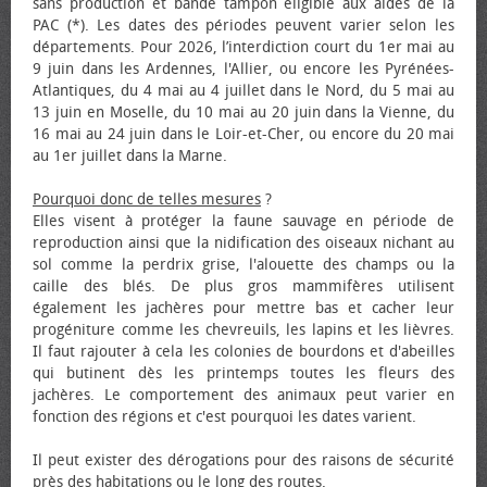
sans production et bande tampon éligible aux aides de la
PAC (*). Les dates des périodes peuvent varier selon les
départements. Pour 2026, l’interdiction court du 1er mai au
9 juin dans les Ardennes, l'Allier, ou encore les Pyrénées-
Atlantiques, du 4 mai au 4 juillet dans le Nord, du 5 mai au
13 juin en Moselle, du 10 mai au 20 juin dans la Vienne, du
16 mai au 24 juin dans le Loir-et-Cher, ou encore du 20 mai
au 1er juillet dans la Marne.
Pourquoi donc de telles mesures
?
Elles visent à protéger la faune sauvage en période de
reproduction ainsi que la nidification des oiseaux nichant au
sol comme la perdrix grise, l'alouette des champs ou la
caille des blés. De plus gros mammifères utilisent
également les jachères pour mettre bas et cacher leur
progéniture comme les chevreuils, les lapins et les lièvres.
Il faut rajouter à cela les colonies de bourdons et d'abeilles
qui butinent dès les printemps toutes les fleurs des
jachères. Le comportement des animaux peut varier en
fonction des régions et c'est pourquoi les dates varient.
Il peut exister des dérogations pour des raisons de sécurité
près des habitations ou le long des routes.