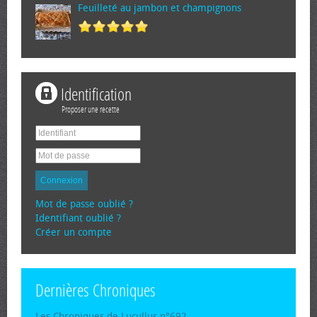
Feuilleté au jambon et champignons
Identification
Proposer une recette
Connexion
Mot de passe oublié ?
Identifiant oublié ?
Créer un compte
Dernières Chroniques
Les Chroniques de Lucullus n°692