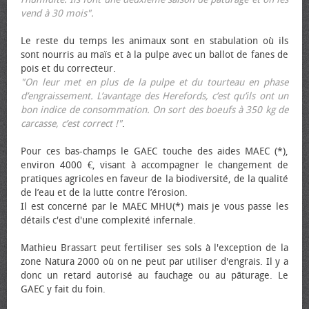
vend à 30 mois".
Le reste du temps les animaux sont en stabulation où ils
sont nourris au maïs et à la pulpe avec un ballot de fanes de
pois et du correcteur.
"On leur met en plus de la pulpe et du tourteau en phase
d’engraissement. L’avantage des Herefords, c’est qu’ils ont un
bon indice de consommation. On sort des bœufs à 350 kg de
carcasse, c’est correct !"
.
Pour ces bas-champs le GAEC touche des aides MAEC (*),
environ 4000 €, visant à accompagner le changement de
pratiques agricoles en faveur de la biodiversité, de la qualité
de l’eau et de la lutte contre l’érosion.
Il est concerné par le MAEC MHU(*) mais je vous passe les
détails c'est d'une complexité infernale.
Mathieu Brassart peut fertiliser ses sols à l'exception de la
zone Natura 2000 où on ne peut par utiliser d'engrais. Il y a
donc un retard autorisé au fauchage ou au pâturage. Le
GAEC y fait du foin.