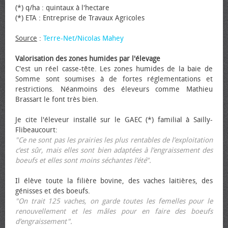
(*) q/ha : quintaux à l'hectare
(*) ETA : Entreprise de Travaux Agricoles
Source
:
Terre-Net/Nicolas Mahey
Valorisation des zones humides par l'élevage
C'est un réel casse-tête. Les zones humides de la baie de
Somme sont soumises à de fortes réglementations et
restrictions. Néanmoins des éleveurs comme Mathieu
Brassart le font très bien.
Je cite l'éleveur installé sur le GAEC (*) familial à Sailly-
Flibeaucourt:
"Ce ne sont pas les prairies les plus rentables de l’exploitation
c’est sûr, mais elles sont bien adaptées à l’engraissement des
bœufs et elles sont moins séchantes l’été".
Il élève toute la filière bovine, des vaches laitières, des
génisses et des bœufs.
"On trait 125 vaches, on garde toutes les femelles pour le
renouvellement et les mâles pour en faire des bœufs
d’engraissement".