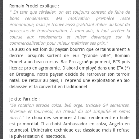
Romain Prodel explique :
" En tant que céréalier, on est toujours content de faire de
bons rendements. Ma motivation première reste
économique, mais je trouve aussi gratifiant d’aller au bout du
processus de transformation. À mon avis, il faut arrêter la
course aux rendements et miser davantage sur la
commercialisation pour mieux maîtriser ses prix."
Là aussi on est loin du paysan bourrin que certains aiment à
décrire lorsqu'ils sortent de leur "grande ville", Romain
Prodel a un beau cursus. Bac Pro agroéquipement, BTS puis
licence pro en agronomie. D'abord employé dans une ETA (*)
en Bretagne, notre paysan décide de retrouver son terroir
natal. De retour au pays, il reprend une exploitation en bio
délaissée et la convertit en traditionnel.
Je cite l'article
:
"Sa rotation associe colza, blé, orge, triticale G4 semences,
féverole et tournesol, en travail du sol simplifié et semis
direct."
Le choix des semences à haut rendement en huile
est primordial. Il a choisi Ambassador en colza, Angelo en
tournesol. L'itinéraire technique est classique mais il refuse
la pulvérisation d'insecticide.