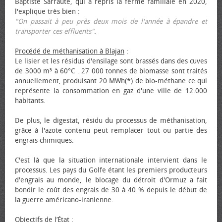
Baptiste Sarraute, qui a repris la ferme familiale en 2020,
l'explique très bien :
"On passait à peu près deux mois de l'année à épandre et
transporter ces effluents"
.
Procédé de méthanisation à Blajan
:
Le lisier et les résidus d'ensilage sont brassés dans des cuves
de 3000 m³ à 60°C . 27 000 tonnes de biomasse sont traités
annuellement, produisant 20 MWh(*) de bio-méthane ce qui
représente la consommation en gaz d'une ville de 12.000
habitants.
De plus, le digestat, résidu du processus de méthanisation,
grâce à l'azote contenu peut remplacer tout ou partie des
engrais chimiques.
C'est là que la situation internationale intervient dans le
processus. Les pays du Golfe étant les premiers producteurs
d'engrais au monde, le blocage du détroit d'Ormuz a fait
bondir le coût des engrais de 30 à 40 % depuis le début de
la guerre américano-iranienne.
Objectifs de l’État
: