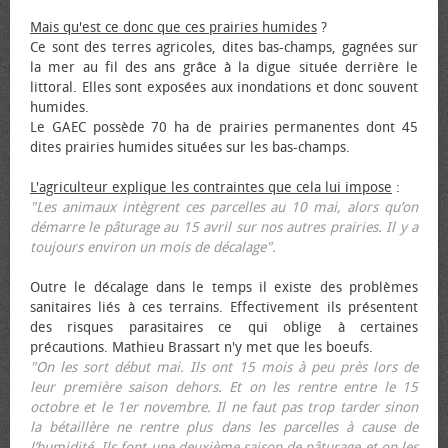
Mais qu'est ce donc que ces prairies humides
?
Ce sont des terres agricoles, dites bas-champs, gagnées sur
la mer au fil des ans grâce à la digue située derrière le
littoral. Elles sont exposées aux inondations et donc souvent
humides.
Le GAEC possède 70 ha de prairies permanentes dont 45
dites prairies humides situées sur les bas-champs.
L'agriculteur explique les contraintes que cela lui impose
:
"Les animaux intègrent ces parcelles au 10 mai, alors qu’on
démarre le pâturage au 15 avril sur nos autres prairies. Il y a
toujours environ un mois de décalage".
Outre le décalage dans le temps il existe des problèmes
sanitaires liés à ces terrains. Effectivement ils présentent
des risques parasitaires ce qui oblige à certaines
précautions. Mathieu Brassart n'y met que les bœufs.
"On les sort début mai. Ils ont 15 mois à peu près lors de
leur première saison dehors. Et on les rentre entre le 15
octobre et le 1er novembre. Il ne faut pas trop tarder sinon
la bétaillère ne rentre plus dans les parcelles à cause de
l’humidité. Ils font une deuxième saison de pâturage et on les