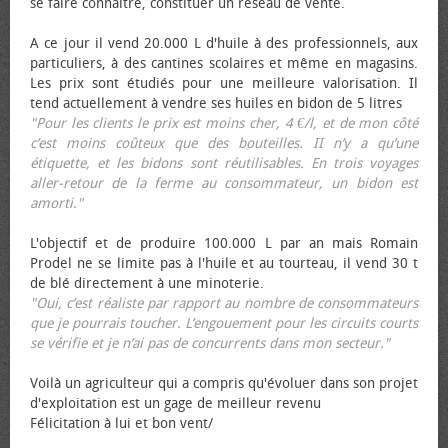
se faire connaître, constituer un réseau de vente.
A ce jour il vend 20.000 L d'huile à des professionnels, aux
particuliers, à des cantines scolaires et même en magasins.
Les prix sont étudiés pour une meilleure valorisation. Il
tend actuellement à vendre ses huiles en bidon de 5 litres
"Pour les clients le prix est moins cher, 4 €/l, et de mon côté
c’est moins coûteux que des bouteilles. II n’y a qu’une
étiquette, et les bidons sont réutilisables. En trois voyages
aller-retour de la ferme au consommateur, un bidon est
amorti."
L'objectif et de produire 100.000 L par an mais Romain
Prodel ne se limite pas à l'huile et au tourteau, il vend 30 t
de blé directement à une minoterie.
"Oui, c’est réaliste par rapport au nombre de consommateurs
que je pourrais toucher. L’engouement pour les circuits courts
se vérifie et je n’ai pas de concurrents dans mon secteur."
Voilà un agriculteur qui a compris qu'évoluer dans son projet
d'exploitation est un gage de meilleur revenu
Félicitation à lui et bon vent/