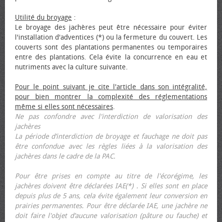
Utilité du broyage
:
Le broyage des jachères peut être nécessaire pour éviter
l'installation d'adventices (*) ou la fermeture du couvert. Les
couverts sont des plantations permanentes ou temporaires
entre des plantations. Cela évite la concurrence en eau et
nutriments avec la culture suivante.
Pour le point suivant je cite l'article dans son intégralité,
pour bien montrer la complexité des réglementations
même si elles sont nécessaires
.
Ne pas confondre avec l'interdiction de valorisation des
jachères
La période d’interdiction de broyage et fauchage ne doit pas
être confondue avec les règles liées à la valorisation des
jachères dans le cadre de la PAC.
Pour être prises en compte au titre de l'écorégime, les
jachères doivent être déclarées IAE(*) . Si elles sont en place
depuis plus de 5 ans, cela évite également leur conversion en
prairies permanentes. Pour être déclarée IAE, une jachère ne
doit faire l'objet d’aucune valorisation (pâture ou fauche) et