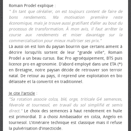
Romain Prodel explique :
" En tant que céréalier, on est toujours content de faire de
bons rendements. Ma motivation première reste
économique, mais je trouve aussi gratifiant d’aller au bout du
processus de transformation. À mon avis, il faut arrêter la
course aux rendements et miser davantage sur la
commercialisation pour mieux maîtriser ses prix."
Là aussi on est loin du paysan bourrin que certains aiment à
décrire lorsqu'ils sortent de leur "grande ville", Romain
Prodel a un beau cursus. Bac Pro agroéquipement, BTS puis
licence pro en agronomie. D'abord employé dans une ETA (*)
en Bretagne, notre paysan décide de retrouver son terroir
natal. De retour au pays, il reprend une exploitation en bio
délaissée et la convertit en traditionnel.
Je cite l'article
:
"Sa rotation associe colza, blé, orge, triticale G4 semences,
féverole et tournesol, en travail du sol simplifié et semis
direct."
Le choix des semences à haut rendement en huile
est primordial. Il a choisi Ambassador en colza, Angelo en
tournesol. L'itinéraire technique est classique mais il refuse
la pulvérisation d'insecticide.