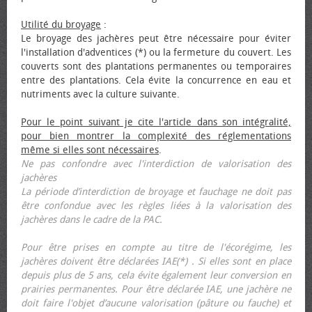
Utilité du broyage
:
Le broyage des jachères peut être nécessaire pour éviter
l'installation d'adventices (*) ou la fermeture du couvert. Les
couverts sont des plantations permanentes ou temporaires
entre des plantations. Cela évite la concurrence en eau et
nutriments avec la culture suivante.
Pour le point suivant je cite l'article dans son intégralité,
pour bien montrer la complexité des réglementations
même si elles sont nécessaires
.
Ne pas confondre avec l'interdiction de valorisation des
jachères
La période d’interdiction de broyage et fauchage ne doit pas
être confondue avec les règles liées à la valorisation des
jachères dans le cadre de la PAC.
Pour être prises en compte au titre de l'écorégime, les
jachères doivent être déclarées IAE(*) . Si elles sont en place
depuis plus de 5 ans, cela évite également leur conversion en
prairies permanentes. Pour être déclarée IAE, une jachère ne
doit faire l'objet d’aucune valorisation (pâture ou fauche) et