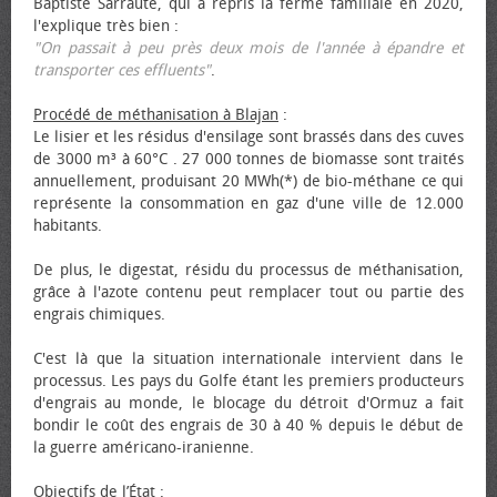
Baptiste Sarraute, qui a repris la ferme familiale en 2020,
l'explique très bien :
"On passait à peu près deux mois de l'année à épandre et
transporter ces effluents"
.
Procédé de méthanisation à Blajan
:
Le lisier et les résidus d'ensilage sont brassés dans des cuves
de 3000 m³ à 60°C . 27 000 tonnes de biomasse sont traités
annuellement, produisant 20 MWh(*) de bio-méthane ce qui
représente la consommation en gaz d'une ville de 12.000
habitants.
De plus, le digestat, résidu du processus de méthanisation,
grâce à l'azote contenu peut remplacer tout ou partie des
engrais chimiques.
C'est là que la situation internationale intervient dans le
processus. Les pays du Golfe étant les premiers producteurs
d'engrais au monde, le blocage du détroit d'Ormuz a fait
bondir le coût des engrais de 30 à 40 % depuis le début de
la guerre américano-iranienne.
Objectifs de l’État
: