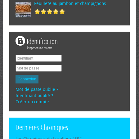
Feuilleté au jambon et champignons
Identification
Proposer une recette
Connexion
Mot de passe oublié ?
Identifiant oublié ?
Créer un compte
Dernières Chroniques
Les Chroniques de Lucullus n°692