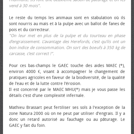
vend à 30 mois".
Le reste du temps les animaux sont en stabulation où ils
sont nourris au maïs et à la pulpe avec un ballot de fanes de
pois et du correcteur.
"On leur met en plus de la pulpe et du tourteau en phase
d’engraissement. L’avantage des Herefords, c’est qu’ils ont un
bon indice de consommation. On sort des bœufs à 350 kg de
carcasse, c’est correct !"
.
Pour ces bas-champs le GAEC touche des aides MAEC (*),
environ 4000 €, visant à accompagner le changement de
pratiques agricoles en faveur de la biodiversité, de la qualité
de l’eau et de la lutte contre l’érosion.
Il est concerné par le MAEC MHU(*) mais je vous passe les
détails c'est d'une complexité infernale.
Mathieu Brassart peut fertiliser ses sols à l'exception de la
zone Natura 2000 où on ne peut par utiliser d'engrais. Il y a
donc un retard autorisé au fauchage ou au pâturage. Le
GAEC y fait du foin.