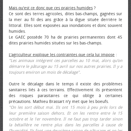
Mais qu'est ce donc que ces prairies humides
?
Ce sont des terres agricoles, dites bas-champs, gagnées sur
la mer au fil des ans grâce à la digue située derrière le
littoral. Elles sont exposées aux inondations et donc souvent
humides.
Le GAEC possède 70 ha de prairies permanentes dont 45
dites prairies humides situées sur les bas-champs.
L'agriculteur explique les contraintes que cela lui impose
:
"Les animaux intègrent ces parcelles au 10 mai, alors qu’on
démarre le pâturage au 15 avril sur nos autres prairies. Il y a
toujours environ un mois de décalage".
Outre le décalage dans le temps il existe des problèmes
sanitaires liés à ces terrains. Effectivement ils présentent
des risques parasitaires ce qui oblige à certaines
précautions. Mathieu Brassart n'y met que les bœufs.
"On les sort début mai. Ils ont 15 mois à peu près lors de
leur première saison dehors. Et on les rentre entre le 15
octobre et le 1er novembre. Il ne faut pas trop tarder sinon
la bétaillère ne rentre plus dans les parcelles à cause de
l’humidité. Ils font une deuxième saison de pâturage et on les