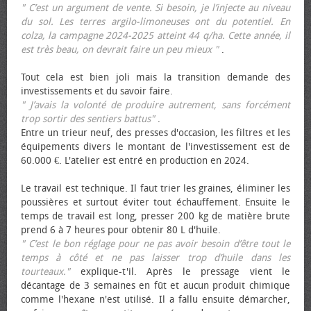
" C’est un argument de vente. Si besoin, je l’injecte au niveau
du sol. Les terres argilo-limoneuses ont du potentiel. En
colza, la campagne 2024-2025 atteint 44 q/ha. Cette année, il
est très beau, on devrait faire un peu mieux "
.
Tout cela est bien joli mais la transition demande des
investissements et du savoir faire.
" J’avais la volonté de produire autrement, sans forcément
trop sortir des sentiers battus"
.
Entre un trieur neuf, des presses d'occasion, les filtres et les
équipements divers le montant de l'investissement est de
60.000 €. L'atelier est entré en production en 2024.
Le travail est technique. Il faut trier les graines, éliminer les
poussières et surtout éviter tout échauffement. Ensuite le
temps de travail est long, presser 200 kg de matière brute
prend 6 à 7 heures pour obtenir 80 L d'huile.
" C’est le bon réglage pour ne pas avoir besoin d’être tout le
temps à côté et ne pas laisser trop d’huile dans les
tourteaux."
explique-t'il. Après le pressage vient le
décantage de 3 semaines en fût et aucun produit chimique
comme l'hexane n'est utilisé. Il a fallu ensuite démarcher,