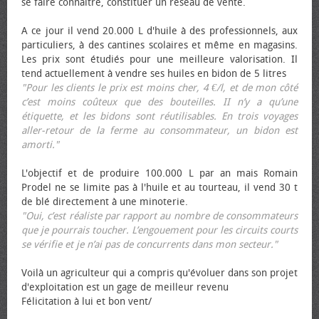
se faire connaître, constituer un réseau de vente.
A ce jour il vend 20.000 L d'huile à des professionnels, aux
particuliers, à des cantines scolaires et même en magasins.
Les prix sont étudiés pour une meilleure valorisation. Il
tend actuellement à vendre ses huiles en bidon de 5 litres
"Pour les clients le prix est moins cher, 4 €/l, et de mon côté
c’est moins coûteux que des bouteilles. II n’y a qu’une
étiquette, et les bidons sont réutilisables. En trois voyages
aller-retour de la ferme au consommateur, un bidon est
amorti."
L'objectif et de produire 100.000 L par an mais Romain
Prodel ne se limite pas à l'huile et au tourteau, il vend 30 t
de blé directement à une minoterie.
"Oui, c’est réaliste par rapport au nombre de consommateurs
que je pourrais toucher. L’engouement pour les circuits courts
se vérifie et je n’ai pas de concurrents dans mon secteur."
Voilà un agriculteur qui a compris qu'évoluer dans son projet
d'exploitation est un gage de meilleur revenu
Félicitation à lui et bon vent/