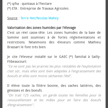
(*) q/ha : quintaux à l'hectare
(*) ETA : Entreprise de Travaux Agricoles
Source
:
Terre-Net/Nicolas Mahey
Valorisation des zones humides par l'élevage
C'est un réel casse-tête. Les zones humides de la baie de
Somme sont soumises à de fortes réglementations et
restrictions. Néanmoins des éleveurs comme Mathieu
Brassart le font très bien.
Je cite l'éleveur installé sur le GAEC (*) familial à Sailly-
Flibeaucourt:
"Ce ne sont pas les prairies les plus rentables de l’exploitation
c’est sûr, mais elles sont bien adaptées à l’engraissement des
bœufs et elles sont moins séchantes l’été".
Il élève toute la filière bovine, des vaches laitières, des
génisses et des bœufs.
"On trait 125 vaches, on garde toutes les femelles pour le
renouvellement et les mâles pour en faire des bœufs
d’engraissement".