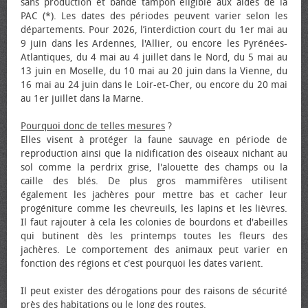
sans production et bande tampon éligible aux aides de la
PAC (*). Les dates des périodes peuvent varier selon les
départements. Pour 2026, l’interdiction court du 1er mai au
9 juin dans les Ardennes, l'Allier, ou encore les Pyrénées-
Atlantiques, du 4 mai au 4 juillet dans le Nord, du 5 mai au
13 juin en Moselle, du 10 mai au 20 juin dans la Vienne, du
16 mai au 24 juin dans le Loir-et-Cher, ou encore du 20 mai
au 1er juillet dans la Marne.
Pourquoi donc de telles mesures
?
Elles visent à protéger la faune sauvage en période de
reproduction ainsi que la nidification des oiseaux nichant au
sol comme la perdrix grise, l'alouette des champs ou la
caille des blés. De plus gros mammifères utilisent
également les jachères pour mettre bas et cacher leur
progéniture comme les chevreuils, les lapins et les lièvres.
Il faut rajouter à cela les colonies de bourdons et d'abeilles
qui butinent dès les printemps toutes les fleurs des
jachères. Le comportement des animaux peut varier en
fonction des régions et c'est pourquoi les dates varient.
Il peut exister des dérogations pour des raisons de sécurité
près des habitations ou le long des routes.