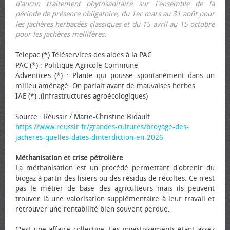
d'aucun traitement phytosanitaire sur l'ensemble de la
période de présence obligatoire, du 1er mars au 31 août pour
les jachères herbacées classiques et du 15 avril au 15 octobre
pour les jachères mellifères.
Telepac (*) Téléservices des aides à la PAC
PAC (*) : Politique Agricole Commune
Adventices (*) : Plante qui pousse spontanément dans un
milieu aménagé. On parlait avant de mauvaises herbes.
IAE (*) :(infrastructures agroécologiques)
Source : Réussir / Marie-Christine Bidault
https://www.reussir.fr/grandes-cultures/broyage-des-
jacheres-quelles-dates-dinterdiction-en-2026
Méthanisation et crise pétrolière
La méthanisation est un procédé permettant d'obtenir du
biogaz à partir des lisiers ou des résidus de récoltes. Ce n'est
pas le métier de base des agriculteurs mais ils peuvent
trouver là une valorisation supplémentaire à leur travail et
retrouver une rentabilité bien souvent perdue.
C'est une affaire collective. Les investissements étant assez