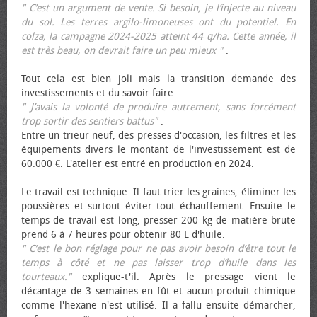
" C’est un argument de vente. Si besoin, je l’injecte au niveau
du sol. Les terres argilo-limoneuses ont du potentiel. En
colza, la campagne 2024-2025 atteint 44 q/ha. Cette année, il
est très beau, on devrait faire un peu mieux "
.
Tout cela est bien joli mais la transition demande des
investissements et du savoir faire.
" J’avais la volonté de produire autrement, sans forcément
trop sortir des sentiers battus"
.
Entre un trieur neuf, des presses d'occasion, les filtres et les
équipements divers le montant de l'investissement est de
60.000 €. L'atelier est entré en production en 2024.
Le travail est technique. Il faut trier les graines, éliminer les
poussières et surtout éviter tout échauffement. Ensuite le
temps de travail est long, presser 200 kg de matière brute
prend 6 à 7 heures pour obtenir 80 L d'huile.
" C’est le bon réglage pour ne pas avoir besoin d’être tout le
temps à côté et ne pas laisser trop d’huile dans les
tourteaux."
explique-t'il. Après le pressage vient le
décantage de 3 semaines en fût et aucun produit chimique
comme l'hexane n'est utilisé. Il a fallu ensuite démarcher,