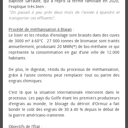
Baptiste Sarraute, qui a repris la ferme familiale en 2020,
l'explique très bien :
"On passait à peu près deux mois de l'année à épandre et
transporter ces effluents"
.
Procédé de méthanisation à Blajan
:
Le lisier et les résidus d'ensilage sont brassés dans des cuves
de 3000 m³ à 60°C . 27 000 tonnes de biomasse sont traités
annuellement, produisant 20 MWh(*) de bio-méthane ce qui
représente la consommation en gaz d'une ville de 12.000
habitants.
De plus, le digestat, résidu du processus de méthanisation,
grâce à l'azote contenu peut remplacer tout ou partie des
engrais chimiques.
C'est là que la situation internationale intervient dans le
processus. Les pays du Golfe étant les premiers producteurs
d'engrais au monde, le blocage du détroit d'Ormuz a fait
bondir le coût des engrais de 30 à 40 % depuis le début de
la guerre américano-iranienne.
Objectifs de l’État
: