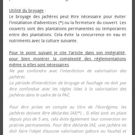
Utilité du broyage
:
Le broyage des jachères peut être nécessaire pour éviter
l'installation d'adventices (*) ou la fermeture du couvert. Les
couverts sont des plantations permanentes ou temporaires
entre des plantations. Cela évite la concurrence en eau et
nutriments avec la culture suivante.
Pour le point suivant je cite l'article dans son intégralité,
pour bien montrer la complexité des réglementations
même si elles sont nécessaires
.
Ne pas confondre avec l'interdiction de valorisation des
jachères
La période d’interdiction de broyage et fauchage ne doit pas
être confondue avec les règles liées à la valorisation des
jachères dans le cadre de la PAC.
Pour être prises en compte au titre de l'écorégime, les
jachères doivent être déclarées IAE(*) . Si elles sont en place
depuis plus de 5 ans, cela évite également leur conversion en
prairies permanentes. Pour être déclarée IAE, une jachère ne
doit faire l'objet d’aucune valorisation (pâture ou fauche) et