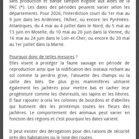
sans production et bande tampon éligible aux aides de la
PAC (*). Les dates des périodes peuvent varier selon les
départements. Pour 2026, l’interdiction court du 1er mai au
9 juin dans les Ardennes, l'Allier, ou encore les Pyrénées-
Atlantiques, du 4 mai au 4 juillet dans le Nord, du 5 mai au
13 juin en Moselle, du 10 mai au 20 juin dans la Vienne, du
16 mai au 24 juin dans le Loir-et-Cher, ou encore du 20 mai
au 1er juillet dans la Marne.
Pourquoi donc de telles mesures
?
Elles visent à protéger la faune sauvage en période de
reproduction ainsi que la nidification des oiseaux nichant au
sol comme la perdrix grise, l'alouette des champs ou la
caille des blés. De plus gros mammifères utilisent
également les jachères pour mettre bas et cacher leur
progéniture comme les chevreuils, les lapins et les lièvres.
Il faut rajouter à cela les colonies de bourdons et d'abeilles
qui butinent dès les printemps toutes les fleurs des
jachères. Le comportement des animaux peut varier en
fonction des régions et c'est pourquoi les dates varient.
Il peut exister des dérogations pour des raisons de sécurité
près des habitations ou le long des routes.