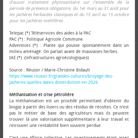
d'aucun traitement phytosanitaire sur l'ensemble de la
période de présence obligatoire, du 1er mars au 31 août pour
les jachères herbacées classiques et du 15 avril au 15 octobre
pour les jachères mellifères.
Telepac (*) Téléservices des aides à la PAC
PAC (*) : Politique Agricole Commune
Adventices (*) : Plante qui pousse spontanément dans un
milieu aménagé. On parlait avant de mauvaises herbes.
IAE (*) :(infrastructures agroécologiques)
Source : Réussir / Marie-Christine Bidault
https://www.reussir.fr/grandes-cultures/broyage-des-
jacheres-quelles-dates-dinterdiction-en-2026
Méthanisation et crise pétrolière
La méthanisation est un procédé permettant d'obtenir du
biogaz à partir des lisiers ou des résidus de récoltes. Ce n'est
pas le métier de base des agriculteurs mais ils peuvent
trouver là une valorisation supplémentaire à leur travail et
retrouver une rentabilité bien souvent perdue.
C'est une affaire collective. Les investissements étant assez