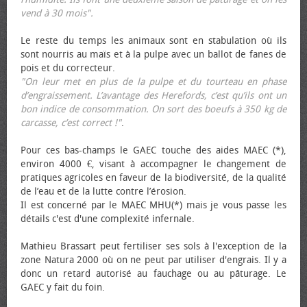
vend à 30 mois".
Le reste du temps les animaux sont en stabulation où ils
sont nourris au maïs et à la pulpe avec un ballot de fanes de
pois et du correcteur.
"On leur met en plus de la pulpe et du tourteau en phase
d’engraissement. L’avantage des Herefords, c’est qu’ils ont un
bon indice de consommation. On sort des bœufs à 350 kg de
carcasse, c’est correct !"
.
Pour ces bas-champs le GAEC touche des aides MAEC (*),
environ 4000 €, visant à accompagner le changement de
pratiques agricoles en faveur de la biodiversité, de la qualité
de l’eau et de la lutte contre l’érosion.
Il est concerné par le MAEC MHU(*) mais je vous passe les
détails c'est d'une complexité infernale.
Mathieu Brassart peut fertiliser ses sols à l'exception de la
zone Natura 2000 où on ne peut par utiliser d'engrais. Il y a
donc un retard autorisé au fauchage ou au pâturage. Le
GAEC y fait du foin.