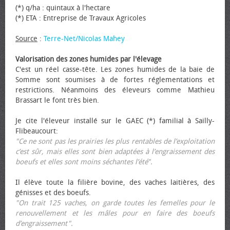
(*) q/ha : quintaux à l'hectare
(*) ETA : Entreprise de Travaux Agricoles
Source
:
Terre-Net/Nicolas Mahey
Valorisation des zones humides par l'élevage
C'est un réel casse-tête. Les zones humides de la baie de
Somme sont soumises à de fortes réglementations et
restrictions. Néanmoins des éleveurs comme Mathieu
Brassart le font très bien.
Je cite l'éleveur installé sur le GAEC (*) familial à Sailly-
Flibeaucourt:
"Ce ne sont pas les prairies les plus rentables de l’exploitation
c’est sûr, mais elles sont bien adaptées à l’engraissement des
bœufs et elles sont moins séchantes l’été".
Il élève toute la filière bovine, des vaches laitières, des
génisses et des bœufs.
"On trait 125 vaches, on garde toutes les femelles pour le
renouvellement et les mâles pour en faire des bœufs
d’engraissement".