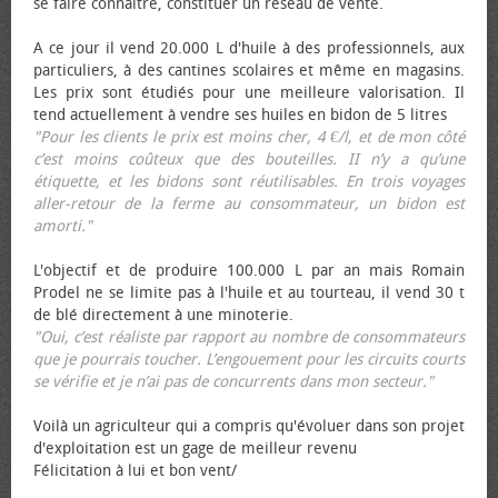
se faire connaître, constituer un réseau de vente.
A ce jour il vend 20.000 L d'huile à des professionnels, aux
particuliers, à des cantines scolaires et même en magasins.
Les prix sont étudiés pour une meilleure valorisation. Il
tend actuellement à vendre ses huiles en bidon de 5 litres
"Pour les clients le prix est moins cher, 4 €/l, et de mon côté
c’est moins coûteux que des bouteilles. II n’y a qu’une
étiquette, et les bidons sont réutilisables. En trois voyages
aller-retour de la ferme au consommateur, un bidon est
amorti."
L'objectif et de produire 100.000 L par an mais Romain
Prodel ne se limite pas à l'huile et au tourteau, il vend 30 t
de blé directement à une minoterie.
"Oui, c’est réaliste par rapport au nombre de consommateurs
que je pourrais toucher. L’engouement pour les circuits courts
se vérifie et je n’ai pas de concurrents dans mon secteur."
Voilà un agriculteur qui a compris qu'évoluer dans son projet
d'exploitation est un gage de meilleur revenu
Félicitation à lui et bon vent/