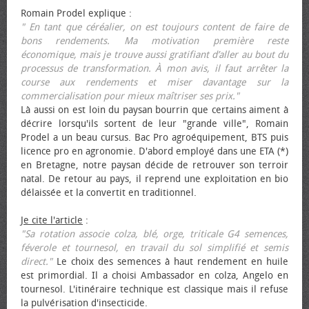
Romain Prodel explique :
" En tant que céréalier, on est toujours content de faire de
bons rendements. Ma motivation première reste
économique, mais je trouve aussi gratifiant d’aller au bout du
processus de transformation. À mon avis, il faut arrêter la
course aux rendements et miser davantage sur la
commercialisation pour mieux maîtriser ses prix."
Là aussi on est loin du paysan bourrin que certains aiment à
décrire lorsqu'ils sortent de leur "grande ville", Romain
Prodel a un beau cursus. Bac Pro agroéquipement, BTS puis
licence pro en agronomie. D'abord employé dans une ETA (*)
en Bretagne, notre paysan décide de retrouver son terroir
natal. De retour au pays, il reprend une exploitation en bio
délaissée et la convertit en traditionnel.
Je cite l'article
:
"Sa rotation associe colza, blé, orge, triticale G4 semences,
féverole et tournesol, en travail du sol simplifié et semis
direct."
Le choix des semences à haut rendement en huile
est primordial. Il a choisi Ambassador en colza, Angelo en
tournesol. L'itinéraire technique est classique mais il refuse
la pulvérisation d'insecticide.