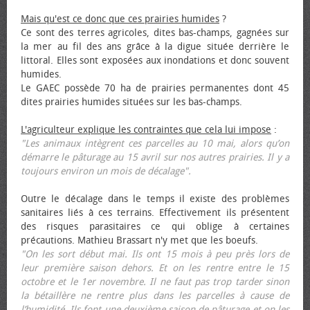
Mais qu'est ce donc que ces prairies humides
?
Ce sont des terres agricoles, dites bas-champs, gagnées sur
la mer au fil des ans grâce à la digue située derrière le
littoral. Elles sont exposées aux inondations et donc souvent
humides.
Le GAEC possède 70 ha de prairies permanentes dont 45
dites prairies humides situées sur les bas-champs.
L'agriculteur explique les contraintes que cela lui impose
:
"Les animaux intègrent ces parcelles au 10 mai, alors qu’on
démarre le pâturage au 15 avril sur nos autres prairies. Il y a
toujours environ un mois de décalage".
Outre le décalage dans le temps il existe des problèmes
sanitaires liés à ces terrains. Effectivement ils présentent
des risques parasitaires ce qui oblige à certaines
précautions. Mathieu Brassart n'y met que les bœufs.
"On les sort début mai. Ils ont 15 mois à peu près lors de
leur première saison dehors. Et on les rentre entre le 15
octobre et le 1er novembre. Il ne faut pas trop tarder sinon
la bétaillère ne rentre plus dans les parcelles à cause de
l’humidité. Ils font une deuxième saison de pâturage et on les