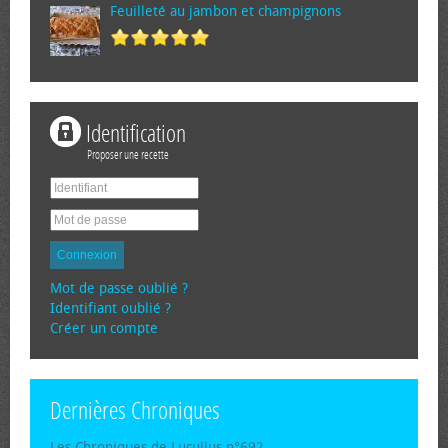
Feuilleté au jambon et champignons
Identification
Proposer une recette
Connexion
Mot de passe oublié ?
Identifiant oublié ?
Créer un compte
Dernières Chroniques
Les Chroniques de Lucullus n°692