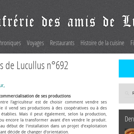
hroniques
Voyages
Restaurants
Histoire de la cuisine
F
s de Lucullus n°692
ur,
commercialisation de ses productions
ntre l’agriculteur est de choisir comment vendre ses
le il vend ses productions à des coopératives ou à des
s établies. Mais il peut également, selon la production,
Der
 ou encore la transformer avant d'en vendre le produit.
au début de l'installation dans un projet d'exploitation
itant décide de changer d'orientation.