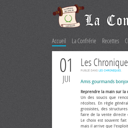
Accueil
La Confrérie
Recettes
C
01
Les Chronique
PUBLIÉ DANS
LES CHRONIQUES
.
JUI
Amis gourmands bonjo
Reprendre la main sur la 
Un des soucis que renco
récoltes. En règle généra
grossistes, des structure
faire de la vente directe
Le choix est souvent fait 
mais il arrive que l'explo