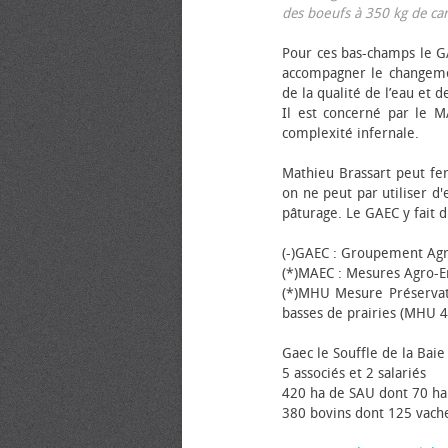
des bœufs à 350 kg de carca
Pour ces bas-champs le GA
accompagner le changemen
de la qualité de l’eau et de
Il est concerné par le M
complexité infernale.
Mathieu Brassart peut fer
on ne peut par utiliser d'
pâturage. Le GAEC y fait d
(-)GAEC : Groupement Agr
(*)MAEC : Mesures Agro-E
(*)MHU Mesure Préservat
basses de prairies (MHU 4
Gaec le Souffle de la Baie 
5 associés et 2 salariés
420 ha de SAU dont 70 ha
380 bovins dont 125 vache