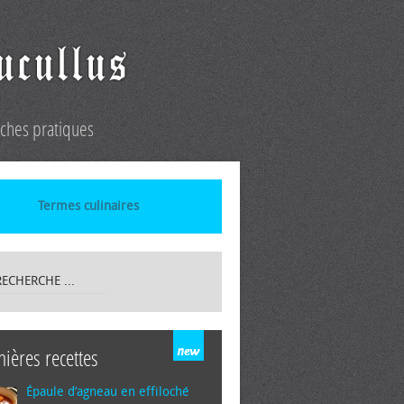
iches pratiques
Termes culinaires
nières recettes
Épaule d’agneau en effiloché