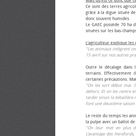
Mais qu'est ce donc que c
Ce sont des terres agrico
grâce à la digue située de
donc souvent humides.
Le GAEC possède 70 ha de
situées sur les bas-champ
L'agriculteur explique les
"Les animaux intègrent ces
15 avril sur nos autres pra
Outre le décalage dans l
terrains. Effectivement i
certaines précautions. Ma
"On les sort début mai. I
dehors. Et on les rentre e
tarder sinon la bétaillère 
font une deuxième saison 
Le reste du temps les anim
la pulpe avec un ballot de
"On leur met en plus de
L’avantage des Herefords,