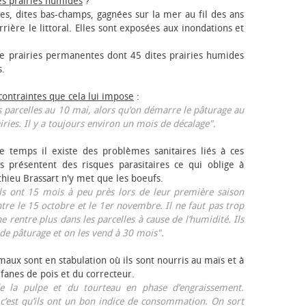
es prairies humides
?
les, dites bas-champs, gagnées sur la mer au fil des ans
rrière le littoral. Elles sont exposées aux inondations et
 prairies permanentes dont 45 dites prairies humides
s.
 contraintes que cela lui impose
:
 parcelles au 10 mai, alors qu’on démarre le pâturage au
iries. Il y a toujours environ un mois de décalage".
e temps il existe des problèmes sanitaires liés à ces
ls présentent des risques parasitaires ce qui oblige à
thieu Brassart n'y met que les bœufs.
ls ont 15 mois à peu près lors de leur première saison
ntre le 15 octobre et le 1er novembre. Il ne faut pas trop
ne rentre plus dans les parcelles à cause de l’humidité. Ils
de pâturage et on les vend à 30 mois".
aux sont en stabulation où ils sont nourris au maïs et à
 fanes de pois et du correcteur.
 la pulpe et du tourteau en phase d’engraissement.
 c’est qu’ils ont un bon indice de consommation. On sort