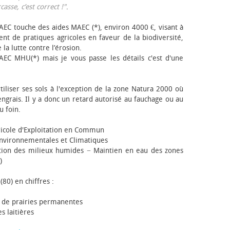
sse, c’est correct !"
.
EC touche des aides MAEC (*), environ 4000 €, visant à
t de pratiques agricoles en faveur de la biodiversité,
 la lutte contre l’érosion.
AEC MHU(*) mais je vous passe les détails c'est d'une
tiliser ses sols à l'exception de la zone Natura 2000 où
engrais. Il y a donc un retard autorisé au fauchage ou au
u foin.
icole d'Exploitation en Commun
nvironnementales et Climatiques
ion des milieux humides − Maintien en eau des zones
)
(80) en chiffres :
 de prairies permanentes
s laitières