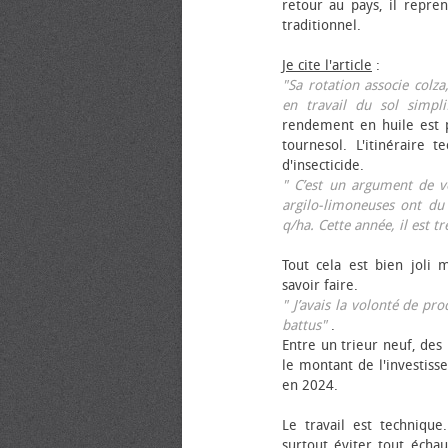
retour au pays, il repren
traditionnel.
Je cite l'article
:
"Sa rotation associe colza
en travail du sol simpli
rendement en huile est p
tournesol. L'itinéraire t
d'insecticide.
" C’est un argument de ven
argilo-limoneuses ont du
q/ha. Cette année, il est t
Tout cela est bien joli 
savoir faire.
" J’avais la volonté de pr
battus"
.
Entre un trieur neuf, des 
le montant de l'investiss
en 2024.
Le travail est technique.
surtout éviter tout échau