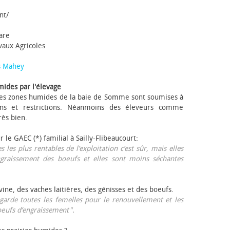
nt/
tare
avaux Agricoles
s Mahey
mides par l'élevage
 Les zones humides de la baie de Somme sont soumises à
ons et restrictions. Néanmoins des éleveurs comme
rès bien.
ur le GAEC (*) familial à Sailly-Flibeaucourt:
s les plus rentables de l’exploitation c’est sûr, mais elles
ngraissement des bœufs et elles sont moins séchantes
ovine, des vaches laitières, des génisses et des bœufs.
garde toutes les femelles pour le renouvellement et les
œufs d’engraissement".