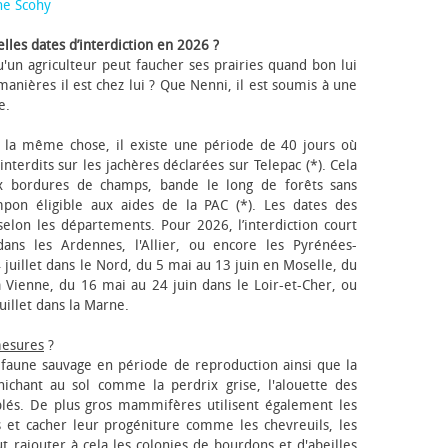
ne Scohy
lles dates d’interdiction en 2026 ?
'un agriculteur peut faucher ses prairies quand bon lui
anières il est chez lui ? Que Nenni, il est soumis à une
e.
 la même chose, il existe une période de 40 jours où
nterdits sur les jachères déclarées sur Telepac (*). Cela
x bordures de champs, bande le long de forêts sans
pon éligible aux aides de la PAC (*). Les dates des
elon les départements. Pour 2026, l’interdiction court
ns les Ardennes, l'Allier, ou encore les Pyrénées-
 juillet dans le Nord, du 5 mai au 13 juin en Moselle, du
 Vienne, du 16 mai au 24 juin dans le Loir-et-Cher, ou
uillet dans la Marne.
mesures
?
a faune sauvage en période de reproduction ainsi que la
 nichant au sol comme la perdrix grise, l'alouette des
blés. De plus gros mammifères utilisent également les
 et cacher leur progéniture comme les chevreuils, les
faut rajouter à cela les colonies de bourdons et d'abeilles