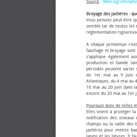
Source
:
Web-Agri/Delphi
Broyage des jachères : que
Vous pensiez peut-être qu
semble car de toutes les m
réglementation rigoureus
A chaque printemps c'est
fauchage et broyage sont i
s'applique également au
production et bande tam
périodes peuvent varier s
du 1er mai au 9 juin da
Atlantiques, du 4 mai au 4
10 mai au 20 juin dans la
encore du 20 mai au 1er j
Pourquoi donc de telles 
Elles visent à protéger l
nidification des oiseaux
champs ou la caille des 
jachères pour mettre bas
lapins et les lièvres. Il 