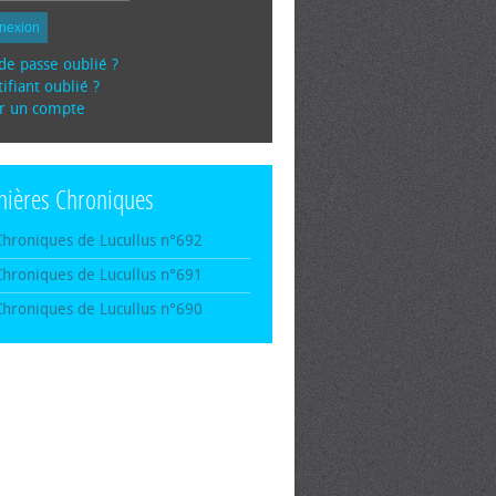
nexion
de passe oublié ?
ifiant oublié ?
r un compte
nières Chroniques
Chroniques de Lucullus n°692
Chroniques de Lucullus n°691
Chroniques de Lucullus n°690