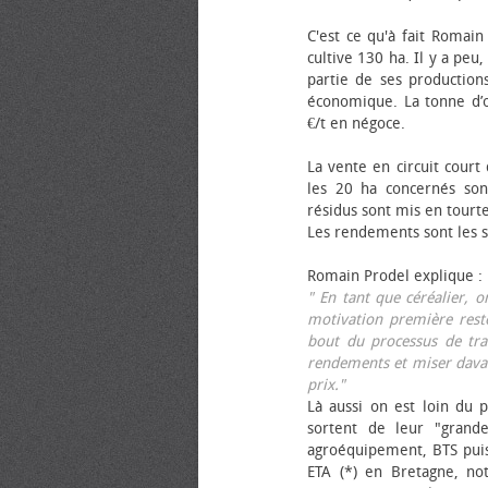
C'est ce qu'à fait Romain
cultive 130 ha. Il y a peu
partie de ses productions
économique. La tonne d’ol
€/t en négoce.
La vente en circuit court
les 20 ha concernés sont
résidus sont mis en tourt
Les rendements sont les su
Romain Prodel explique :
" En tant que céréalier, 
motivation première reste
bout du processus de tra
rendements et miser davan
prix."
Là aussi on est loin du p
sortent de leur "grand
agroéquipement, BTS pui
ETA (*) en Bretagne, no