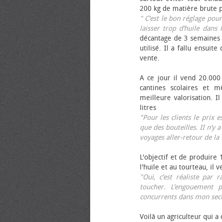
200 kg de matière brute p
" C’est le bon réglage pou
laisser trop d’huile dans 
décantage de 3 semaines 
utilisé. Il a fallu ensuit
vente.
A ce jour il vend 20.000 
cantines scolaires et 
meilleure valorisation. 
litres
"Pour les clients le prix 
que des bouteilles. II n’y a
voyages aller-retour de l
L'objectif et de produire
l'huile et au tourteau, il
"Oui, c’est réaliste pa
toucher. L’engouement p
concurrents dans mon sect
Voilà un agriculteur qui a