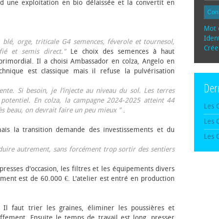
d une exploitation en bio délaissée et la convertit en
Con
Mot 
Ident
, blé, orge, triticale G4 semences, féverole et tournesol,
Crée
fié et semis direct."
Le choix des semences à haut
rimordial. Il a choisi Ambassador en colza, Angelo en
echnique est classique mais il refuse la pulvérisation
Der
te. Si besoin, je l’injecte au niveau du sol. Les terres
 potentiel. En colza, la campagne 2024-2025 atteint 44
Les 
rès beau, on devrait faire un peu mieux "
.
Les 
mais la transition demande des investissements et du
Les 
oduire autrement, sans forcément trop sortir des sentiers
presses d'occasion, les filtres et les équipements divers
ement est de 60.000 €. L'atelier est entré en production
 Il faut trier les graines, éliminer les poussières et
ffement. Ensuite le temps de travail est long, presser