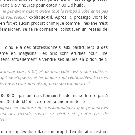
rend 6 à 7 heures pour obtenir 80 L d'huile.
r ne pas avoir besoin d’être tout le temps à côté et ne pas
les tourteaux."
explique-t'il. Après le pressage vient le
en fût et aucun produit chimique comme l'hexane n'est
e démarcher, se faire connaître, constituer un réseau de
L d'huile à des professionnels, aux particuliers, à des
même en magasins. Les prix sont étudiés pour une
Il tend actuellement à vendre ses huiles en bidon de 5
est moins cher, 4 €/l, et de mon côté c’est moins coûteux
 qu’une étiquette, et les bidons sont réutilisables. En trois
a ferme au consommateur, un bidon est amorti."
 100.000 L par an mais Romain Prodel ne se limite pas à
 vend 30 t de blé directement à une minoterie.
r rapport au nombre de consommateurs que je pourrais
our les circuits courts se vérifie et je n’ai pas de
eur."
 compris qu'évoluer dans son projet d'exploitation est un