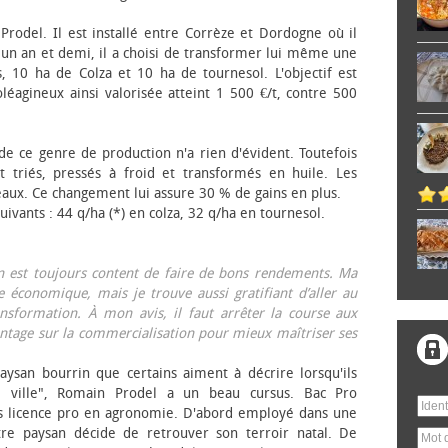
 Prodel. Il est installé entre Corrèze et Dordogne où il
, un an et demi, il a choisi de transformer lui même une
, 10 ha de Colza et 10 ha de tournesol. L'objectif est
éagineux ainsi valorisée atteint 1 500 €/t, contre 500
 de ce genre de production n'a rien d'évident. Toutefois
 triés, pressés à froid et transformés en huile. Les
eaux. Ce changement lui assure 30 % de gains en plus.
ivants : 44 q/ha (*) en colza, 32 q/ha en tournesol.
on est toujours content de faire de bons rendements. Ma
 économique, mais je trouve aussi gratifiant d’aller au
nsformation. À mon avis, il faut arrêter la course aux
tage sur la commercialisation pour mieux maîtriser ses
aysan bourrin que certains aiment à décrire lorsqu'ils
e ville", Romain Prodel a un beau cursus. Bac Pro
s licence pro en agronomie. D'abord employé dans une
tre paysan décide de retrouver son terroir natal. De