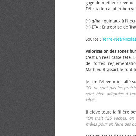
gage de meilleur revenu
Félicitation à lui et bon ve
(*) q/ha : quintaux à l'hec
(*) ETA : Entreprise de Tr
Source
:
Terre-Net/Nicola
Valorisation des zones hu
C'est un réel casse-tête.
de fortes réglementati
Mathieu Brassart le font t
Je cite l'éleveur installé s
"Ce ne sont pas les prairie
sont bien adaptées à l’e
l’été".
Il élève toute la filière b
"On trait 125 vaches, on 
mâles pour en faire des b