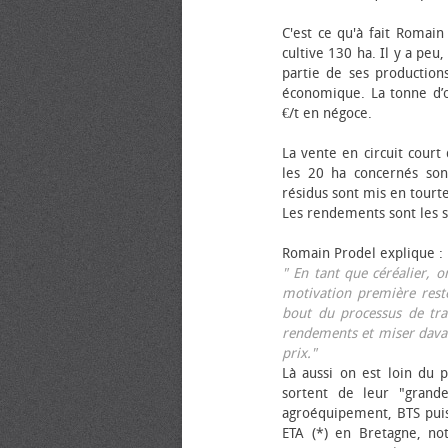
C'est ce qu'à fait Romain
cultive 130 ha. Il y a peu
partie de ses productions
économique. La tonne d’ol
€/t en négoce.
La vente en circuit court
les 20 ha concernés sont
résidus sont mis en tourt
Les rendements sont les su
Romain Prodel explique :
" En tant que céréalier, 
motivation première reste
bout du processus de tra
rendements et miser davan
prix."
Là aussi on est loin du p
sortent de leur "grand
agroéquipement, BTS pui
ETA (*) en Bretagne, no