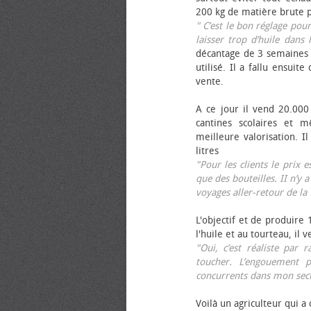
200 kg de matière brute p
" C’est le bon réglage pou
laisser trop d’huile dans 
décantage de 3 semaines 
utilisé. Il a fallu ensuit
vente.
A ce jour il vend 20.000 
cantines scolaires et 
meilleure valorisation. 
litres
"Pour les clients le prix 
que des bouteilles. II n’y a
voyages aller-retour de l
L'objectif et de produire
l'huile et au tourteau, il
"Oui, c’est réaliste pa
toucher. L’engouement p
concurrents dans mon sect
Voilà un agriculteur qui a