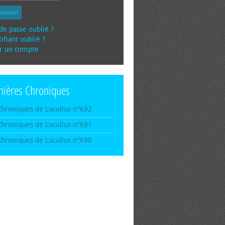
nexion
de passe oublié ?
ifiant oublié ?
r un compte
nières Chroniques
Chroniques de Lucullus n°692
Chroniques de Lucullus n°691
Chroniques de Lucullus n°690