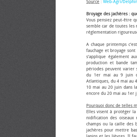
Source
:
Web-Agri/Delphi
Broyage des jachères : que
Vous pensiez peut-être qu
semble car de toutes les m
réglementation rigoureus
A chaque printemps c'est
fauchage et broyage sont i
s'applique également au
production et bande tam
périodes peuvent varier s
du 1er mai au 9 juin da
Atlantiques, du 4 mai au 4
10 mai au 20 juin dans la
encore du 20 mai au 1er j
Pourquoi donc de telles 
Elles visent à protéger l
nidification des oiseaux
champs ou la caille des 
jachères pour mettre bas
lapins et les lièvres. Il 