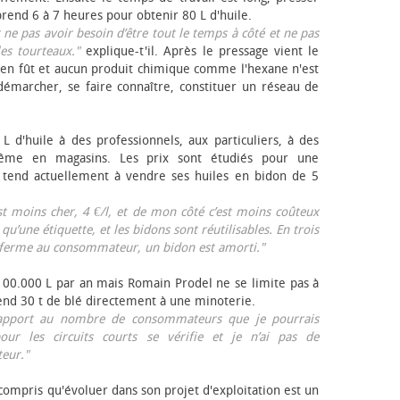
rend 6 à 7 heures pour obtenir 80 L d'huile.
r ne pas avoir besoin d’être tout le temps à côté et ne pas
les tourteaux."
explique-t'il. Après le pressage vient le
en fût et aucun produit chimique comme l'hexane n'est
e démarcher, se faire connaître, constituer un réseau de
L d'huile à des professionnels, aux particuliers, à des
même en magasins. Les prix sont étudiés pour une
Il tend actuellement à vendre ses huiles en bidon de 5
est moins cher, 4 €/l, et de mon côté c’est moins coûteux
 qu’une étiquette, et les bidons sont réutilisables. En trois
a ferme au consommateur, un bidon est amorti."
 100.000 L par an mais Romain Prodel ne se limite pas à
 vend 30 t de blé directement à une minoterie.
r rapport au nombre de consommateurs que je pourrais
our les circuits courts se vérifie et je n’ai pas de
eur."
 compris qu'évoluer dans son projet d'exploitation est un