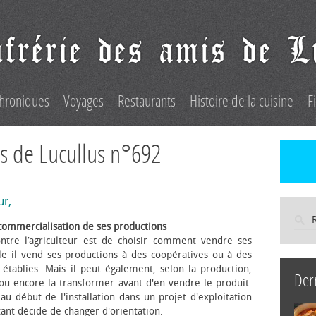
hroniques
Voyages
Restaurants
Histoire de la cuisine
F
s de Lucullus n°692
ur,
commercialisation de ses productions
ntre l’agriculteur est de choisir comment vendre ses
le il vend ses productions à des coopératives ou à des
s établies. Mais il peut également, selon la production,
Der
 ou encore la transformer avant d'en vendre le produit.
au début de l'installation dans un projet d'exploitation
itant décide de changer d'orientation.