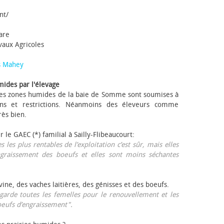
nt/
tare
avaux Agricoles
s Mahey
mides par l'élevage
 Les zones humides de la baie de Somme sont soumises à
ons et restrictions. Néanmoins des éleveurs comme
rès bien.
ur le GAEC (*) familial à Sailly-Flibeaucourt:
s les plus rentables de l’exploitation c’est sûr, mais elles
ngraissement des bœufs et elles sont moins séchantes
ovine, des vaches laitières, des génisses et des bœufs.
garde toutes les femelles pour le renouvellement et les
œufs d’engraissement".