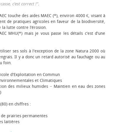
sse, c’est correct !"
.
EC touche des aides MAEC (*), environ 4000 €, visant à
t de pratiques agricoles en faveur de la biodiversité,
 la lutte contre l’érosion.
AEC MHU(*) mais je vous passe les détails c'est d'une
tiliser ses sols à l'exception de la zone Natura 2000 où
engrais. Il y a donc un retard autorisé au fauchage ou au
u foin.
icole d'Exploitation en Commun
nvironnementales et Climatiques
ion des milieux humides − Maintien en eau des zones
)
(80) en chiffres :
 de prairies permanentes
s laitières