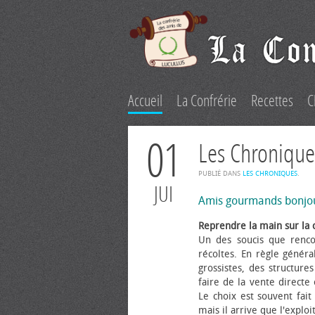
Accueil
La Confrérie
Recettes
C
01
Les Chronique
PUBLIÉ DANS
LES CHRONIQUES
.
JUI
Amis gourmands bonjo
Reprendre la main sur la 
Un des soucis que renco
récoltes. En règle généra
grossistes, des structure
faire de la vente directe
Le choix est souvent fait 
mais il arrive que l'explo