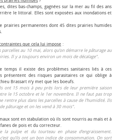
es prairies humides
?
les, dites bas-champs, gagnées sur la mer au fil des ans
rrière le littoral. Elles sont exposées aux inondations et
 prairies permanentes dont 45 dites prairies humides
s.
 contraintes que cela lui impose
:
 parcelles au 10 mai, alors qu’on démarre le pâturage au
iries. Il y a toujours environ un mois de décalage".
e temps il existe des problèmes sanitaires liés à ces
ls présentent des risques parasitaires ce qui oblige à
thieu Brassart n'y met que les bœufs.
ls ont 15 mois à peu près lors de leur première saison
ntre le 15 octobre et le 1er novembre. Il ne faut pas trop
ne rentre plus dans les parcelles à cause de l’humidité. Ils
de pâturage et on les vend à 30 mois".
aux sont en stabulation où ils sont nourris au maïs et à
 fanes de pois et du correcteur.
 la pulpe et du tourteau en phase d’engraissement.
 c’est qu’ils ont un bon indice de consommation. On sort