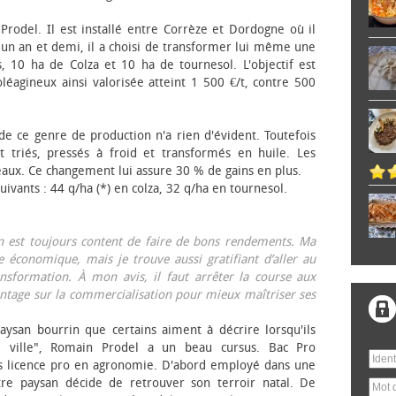
 Prodel. Il est installé entre Corrèze et Dordogne où il
, un an et demi, il a choisi de transformer lui même une
, 10 ha de Colza et 10 ha de tournesol. L'objectif est
éagineux ainsi valorisée atteint 1 500 €/t, contre 500
 de ce genre de production n'a rien d'évident. Toutefois
 triés, pressés à froid et transformés en huile. Les
eaux. Ce changement lui assure 30 % de gains en plus.
ivants : 44 q/ha (*) en colza, 32 q/ha en tournesol.
on est toujours content de faire de bons rendements. Ma
 économique, mais je trouve aussi gratifiant d’aller au
nsformation. À mon avis, il faut arrêter la course aux
tage sur la commercialisation pour mieux maîtriser ses
aysan bourrin que certains aiment à décrire lorsqu'ils
e ville", Romain Prodel a un beau cursus. Bac Pro
s licence pro en agronomie. D'abord employé dans une
tre paysan décide de retrouver son terroir natal. De