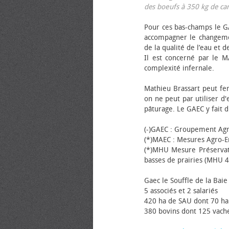
des bœufs à 350 kg de carca
Pour ces bas-champs le GA
accompagner le changemen
de la qualité de l’eau et de
Il est concerné par le M
complexité infernale.
Mathieu Brassart peut fer
on ne peut par utiliser d'
pâturage. Le GAEC y fait d
(-)GAEC : Groupement Agr
(*)MAEC : Mesures Agro-E
(*)MHU Mesure Préservat
basses de prairies (MHU 4
Gaec le Souffle de la Baie 
5 associés et 2 salariés
420 ha de SAU dont 70 ha
380 bovins dont 125 vache