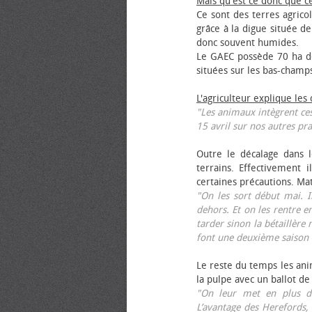
Mais qu'est ce donc que c
Ce sont des terres agrico
grâce à la digue située de
donc souvent humides.
Le GAEC possède 70 ha de
situées sur les bas-champ
L'agriculteur explique les
"Les animaux intègrent ces
15 avril sur nos autres pra
Outre le décalage dans l
terrains. Effectivement i
certaines précautions. Ma
"On les sort début mai. I
dehors. Et on les rentre e
tarder sinon la bétaillère 
font une deuxième saison 
Le reste du temps les anim
la pulpe avec un ballot de
"On leur met en plus de
L’avantage des Herefords,