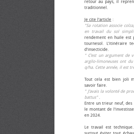
retour au pays, il repren
traditionnel.
Je cite l'article
:
"Sa rotation associe colza
en travail du sol simpli
rendement en huile est p
tournesol. L'itinéraire t
d'insecticide.
" C’est un argument de ven
argilo-limoneuses ont du
q/ha. Cette année, il est t
Tout cela est bien joli 
savoir faire.
" J’avais la volonté de pr
battus"
.
Entre un trieur neuf, des 
le montant de l'investiss
en 2024.
Le travail est technique.
surtout éviter tout échau