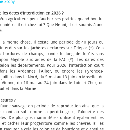
ne Scohy
lles dates d’interdiction en 2026 ?
'un agriculteur peut faucher ses prairies quand bon lui
anières il est chez lui ? Que Nenni, il est soumis à une
e.
 la même chose, il existe une période de 40 jours où
nterdits sur les jachères déclarées sur Telepac (*). Cela
x bordures de champs, bande le long de forêts sans
pon éligible aux aides de la PAC (*). Les dates des
elon les départements. Pour 2026, l’interdiction court
ns les Ardennes, l'Allier, ou encore les Pyrénées-
 juillet dans le Nord, du 5 mai au 13 juin en Moselle, du
 Vienne, du 16 mai au 24 juin dans le Loir-et-Cher, ou
uillet dans la Marne.
mesures
?
a faune sauvage en période de reproduction ainsi que la
 nichant au sol comme la perdrix grise, l'alouette des
blés. De plus gros mammifères utilisent également les
 et cacher leur progéniture comme les chevreuils, les
faut rajouter à cela les colonies de bourdons et d'abeilles