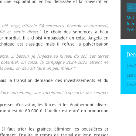
d une exploitation en bio délaissée et la convertit en
Con
Mot 
Ident
, blé, orge, triticale G4 semences, féverole et tournesol,
Crée
fié et semis direct."
Le choix des semences à haut
rimordial. Il a choisi Ambassador en colza, Angelo en
echnique est classique mais il refuse la pulvérisation
Der
te. Si besoin, je l’injecte au niveau du sol. Les terres
 potentiel. En colza, la campagne 2024-2025 atteint 44
Les 
rès beau, on devrait faire un peu mieux "
.
Les 
mais la transition demande des investissements et du
Les 
oduire autrement, sans forcément trop sortir des sentiers
presses d'occasion, les filtres et les équipements divers
ement est de 60.000 €. L'atelier est entré en production
 Il faut trier les graines, éliminer les poussières et
ffement. Ensuite le temps de travail est long, presser