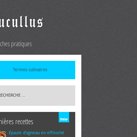
iches pratiques
Termes culinaires
nières recettes
Épaule d’agneau en effiloché