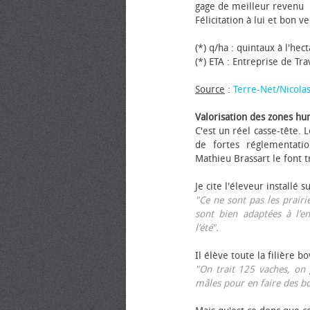
gage de meilleur revenu
Félicitation à lui et bon ve
(*) q/ha : quintaux à l'hec
(*) ETA : Entreprise de Tr
Source
:
Terre-Net/Nicola
Valorisation des zones hu
C'est un réel casse-tête.
de fortes réglementati
Mathieu Brassart le font t
Je cite l'éleveur installé s
"Ce ne sont pas les prairie
sont bien adaptées à l’e
l’été".
Il élève toute la filière b
"On trait 125 vaches, on 
mâles pour en faire des b